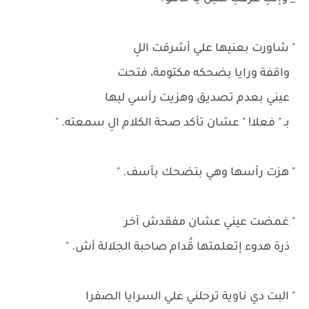
" شاورت بعنيها علي أشرقت اللِ
واقفة ورايا بضحكه مكتومة، فتحت
عيني بعدم تصديق وهزيت رأسي ليها
بـ " فعلا! " عشان تأكد صحة الكلام الِ سمعته. "
" هزت رأسها وهي بتضحك بأسف. "
" غمضت عيني عشان مفقدش آخر
ذرة هدوء إتعلمتها قُدام صاحبة الجلالة أش. "
" البت دي ناوية ترحلني علي السرايا الصفرا