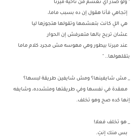
" ولو صدر أي تعشم من ناحيه ميرنا
إتجاهي فأنا هقول إن ده بسبب ماما،
هي اللِ كانت بتعشمها وتقولها هتجوزها ليا
عشان تريح بالها متعرفش إن الحوار
عند ميرنا بيطور وهي مهوسه مش مجرد كلام ماما
بتقلهولها.. "
_ مش شايفينها؟ ومش شايفين طريقة لبسها؟
معقدة في نفسها وفي طريقتها ومتشدده، وشايفه
إنها كده صح وهو تخلف.
_ هو تخلف فعلا!
بس منك إنتِ.