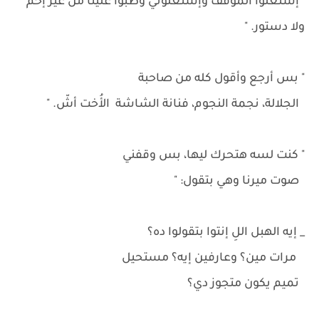
إستغلوا الموقف وإستغلوني وطبوا علينا من غير إحم
ولا دستور. "
" بس أرجع وأقول كله من صاحبة
الجلالة، نجمة النجوم، فنانة الشاشة الأُخت أشّ. "
" كنت لسه هتحرك ليها، بس وقفني
صوت ميرنا وهي بتقول: "
_ إيه الهبل اللِ إنتوا بتقولوا ده؟
مرات مين؟ وعارفين إيه؟ مستحيل
تميم يكون متجوز دي؟