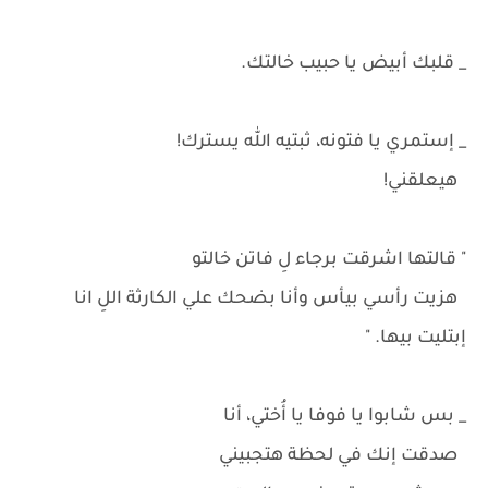
_ قلبك أبيض يا حبيب خالتك.
_ إستمري يا فتونه، ثبتيه الله يسترك!
هيعلقني!
" قالتها اشرقت برجاء لِ فاتن خالتو
هزيت رأسي بيأس وأنا بضحك علي الكارثة اللِ انا
إبتليت بيها. "
_ بس شابوا يا فوفا يا أُختي، أنا
صدقت إنك في لحظة هتجبيني