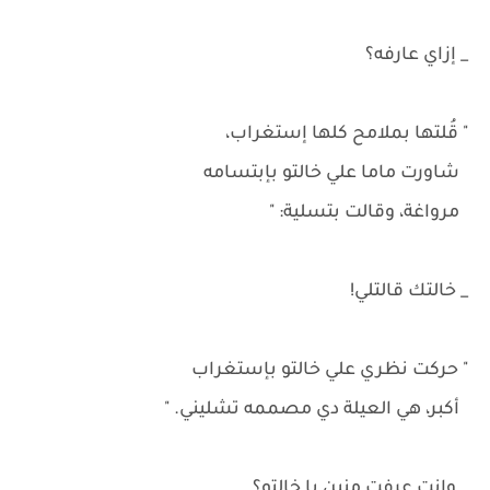
_ إزاي عارفه؟
" قُلتها بملامح كلها إستغراب،
شاورت ماما علي خالتو بإبتسامه
مرواغة، وقالت بتسلية: "
_ خالتك قالتلي!
" حركت نظري علي خالتو بإستغراب
أكبر، هي العيلة دي مصممه تشليني. "
_ وإنتِ عرفتِ منين يا خالتو؟