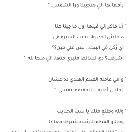
بأفعالها اللِ هتجيبنا ورا الشمس. "
" أنا فاكر إني قَيلها اول ما جينا هنا
متقلش لحد، ولا تجيب السيرة في
أي رُكن في البيت.. بس علي مين؟؟
أشرقت؟ دي لسانها متبري منها، اللِ منها لله. "
" وأمي عامله الفيلم الهندي ده عشان
تخليني أعترف بالحقيقة بنفسي. "
" ولله وطلع منك يا ست الحبايب
وخالتو القطة البرئية مشتركه معاها