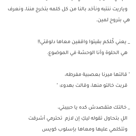
وياريت ننتبه ونأخد بالنا من كل كلمه بتخرج مننا، ونعرف
هي بتروح لمين.
_ يعني كُلكم بقيتوا واقفين معاها دلوقتي!!
هي الحلوة وأنا الوحشة في الموضوع.
" قالتها ميرنا بعصبية مفرطه،
قربت خالتو منها، وقالت بهدوء: "
_ خالتك متقصدش كده يا حبيبتي،
اللِ بتحاول تقوله ليكِ إن لازم تحترمي أشرقت
وتتكلمي عليها ومعاها بإسلوب كويس