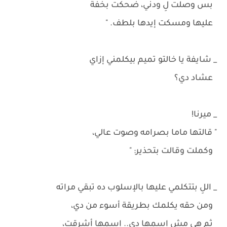
بس وصلت لِ ودني، ضحكت بخفة
عليها ومسكت إيدها بلطف. "
_ شايفة يا خالتو تميم بيكلمني إزاي
عشاد دي؟
_ ميرنا!
" قالتها ماما بصرامه وصوت عالي،
وكملت وقالت بتحذير: "
_ اللِ بتتكلمي عليها بالإسلوب ده تبقي مراته
ومن حقه يكلمك بطريقة أسوء من دي،
ثم هي مش إسمها دي.. إسمها أشرقت،