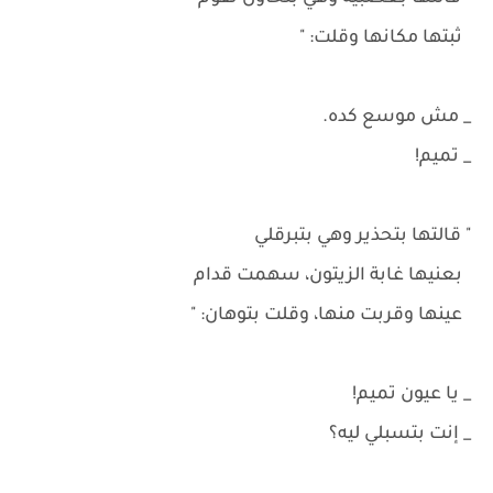
ثبتها مكانها وقلت: "
_ مش موسع كده.
_ تميم!
" قالتها بتحذير وهي بتبرقلي
بعنيها غابة الزيتون، سهمت قدام
عينها وقربت منها، وقلت بتوهان: "
_ يا عيون تميم!
_ إنت بتسبلي ليه؟