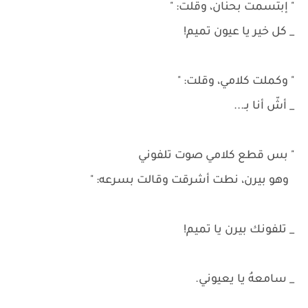
" إبتسمت بحنان، وقلت: "
_ كل خير يا عيون تميم!
" وكملت كلامي، وقلت: "
_ أشّ أنا بـ...
" بس قطع كلامي صوت تلفوني
وهو بيرن، نطت أشرقت وقالت بسرعه: "
_ تلفونك بيرن يا تميم!
_ سامعهُ يا يعيوني.