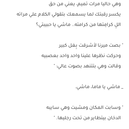
وهي حاليا مرات تميم، يعني من حق
يكسر رقبتك لما يسمعك بتقولي الكلام علي مراته
اللِ كرامِتها من كرامته.. ماشي يا حبيبتي؟
" بصت ميرنا لأشرقت بِغل كبير
وحركت نظرها علينا واحد واحد بعصبيه
وقالت وهي بتتنهد بصوت عالي: "
_ ماشي يا ماما، ماشي.
" وسابت المكان ومشيت وهي سايبه
الدخان بيتطاير من تحت رجليها. "