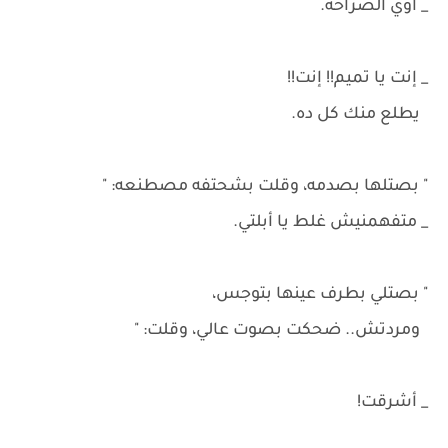
_ أوي الصراحه.
_ إنت يا تميم!! إنت!!
يطلع منك كل ده.
" بصتلها بصدمه، وقلت بشحتفه مصطنعه: "
_ متفهمنيش غلط يا أبلتي.
" بصتلي بطرف عينها بتوجس،
ومردتش.. ضحكت بصوت عالي، وقلت: "
_ أشرقت!