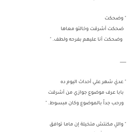
" وضحكت
ضحكت أشرقت وخالتو معاها
وضحكت أنا عليهم بفرحه ولطف. "
___
" عديٰ شهر علي أحداث اليوم ده
بابا عرف موضوع جوازي من أشرقت
ورحب جداً بالموضوع وكان مبسوط. "
" واللِ مكنتش متخيلة إن ماما توافق