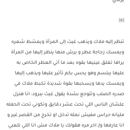
يرتدي
￼
تنظر إليه ملاك ويذهب غيث إلى المرأة ويمشط شعره
ويمسك زجاجة عطر و يرش منها ينظر إليها من المرآة
يراها تغلق عينيها بقوه بعد ما أتي العطر الخاص به
عليها يبتسم وهو يحس بكم تأثير عليها ويذهب إليها
ويمسك يدها ويسحبها بقوة شديدة تخبط ملاك في
صدره الصلب وتتوجع بشدة يقول غيث ببرود: انا هنزل
علشان الناس اللي تحت عشر دقايق وتكوني تحت الحفله
مليانه حراس مفيش نمله تدخل او تخرج من القصر غير و
انا عارفها ولِـ اخر مره هقولك يا ملاك مش انا اللي تلعبي