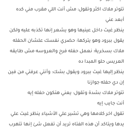
تتوتر ملاك اكثر وتقول: مش أنت اللي مقرب مني كده
أبعد عني
ينظر غيث داخل عينيها وهو يشعر إنها تكذبه عليه ولكن
يقول ببرود وهو يتركها: حضري نفسك علشان الحفله
ملاك بسخرية: نعمل حفله فرح والعروسه مش طايقه
العريس حلو المبدا ده
ينظر إليها غيث ببرود ويقول بشك: وأنتي عرفتي من فين
إن دي حفله جوازنا
تتوتر ملاك بشدة وتقول: يعني هتكون حفله إيه
أنت جايب إيه
تقول اخر كلامها وهي تشير علي الأشياء ينظر غيث علي
يدها ويتاكد أن هذه الفتاه تريد أن تفعل شئ إنها تتهرب