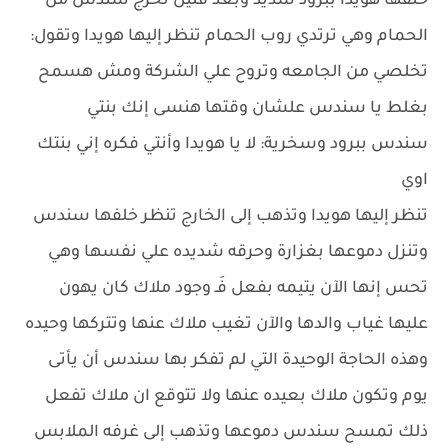
خلفها هويدا ببرود شديد وبعد قليل تخرج سندس من
الحمام وهي ترتدي روب الحمام تنظر إليها هويدا وتقول:
تخلصي من الجامعه وتروح علي الشركة ومش هسمح
بغلط يا سندس علشان وقتها هنسى إنك بنتي
سندس ببرود وسخرية: لا يا هويدا وأنتي فكره إني بنتك
اوي
تنظر إليها هويدا وتذهب إلى الخارج تنظر خلفها سندس
وتنزل دموعها بغزارة وحرقه شديده علي نفسها وهي
تحس إنها الآن يتيمه بفعل فَـ وجود ملاك كان يهون
عليها غياب والدها والآن تغيب ملاك عنها وتتركها وحيده
وهذه الحاجة الوحيدة التي لم تفكر بها سندس أن يأتى
يوم وتكون ملاك بعيده عنها ولا تتوقع ان ملاك تفعل
ذلك تمسح سندس دموعها وتذهب إلى غرفه الملابس