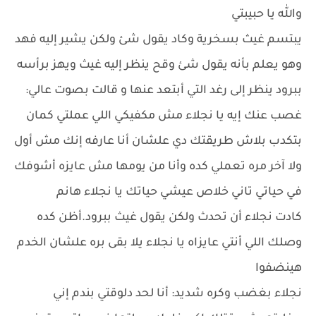
والله يا حبيبتي
يبتسم غيث بسخرية وكاد يقول شئ ولكن يشير إليه فهد
وهو يعلم بأنه يقول شئ وقح ينظر إليه غيث ويهز برأسه
ببرود ينظر إلى رغد التي أبتعد عنها و قالت بصوت عالي:
غصب عنك إيه يا نجلاء مش مكفيكي اللي عملتي كمان
بتكدب بلاش طريقتك دي علشان أنا عارفه إنك مش أول
ولا آخر مره تعملي كده وأنا من يومها مش عايزه أشوفك
في حياتي تاني خلاص عيشي حياتك يا نجلاء هانم
كادت نجلاء أن تحدث ولكن يقول غيث ببرود.أظن كده
وصلك اللي أنتي عايزاه يا نجلاء يلا بقى بره علشان الخدم
هينضفوا
نجلاء بغضب وكره شديد: أنا لحد دلوقتي بندم إني