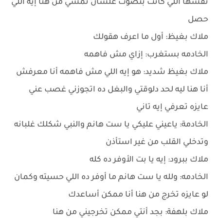
نفسها اللي كانت بتصوت علشان تمشي من هنا إيه اللي
حصل
ملاك بغيظ: أول ما اعرف هقولك
الخادمه بستغرب: إزاي مش فاهمه
ملاك بغيظ شديد: هو إيه اللي مش فاهمه أنا معرفش
أنا هنا ليه لحد دلوقتي والبغل ده اتجوزني غصب عني
عايزه تعرفي إيه تاني
الخادمة: ياعيني عليكي يا ست هانم والنبي شكلك غلبانه
وتدخلي القلب من غير استأذن
ملاك ببرود: إيه يا بت الأوفر ده كله
الخادمه: ولله يا ست هانم ما أوفر ده اللي حسيته وكمان
لو عايزه تخرج من هنا أنا ممكن أساعدك
ملاك بلهفة: بجد أنتي ممكن تخرجيني من هنا