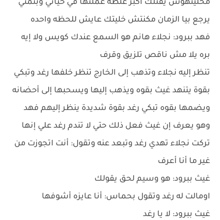
مخليتهوش يقتلك اكبر غلطه عملتها في حياتي وبتمني
يرجع بيا الزمان مكنتش خليتك عايش للحظه واحده
فهد ببرود: نجلاء هانم هو السمع عندك كويس ولا إيه
بره يلا مش ناقص تلزيق وقرف
تنظر إليه نجلاء وتذهب إلى الخارج تنظر خلفها رغد وتبكي
بقوة يتنهد غيث بقوه ويذهب إليها ويسحبها إلى أحضانه
ويضمها بقوه تبكي رغد بقوة شديدة ينظر إليهم فهد
وهو يعرف إن غيث فعل ذلك حتي لا تندم رغد علي إنها
تركت نجلاء تهدي رغد وتبعد عنه وتقول: أنت اتجوزت من
غير ما أنا أعرف
غيث ببرود: هو وسيم لحق يقولك
اومالت له رغد وتقول بحماس: أنا عايزه أشوفها
غيث ببرود: لا يا رغد