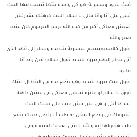
غيث ببرود وسخرية: هو كل واحده بنتها تسيب ليها البيت
تيجي علي أنا وأنا مالي يا نجلاء البنت كرهتك مقدرتش
تعيش معاكي أكتر من كده الله يرحم المرحوم كان عنده
صبر والله
يقول كلامه ويبتسم بسخرية شديده وينظر إلى فهد الذي
أتي ينظر إليهم ببرود شديد تقول نجلاء: فين رغد أنا
عايزه
يقول غيث ببرود شديد وهو يضع يده في البنطال: بنتك
فوق يا نجلاء لو عايزه تمشي معاكي في ستين داهيه
تخدها أنتي و هي بس مش عيب علي سنك البنت
تشوفك في وضع المخل ده طب أنا راضي ذمنك ينفع
طب هتقولها إيه والله يا بنتي صحيت لقيته فوقي