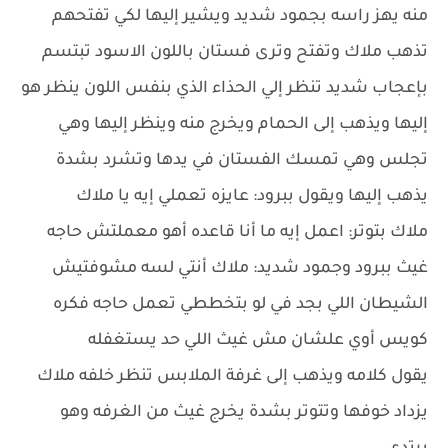
منه يهز راسه بجمود شديد ويشير إليها لكي تفتحهم
تذهب ملاك وتفتح وترى فستان باللون الاسود تبتسم
بإعجاب شديد تنظر إلي الحذاء الذي بنفس اللون ينظر هو
إليها ويذهب إلى الحمام ويخرج منه وينظر إليها وهي
تجلس وهي تمسك الفستان في يدها وتشرد بشدة
يذهب إليها ويقول ببرود: عايزه تعملي إيه يا ملاك
ملاك بتوتر: اعمل إيه ما أنا قاعده أهو معملتش حاجه
غيث ببرود وجمود شديد: ملاك أنتي لسه مشوفتيش
الشيطان اللي بجد في لو بتخططي تعمل حاجه فكره
كويس أوي علشان مش غيث اللي حد يستغفله
يقول كلامه ويذهب إلى غرفة الملابس تنظر خلفه ملاك
يزداد خوفها وتتوتر بشدة يخرج غيث من الغرفه وهو