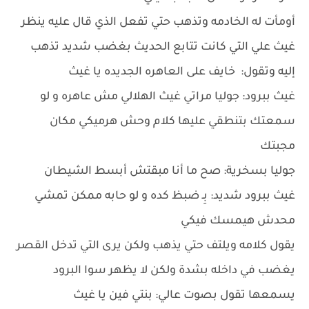
أومأت له الخادمه وتذهب حتي تفعل الذي قال عليه ينظر
غيث علي التي كانت تتابع الحديث بغضب شديد تذهب
إليه وتقول: خايف على العاهره الجديده يا غيث
غيث ببرود: جوليا مراتي غيث الهلالي مش عاهره و لو
سمعتك بتنطقي عليها كلام وحش هرميكي مكان
مجبتك
جوليا بسخرية: صح ما أنا مبقتش أبسط الشيطان
غيث ببرود شديد: بِـ ضبظ كده و لو حابه ممكن تمشي
محدش هيمسك فيكي
يقول كلامه ويلتف حتي يذهب ولكن يرى التي تدخل القصر
يغضب في داخله بشدة ولكن لا يظهر سوا البرود
يسمعها تقول بصوت عالي: بنتي فين يا غيث