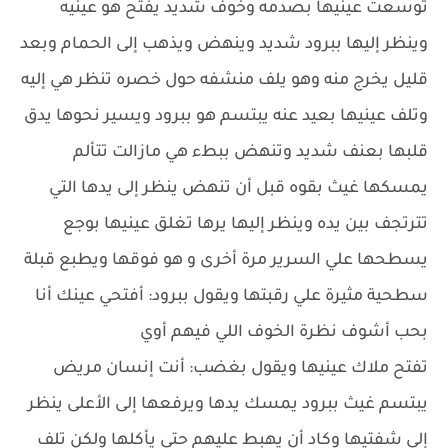
توسعت عينيها بصدمه وخوف شديد يفتح هو عينيه
وينظر إليها ببرود شديد وينهض ويذهب إلى الحمام وبعد
قليل يخرج منه وهو يلف منشفه حول خصره تنظر هي إليه
وتلف عينيها بعيد عنه يبتسم هو ببرود ويسير نحوها يدق
قلبها بعنف شديد وتنهض ببطء هي مازالت تتألم
يمسكها غيث بقوه قبل أن تنهض ينظر إلى يدها التي
تترتجف بين يده وينظر إليها يرها تغلق عينيها بوجع
يسطحها علي السرير مرة أخرى و هو فوقها ويطبع قبلة
سطحية مثيرة علي رقبتها ويقول ببرود: أفتحي عينك أنا
بحب أشوف نظرة الخوف اللي فيهم أوي
تفتح ملاك عينيها ويقول بغضب: أنت إنسان مريض
يبتسم غيث ببرود يمسك يدها ويرفعها إلى الأعلى ينظر
إلى شفتيها وكاد أن يهبط عليهم حتي يأكلها ولكن تلف