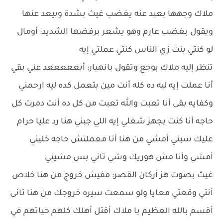
ملاك وجهها بعيد عنه يغضب غيث بشدة وبيعد عنها
ويقول بغضب عارم وهو يشعر برفضها الشديد: أومال
لو كنتي بنت زي الناس كنتي عملتي إيه
تنظر إليه ملاك بوجع وتقول بانهيار: أبعععععد عني بقي
أنا عملت إيه ليه ده كله أنت مين بتعمل كده ليه ارحمني
وكفايه بقى أنا تعبت والله تعبت من كل ده أنت دمرت كل
حاجه أنا كنت بجهز شغلي إيه اللي جبني هنا رد عليا حرام
عليك سبني أمشي من هنا أنا معملتش حاجه خليني
أمشي وأنا مش هوريك وشي تاني بس مشيني
غيث بصوت هز أركان القصر: مفيش خروج من هنا خلاص
أنتي وقعتي معايا ولو سمعت سيره خروجك من هنا تانى
أقسم بالله العظيم يا ملاك أقتل أهلك كلهم حياتهم في