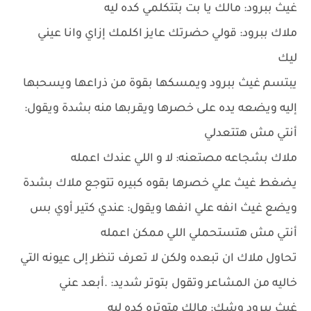
غيث ببرود: مالك يا بت بتتكلمي كده ليه
ملاك ببرود: قولي حضرتك عايز اكلمك إزاي وانا عيني
ليك
يبتسم غيث ببرود ويمسكها بقوة من ذراعها ويسحبها
إليه ويضعه يده على خصرها ويقربها منه بشدة ويقول:
أنتي مش هتتعدلي
ملاك بشجاعه مصتعنه: لا و اللي عندك اعمله
يضغط غيث علي خصرها بقوه كبيره تتوجع ملاك بشدة
ويضع غيث انفه علي انفها ويقول: عندي كتير أوي بس
أنتي مش هتستحملي اللي ممكن اعمله
تحاول ملاك ان تبعده ولكن لا تعرف تنظر إلى عيونه التي
خاليه من المشاعر وتقول بتوتر شديد: .أبعد عني
غيث ببرود وشك: مالك متوتره كده ليه