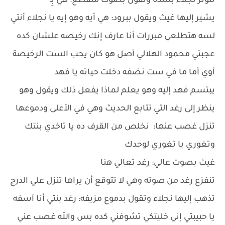
تتوتر نجلاء بشدة وتقول بصوت متقطع: هي بِـ
يشير إليها غيث ويقول ببرود: هي أيه وهو إيه يا نجلاء أنتي
لسه هتطلعي مبررات أنا عارف إنك رخيصه علشان كده
عجبتي محمود الهلالي أصل هو كان يحب الست الرخيصة
أوي أما ما في ست نضفه دخلت حياته يا فهد
يبتسم فهد إليه وهو يعلم لماذا يفعل ذلك ويقول وهو
ينظر إلى رغد التي تتابع الحديث وهي في الأعلى ودموعها
تنزل غصب عنها: نخلص من القرف ده يا تاخدي بنتك
وتغوري يا تغوري لوحدك
غيث بصوت عالي: رغد تعالي هنا
تنفزع رغد من صوته وهي لا تتوقع أن يراها تنزل علي الدرج
تذهب إليها نجلاء وتقول بدموع مزيفه: رغد بنتي أنا آسفه
يا حبيبتي إني خليتكي تشوفني كده بس والله غصب عني