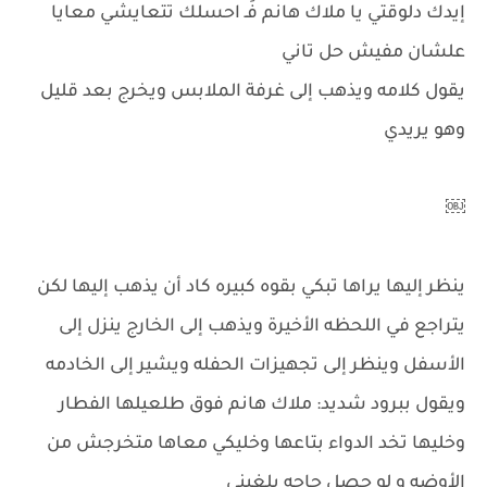
إيدك دلوقتي يا ملاك هانم فَـ احسلك تتعايشي معايا
علشان مفيش حل تاني
يقول كلامه ويذهب إلى غرفة الملابس ويخرج بعد قليل
وهو يريدي
￼
ينظر إليها يراها تبكي بقوه كبيره كاد أن يذهب إليها لكن
يتراجع في اللحظه الأخيرة ويذهب إلى الخارج ينزل إلى
الأسفل وينظر إلى تجهيزات الحفله ويشير إلى الخادمه
ويقول ببرود شديد: ملاك هانم فوق طلعيلها الفطار
وخليها تخد الدواء بتاعها وخليكي معاها متخرجش من
الأوضه و لو حصل حاجه بلغيني