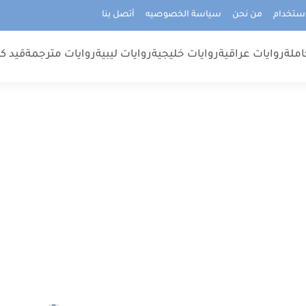
استخدام
من نحن
سياسة الخصوصيه
أتصل بنا
املة
روايات عراقية
روايات خليجية
روايات ليبية
روايات مترجمة
قيد كت