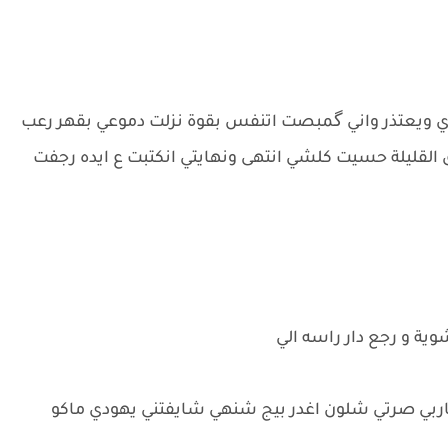
 ويعتذر واني گمبصت اتنفس بقوة نزلت دموعي بقهر رعب
يق القليلة حسيت كلشي انتهى ونهايتي انكتبت ع ايده رجفت
 شوية و رجع دار راسه الي
اربي صرتي شلون اغدر بيج شنهي شايفتني يهودي ماكو