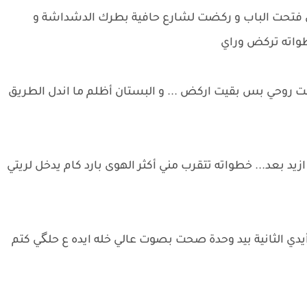
جي فتحت الباب و ركضت لشارع حافية بطرك الدشداشة و
واته تركض وراي
حي بس بقيت اركض ... و البستان أظلم ما اندل الطريق
 بعد... خطواته تتقرب مني أكثر الهوى بارد كام يدخل لريتي
أيدي الثانية بيد وحدة صحت بصوت عالي خله ايده ع حلگي كتم