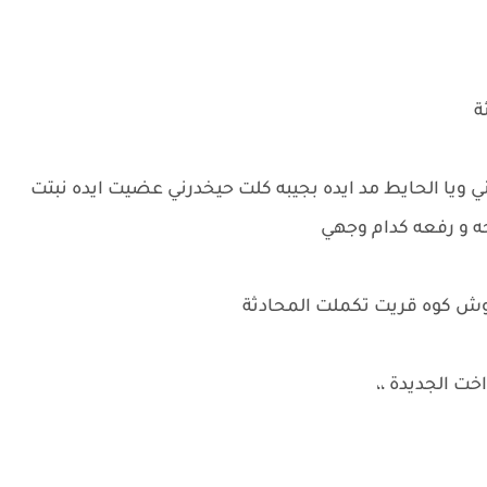
ة
ويا الحايط مد ايده بجيبه كلت حيخدرني عضيت ايده نبتت
حه و رفعه كدام وجهي
وش كوه قريت تكملت المحادثة
خت الجديدة ،،