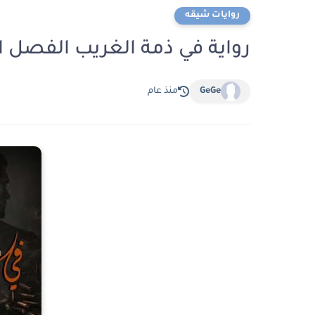
روايات شيقه
رواية في ذمة الغريب الفصل التاسع 9 ب
GeGe
منذ عام