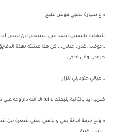
:: ع سيارة نحجي موش عليج
شهكت بالنفس ابتعد عني يستغفر لان لمس أيدي
،،خوف،،،، غدر.. خذلان... كل هذا عشته بهذة الدقا
حروفي واني احجي
:: عبالي حتوديني لنزار
ضرب ايد بالثانية يتيمتم لا اله الا الله دار وجه عني
:: ولج حرمة أمانة يمي و بذمتي يعني شعرة من ش
براسي غيرة