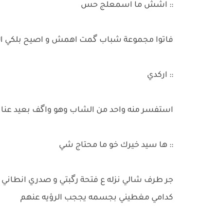
:: اشش ما اسمعلج حس
فاتوا مجموعة شباب گمت اهمش و اصيح بلكي الل
:: اركدي
استفسر منه واحد من الشاب وهو واگف بعيد عنا 
:: ها سيد خيرك خو ما محتاج شي
جر طرف شالي نزله ع فتحة رگبتي و صدري انطاني ظه
كدامي مغطيني بجسمه يججب الرؤيه عنهم