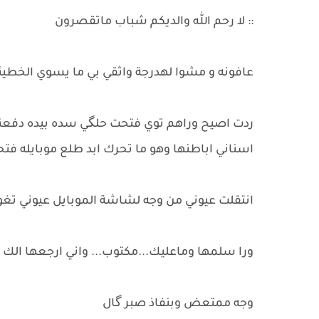
:: لا رحم الله والديكم شباب ماتقصرون
عافونه و مشوا لهدرجة واثقي بي ما يسوي الخطيئ
ردت اصيح وراهم توي فتحت حلگي سده بيده دفعني 
اسناني اباطنها وهو ما تحرك ابد طلع موبايله فت
انتقلت عيوني من وجه لشاشة الموبايل عيوني تغ
ورا سلمها وماعليك...مكتوب... واني ارجعها الك ا
وجه ممتعض وبنفاذ صبر گال