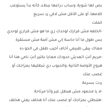
بص لها شوية، وساب دراعها ببطء، كأنه بدأ يستوعب
كلامها، أو على الأقل مش لاقي رد سريع
كملت
-الخلفه مش قرارك لوحدك زي ما هو مش قراري لوحدي
بس طول ما أنا حاسة إني مش آمنة مش مستقرة
معاك يبقى طبيعي أخاف أجيب طفل في الجو ده
-مريم أنتِ اتعديتي حدودك معايا بكتير أنتِ نامي هنا أنا
هروح الأوضه التانية ،والحبوب دي تبطليها بمزاجك أو
غصب عنك
ردت بسرعة
-لا يا محمود مش هبطل غير وأنا مرتاحة
-هتبطلي بمزاجك أو غصب عنك أنا هخلف يعني هخلف