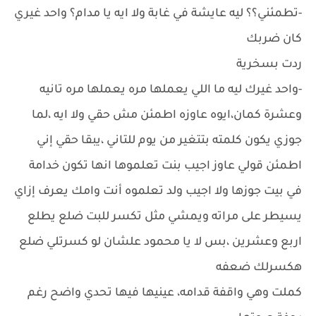
-تطمئني؟؟ ليه عايشة في غابة ولا ايه يا مدام؟ واحد غيري
كان ضربك
ردت بسخرية
-واحد غيرك ليه ما اللي يعملها مره يعملها مره تانيه
وعشرة كمان،ايوه عاوزه اطمئن مش حقي ولا ايه ،لما
جوزي يكون كلمته بتتغير من يوم للتاني ،يبقا حقي إني
اطمئن قولي عاوز اجيب بنت تعلموها انها تكون خدامة
في بيت جوزها ولا اجيب ولد تعلموه أنت وامك يعرف إزاي
يسيطر على مراته ويمشي مثل تكسر للبت ضلع يطلع
اربع وعشرين ،بس لا يا محمود علشان لو كسرتلي ضلع
هكسرلك ضعفه
كملت وهي واقفة قدامه، عينيها فيها تحدي واضح رغم