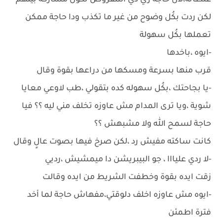
غلطانة،لأن حاجة زي دي المفروض تكون مشاركة بينهم
لكن ردت بكُل وضوح من غير ما تكذب ودا حاجة ممكن
تعملها بكُل سهولة
-ايوه ،باخدها
قرب منها بسرعة ومسكها من دراعها بقوة وقال
-يا بجاحتك ،بكُل سهوله كده بتقولي ،طب لاوعي معايا
شوية ،ويا ترى المدام مش عاوزه تخلف مني ليه ؟؟ فيا
حاجة لسمح الله ولا مشبهش ؟؟
كانت ساكته مفيش رد ،لكن صرخ فيها بصوت عالٍ وقال
-لا ردي عليااا ، جو البيبريشن دا ميمشيش ،رديي
زقت ايده بقوة وخطفت الشريط من ايده وقالت
-ايوه مش عاوزه اخلف دلوقتي،مفهاش حاجة لما أخد
فترة اطمئن