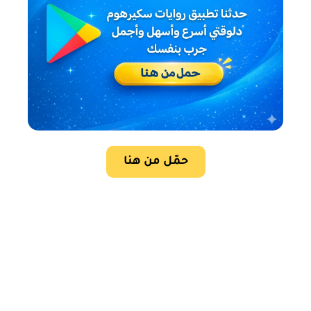
حمّل من هنا