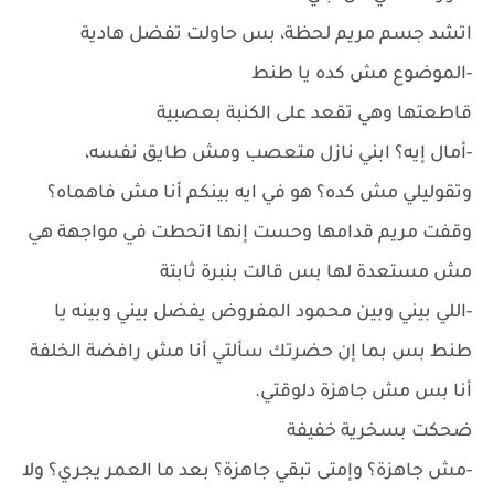
اتشد جسم مريم لحظة، بس حاولت تفضل هادية
-الموضوع مش كده يا طنط
قاطعتها وهي تقعد على الكنبة بعصبية
-أمال إيه؟ ابني نازل متعصب ومش طايق نفسه،
وتقوليلي مش كده؟ هو في ايه بينكم أنا مش فاهماه؟
وقفت مريم قدامها وحست إنها اتحطت في مواجهة هي
مش مستعدة لها بس قالت بنبرة ثابتة
-اللي بيني وبين محمود المفروض يفضل بيني وبينه يا
طنط بس بما إن حضرتك سألتي أنا مش رافضة الخلفة
أنا بس مش جاهزة دلوقتي.
ضحكت بسخرية خفيفة
-مش جاهزة؟ وإمتى تبقي جاهزة؟ بعد ما العمر يجري؟ ولا