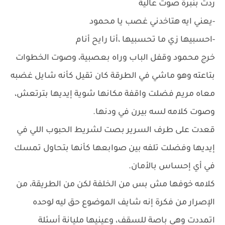
ردت بنبرة صوت عالية
-يعني ايه هتاخدني غصب يا محمود
-احسبيها زي ما تحسبيها ،أنا رايح أنام
خرج محمود وقفل الباب وراه بعصبية، وصوت الخطوات
بتاعته وهو ماشي في الطرقة كان تقيل كأنه شايل غضبه
معاه مريم فضلت واقفة مكانها شوية إيديها بترتعش،
وصوت كلامه لسه بيرن في ودنها.
قعدت على طرف السرير بصت لشريط الحبوب اللي في
إيديها وفضلت تلفه بين صوابعها كأنها بتحاول تمسك
في أي إحساس بالأمان.
كلامه خوفها مش بس من الخلفة لكن من الطريقة، من
الإصرار من فكرة إنه شايف الموضوع حق ليه لوحده
اتمددت وهي باصة للسقف، وعينيها مليانة أسئلة