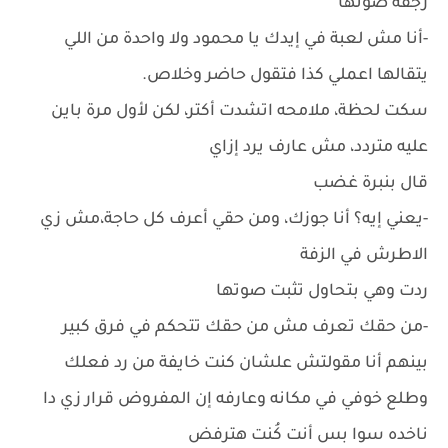
رجفة صوتها
-أنا مش لعبة في إيدك يا محمود ولا واحدة من اللي
يتقالها اعملي كذا فتقول حاضر وخلاص.
سكت لحظة، ملامحه اتشدت أكتر، لكن لأول مرة باين
عليه متردد، مش عارف يرد إزاي
قال بنبرة غضب
-يعني إيه؟ أنا جوزك، ومن حقي أعرف كل حاجة،مش زي
الاطرش في الزفة
ردت وهي بتحاول تثبت صوتها
-من حقك تعرف مش من حقك تتحكم في فرق كبير
بينهم أنا مقولتش علشان كنت خايفة من رد فعلك
وطلع خوفي في مكانه وعارفه إن المفروض قرار زي دا
ناخده سوا بس أنت كُنت هترفض