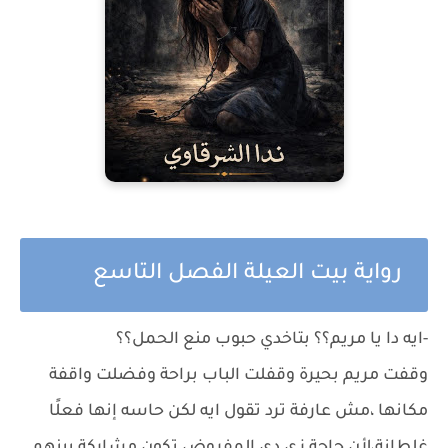
رواية بيت العيلة الفصل التاسع
-ايه دا يا مريم؟؟ بتاخدي حبوب منع الحمل؟؟
وقفت مريم بحيرة وقفلت الباب براحة وفضلت واقفة
مكانها ،مش عارفة ترد تقول ايه لكن حاسه إنها فعلًا