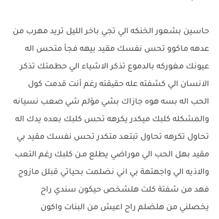
حاسين بشعور الخنكه الي تجي باخر الليل تريد مهرب من
عدهه ماكوو تحس نفسك مقيد بيهه فجأ متحس اله
عيونك مغوركه بالدموع تذكر الاشياء الي حطمتك تذكر
الانسان الي كشفته عله حقیقته رغم أنت قدمت كول
الحب اله بسه هوه جازاك بشي مؤلم شي صعب نسيانه
والمشكله كلبك ميكدر يكرهه تحس كلبك بعده يدك اله
تحاول تكرهه تحاول تبتعد متكدر تحس نفسك مقيد بي
مقيد بهل الحب الي موراضي يطلع مـن كلبك رغم التعب
والاذيه الي واجهتهة بي اني نضلمت بحياتي قبلل مازوج
فهد من شفتة كلت هلشخص حيكون سندي راح
يخصلني من هلضلم راح اعيش من البنات واكون