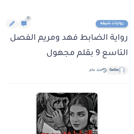
0
روايات شيقه
رواية الضابط فهد ومريم الفصل
التاسع 9 بقلم مجهول
GeGe
منذ عام