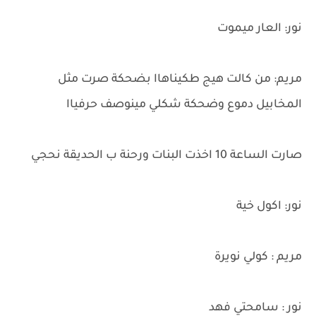
نور: العار ميموت
مريم: من كالت هيج طكيناهاا بضحكة صرت مثل
المخابيل دموع وضحكة شكلي مينوصف حرفياا
صارت الساعة 10 اخذت البنات ورحنة ب الحديقة نحجي
نور: اكول خية
مريم : كولي نويرة
نور : سامحتي فهد