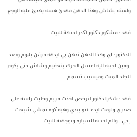
الدكتور : اطمن الحمدالله حركه مو عميق خليتله دهن
ولفيته بشاش وهذا الدهن مهدئ هسه يهدئ عليه الوجع
فهد : مشکور دکتور اکدر اخذهة للبيت
الدكتور : اي وهذا الدهن تدهن بي ايدهه مرتین بلیوم وبعد
يومين اجيبه اليه اغسل الحرك بتعقيم وشاش حتى يكوم
الجلد الميت وميسبب تسمم
فهد : شكرا دكتور اترخص اخذت مريم وخليت راسه على
صدري ولزمت ايده لانو بيدي وهيه کوه تمشي شبعت
بجي . والم اخذته للسيارة وتوجهنة للبيت