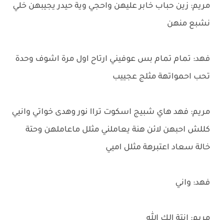
مريم: زين حباب خابر عليهن واحجي وية حيدر يجيبهن خلي
نشبع منهن
فهد: تمام تمام بس عوفيني ارتاح اول مرة اشوف وحدة
تحب احمواتهة مثلج عجييب
مريم: فهد هاي شبيج اسكوت تراا نور وهدى خواتي وانيي
كللش احبهن لائن هنة يعاملني مثلل ماعاملهن وحتة
خالة سعاد اعتبرهة مثلل اميي
فهد: واني
مريم: انتة الك الله