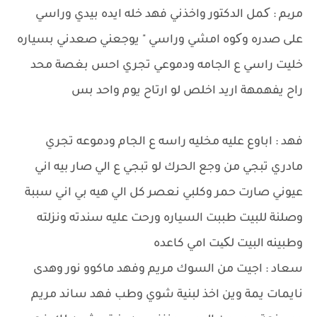
مریم : کمل الدكتور واخذني فهد خله ايده بيدي وراسي
على صدره وکوه امشي وراسي " يوجعني صعدني بسياره
خليت راسي ع الجامه ودموعي تجري احس بغصة محد
راح يفهمهة اريد اخلص لو ارتاح يوم واحد بس
فهد : اباوع عليه مخليه راسه ع الجام ودموعه تجري
مادري تبجي من وجع الحرك لو تبجي ع الي صار بيه اني
عيوني صارت حمر وكلبي نعصر كل الي هيه بي اني سببة
وصلنة للبيت طببت السياره ورحت عليه سندته ونزلته
وطبينه البيت لکیت امي كاعده
سعاد : اجيت من السوك مريم وفهد ماكوو نور وهدى
نايمات يمة وين اخذ لبنية شوي وطب فهد ساند مريم