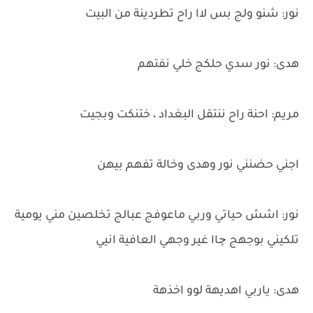
نور: شنو ولج بس لاا راح تطردينة من البيت
هدى: نور سدي حلكج خلي نفتهم
مريم: احنة راح ننتقل البغداد ، ختنكت وبجيت
اجني حضنني نور وهدى وخالة تفهم بيهن
نور: اشش حياتي وربي ماعوفج عبالج تخلصين مني يومية
تلكيني بوجهج چاا غير وجهي العافية انيي
هدى: ياربي اهديهة لوو اخذهة