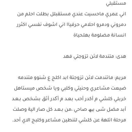
مستقبلي
اني عمري ماحسيت عندي مستقبلل بطلت احلم من
دمروني ودمرو احلامي حرفياا اني اشوف نفسي اكثرر
انسانة مضلومة بهلحياة
هدى: متندمة لائن تزوجتي فهد
مريم: ماتندمت لائن تزوجتة ابد اكلج ع شنوو متندمه
ضيعت مشاعري وحنيتي وكلبي ويا شخص ميستاهل
خربلي كلشي م أكدر أحب بعـد م أکدر أثق بشخص بـعـد
أبد مضل شی بیھ صاحي ،من بـعـد كل صار الية وصلت
مرحلة اتلهة عن كلشي لتنطين مشاعر وكلبج الاي أحد.