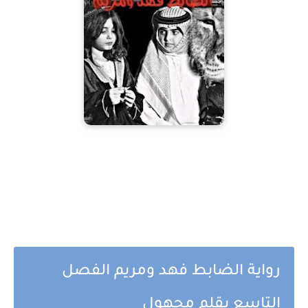
رواية الضابط فهد ومريم الفصل
التاسع بقلم مجهول