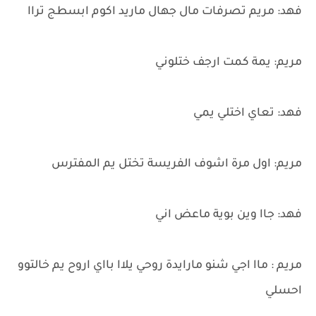
فهد: مريم تصرفات مال جهال ماريد اكوم ابسطج تراا
مريم: يمة كمت ارجف ختلوني
فهد: تعاي اختلي يمي
مريم: اول مرة اشوف الفريسة تختل يم المفترس
فهد: جاا وين بوية ماعض اني
مريم : ماا اجي شنو مارايدة روحي يلاا بااي اروح يم خالتوو
احسلي