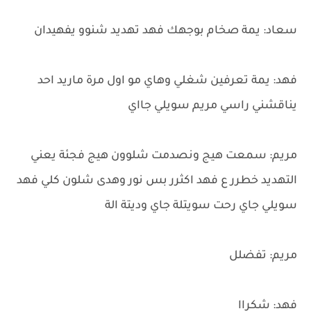
سعاد: يمة صخام بوجهك فهد تهديد شنوو يفهيدان
فهد: يمة تعرفين شغلي وهاي مو اول مرة ماريد احد
يناقشني راسي مريم سويلي جااي
مريم: سمعت هيج ونصدمت شلوون هيج فجئة يعني
التهديد خطرر ع فهد اكثرر بس نور وهدى شلون كلي فهد
سويلي جاي رحت سويتلة جاي وديتة الة
مريم: تفضلل
فهد: شكراا