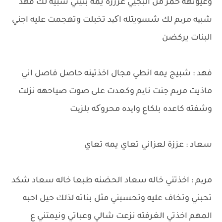
وعيونهة حمر من البجيي عزززه يمه بنيتي شبيه لك فهد
شبیه مریم لك شسويتله اکید تخبلت وتهجمت عليه اجني
البنات يركضن
فهد : شبيج يمه انطي مجال اخذتینه حاصل فاصل اني
ماذيت مریم جنت نایم وكعدت على صوت صياحهه نزلت
وشفته كاعده بلكاع وایده محروکه بلزیت
سعاد : عززة لعزاني تعاي يمه تعاي
مریم : اخذتني خاله سعاد الحضنه طبعا خاله سعاد شكد
تحبني وتخاف عليه وتحسبني مثل بناته لذلك حيل احبه
المهم اخذتي الغرفته نزعت شالي وعباتي ونيمتني ع