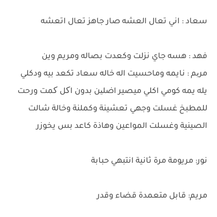
سعاد : اني تعال العشه صار جاهز تعال اتعشه
فهد : هسه جاي نزلت وكعدت بصاله ومريم وين
مریم : نايمه وماحسيت اله خاله سعاد تكعد بيه ودكلي
يله يمه كومي اكلي ميصير اضلین بدون اکل کمت ورحت
للمطبخ غسلت وجهي تعشينة وكملنة وخالة شالت
الصينية وغسلت المواعين وهاذة كاعد بس يخوزر
نور: مريومة مرة ثانية انتبهي حبابة
مريم: قابل متعمدة قضاء وقدر