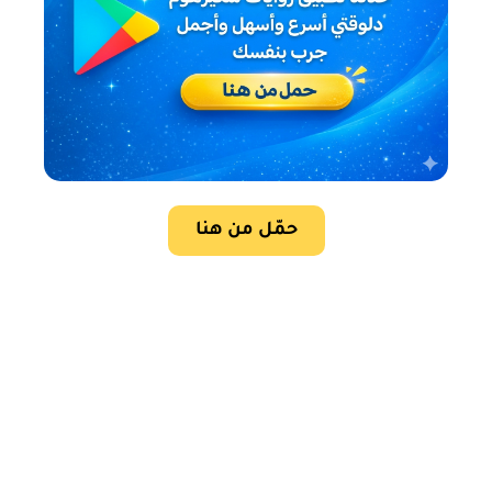
حمّل من هنا