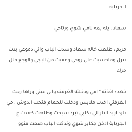
الجربايه
سعاد : يله يمه نامي شوي ورتاحي
مریم : طلعت خاله سعاد وسدت الباب واني دموعي بدت
تنزل وماحسيت على روحي وغفيت من البجي والوجع مال
حرك
فهد : اخذته * امي ودخلته الغرفته واني عيني وراها رحت
الغرفتي اخذت ملابس ودخلت للحمام فتحت الدوش . مي
بارد اريد النار الي بكلبي تبرد سبحت وطلعت كعدت ع
الجرباية ادخن جكاير شوي وندكت الباب صحت منوو