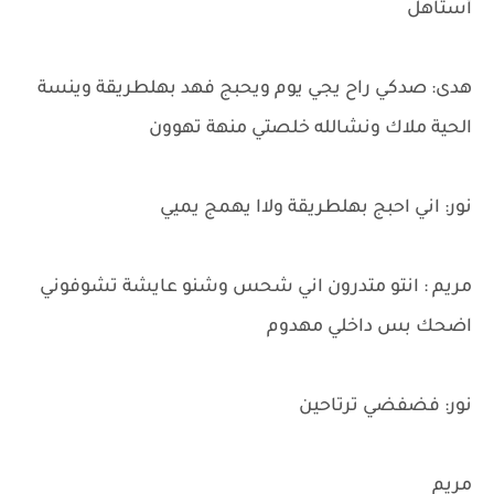
أستاهل
هدى: صدكي راح يجي يوم ويحبج فهد بهلطريقة وينسة
الحية ملاك ونشالله خلصتي منهة تهوون
نور: اني احبج بهلطريقة ولاا يهمج يميي
مريم : انتو متدرون اني شحس وشنو عايشة تشوفوني
اضحك بس داخلي مهدوم
نور: فضفضي ترتاحين
مريم