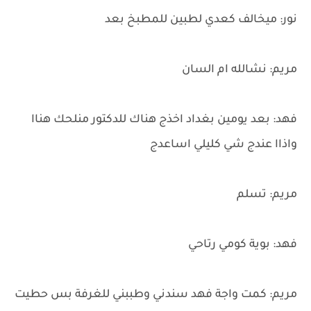
نور: ميخالف كعدي لطبين للمطبخ بعد
مريم: نشالله ام السان
فهد: بعد يومين بغداد اخذج هناك للدكتور منلحك هناا
واذاا عندج شي كليلي اساعدج
مريم: تسلم
فهد: بوية كومي رتاحي
مريم: كمت واجة فهد سندني وطببني للغرفة بس حطيت