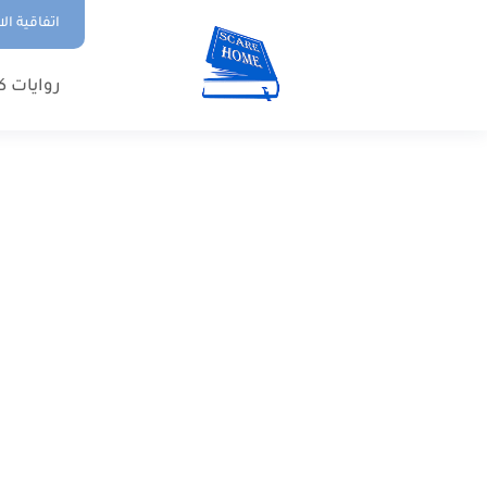
اتفاقية ال
روايات ك