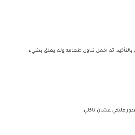
س بالتأكيد، ثم أكمل تناول طعامه ولم يعلق بشيء.
وعدور عليكي عشان تاكلي.