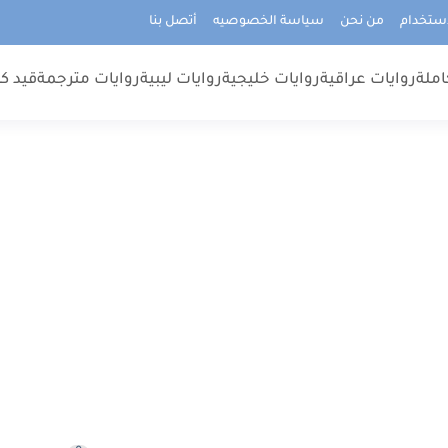
استخدام
من نحن
سياسة الخصوصيه
أتصل بنا
املة
روايات عراقية
روايات خليجية
روايات ليبية
روايات مترجمة
قيد كت