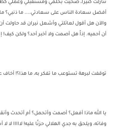
تنازلت كثيراً، ضحيت بحلمي ومستقبلي وعملي كطبيبة 
أفضل سعادة الناس على سعادتي.... ما ذنبي؟ ماذ
والآن هل أقول لعائلتي وأشعل نيران قد حاولت أن 
أن أحميه. إذاً هل أصمت ولا أخبر أحد؟ ولكن كيف! إن
توقفت لبرهة تستوعب ما تفكر به، ما هذا؟! أخاف عل
يا الله ماذا أفعل؟ أصمت وأتحمل؟ أم أتحدث وأنق
وفاته، ويلحق به جدي الهلالي حزنًا عليه! لااااا لا لا