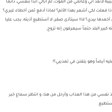
لأنقذ أبي وعائلتي من الموت، لم أبالي أبداً بنفسي، دائماََ
ا فعلت لكي أشعر بهذا الألم؟ لماذا أدفع ثمن أخطاء غيري؟
أخمدها بيدي؟ لااا سيتأذى صقر، لا أستطيع أذيته، يجب عليا
ه كبير البلد حتماً سيعرفون إنه تزوج.
يه أيضاً وهو يتفنن في تعذيبي؟!
ذ نفسي من هذا العذاب وأرحل من هنا، و انتظر سماع خبر
 أستطيع.