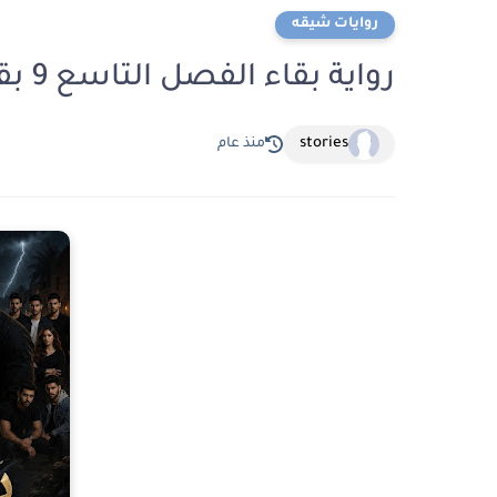
روايات شيقه
رواية بقاء الفصل التاسع 9 بقلم رباب حسين
stories
منذ عام