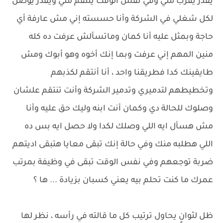
يقدر يقرب مني وفي نفس الوقت ينتقم مني ويقدر يوصل
لكل شغلي في الشركة وأنا حسسته إني مش عارفة أي
حاجة وبمثل عليه أنا كمان وماتسألش عرفت ده كله
منين المهم إني عرفت وبما إنك أخوه وهو أبوك ومش
طايقينك كدا فطريقنا واحد ، أنا أنتقم لكذبهم
وتخطيطهم لتدميري وتدمير الشركة وأنت تنتقم علشان
وصلوك للحالة دي وكمان أنت ابنه وليك حق عليه وأنا
مش هسأل ايه اللي وصلك لكدا ولا حصل ايه بس ده
اللي هطلبه منك وفي حالة إنك تبقى معايا هتبقى اديتهم
ضربة توجعهم وفي نفس الوقت تبقى في وظيفة بمرتب
عمرك ما كنت تحلم بيه يعني كسبان بزيادة ... ها ؟
ظل لثوانٍ يحاول ترتيب كل ما قالته في رأسه ، نظر لها