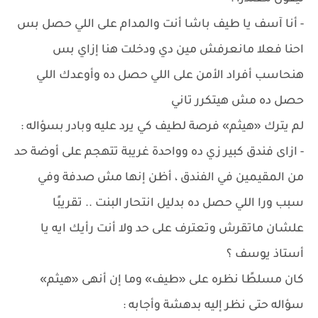
- أنا آسف يا طيف باشا أنت والمدام على اللي حصل بس
احنا فعلا مانعرفش مين دي ودخلت هنا إزاي بس
هنحاسب أفراد الأمن على اللي حصل ده وأوعدك اللي
حصل ده مش هيتكرر تاني
لم يترك «هيثم» فرصة لطيف كي يرد عليه وبادر بسؤاله :
- ازاى فندق كبير زي ده وواحدة غريبة تتهجم على أوضة حد
من المقيمين في الفندق ، أظن إنها مش صدفة وفي
سبب ورا اللي حصل ده بدليل انتحار البنت .. تقريبًا
علشان ماتقرش وتعترف على حد ولا أنت رأيك ايه يا
أستاذ يوسف ؟
كان مسلطًا نظره على «طيف» وما إن أنهى «هيثم»
سؤاله حتى نظر إليه بدهشة وأجابه :