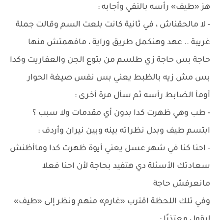
هز «طيف» رأسه بالنفي وأجابه :
- لا مالحقناش ، في ثانية كانت بلعت السم وقالت جملة
غريبة .. عهد وهنكمل طريق وراية ، مافهمتش منها
حاجة بس حاجة زي طلسم من بتوع الجن والعفاريت وكدا
بس مش زيه بالظبط يعني بس نفس صيغة الحوار
أومأ الضابط رأسه ثم سأل مرة أخرى :
- طب وهي ظهرت كدا بدون أي مقدمات ولا سبب ؟
ابتسم طيف وبدل نظراته بينه وبين نيران وأردف :
- احنا كنا في شهر عسل يعني أيوة ظهرت كدا وماأظنش
سعادتك الأسئلة دي هتفيد بحاجة لأن احنا فعلا
مانعرفش حاجة
وفي تلك اللحظة اقترب «غارم» منهم ونظر إلى «طيف»
ليقول معتذرًا :