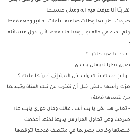
تقريبًا أنا عرفت فيه ايه ومش هسيبها
ضيقت نظراتها وظلت صامتة ، تأملت تعابير وجهه فقط
ولم تجده في حالة توتر وهذا ما دفعها لأن تقول متسائلة
:
- بجد ماتعرفهاش ؟
ضيق نظراته وقال بتحدي :
- وأنتِ عندك شك واحد في المية إني أعرفها عليكِ ؟
هزت رأسها بالنفي قبل أن تقترب من تلك الفتاة وتجذبها
من شعرها قائلة :
- تعالي هنا بقى يا بت أنتِ ، مالك ومال جوزي يابت هاا
صرخت وهي تحاول الفرار من يديها لكنها أحكمت
قبضتها وقامت بضربها في منتصف قدمها لتوقعها