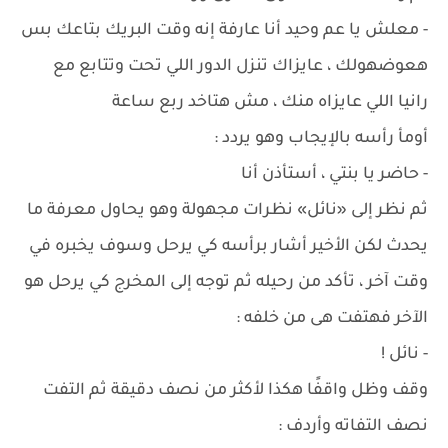
- معلش يا عم وحيد أنا عارفة إنه وقت البريك بتاعك بس
هعوضهولك ، عايزاك تنزل الدور اللي تحت وتتابع مع
رانيا اللي عايزاه منك ، مش هتاخد ربع ساعة
أومأ رأسه بالإيجاب وهو يردد :
- حاضر يا بنتي ، أستأذن أنا
ثم نظر إلى «نائل» نظرات مجهولة وهو يحاول معرفة ما
يحدث لكن الأخير أشار برأسه كي يرحل وسوف يخبره في
وقت آخر ، تأكد من رحيله ثم توجه إلى المخرج كي يرحل هو
الآخر فهتفت هى من خلفه :
- نائل !
وقف وظل واقفًا هكذا لأكثر من نصف دقيقة ثم التفت
نصف التفاته وأردف :