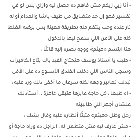
- أنا زيي زيكم مش فاهم ده حصل ليه وازاي بس لو في
تفسير فهو إن حد متضايق من طيف باشا والمدام أو له
تار عنده وحب ينتقم منه بطريقة معينة بس برضه الغلط
كله على الأمن اللي سمح ليها بالدخول
هنا ابتسم «هيثم» ووجه بصره إليه قائلًا :
- طيب يا أستاذ يوسف هنحتاج الفيد باك بتاع الكاميرات
وسجل الناس اللي دخلت الفندق الأسبوع ده على الأقل
تبدلت تعابير وجهه لكنه سرعان ما أخفى ذلك ورد عليه :
- اه طبعا ، كل حاجة عايزها هتبقى جاهزة .. أستأذنك
علشان أجهز اللي طالبينه
رحل وظل «هيثم» مثبتًا أنظاره عليه وقال بشك :
- مش عارف ليه مش متطمن له ، الراجل ده وراه حاجة أو