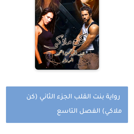
رواية بنت القلب الجزء الثاني (كن
ملاكي) الفصل التاسع