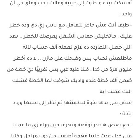
أمسكت بيده ونظرت إلى عينيه وقالت بحب وقلق في آن
واحد :
- طيف أنت مش جاهز تتعامل مع ناس زي دي وده خطر
عليك ، ماتخليش حماس الشغل يعرضك للخطر .. بعد
اللي حصل النهارده ده لازم نعمله ألف حساب لأنه
ماطلعش نصاب بس وضحك على مازن .. لا ده أخطر
مليون مرة من كدا ، قلنا عليه غبي بس تقريبًا دي خطة من
ضمن ألف خطة عنده واديك شوفت لما الخطة فشلت
البت عملت ايه
قبض على يدها بقوة ليطمئنها ثم نظر إلى عينيها وردد
بثقة :
- مع بعض هنقدر نوقعه ونعرف مين وراه زي ما عملنا
قبل كدا ، عدت علينا مهمة أصعب من دي بمراحل وكلنا