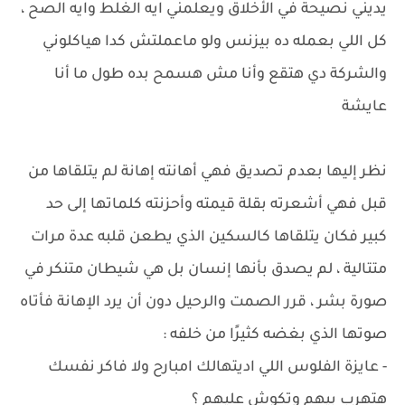
يديني نصيحة في الأخلاق ويعلمني ايه الغلط وايه الصح ،
كل اللي بعمله ده بيزنس ولو ماعملتش كدا هياكلوني
والشركة دي هتقع وأنا مش هسمح بده طول ما أنا
عايشة
نظر إليها بعدم تصديق فهي أهانته إهانة لم يتلقاها من
قبل فهي أشعرته بقلة قيمته وأحزنته كلماتها إلى حد
كبير فكان يتلقاها كالسكين الذي يطعن قلبه عدة مرات
متتالية ، لم يصدق بأنها إنسان بل هي شيطان متنكر في
صورة بشر ، قرر الصمت والرحيل دون أن يرد الإهانة فأتاه
صوتها الذي بغضه كثيرًا من خلفه :
- عايزة الفلوس اللي اديتهالك امبارح ولا فاكر نفسك
هتهرب بيهم وتكوش عليهم ؟