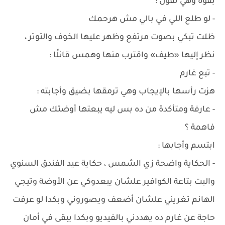
بقوة وهي تقول :
- لو طلع اللي في بالي مش هرحمك
ظلت تبكي بصوت مرتفع وظهر عليها الخوف والتوتر ،
نظر إليها «طيف» واقترب منها وهمس قائلًا :
- تبع غارم
هزت رأسها بالإيجاب وهي ترمقها بضيق وأجابته :
- عارفة ومتأكدة من ده بس ليه يبعتها أوضتك مش
فاهمة ؟
ابتسم وأجابها :
- الحكاية واضحة زي الشمس ، حكاية عيد الفندق السنوي
والبت بتاعة الكوافير علشان يبعدوكي عن الأوضة وتيجي
الهانم تغريني علشان أضعف ويصوروني وبكدا لو عرفت
حاجة عن غارم ده يهددني بالفيديو وبكدا يبقى في أمان