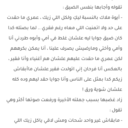
تقوله وأجابها بنفس الضيق :
- أيوة ملاك بالنسبة ليكِ ولكل اللي زيك ، عمري ما حقدت
على حد ولا اتمنيت اللي معاه رغم فقري .. لما بصتله كدا
كان ضيق جوايا ليه علشان غلط في أمي وأبوه طردني أنا
وأمي وأختي ومارضيش يصرف علينا ، أنا يمكن بكرههم
لكن عمري ما حقدت عليهم علشان هم أغنياء وأنا فقير ،
بالعكس أنا فرحان إني اتولدت فقير علشان ماأبقاش
زيكم كدا بمثل على الناس وأنا جوايا حقد ليهم وده كله
علشان شوية ورق !
زاد غضبها بسبب جملته الأخيرة ورفعت صوتها أكثر وهي
تقول :
- مابقاش غير واحد شحات ومش لاقي ياكل زيك اللي