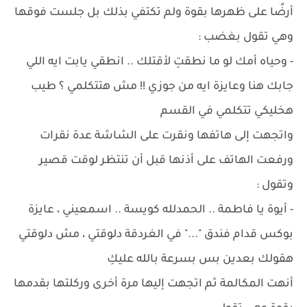
أرضًا على ظهرها بقوة ولم تكتفي بذلك بل جلست فوقها
وهي تقول بغضب :
- وحياه أمك لو ما نطقتِ لأقتلك .. انطقي يابت ايه اللي
جابك هنا وعايزة ايه من جوزي !! مش هتتكلمي ؟ طيب
هخليكي تتكلمي في القسم
واتجهت إلى هاتفها ونقرت على الشاشة عدة نقرات
ورفعت الهاتف على أذنها قبل أن تنتظر لوقت قصير
وتقول :
- أيوة يا فاطمة .. الحمدلله كويسة .. اسمعيني ، عايزة
بوكس قدام فندق "..." في الغردقة دلوقتي ، مش دلوقتي
هقولك بعدين بس بسرعة بالله عليكِ
أنهت المكالمة ثم اتجهت إليها مرة أخرى وركلتها بقدمها