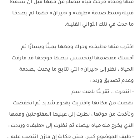
منها وفجأة خرجت مياه بيضاء من فمها قبل أن تسقط
قتيلة وسط صدمة «طيف» و «نيران» فهما لم يصدقا
ما حدث في تلك الثواني القليلة.
اقترب منها «طيف» وحرك وجهها يمينًا ويسارًا ثم
أمسك معصمها ليتحسس نبضها فوجدها قد فارقت
الحياة ، نظر إلى «نيران» التي تتابع ما يحدث بصدمة
وعدم تصديق وردد :
- انتحرت .. تقريبًا بلعت سم
نهضت من مكانها واقتربت بهدوء شديد ثم انخفضت
وتأكدت من موتها ، نظرت إلى عينيها المفتوحتين وفمها
الذي يخرج منه مياه بيضاء ثم نظرت إلى «طيف» ورددت :
- طيف الموضوع كبير ، مش حكاية إن مازن اتنصب عليه ..