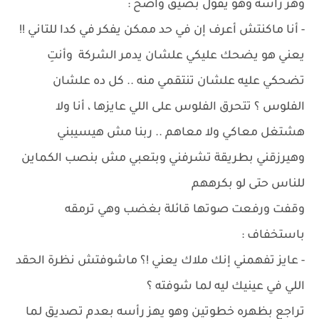
وهز رأسه وهو يقول بضيق واضح :
- أنا ماكنتش أعرف إن في حد ممكن يفكر في كدا للتاني !!
يعني هو يضحك عليكي علشان يدمر الشركة وأنتِ
تضحكي عليه علشان تنتقمي منه .. كل ده علشان
الفلوس ؟ تتحرق الفلوس على اللي عايزها ، أنا ولا
هشتغل معاكي ولا معاهم .. ربنا مش هيسيبني
وهيرزقني بطريقة تشرفني وبتعبي مش بنصب الكماين
للناس حتى لو بكرههم
وقفت ورفعت صوتها قائلة بغضب وهي ترمقه
باستخفاف :
- عايز تفهمني إنك ملاك يعني !؟ ماشوفتش نظرة الحقد
اللي في عينيك ليه لما شوفته ؟
تراجع بظهره خطوتين وهو يهز رأسه بعدم تصديق لما