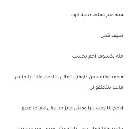
منه:نعم وملها تنقية ابوه
سيف:قمر
منه بكسوف:احم بحسب
محمد:وقتو محن دلوقتى تعالى يا ادهم وانت يا جاسر
مالك بتتخنقو لى
ادهم:انا بحب يارا ومش عايز حد يبقى معاها غيرى