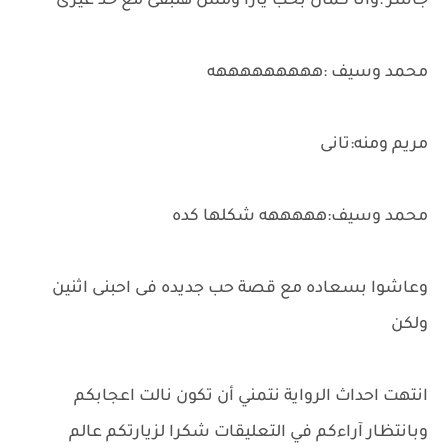
جاسر :وانا كمان بحب يارا ومش هتبقى مع حد غيرى
محمد وسيف :هههههههههه
مريم ومنه:تانى
محمد وسيف:هههههه شكلها كده
وعاشوا بسعاده مع قصة حب جديده فى احبنى اثنين
ولكن
انتهت احداث الرواية نتمني أن تكون نالت اعجابكم
وبانتظار آراءكم في التعليقات شكرا لزيارتكم عالم