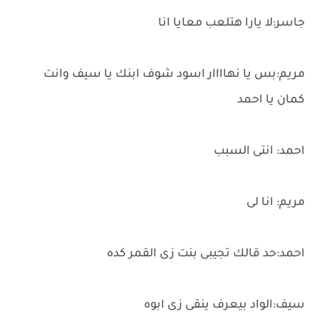
جاسر:لا يارا هتلعب معايا انا
مريم:بس يا نهاااار اسود شوف ابنك يا سيف وانت
كمان يا احمد
احمد: انتى السبب
مريم: انا لى
احمد:حد قالك تجيبى بنت زى القمر كده
سيف:الواد بيعرف ينقى زى ابوه