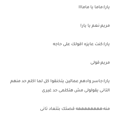
يارا:ماما يا مامااا
مريم:نعم يا يارا
يارا:كنت عايزه اقولك على حاجه
مريم:قولى
يارا:جاسر وادهم عمالين يتخنقوا كل لما اكلم حد منهم
التانى يقولولى مش هتكلمى حد غيرى
منه:ههههههههه قصتك بتتعاد تانى