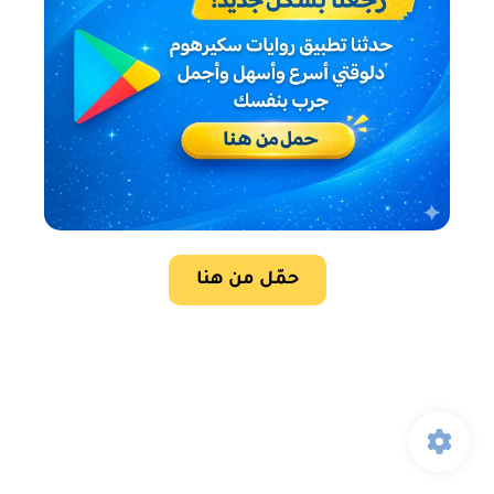
حمّل من هنا