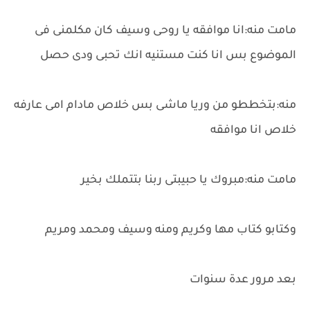
مامت منه:انا موافقه يا روحى وسيف كان مكلمنى فى
الموضوع بس انا كنت مستنيه انك تحبى ودى حصل
منه:بتخططو من وريا ماشى بس خلاص مادام امى عارفه
خلاص انا موافقه
مامت منه:مبروك يا حبيبتى ربنا بتتملك بخير
وكتابو كتاب مها وكريم ومنه وسيف ومحمد ومريم
بعد مرور عدة سنوات