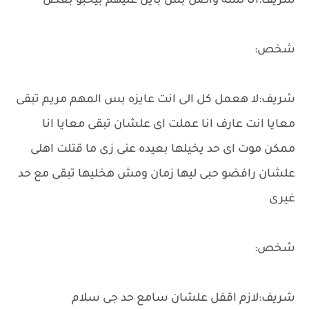
شريف:انا لسه واصل بس باين عليهم بيحبو بعض
شخص:
شريف:لا هعمل كل الى انت عايزه بس المهم مريم تبقى
معايا انت عارف انا عملت اى علشان تبقى معايا انا
ممكن موت اى حد يخيلها بعيده عنى زى ما قتلت اهلى
علشان رافضو حبى ليها زمان ومش هخليها تبقى مع حد
غيرى
شخص:
شريف:لازم اقفل علشان سامع حد جى سلام