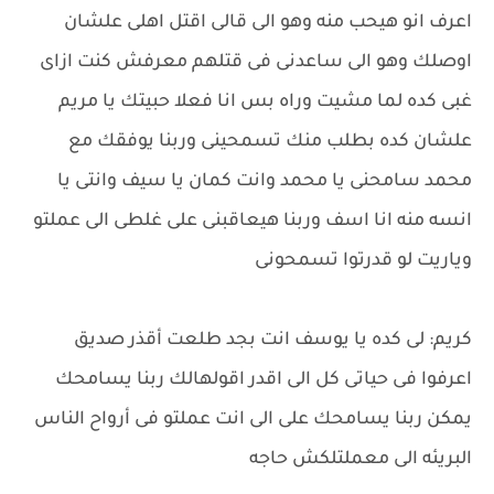
اعرف انو هيحب منه وهو الى قالى اقتل اهلى علشان
اوصلك وهو الى ساعدنى فى قتلهم معرفش كنت ازاى
غبى كده لما مشيت وراه بس انا فعلا حبيتك يا مريم
علشان كده بطلب منك تسمحينى وربنا يوفقك مع
محمد سامحنى يا محمد وانت كمان يا سيف وانتى يا
انسه منه انا اسف وربنا هيعاقبنى على غلطى الى عملتو
وياريت لو قدرتوا تسمحونى
كريم: لى كده يا يوسف انت بجد طلعت أقذر صديق
اعرفوا فى حياتى كل الى اقدر اقولهالك ربنا يسامحك
يمكن ربنا يسامحك على الى انت عملتو فى أرواح الناس
البريئه الى معملتلكش حاجه