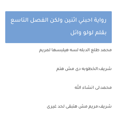
رواية احبني اثنين ولكن الفصل التاسع
بقلم لولو وائل
محمد طلع الدبله لسه هيلبسها لمريم
شريف:الخطوبه دى مش هتم
محمد:لى انشاء الله
شريف:مريم مش هتبقى لحد غيرى