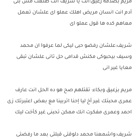
مريم بصدمه زعيق:انت يا شريف انت طلعت مش بنى
آدم انت انسان مريض اهلك عملو اى علشان تعمل
معاهم كده ها قول عملو اى
شريف:علشان رفضو حبى ليكى لما عرفوا ان محمد
وسيف بيحبوكى مكنش قدامى حل تانى علشان تبقى
معايا غير انى
مريم بزعيق وبكاء: تقتلهم صح هو ده الحل انت عارف
عمرى محبتك غير أخ ليا إحنا اتربينا مع بعض اعتبرتك زى
احمد وعمرى مفكرت انك ممكن تحبنى غير كأخت ليك
شريف:واشمعنا محمد دلوقتى قبلتى بعد ما رفضتى