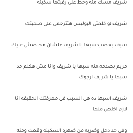
شريف مسك منه وحط على رقبتها سكينه
شريف:لو كلمتى البوليس هتترحمى على صحبتك
سيف بغضب:سبها يا شريف علشان مخلصش عليك
مريم بصدمه:منه سبها يا شريف وانا مش هكلم حد
سبها يا شريف ارجوك
شريف:اسبها ده هى السبب فى معرفتك الحقيقه انا
لازم اخلص منها
وفى حد دخل وضربه من ضهره السكينه وقعت ومنه