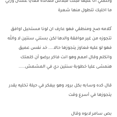
وكلمتي انا عليها قبلك فبلاش معائدة معايا عشان وربي
ما اخليك تتطول منها شعرة
کلامه صح ومنطقي فهو عارف ان لونا مستحيل اوافق
تتجوزه من غير موافقة والدها لكن بستني سنتين لا والله
فهو لو عليه فعاوز يتجوزها حالا.... خد نفس عميق
واتكلم وقال اممم وهو انت فاكر برضو أن كلمتك
هنمشى عليا خطوبة سنتين دي في المشمش.....
قال كده وسابه بكل برود وهو بيفكر في حيلة تخليه يقدر
يتجوزها في أسرع وقت
بص سامر لابوه وقال