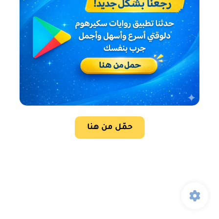
حمّل من هنا