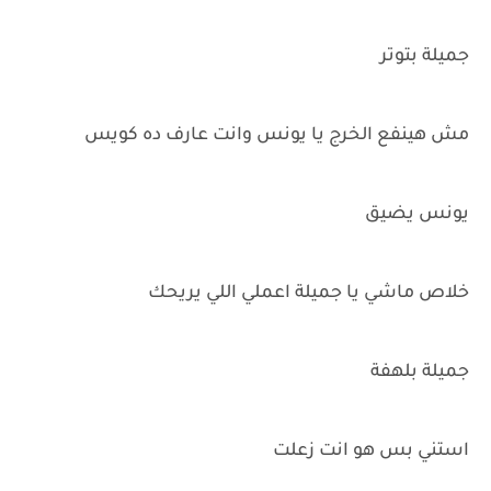
جميلة بتوتر
مش هينفع الخرج يا يونس وانت عارف ده كويس
يونس يضيق
خلاص ماشي يا جميلة اعملي اللي يريحك
جميلة بلهفة
استني بس هو انت زعلت