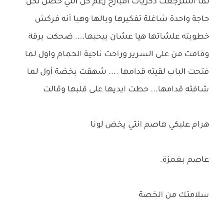
لما استرجعت ذكريات امبارح رغم كل اللي حصل لكن
حاجة واحدة شاغلة تفكيرها وبالها وهيا أنه فركش
خطوبته علشاتها هيا عشان بيحبها.... ضحكت برقة
وقامت من على السرير وراحت ناحية الحمام واول لما
فتحت الباب لقيته قدامها .... شهقت بخضة أول لما
شافته قدامها... حطت ايديها على قلبها وقالت
هرام عليكي هاصم انتي يخض لونا
عاصم بغمزة.
سلامتك من الخصة