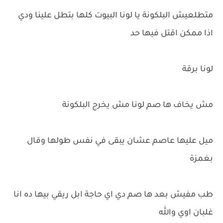
متطلعيش البلكونة يا لونا البيوت كلها بتطل علينا ودي
اذا ممكن اقتل فيها حد
لونا برقة
مش يخاف ها صم لونا مش يخرج البلكونة
ميل عليها عاصم عشان يبقى في نفس طولها وقال
بغمزة
طب مفيش بعد ها صم دي اي حاجة ابل ريقي بيها ده انا
غلبان اوي والله