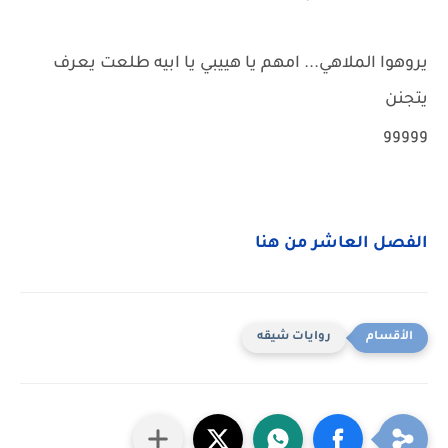
يروهوا الملاهي... امهم يا هييبي يا ابيه طلعت يعرف
يتجنن
ووووو
الفصل العاشر من هنا
روايات شيقه