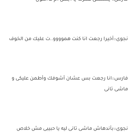
نجوى::أخيرا رجعت انا كنت هموووو..ت عليك من الخوف
فارس::انا رجعت بس عشان أشوفك وأطمن عليكى و
ماشى تانى
نجوى::بأندهاش ماشى تانى ليه يا حبيبى مش خلاص