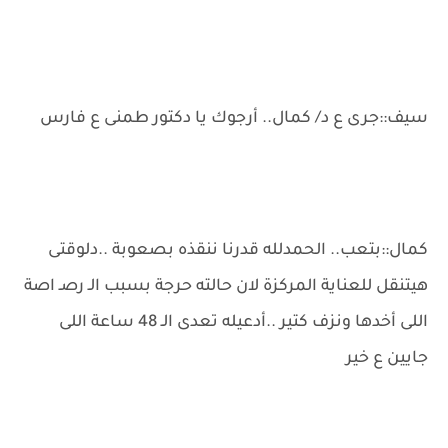
سيف::جرى ع د/ كمال.. أرجوك يا دكتور طمنى ع فارس
كمال::بتعب.. الحمدلله قدرنا ننقذه بصعوبة ..دلوقتى
هيتنقل للعناية المركزة لان حالته حرجة بسبب الـ رصـ اصة
اللى أخدها ونزف كتير ..أدعيله تعدى الـ 48 ساعة اللى
جايين ع خير