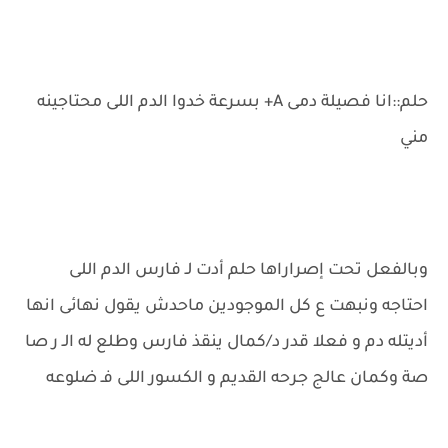
حلم::انا فصيلة دمى A+ بسرعة خدوا الدم اللى محتاجينه
مني
وبالفعل تحت إصراراها حلم أدت لـ فارس الدم اللى
احتاجه ونبهت ع كل الموجودين ماحدش يقول نهائى انها
أديتله دم و فعلا قدر د/كمال ينقذ فارس وطلع له الـ ر صا
صة وكمان عالج جرحه القديم و الكسور اللى فـ ضلوعه