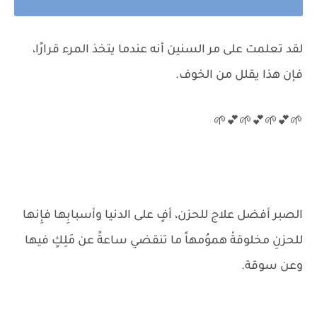
لقد تعلمت على مر السنين أنه عندما يتخذ المرء قرارًا،
فإن هذا يقلل من الخوف.
🌱💕🌱💕🌱💕🌱
الصبر أفضل علاج للحزن، أفٍ على الدنيا وأسبابِها فإِنها
للحزنِ مخلوقةْ هموُمهاً ما تنقضي ساعةً عن مَلِكٍ فيها
وعن سوقة.