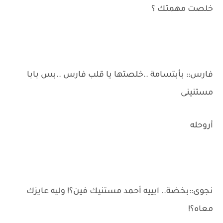
خلصت مهمتك ؟
فارس:: بأبتسامة ..خلصتها يا قلب فارس ..بس بابا
مستنينى
أروحله
نجوى::بخضة.. ايييه أحمد مستنيك فين؟! وليه عايزك
معاه؟!