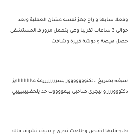
وفعلا سابها و راح جهز نفسه عشان العملية وبعد
حوالى 3 ساعات تقريبا وهى بتعمل مرور فـ المستشفى
حصل هيصة و دوشة كبيرة وشافت
سيف::بصريخ ..دكتووووووور بسرررررررعة عااااااااااايز
دكتوووررر و بيجرى صاحبى بيمووووت حد يلحقنيييييييي
حلم::قلبها اتقبض وطلعت تجرى ع سيف تشوف ماله