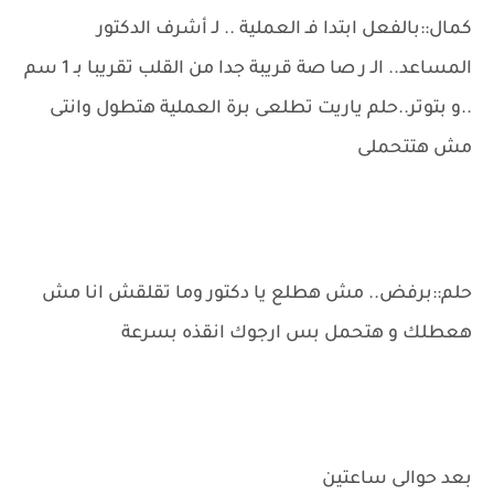
كمال::بالفعل ابتدا فـ العملية .. لـ أشرف الدكتور
المساعد.. الـ ر صا صة قريبة جدا من القلب تقريبا بـ 1 سم
..و بتوتر..حلم ياريت تطلعى برة العملية هتطول وانتى
مش هتتحملى
حلم::برفض.. مش هطلع يا دكتور وما تقلقش انا مش
هعطلك و هتحمل بس ارجوك انقذه بسرعة
بعد حوالى ساعتين