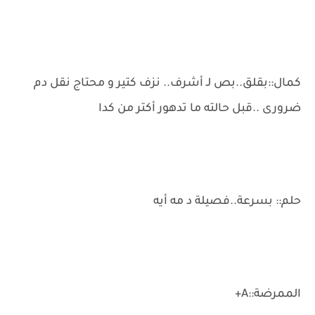
كمال::بقلق..بص لـ أشرف.. نزف كتير و محتاج نقل دم
ضرورى ..قبل حالته ما تدهور أكتر من كدا
حلم:: بسرعة..فصيلة د مه أيه
الممرضة::A+