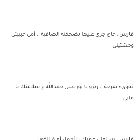
فارس:: جاى جرى عليها بضحكته الصافية .. أمى حبيبتى
وحشتينى
نجوى:: بفرحة .. ريزو يا نور عيني حمدالله ع سلامتك يا
قلبى
فارس:: يسلملى عمرك يا أجمل أم فـ الكون