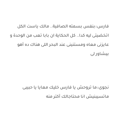
فارس::بنفس بسمته الصافية.. مالك ياست الكل
اتخضيتى ليه كدا.. كل الحكاية ان بابا تعب من الوحدة و
عايزنى معاه ومستنينى عند البحر اللى هناك ده أهو
بيشاور لى
نجوى::ما تروحش يا فارس خليك معايا يا حبيبى
ماتسيبنيش انا محتاجالك أكتر منه