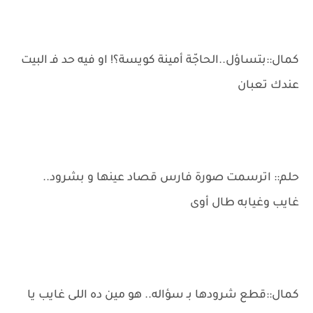
كمال::بتساؤل..الحاجّة أمينة كويسة؟! او فيه حد فـ البيت
عندك تعبان
حلم:: اترسمت صورة فارس قصاد عينها و بشرود..
غايب وغيابه طال أوى
كمال::قطع شرودها بـ سؤاله.. هو مين ده اللى غايب يا