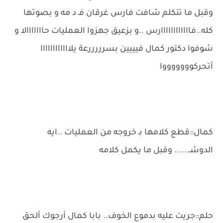
وقبل ما تتكلم شافت فارس غرقان فـ د مه و بصوتها
كله..فاااااااااااارس ..و بزعيق جهزوا العمليات حااااااالا و
شوفوا دكتور كمال فيييين بسرررررعة يلاااااااااااا
أتحركوووووووا
كمال::قطع كلامها بـ خروجه من العمليات ..ايه
الدوشـ...... وقبل ما يكمل كلامه
حلم::جريت عليه بدموع الخوف.. بابا كمال أرجوك ألحق