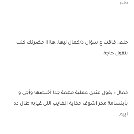
حلم
حلم:: فاقت ع سؤال د/كمال ليها..هاااا حضرتك كنت
بتقول حاجة
كمال:: بقول عندى عملية مهمة جدا أخلصها وأجى و
بأبتسامة مكر اشوف حكاية الغايب اللى غيابه طال ده
اييه.