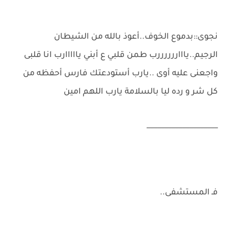
نجوى::بدموع الخوف..أعوذ بالله من الشيطان
الرجيم..ياااررررررب طمن قلبي ع أبني يااااارب انا قلبى
واجعنى عليه أوى ..يارب أستودعتك فارس أحفظه من
كل شر و رده ليا بالسلامة يارب اللهم امين
____________________
فـ المستشفى..