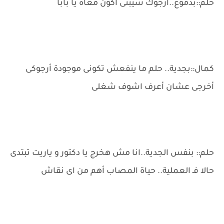
حلم::بدموع..أرجوك سيبنى أكون معاه يا بابا
كمال::بجدية.. حلم ما ينفعش تكونى موجودة أرجوكى
أخرجى عشان أعرف اشوف شغلى
حلم:: بنفس الجدية..انا مش هخرج يا دكتور و ياريت تبتدى
حالا فـ العملية.. حياة المصاب أهم من اى نقاش