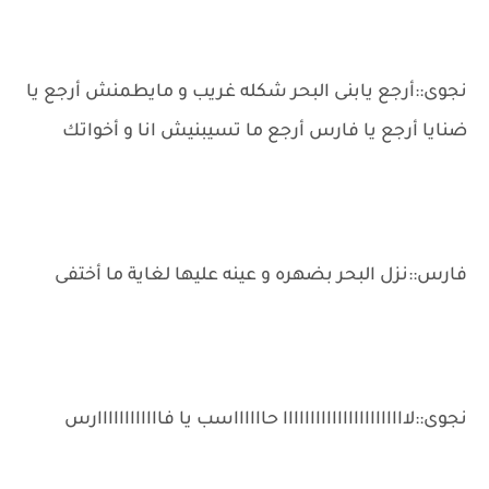
نجوى::أرجع يابنى البحر شكله غريب و مايطمنش أرجع يا
ضنايا أرجع يا فارس أرجع ما تسيبنيش انا و أخواتك
فارس::نزل البحر بضهره و عينه عليها لغاية ما أختفى
نجوى::لااااااااااااااااااااااا حااااااسب يا فاااااااااااارس