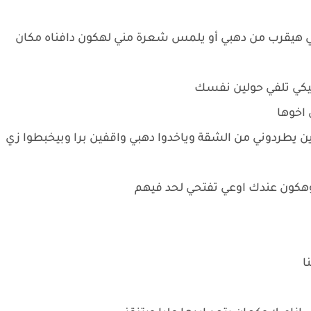
للي هيقرب من دهبي أو يلمس شعرة مني لهكون دافناه مكان
ليكي تلفي حولين نفسك
اخوها
ين يطردوني من الشقة وياخدوا دهبي واقفين برا وبيخبطوا زي
كون عندك اوعي تفتحي لحد فيهم
نا