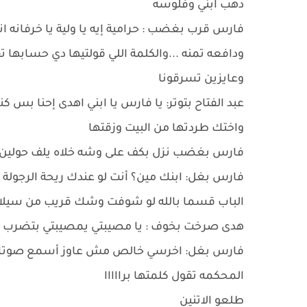
دهب ابني وفلوسه
فارس قرب بغضب : حرامية إيه يا ولية يا خرفانه ان
ودافعه تمنه ...والكلمة اللي قولتيها دي حسابها 
وعايزين تسرقونا
عبد الفتاح بتوتر: يا فارس يا ابني اهدى إحنا بس
واختك طردتها من البيت وزقتها
فارس بغضب نزل بكف على وشه خلاه يلف حولين ن
فارس بغل: ابنك مين؟ أنت لو عندك ريحة الرجول
الباب قسما بالله لو شوفت وشك قريب من سيلا 
هدى صرخت بخوف : يا مصيبتي يمصيبتي بتضرب 
فارس بغل: اخرسي خالص مش عاوز أسمع صوتك .. 
المحكمه تقول كلمتها برااااا
طلعو الاتنين