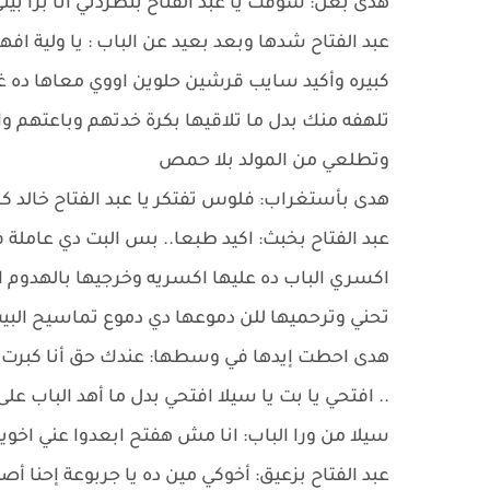
هدى بغل: شوفت يا عبد الفتاح بتطردني أنا برا بيتي
عبد الفتاح شدها وبعد بعيد عن الباب : يا ولية ا
كبيره وأكيد سايب قرشين حلوين اووي معاها ده غي
تلهفه منك بدل ما تلاقيها بكرة خدتهم وباعتهم وا
وتطلعي من المولد بلا حمص
هدى بأستغراب: فلوس تفتكر يا عبد الفتاح خالد 
عبد الفتاح بخبث: اكيد طبعا.. بس البت دي عاملة ف
اكسري الباب ده عليها اكسريه وخرجيها بالهدوم 
تحني وترحميها للن دموعها دي دموع تماسيح البي
هدى احطت إيدها في وسطها: عندك حق أنا كبرت وعي
.. افتحي يا بت يا سيلا افتحي بدل ما أهد الباب عل
سيلا من ورا الباب: انا مش هفتح ابعدوا عني اخوي
عبد الفتاح بزعيق: أخوكي مين ده يا جربوعة إحنا 