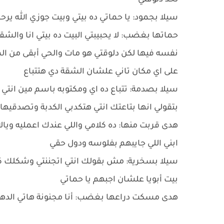
لحد دلوقتي
سيلا بجمود: يا حماتي ده بيتي وبيت جوزي الله 
حماتها بغضب: لا يحبيبتي البيت ده بيتي انا والشق
نفسه فيها لكن دلوقتي هو مات والحي أبقى من 
على اي مكان تاني علشان الشقة دي هتتباع
سيلا بصدمة: تتباع ده اي ومكتوبه باسم مين انتي
بتقولي انها بتاعتك انتي هتكدبي الكدبة وتصدقيها
هدى قربت منها: ده كلامي واللي عندك اعمليه ويال
ابني اللي جايبهم بفلوسه ودول حقي
سيلا بسخرية: مش بقولك انتي اتجننتي وشكلك ك
بيت أبويا علشان اجبهم يا حماتي
هدى مسكت دراعها بغضب: أنا مجنونة هاتي الدهب 