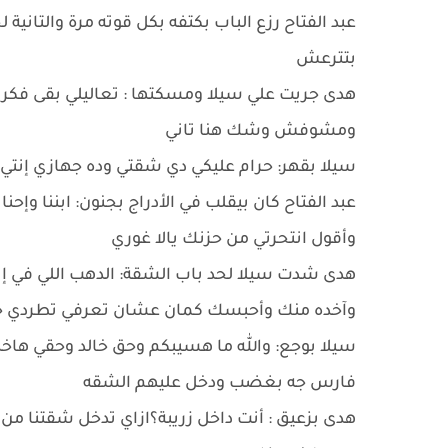
عبد الفتاح رزع الباب بكتفه بكل قوته مرة والتانية
بتترعش
هدى جريت علي سيلا ومسكتها : تعاليلي بقى فكرا
ومشوفش وشك هنا تاني
سيلا بقهر: حرام عليكي دي شقتي وده جهازي إنت
عبد الفتاح كان بيقلب في الأدراج بجنون: ابننا وإحنا
وأقول انتحرتي من حزنك يالا غوري
هدى شدت سيلا لحد باب الشقة: الدهب اللي في 
وآخده منك وأحبسك كمان عشان تعرفي تطردي 
سيلا بوجع: والله ما هسيبكم وحق خالد وحقي هاخ
فارس جه بغضب ودخل عليهم الشقه
هدى بزعيق : أنت داخل زريبة؟ازاي تدخل شقتنا من 