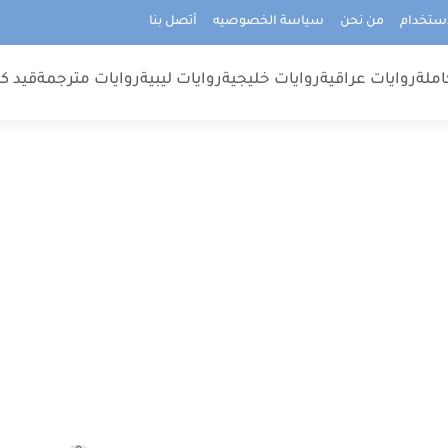
استخدام
من نحن
سياسة الخصوصيه
أتصل بنا
املة
روايات عراقية
روايات خليجية
روايات ليبية
روايات مترجمة
قيد كت