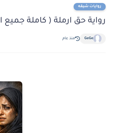
روايات شيقه
رواية حق ارملة ( كاملة جميع
GeGe
منذ عام