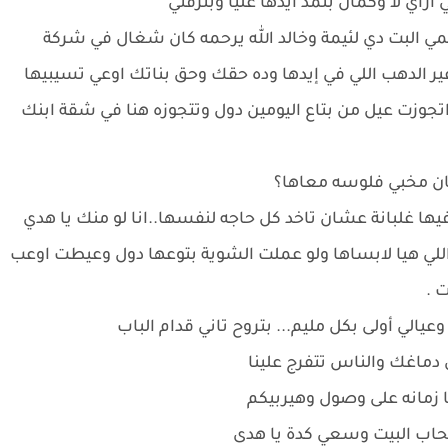
 ازاي لا وكمان بتمد ايدها عليا وبتزقني
فهمي البت دي لئيمة وخالد الله يرحمه كان شغال في شركة
ر الدهب اللي في إيدها وده حقك وحق بناتك اوعي تسيبيها
تجوزت عيل من بتاع اليومين دول وتتجوزه هنا في شقة ابنك
كان مخبي فلوسه معاها؟
يها غلبانة عشان تاخد كل حاجه لنفسها..انا لو منك يا هدي
اللي هيا لابساها ولو عملت الشوية بتوعها دول وعيطت اوعب
ت .
الي أولى بكل مليم... بتروح تاني قدام الباب
ى دماغك والناس تتفرج علينا
ا زمانه على وصول وهيربيكم
أصحاب البيت وسعي كدة يا هدى