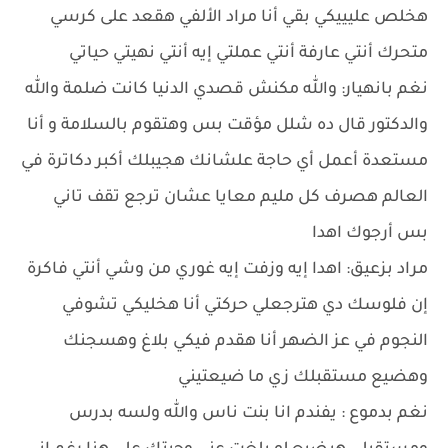
هخلص عليييكي بقي أنا مراد الألفي هقعد على كرسي
متحرك أنتي عارفة أنتي عملتي إيه أنتي نهيتي حياتي
نغم بانهيار: والله مكنش قصدي الدنيا كانت ضلمة والله
والدكتور قال ده شلل مؤقت بس وهتقوم بالسلامة و أنا
مستعدة أعمل أي حاجة علشانك هجيبلك أكبر دكاترة في
العالم هصرف كل مليم معايا عشان ترجع تقف تاني
بس أرجوك اهدا
مراد بزعيق: اهدا إيه وزفت إيه غوري من وشي أنتي فاكرة
إن فلوسك دي هترجعلي حركتي أنا هخليكي تشوفي
النجوم في عز الضهر أنا هقدم فيكي بلاغ وهسجنك
وهضيع مستقبلك زي ما ضيعتيني
نغم بدموع : يفندم انا بنت ناس والله ولسه بدرس