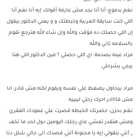
نغم بدموع: أنا أنا بجد مش عارفة أقولك إيه أنا نغم أنا
اللي كنت سايقة العربية وخبطتك و و يعني الدكتور بيقول
إن اللي حصلك ده مؤقت والله وإن شاء الله هترجع تقوم
بالسلامه تاني والله
مراد عينه بصدمة: اي اللي حصلي ؟ فين الدكتور اللي هنا
ييجي يشرحلي
مراد بيحاول يضغط علي نفسه ويقوم لكنه مش قادر: انا
مش قاااادر احرك رجلي لييييه
نغم بحزن: حضرتك الخبطه قصرت علي عمودك الفقري
ومش هتقدر تمشي عاي رجلك اليومين دول لحد ما تخف
_ أنتي بتقولي إيه يا مجنونة أنتي قصدك اني جالي شلل دنا