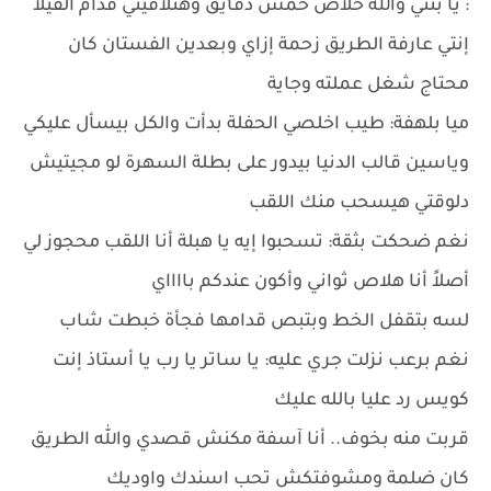
: يا بنتي والله خلاص خمس دقايق وهتلاقيني قدام الفيلا
إنتي عارفة الطريق زحمة إزاي وبعدين الفستان كان
محتاج شغل عملته وجاية
ميا بلهفة: طيب اخلصي الحفلة بدأت والكل بيسأل عليكي
وياسين قالب الدنيا بيدور على بطلة السهرة لو مجيتيش
دلوقتي هيسحب منك اللقب
نغم ضحكت بثقة: تسحبوا إيه يا هبلة أنا اللقب محجوز لي
أصلاً أنا هلاص ثواني وأكون عندكم بااااي
لسه بتقفل الخط وبتبص قدامها فجأة خبطت شاب
نغم برعب نزلت جري عليه: يا ساتر يا رب يا أستاذ إنت
كويس رد عليا بالله عليك
قربت منه بخوف.. أنا آسفة مكنش قصدي والله الطريق
كان ضلمة ومشوفتكش تحب اسندك واوديك