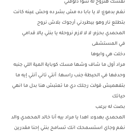
نفسك هنروح له سوا دلوقتي
نغم بدموع: لا يا بابا ده مش بشر ده وحش عينه كانت
بتطلع نار وهو بيطردني أرجوك بلاش نروح
المحمدي بحزم: لا لا لازم نروحله يا بنتي يالا قدامي
في المستشفى
دخلت هي وابوها
مراد أول ما شاف وشها مسك كوباية المية اللي جنبه
وحدفها في الحيطة جنب راسها: أنتي تاني أنتي إيه ما
بتفهميش قولت رجلك دي ما تعتبش هنا بدل ما انهي
حياتك
بصت له برعب
المحمدي بهدوء: اهدا يا مراد بيه أنا خالد المحمدي والد
نغم وجاي استسمحك انك تسامح بنتي إحنا مقدرين