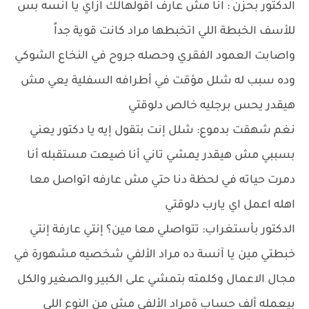
الدكتور بحزن : انا مش عارف اقولهالك ازاي يا انسه بس
للأسف الخبطة اللي اتخبطها مراد كانت قوية جداً
واصابت العمود الفقري وحصله جروح في النخاع الشوكي
وده سبب له شلل مؤقت في أطرافه السفلية يعي مش
هيقدر يحس برجليه خالص دلوقتي
نغم شهقت بدموع: شلل إنت بتقول إيه يا دكتور يعني
بسببي مش هيقدر يمشي تاني أنا ضيعت مستقبله أنا
دمرت حياته في لحظة دنا حتي مش عارفه اتواصل معا
اهله اعمل اي يارب دلوقتي
الدكتور بأستغراب: تتواصلي معا مين؟ إنتي عارفة إنتي
خبطتي مين يا آنسة ده مراد الألفي شخصيه مشهورة في
مجال الاعمال وكلمته بتمشي على الكبير والصغير والكل
بيعمله ألف حساب ةمراد الألفي مش من النوع اللي