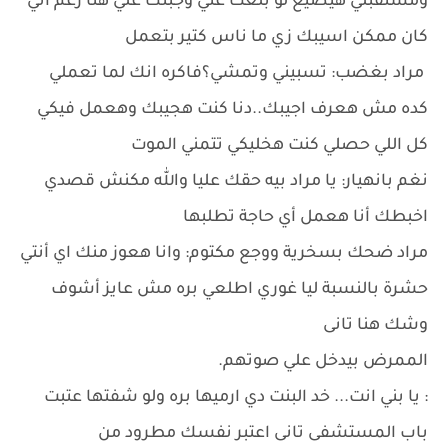
ومستقبلي هيضيع لو بلغت عني وجبتك علي هنا رغم اني
كان ممكن اسيبك زي ما ناس كتير بتعمل
مراد بغضب: تسبيني وتمشي؟فاكره انك لما تعملي
كده مش هعرف اجيبك..دنا كنت هجيبك وهعمل فيكي
كل اللي حصلي كنت هخليكي تتمني الموت
نغم بانهيار: يا مراد بيه حقك عليا والله مكنش قصدي
اخبطك أنا هعمل أي حاجة تطلبها
مراد ضحك بسخرية ووجع مكتوم: وانا هعوز منك اي أنتي
حشرة بالنسبة ليا غوري اطلعي بره مش عايز أشوف
وشك هنا تانى
الممرض بيدخل علي صوتهم.
: يا بني انت... خد البنت دي ارميها بره ولو شفتها عتبت
باب المستشفى تانى اعتبر نفسك مطرود من