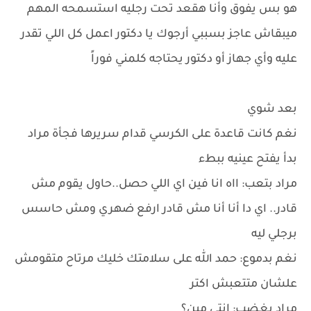
هو بس يفوق وأنا هقعد تحت رجليه استسمحه المهم
ميبقاش عاجز بسببي أرجوك يا دكتور اعمل كل اللي تقدر
عليه وأي جهاز أو دكتور يحتاجه كلمني فوراً
بعد شوي
نغم كانت قاعدة على الكرسي قدام سريرها فجأة مراد
بدأ يفتح عينيه ببطء
مراد بتعب: ااه انا فين اي اللي حصل..حاول يقوم مش
قادر.. اي دا أنا أنا مش قادر ارفع ضهري ومش حاسس
برجلي ليه
نغم بدموع: حمد الله على سلامتك خليك مرتاح متقومش
علشان متتعبش اكتر
مراد بغضب: انتي مين؟