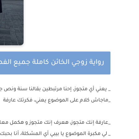
رواية زوجي الخائن كاملة جميع الف
_ يعني أي متجوز، إحنا مرتبطين بقالنا سنة ونص ج
_ماجاش كلام على الموضوع يعني، فكرتك عارفة
_عارفة إنك متجوز، هعرف إنك متجوز و هكمل مع
_ لي مكبرة الموضوع يا بيبي أي المشكلة، أنا بحبك 