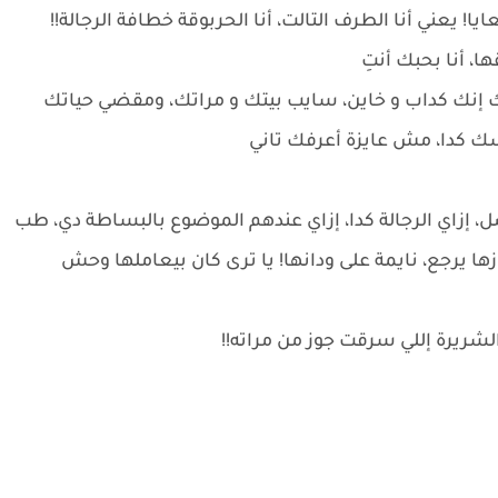
! يعني أنا الطرف التالت، أنا الحربوقة خطافة الرجالة!!
ا، أنا بحبك أنتِ
 إنك كداب و خاين، سايب بيتك و مراتك، ومقضي حياتك
فسك كدا، مش عايزة أعرفك تاني
زاي الرجالة كدا، إزاي عندهم الموضوع بالبساطة دي، طب
ها يرجع، نايمة على ودانها! يا ترى كان بيعاملها وحش
شريرة إللي سرقت جوز من مراته!!