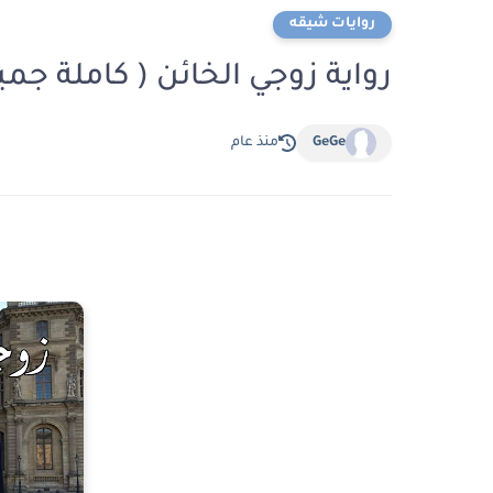
روايات شيقه
رواية زوجي الخائن ( كاملة جم
GeGe
منذ عام