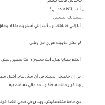
_ماحدش قالك تستني
_ أنت بتتكلم كدا لي؟
_ عشانك خنقتيني
_ أنا إللي خانقتك، ولا أنت إللي أسلوبك بقا لا يطا
_ لو مش عاجبك غوري من وشي
_ أتكلم معايا عدل، أنت مجنون؟ أنت متغير ومش
_ في إن ماعتش بحبك، في أن مش عايز أكمل معا
_ ودا قرار جالك فاجأة ولا حد مالي دماغك بيه
_ دي حاجة متخصكيش، ويلا روحي حطي الغدا قرفت