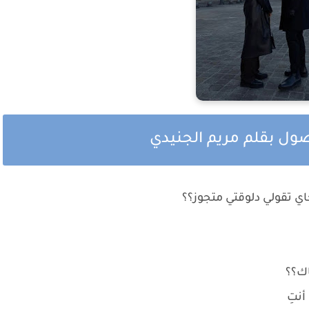
صول بقلم مريم الجنيدي
اي تقولي دلوقتي متجوز؟؟
اك؟؟
أنتِ