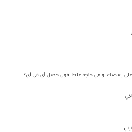
ق
 على بعضك، و في حاجة غلط، قول حصل أي في أي؟
كي
يني