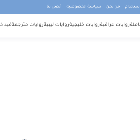
استخدام
من نحن
سياسة الخصوصيه
أتصل بنا
املة
روايات عراقية
روايات خليجية
روايات ليبية
روايات مترجمة
قيد كت