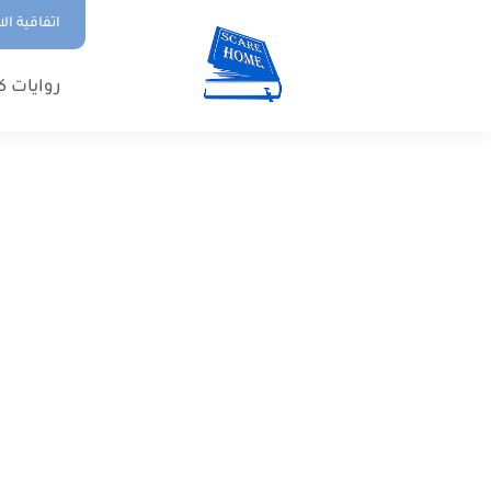
اتفاقية ال
روايات ك