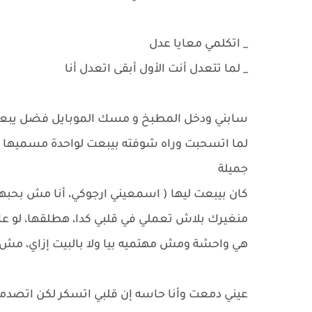
_ اتكلمي معايا عدل
_ لما تتعدل أنت الأول أبقى اتعدل أنا
سابني ودخل المطبخ و مسك الموبايل فضل يب
لما اتسحبت وراه شوفته بيبعت لواحدة مسميها ق
جميلة
كان بيبعت ليها ( اسمعيني ارجوكي، أنا مش بحبها
منغيرك بلاش تعملي في قلبي كدا، هطلقها، لو عا
هي واحشة ومش مهتميه بيا ولا بالبيت إزاي، مش ب
عيني دمعت وأنا حاسه إن قلبي اتسكر لكن اتصدمت