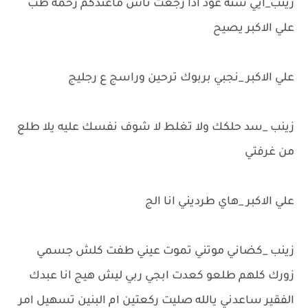
زينب_ايي سنه عود اذا رجعت ناس ماعندكم رحمه طب
علي الاكبر يصيح
علي الاكبر _نجبي بربوك ترحين وراسج ع رجليج
زينب _سد حلكك ولا تغلط لا شوف نفسك عليه يلا طلع
من غرفتي
علي الاكبر _هاي طرديني انا الج
زينب _كضاني موتني تموت عيني طفت كلش جسمي
زورك كلهم طلعو كعدت ابجي ربي ليش هيج انا عبدك
الفقير ساعدني يالله صليت ركعتين ام البنين تسهيل امر