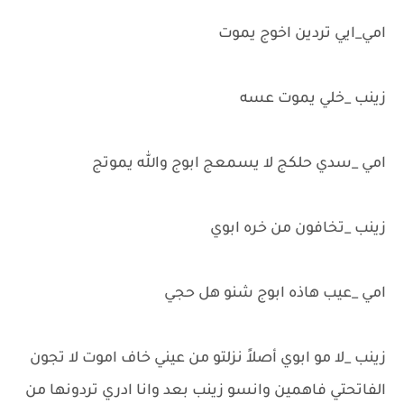
امي_ايي تردين اخوج يموت
زينب _خلي يموت عسه
امي _سدي حلكج لا يسمعج ابوج والله يموتج
زينب _تخافون من خره ابوي
امي _عيب هاذه ابوج شنو هل حجي
زينب _لا مو ابوي أصلاً نزلتو من عيني خاف اموت لا تجون
الفاتحتي فاهمين وانسو زينب بعد وانا ادري تردونها من