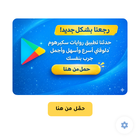
حمّل من هنا