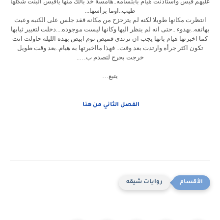
عليهم قيس واستاذنت هيام بابتسامه..هامسة خد بالك منها ياقيس البنت شكلها
طيب..اوما برأسها...
انتظرت مكانها طويلا لكنه لم يتزحزح من مكانه فقد جلس على الكنبه وعبث
بهاتفه..بهدوء ..حتى انه لم ينظر اليها وكانها ليست موجوده....دخلت لتغيير ثيابها
كما اخبرتها هيام بانها يجب ان ترتدي قميص نوم ابيض بهذه الليله حاولت انت
تكون اكثر جرأه وارتدت بعد وقت.. فهذا مااخبرتها به هيام..بعد وقت طويل
خرجت بحرج لتصدم ب…..
يتبع…
الفصل الثاني من هنا
روايات شيقه