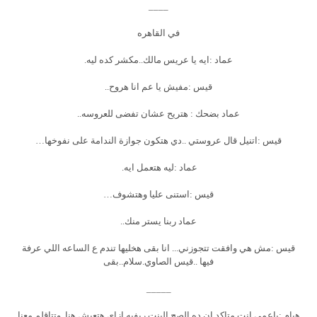
____
في القاهره
عماد :ايه يا عريس مالك..مكشر كده ليه.
قيس :مفيش يا عم انا هروح..
عماد بضحك : هتريح عشان تفضى للعروسه..
قيس :اتنيل قال عروستي ..دي هتكون جوازة الندامة على نفوخها…
عماد :ليه هتعمل ايه.
قيس :استنى عليا وهتشوف…
عماد ربنا يستر منك..
قيس :مش هي وافقت تتجوزني... انا بقى هخليها تندم ع الساعه اللي عرفة
فيها ..قيس الصاوي.سلام..بقى
_____
هيام :ياعمي انت متاكد ان ده الصح البنت ريفيه ازاي هتعيش هنا..وتتاقلم معنا