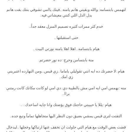
لتهمس بابتسامه: والله وبقيتي هانم يامنه ..فينك ياامي تشوفي بنتك بقت هانم
بدل الذل اللي كنتي معيشاني فيه..
خدم كثر ممرات كثيره تصميم المنزل معقد جداً..
حتى استقبلتها ..
هيام بابتسامه...اهلا اهلا يامنه نورتي البيت ..
منة بابتسامن وحرج :ده نور حضرتم.
هيام :لا حضرتك ده ايه انتي تقوليلي ياماما ..زي قيس...ومن النهارده اعتبريني
زي امك..
منه :بهمس امي ايه امي مش بالطيبة دي..دي امي لو كانت مكانك كانت رمتني
براا..
هيام :يللا يا حبيبتي حاجتك فوق بؤضتك وانا جايه اساعدك.. ..
التفتت لترى قيس يمشي بضيق دون النظر اليها متجاهلها تماماً وتبع جده..
قضت بعض الوقت مع هيام التي حاولت ان تخفف عنها ارتباكها وخجلها ..ليدخال