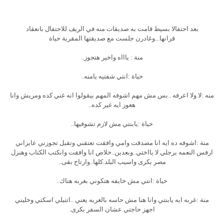
بعد احتفالا بسيط قامت به صديقات منه في الريف للاحتفال بانعقاد
قرانها...وغادرن جلست مع صديقتها المقربة حياة
منة : ياااه واخير هتجوز..
حياة :انتي شفتيه يامنه..
منه :لا ولا اعرفه ..بس مش مهم اشوفه المهم بيقولوا انه غني كده ومريش وانا
هعوز ايه غير كده..
حياة :يابنتي مش لازم تشوفيها..
منة :اشوفه ده ايه انا مصدقت وامي وافقت تعتقني وتقبل تجوزني عايزاني
ارفس النعمه برجلي لا يااختي..وبعدين..خلاص انا وافقت وانكتب الكتاب وهنزل
مصر بكرى واسيب البلد.كلها..وارتاح بقى..
حياة :انتي مش خايفه هتكوني بغربه هناك..
منة :غربه ايه يابنتي وانا هنا مش حاسه بالغربه يعني ..اتنيلي اسكتي وخليني
اجهز حاجتي عشان السفر بكرى.