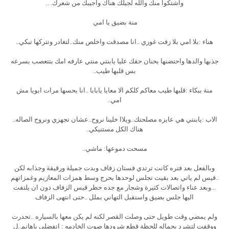
واشتكوا منك والله لجيلك هناك واجيبك من شعرك…
منة بضيق يا امي
هناء :بلا امي بلا زفت غوري ..انا مصدقت واخلص منك..لتغادر وتتركها تبكي..
جذبها والدها واحتضنها بحنان حقك عليا يابنتي منتي عارفه امك بتتعصب بسرعه
بس قلبها طيب..
منة ببكاء :قلبها طيب معاكم كلكم الا معايا يابابا ..انا بحسها مرات ابويا مش
امي..
الاب :يابنتي هي عايزه مصلحتك..ويلاا خلينا نروح..عشان تجهزي ونروح الصاله..
هناك الكل مستنيكي..
مسحت دموعها: ماشي..
وبالفعل بعد فتره كانت ترتدي فستان زفاف وبدت جميلة ورقيقة وجذابه لكن
..قيس لم ياتي بعد بقيت تجلس لوحدها بحرج وسط همزات المعازيم وغمزاتهم
...وبعد عناء واتصالات كثيرة وشجار مع جده حظر قيس الزفاف دون ان يلتفت
اليها جلس بضيق واستقبل التهاني بملل ..حتى انتهى الزفاف
ولم يمضي وقت طويل حتى وصلت القصر لكنه لم يكن معها بالسياره ..تحدرت
ووقفت لتشرد بجماله للحظة قطع شرودها صوت الخادمه : اتفضلي ياهانم..ل