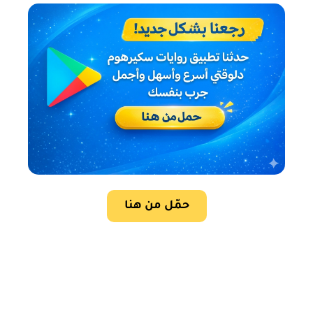
حمّل من هنا