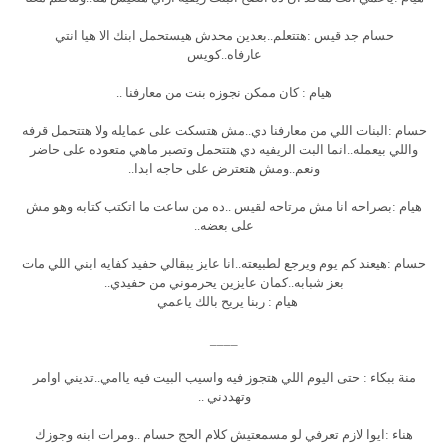
حسام جد قيس :هتتعلم..بعدين محدش هيستحمل ابنك الا هيا انتي
عارفاه..كويس
هيام : كان ممكن نجوزه بنت من معارفنا ..
حسام :البنات اللي من معارفنا دي..مش هتسكت على عمايله ولا هتتحمل قرفه
واللي بيعمله..انما البت الريفيه دي هتتحمل وتصبر ماهي متعوده على حاضر
ونعم..ومش هتعترض على حاجه ابدا..
هيام :بصراحه انا مش مرتاحه لقيس ..ده من ساعت ما اتكتب كتابه وهو مش
على بعضه..
حسام :هيعند كم يوم ويرجع لطبيعته..انا عايز يبقالي حفيد كفايه ابني اللي مات
بعز شبابه..كمان عايزين يحرموني من حفيدي..
هيام : ربنا يريح بالك ياعمي
____
منة ببكاء : حتى اليوم اللي هتجوز فيه واسيب البيت فيه ياامي..تديني اوامر
وتهددني ..
هناء :ايوا لازم تعرفي لو مسمعتيش كلام الحج حسام ..ومرات ابنه وجوزك