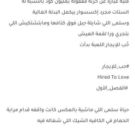
قلبه عبارة عن خزنة مقفولة بمليون كود بالنسبة له
الستات مجرد إكسسوار بيكمل البدلة الغالية
وسلمى اللي شايلة جبل فوق كتافها ومابتشتكيش اللي
بتجري ورا لقمة العيش
حُب للإيجار اللعبة بدأت
#حب_للإيجار
Hired To Love
#الفصل_الأول
حياة سلمى اللي ماشية بالعكس كانت واقفه قدام مراية
الحمام في الكافيه الشيك اللي شغاله فيه