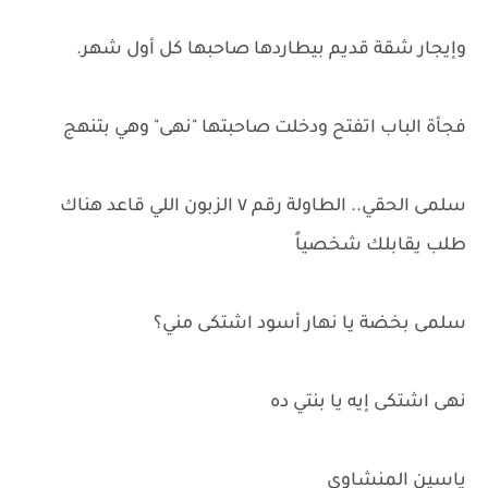
وإيجار شقة قديم بيطاردها صاحبها كل أول شهر.
فجأة الباب اتفتح ودخلت صاحبتها "نهى" وهي بتنهج
سلمى الحقي.. الطاولة رقم ٧ الزبون اللي قاعد هناك
طلب يقابلك شخصياً
سلمى بخضة يا نهار أسود اشتكى مني؟
نهى اشتكى إيه يا بنتي ده
ياسين المنشاوي