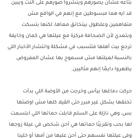
بتاعه عشان يصورهم وينشروا صورهم على النت ويبين
قد ايه هما مبسوطين مع إنهم في الواقع مش
متفاهمين وعلطول بيتخانق معاها، لكنها بتسكت
وبتعدي لأن الصحافة مركزة مع عيلتها هي كمان وخايفة
ترجع بيت أهلها فتتسبب في مشكلة وانتشار الأخبار اللي
بالنسبة لعيلتها مش مسموح بها عشان المفروض
يظهروا دايمًا إنهم مثاليين.
حركت دماغها بيأس وخرجت من الأوضة اللي بدأت
تخنقها بشكل غير مبرر حتى الڤيلا كلها مش اوضتها
بس، وهي نازلة على السلم قابلت حماتها اللي ابتسمت
لها بحب وتقريبًا حماتها هي أحن شخص في عيلة زوجها
وفي عيلتها نفسهم حتى أحن عليها من أمها أو خلينا