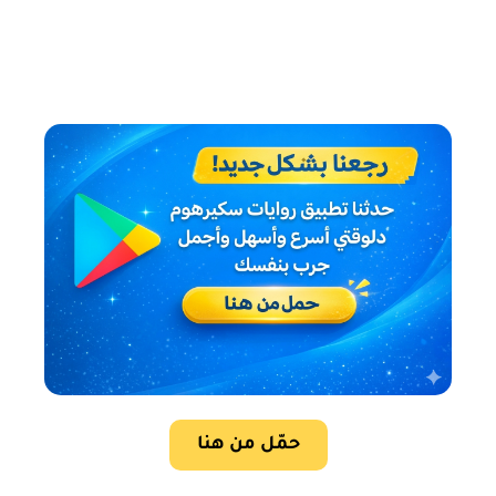
حمّل من هنا