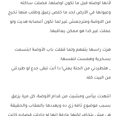
لأنها اوضته قبل ما تكون اوضتها، فضلت ساكته
وعيونها في الأرض لحد ما خلص زعيق وطلب منها تخرج
من الاوضة ومترجعش غير لما تكون أعصابه هديت ولو
عملت غير كدا هو ممكن يعاقبها.
هزت راسها بتفهم ولما قفلت باب الأوضة ابتسمت
بسخرية وهمست لنفسها:
_ هتطردني من الجنة يعني! دا أنت تبقى جدع لو طردتني
من البيت كله.
اتنهدت بيأس ومشيت من قدام الأوضة، كل مرة يزعق
بسبب موضوع تافه زي ده ويهددها بالعقاب والحقيقة
هي مش بتخاف لكنها عارفة إنها لو جادلت قصاده كانت