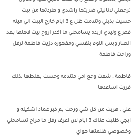
ترجعني لانانيتي ضربتها راشدي و طردتها من بيت
حسيت بذبني وتندمت ظل ع 3 ايام خارج البيت اني ميته
قهر ع وليدي اريده يسامحني ما اكدر اروح بيت لاهلها بعد
الصار وبس اللوم بنفسي ومقهوره دزيت فاطمة لرفل
وراحت فاطمة
فاطمة . شفت وجع امي متندمه وحست بغلطها لذلك
قررت اساعدها
علي . هربت من كل شي ورحت يم كبر عماد اشكيله و
ابجي ظليت هناك 3 ايام لان اعرف رفل ما مراح تسامحني
وخصوصي ظلمتها هواي