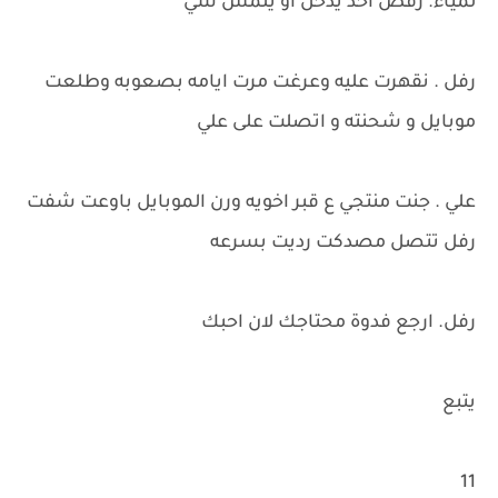
لمياء. رفض احد يدخل او يلمس شي
رفل . نقهرت عليه وعرغت مرت ايامه بصعوبه وطلعت
موبايل و شحنته و اتصلت على علي
علي . جنت منتجي ع قبر اخويه ورن الموبايل باوعت شفت
رفل تتصل مصدكت رديت بسرعه
رفل. ارجع فدوة محتاجك لان احبك
يتبع
11