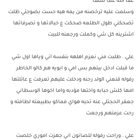
عفا الله عما سلف
وسلمت عليه ترخصنه من يمه هيه حست بضوجتي ظلت
تضحكني طول الطلعه ضحكت ع خبالاتها و تصرفاتها
اشترينه كل شي وكملت ورجعنه للبيت
علي . طلبت مني نعزم اهلهه بنفسه اني وياها اول شي
ما قبلت ادخل بيتهم بس امي و ابويه هم كالو الخاطر
رفوله قنعني الولد رحنه ودخلت عليهم تعرفت ع عائلتها
امها كلش حبابه واختها مؤدبه واما اخوها الوسطاني
جعفر الحجتلي عنه تحبه هواي فماكو بطبيعته لطافته و
رحت عزمتهم ورجعت
علي . وراحت رفوله للصانون اني جهزت اموري خلصت