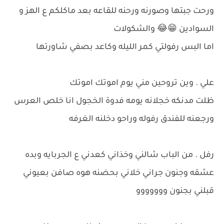
ورحت جبتها وصورنه ورحنه للقاعه بعد ماكلكم ع الهز و
السوادين 😁😂 والشكولات
اما البس رفولتي كمر الليله وكاعد بصفي شاورتها
علي . وين تروحين مني يوم اموتك اموتك
ظلت مدنكه خجلانه يومه فدوة الخجول انا خلص العرس
ورجعنه للفندق رفوله وراحو دخلنه الغرفه
رفل . من الباب شالني وخذاني كعدني ع الجربايه وبده
عشقه وجنون جراني خلاني بحضنه هوه صافن بعيوني
قبلني بجنون ووووووو