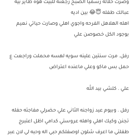
وصرت حلاله رسميا الصبح رجعنه للبيت هوه طاير بيه
عبالك طفله 😇😂 بين اديه
اهله الهلاهل الفرحه واجوي اهلي وصارت حياتي نعيم
بوجود الكل خصوصن علي
رفل. مرت سنتين علينه سويه لهسه محملت وراجعت ع
حمل بس ماكو وعلي ماعنده اعتراض
علي . كلشي بيد الله
رفل . وبيوم عيد زواجنه الثاني علي حضرلي مفاجئه حفله
تجنن وكيك اهلي واهله عروستي كدامي اظل اعتبرج
طفلتي ما اعرف شلون اوصفلكم حبي اله وحبه لي لان عبر