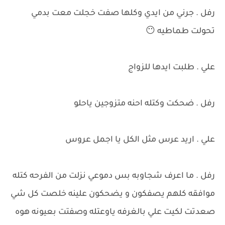
رفل . جرني من ايدي وكلها صفت خجلت معت بدمي
تحولت طماطيه 😶
علي . طلبت ايدها للزواج
رفل . ضحكت وكتله احنه متزوجين ياحلو
علي . اريد عرس مثل الكل يا اجمل عروس
رفل . ما اعرف شجاوبه بس دموعي نزلت من الفرحه كتله
موافقه كلهم يصفكون و يضحكون علينه خلصت كل شي
صعدتت لكيت علي بالغرفه ياوعتله وصفتت بعيونه هوه