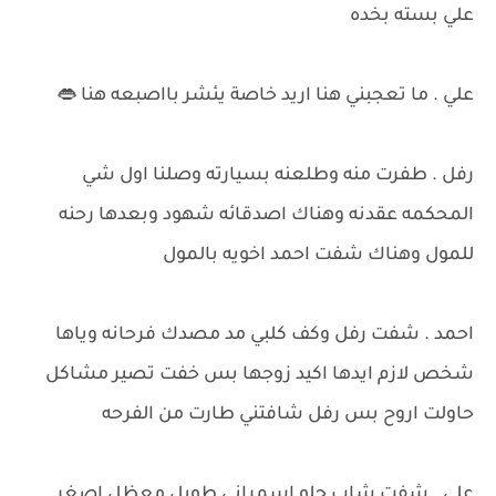
علي بسته بخده
علي . ما تعجبني هنا اريد خاصة يئشر بااصبعه هنا 👄
رفل . طفرت منه وطلعنه بسيارته وصلنا اول شي
المحكمه عقدنه وهناك اصدقائه شهود وبعدها رحنه
للمول وهناك شفت احمد اخويه بالمول
احمد . شفت رفل وكف كلبي مد مصدك فرحانه وياها
شخص لازم ايدها اكيد زوجها بس خفت تصير مشاكل
حاولت اروح بس رفل شافتني طارت من الفرحه
علي . شفت شاب حلو اسمراني طويل معظل اصغر