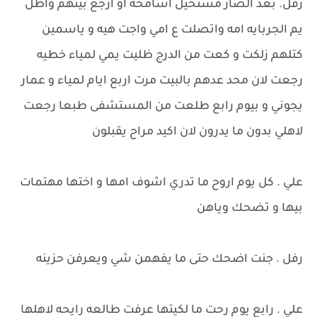
رفل. بعد الصار مستحيل اسامحه او ارجع بيتهم واظل
يم الجربايه امه واتصلت ع امي واجت هيه و ياسمين
كتلهم زلكت و كعت من الدرج ظليت يمي لمياء خطيه
رجعت لان محد عدهم بالبيت مرت اربع ايام لمياء و عمار
يجوني و بيوم رابع طلعت من المستشفى طبعا رجعت
لاهلي بدون ما يدرون لان اكيد مراح يقبلون
علي . كل يوم اروح ما تدري اشوف امها و اختها مهتمات
بيها و تضحك وياهن
رفل . جنت اضحك حتى ما يفهمن شي ويعرفن حزينه
علي . رابع يوم رحت ما لكيتها عرفت طالعه رايحه لاهلها