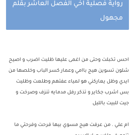
رواية فصلية اخي الفصل العاشر بقلم
مجهول
احس تخبلت وحتى من اغمى عليها ظليت اضرب و اصيح
شلون تسوين هيج باامي وعمار كسر الباب وخلصها من
ايدي وظل يعاركني هو لمياء عفتهم وطلعت وظليت
بس اشرب جكاير و تذكر رفل مدمايه تنزف وصرخت و
جيت للبيت بالليل
ام علي . من عرفت هيج مسوي بيها فرحت وفرحتي ما