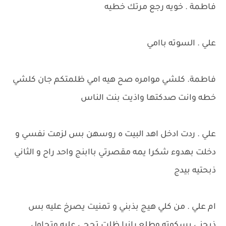
فاطمة . خويه رجع مرتك خطيه
علي . السوته باامي
فاطمة. كلشي موامره صح هيه امي ظلمتكم جان كلشي
خطه وانت صدكتها واذيت بنت الناس
علي . ردت ادخل اهد البيت ه روسهن بس لزمت نفسي و
دخلت بهدوء شكرا يمه مقصرتي باابنج واحد راح و الثاني
ذبحتيه بيدج
ام علي . من كلي هيج بذبني و تمنيت يصرخ عليه بس
ذبحني بسكوته وطلع رانيا ظلت تحجي عليه وتحاول