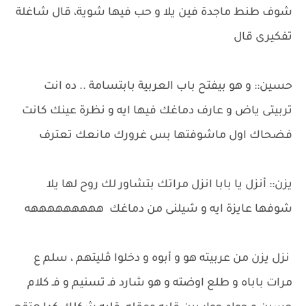
شوف طنط ماجدة فين يلا و حب فيها شوية، قال شاغلة
تفكيرى قال
حسين:: و هو بيفتح باب العربية بابتسامة .. ده انت
تربيتى ياض و عارف دماغك فيها ايه و نظرة عينك كانت
فضحاك اول ماشوفتها بس غرورك مانعك تعترف
يزن:: أنزل يا بابا انزل مراتك بتشاور لك روح لها يلا
شوفها عايزة ايه و شيلنى من دماغك هههههههههه
نزل يزن من عربيته هو و أبوه و دخلوا ڤليتهم ، سلم ع
مرات باباه و طلع اوضته و هو شارد فـ تسنيم و فـ كلام