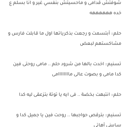
شوفتش قدامى و ماحسيتش بنفسي غير و انا بسلم ع
خده ههههههه
حلم:: أبتسمت و رجعت بذكرياتها اول ما قابلت فارس و
مشاكستهم لبعض
تسنيم:: اخدت بالها من شرود حلم .. مامى روحتى فين
كدا مامى و بصوت عالى ماااااااامى
حلم:: انتبهت بخضة .. فى ايه يا توتة بتزعقى ليه كدا
تسنيم:: بترقص حواجبها .. روحت فين يا جميل كدا و
سايبني أهاتى