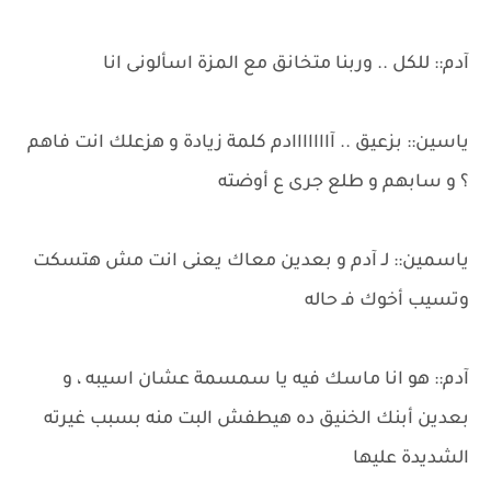
آدم:: للكل .. وربنا متخانق مع المزة اسألونى انا
ياسين:: بزعيق .. آااااااادم كلمة زيادة و هزعلك انت فاهم
؟ و سابهم و طلع جرى ع أوضته
ياسمين:: لـ آدم و بعدين معاك يعنى انت مش هتسكت
وتسيب أخوك فـ حاله
آدم:: هو انا ماسك فيه يا سمسمة عشان اسيبه ، و
بعدين أبنك الخنيق ده هيطفش البت منه بسبب غيرته
الشديدة عليها