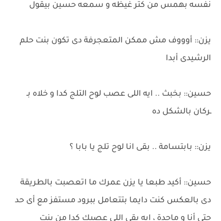
نفسه بهمس من كتر غيظه و سمعه حسين بيقول
يزن:: أوووف مش ممكن المتعجرفة دى تكون بنت حلم
الرشيدى أبدا
حسين:: بخبث .. ايه اللى عصب لوح التلج كدا و خلاه بـ
ـركان بالشكل ده
يزن:: بابتسامة .. بقى انا لوح تلج يا بابا ؟
حسين:: أكيد طبعا يا يزن عمرك ما اتعصبت بالطريقة
دى بالعكس كنت دايما بتتعامل ببرود مستفز مع أى حد
حتى أنا و ماجدة ، ايه بقى اللى عصبك كدا من بنت