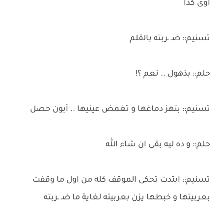
اوى كدا
تسنيم:: ضـ ـربته بالقلم
حلم:: بذهول .. نعم ؟!
تسنيم:: بتهز دماغها و تغمض عينيها .. أيون حصل
حلم:: و ده ليه بقى ان شاء الله
تسنيم:: ابتدت تحكى الموقف كله من اول ما وقفت
بعربيتها و خبطها يزن بعربيته لغاية ما ضـ ـربته