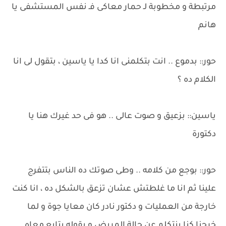
مرتبطة و مخطوبة لـ حمار معاكى فـ نفس المستشفى يا
هانم
حور:: بدموع .. انت بتكلمنى انا كدا يا ياسين ، بتقول لى انا
الكلام ده ؟
ياسين:: بزعيق و صوت عالى .. هو فى حد غيرك هنا يا
دكتورة
حور:: بوجع من كلامه .. وطى صوتك ده الناس بتتفرج
علينا ثم انا ما غلطتش عشان تزعق بالشكل ده ، انا كنت
خارجة من العمليات و دكتور نادر كان معايا جوة و لما
خرجنا كنا بنتكلم عن حالة المريض و بقوله يتابع معاه