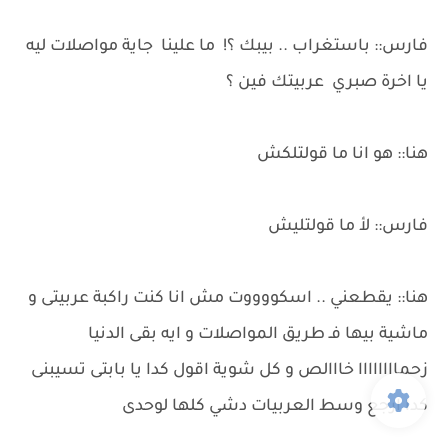
فارس:: باستغراب .. بيبك ؟! ما علينا جاية مواصلات ليه
يا اخرة صبري عربيتك فين ؟
هنا:: هو انا ما قولتلكش
فارس:: لأ ما قولتليش
هنا:: يقطعني .. اسكووووت مش انا كنت راكبة عربيتى و
ماشية بيها فـ طريق المواصلات و ايه بقى الدنيا
زحماااااااا خااالص و كل شوية اقول كدا يا بابتى تسيبنى
كدا ارجع وسط العربيات دشي كلها لوحدى