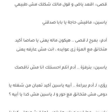
قصى:: اقعد ياض و قول مالك شكلك مش طبيعي
ياسين:: مافيش حاجة يا بابا صدقني
أدم:: بمرح لـ قصى .. هيكون ماله يعنى يا صاصا أكيد
متخانق مع المزة زى عوايده ، انت مش عارفه يعنى
ياسين:: بنرفزة .. آدم اتلم احسنلك انا مش ناقصك
رؤى:: لـ آدم ببراءة .. أبيه ياسين أكيد تعبان من شغله يا
دومى مش متخانق مع حور و لـ ياسين مش كدا يا أبيه ؟