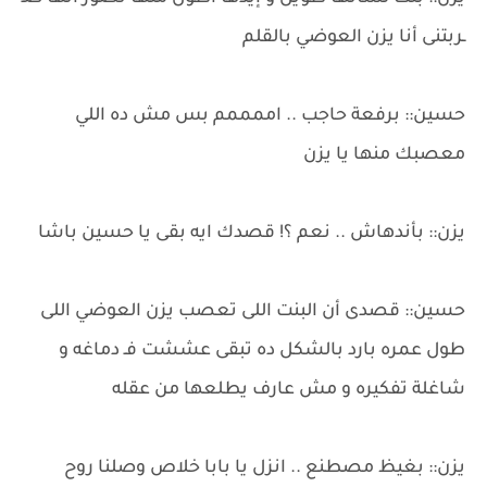
ـربتنى أنا يزن العوضي بالقلم
حسين:: برفعة حاجب .. اممممم بس مش ده اللي
معصبك منها يا يزن
يزن:: بأندهاش .. نعم ؟! قصدك ايه بقى يا حسين باشا
حسين:: قصدى أن البنت اللى تعصب يزن العوضي اللى
طول عمره بارد بالشكل ده تبقى عششت فـ دماغه و
شاغلة تفكيره و مش عارف يطلعها من عقله
يزن:: بغيظ مصطنع .. انزل يا بابا خلاص وصلنا روح