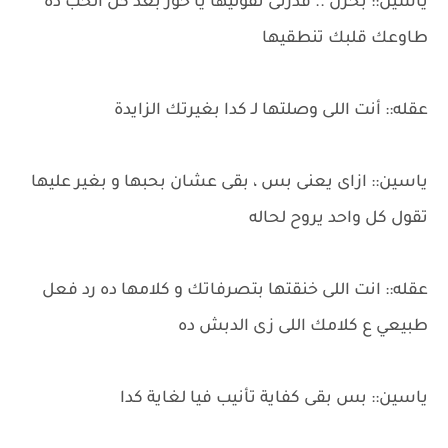
ياسين:: بحزن .. قدرتى تقوليها يا حور بعد كل الحب ده
طاوعك قلبك تنطقيها
عقله:: أنت اللى وصلتها لـ كدا بغيرتك الزايدة
ياسين:: ازاى يعنى بس ، بقى عشان بحبها و بغير عليها
تقول كل واحد يروح لحاله
عقله:: انت اللى خنقتها بتصرفاتك و كلامها ده رد فعل
طبيعي ع كلامك اللى زى الدبش ده
ياسين:: بس بقى كفاية تأنيب فيا لغاية كدا