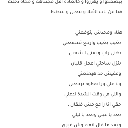
بيضحكوا و يهزروا و كالعادة أمل مجنناهم و فجأة دخلت
هنا من باب الڤيلا و بتغنى و تتنطط
هنا:: ومحدش يتوقعني
بغيب بغيب وارجع تسمعني
بغني راب وبغني الشعبي
بنزل ساحتي اعمل قلبان
ومفيش حد هيمنعني
ولا علي ورا خطوه يرجعني
واللي في وقت الشدة لدعني
حقي انا راجع مش قلقان .
بعد يا عيني وبعد يا ليلي
وبعد ما قال انه ملوش غيري