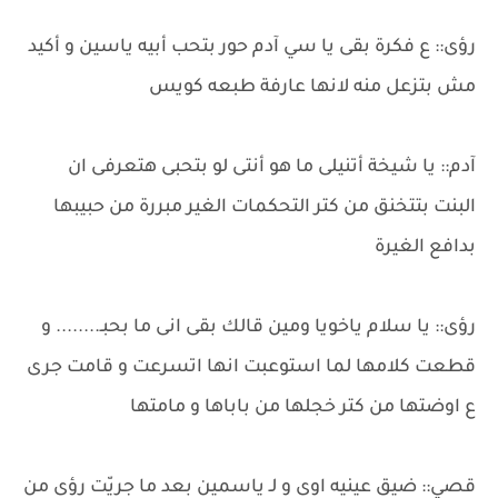
رؤى:: ع فكرة بقى يا سي آدم حور بتحب أبيه ياسين و أكيد
مش بتزعل منه لانها عارفة طبعه كويس
آدم:: يا شيخة أتنيلى ما هو أنتى لو بتحبى هتعرفى ان
البنت بتتخنق من كتر التحكمات الغير مبررة من حبيبها
بدافع الغيرة
رؤى:: يا سلام ياخويا ومين قالك بقى انى ما بحبـ........ و
قطعت كلامها لما استوعبت انها اتسرعت و قامت جرى
ع اوضتها من كتر خجلها من باباها و مامتها
قصي:: ضيق عينيه اوى و لـ ياسمين بعد ما جريّت رؤى من