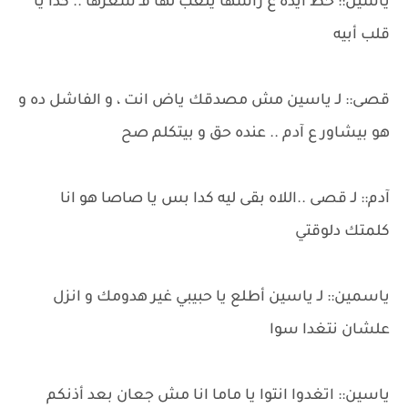
ياسين:: حط ايده ع راسها يلعب لها فـ شعرها .. كدا يا
قلب أبيه
قصى:: لـ ياسين مش مصدقك ياض انت ، و الفاشل ده و
هو بيشاور ع آدم .. عنده حق و بيتكلم صح
آدم:: لـ قصى ..اللاه بقى ليه كدا بس يا صاصا هو انا
كلمتك دلوقتي
ياسمين:: لـ ياسين أطلع يا حبيبي غير هدومك و انزل
علشان نتغدا سوا
ياسين:: اتغدوا انتوا يا ماما انا مش جعان بعد أذنكم