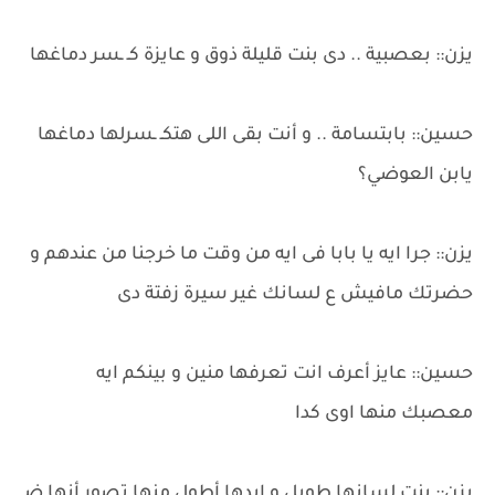
يزن:: بعصبية .. دى بنت قليلة ذوق و عايزة كـ ـسر دماغها
حسين:: بابتسامة .. و أنت بقى اللى هتكـ ـسرلها دماغها
يابن العوضي؟
يزن:: جرا ايه يا بابا فى ايه من وقت ما خرجنا من عندهم و
حضرتك مافيش ع لسانك غير سيرة زفتة دى
حسين:: عايز أعرف انت تعرفها منين و بينكم ايه
معصبك منها اوى كدا
يزن:: بنت لسانها طويل و إيدها أطول منها تصور أنها ضـ