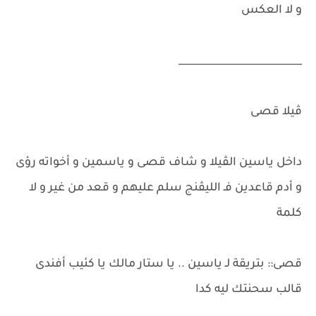
و لا العكس
_________________________
ڤيلا قصى
داخل ياسين الڤيلا و شاف قصى و ياسمين و أخواته رؤى
و أدم قاعدين فـ الليڤنج سلم عليهم و قعد من غير و لا
كلمة
قصى:: بتريقة لـ ياسين .. يا ستار مالك يا كئيب أفندى
قالب سحنتك ليه كدا