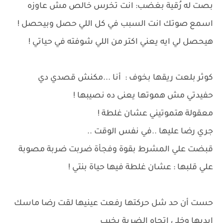
بصت له رُقية بغضب: انت تخرس خالص مش عاوزه
اسمع صوتك انت السبب في كل اللي حصل وبيحصل !
هيحصل لي ايه يعني اكتر من اللي شوفته في حياتي !
كوثر بلعت ريقها بخوف : أنا ...مكنش قصدي دي
حفيدتي مش هموتها يعنى ده نصيبها !
معقولة هتموتيني عشان غلطة !
جري رضا عليها ..في نفس الوقت ..
قبضت علي المشرط بقوة وفجأة ضربت ضربة مصوبة
علي قلبها : عشان غلطة فيها حياة بنتي !
حست أن حد شل حركتها رفعت عينيها لقت رضا ماسك
ايديها وخلي اتجاه الضربة يخيب