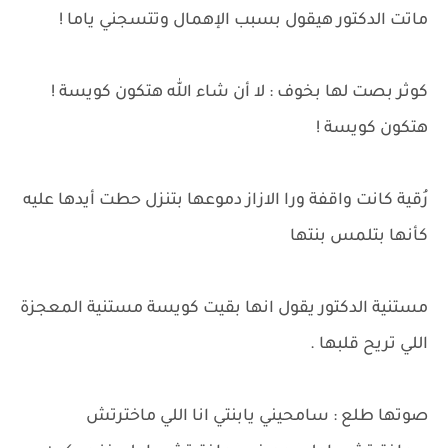
ماتت الدكتور هيقول بسبب الإهمال وتتسجني ياما !
كوثر بصت لها بخوف : لا أن شاء الله هتكون كويسة !
هتكون كويسة !
رُقية كانت واقفة ورا الازاز دموعها بتنزل حطت أيدها عليه
كأنها بتلمس بنتها
مستنية الدكتور يقول انها بقيت كويسة مستنية المعجزة
اللي تريح قلبها .
صوتها طلع : سامحيني يابنتي انا اللي ماخترتش