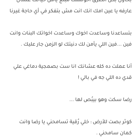
بحاول بكل الطرق احوشلك مبلغ يأمن حياتك عشان
عارفه يا عين امك انك انت مش بتفكر في أي حاجة غيرنا
بتساعدنا وساعدت اخوك وساعدت اخواتك البنات وانت
فين ...فين اللي يأمن لك دنيتك لو الزمن جار عليك .
أنا عملت ده كله عشانك انا ست بصمجية دماغي علي
قدي ده اللي جه في بالي !
رضا سكت وهو بيبُص لها ...
كوثر بصت للأرض : خلي رُقية تسامحني يا رضا وانت
كمان سامحني .