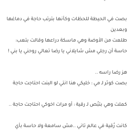
بصت في الحيطة للحظات وكأنها بترتب حاجة في دماغها
وبعدين
طلعت من الأوضة وهي ماسكة دراعها وقالت بتعب:
حاسة أن رجلي مش شايلاني يا رضا تعالي روحني يا بني !
هز رضا راسه ..
بصت كوثر لـ مي : خليكي هنا انتي لو البنت احتاجت حاجة
كملت وهي بتبُص لـ رقية : أو مرات اخوكي احتاجت حاجة ..
كانت رُقية في عالم تاني ..مش سامعة ولا حاسة بأي