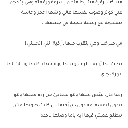
مسكت رُقية مشرط منهم بسرعة ورفعته وهي بتهجم
علي كوثر وصوت نفسها عالي وشها احمر وحاسة
بسخونة مع رعشة خفيفة في جسمها .
مي صرخت وهي بتقرب منها : رُقية انتي اتجننتي !
بصت لها رُقية نظرة خرستها ووقفتها مكانها وقالت لها
:دورك جاي !
رضا كان بيبُص عليها وهو متفاجئ من ردة فعلها وهو
بيقول لنفسه: معقول دي رُقية اللي كانت صوتها مش
بيطلع عملتي فيها ايه ياما وصلها لـ كده !