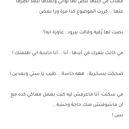
قعدت مي جنبها تبُص لها ثواني وبعدها تبعد نظرها
عنها ...كررت الموضوع كذا مرة ورا بعض
بصت لها رُقية وقالت ببرود : عاوزة ايه؟
مي كانت بتفرك في أيدها : أنا ...أنا حاسة اني ظلمتك !
ضحكت بسخرية : ههه حاسة ...طيب يا ستي وبعدين !
مي سكتت: أنا ماعرفش ليه كنت بعمل معاكي كده مع
ان ماشوفتش منك حاجة وحشة ..
بس !