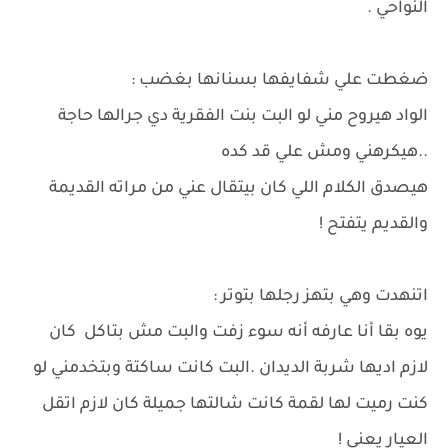
النواحي .
ضغطت علي شفايفها بسنانها بغضب :
الواد هيروح مني لو البت بنت الفقرية دي جرالها حاجة
..هيكرهني ومش علي قد كده
هيصدق الكلام اللي كان بيتقال عني من مراته القديمة
والقديم يتفتح !
اتنهدت وهي بتهز رجلها بتوتر :
يوه بقا أنا عارفه أنه سوء زفت والبت مش بتاكل كان
لازم اديها شربة الديدان .البت كانت ساكتة وبتخدمني لو
كنت رميت لها لقمة كانت شالتها جميلة كان لازم اتقل
العيار يعني !