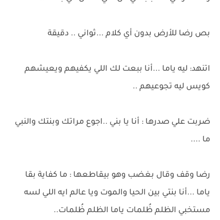
بص رضا للأرض بدون أي كلام ...ثواني .. دقيقة
اتنهد: ليه ياما ...أنا ببعت لك اللي يكفيهم ويعيشهم
كويس ليه تجوعيهم ..
ضربت علي صدرها : أنا يا بني ..اجوع مراتك وبنتك والنبي
ما ....
رضا وقف وقال بغضب وهو بيقاطعها : ما كفاية بقا
ياما ...أنا بنتي بين الحيا والموت ويا عالم ايه اللي لسه
مستخبي الظلم ظُلمات ياما الظلم ظُلمات..