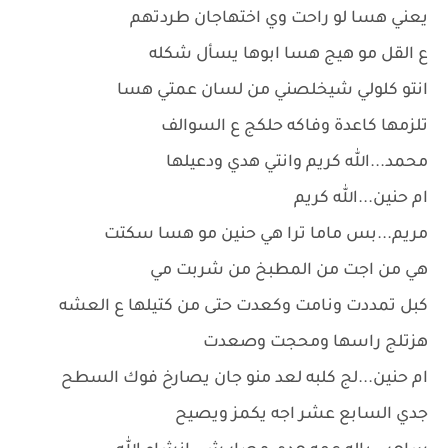
يعني هسا لو راحت وي اختهاجان طردتهم
ع القل مو هيج هسا ابوها يسأل شكله
انتو كلولي شيخلصني من لسان عمتي هسا
تلزمها كاعدة وفاكه حلكج ع السوالف
محمد...الله كريم وانتي هدي ودعيلها
ام حنين...الله كريم
مريم...بس ماما ترا هي حنين مو هسا سكتت
هي من اجت من المطبخ من شربت مي
كبل تمددت ونامت وكعدت حتى من كتيلها ع العشه
هزتلج راسها ومحجت وصعدت
ام حنين...لج كلبه لعد منو جان يصارخ فوك السطح
جدي السابع عشر اجه يكمز ويصيح