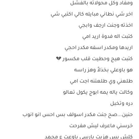
ومفاد وكل محولاته بالفشل
اخر شي نطاني مبايله كالي اكتبي شي
اخذته وجنت ارجف وابجي
كتبت اله فدوة اريد امي
اريدها ومكدر اسفه مكدر احجي
كتبت هيج وحطيت قلب مكسور 💔
هو باوعلي بخذلاً وهز راسه
طلعني وي طلعتنه اجت امي
وكالت ياله يمه ابوج يكول تعالو
دره وتخبل
حنين...صح جنت مكدر اسولف بس احس انو انوب
خرسني ماعرف ليش مفرحت
كلش بس هزيت بارسي باوعت ع محمد