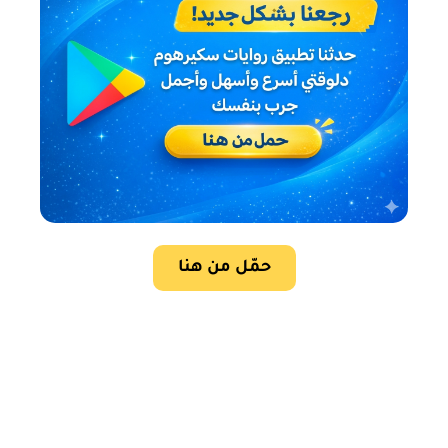
حمّل من هنا