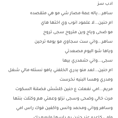
ادب سز
ساهر...ياله عمة مصار شي مو هي متقصده
ام حنين...لا علمود انوب وي اختها هاي
مو ضحى وياج وين متروح سجى تروح
ساهر...واني ست سجاوي مو يومه ترحين
وياها شو اليوم مصعدتي
سجى...واني حتىمدري بيها
ام حنين...لعد منو يدري الخلفني ياهو نسئله مالي شغل
ومدري وهسا البنيه نخرست
مريم...امي نفعلت ع حنين كلشش فضلنة السكوت
مرت خالي وضحى وسجى نزلو وعمتي هم وكتلت بنتها
وساهر وواني ومحمد وانس واكفين فوك راس امي
وامي كاعده عند حنين يم راسها وابويه دك