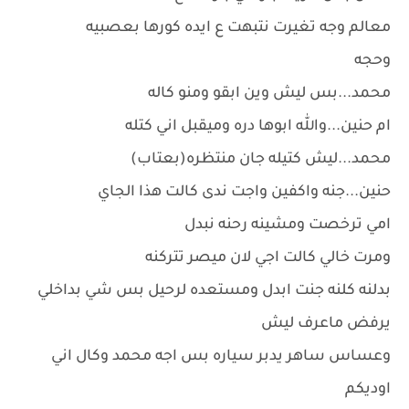
معالم وجه تغيرت نتبهت ع ايده كورها بعصبيه
وحجه
محمد...بس ليش وين ابقو ومنو كاله
ام حنين...والله ابوها دره وميقبل اني كتله
محمد...ليش كتيله جان منتظره(بعتاب)
حنين...جنه واكفين واجت ندى كالت هذا الجاي
امي ترخصت ومشينه رحنه نبدل
ومرت خالي كالت اجي لان ميصر تتركنه
بدلنه كلنه جنت ابدل ومستعده لرحيل بس شي بداخلي
يرفض ماعرف ليش
وعساس ساهر يدبر سياره بس اجه محمد وكال اني
اوديكم