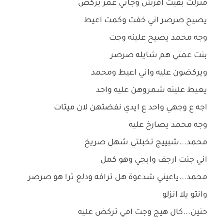
منزلت بقيت افرش وجاني عمر يركض
يصيح صرصر اني خفت وكمت اعيط
وجه محمد يصيح علينه وجت
بنت عمتي هم شايله صرصر
ويركضون عليه واني اعيط ومحمد
يعيط علينه شمروهن عليه واحد
اجه ع وجهي واحد ع ايدي نفضتهن لان ميتات
وجه محمد يصارخ عليه
محمد...شبييج تخبلتي شهل صريخ
اني جنت ارجف وابجي وهو كمل
محمد...ياعيني شدعوة هل ترافه ودلع ترا هو صرصر
وانتو يلا انزلو
حنين...كال هيج وجت امي تركض عليه