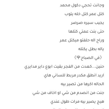
وجانت تحجي دكول محمد
كتل عمر كتل خله يتوب
يجيب سيره صرصر
حتى بنت عمتي كتلها
وراح اله حلفتو ميكتل عمر
ياله بطل يكتله
《في الصباح🌹》
حنين...كعدت من الفجر بقيت ابوع داير مدايري
اريد انطق مكدر مربط للساني هاي
الحاله اكرها من تصير بيه
جنت من انصدم من شي او اخاف من شي
هيج يصير بيه مرات طول عندي