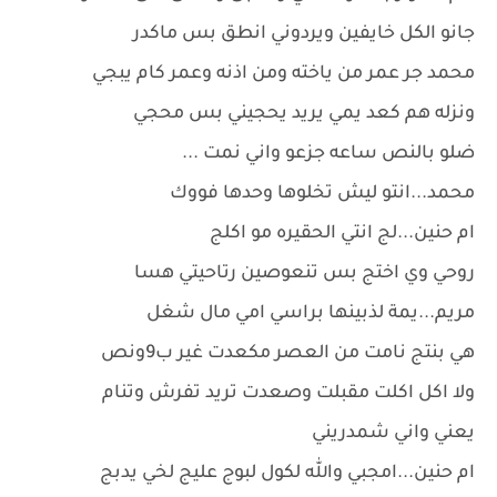
جانو الكل خايفين ويردوني انطق بس ماكدر
محمد جر عمر من ياخته ومن اذنه وعمر كام يبجي
ونزله هم كعد يمي يريد يحجيني بس محجي
ضلو بالنص ساعه جزعو واني نمت ...
محمد...انتو ليش تخلوها وحدها فووك
ام حنين...لج انتي الحقيره مو اكلج
روحي وي اختج بس تنعوصين رتاحيتي هسا
مريم...يمة لذبينها براسي امي مال شغل
هي بنتج نامت من العصر مكعدت غير ب9ونص
ولا اكل اكلت مقبلت وصعدت تريد تفرش وتنام
يعني واني شمدريني
ام حنين...امجبي والله لكول لبوج عليج لخي يدبج