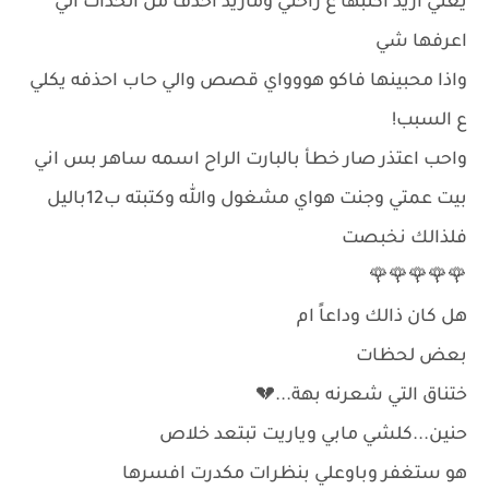
يعني اريد اكتبها ع راحتي وماريد احذف من الحداث الي
اعرفها شي
واذا محبينها فاكو هووواي قصص والي حاب احذفه يكلي
ع السبب!
واحب اعتذر صار خطأ بالبارت الراح اسمه ساهر بس اني
بيت عمتي وجنت هواي مشغول والله وكتبته ب12باليل
فلذالك نخبصت
🌹🌹🌹🌹🌹
هل كان ذالك وداعاً ام
بعض لحظات
ختناق التي شعرنه بهة...💔
حنين...كلشي مابي وياريت تبتعد خلاص
هو ستغفر وباوعلي بنظرات مكدرت افسرها