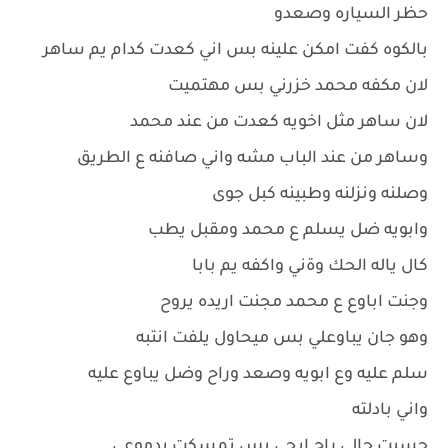
حظر السياره وصعدو
بالكوه كفت امكن علينه بس اني كعدت كدام يم ساهر
لان مكفه محمد خزرني بس مهتميت
لان ساهر مثل اخويه كعدت من عند محمد
وساهر من عند الباب مشه واني صافنه ع الطريق
وصلنه ونزلنه وطبينه كبل جوى
وابويه ضل يسلم ع محمد ومقبل يطب
كال ياله الحك وةني واكفه يم بابا
وجنت اباوع ع محمد مجنت اريده يروح
وهو جان يباوعلي بس ميحاول يلفت انتبه
سلم عليه وع ابويه وصعد وراح وضل يباوع عليه
واني بادلته
حسيت حالي راح ابجي بس تمسكت بدموعي