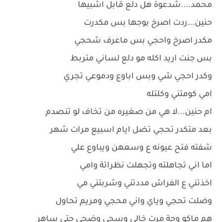
محمد....شدعوة هل دلع قابل اشبيها
حنين...ردت اصرخ بوجها بس مكدرت
مكدر اصرخ واحجي بس ماعرف شحجي
بس جنت اريد اكله مو دلع لساني متربط
وكدر احجي شي وبس اباوع ودموعي تجري
امي كومتني وكلتله
ام حنين...لا هي من صغيره من تخاف لو تنصدم
بعد متكدر تحجي تضل ايام اسبيع مرات شهر
شفته فتح عيونه ع وسعهن ويباوع علي
اما اني تجاهلته وتجهلت نظراتة وامي
اخذتني ع الفراش مددتني وشربتني مي
وضلت تحجي وياي واني محجي ومريم تحاول
هم ماكو وجة مرت خالي وسجى وضحى حتى ساهر