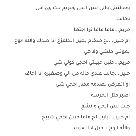
وحظنتني واني بس ابجي ومريم جت وي امي
وكالت
مريم...ماما ماما ترا اجتها
ام حنين...لج صخام بعين الخلفزج اذا صدك والله ابوج
يموتني كلشي ولا هي
مريم...حنين حبيبتي احجي كولي شي
حنين...جانت عندي حاله من اني وصغيره اذا اخاف
او اتعرض لصدمه مكدر احجي شي
اصير مثل الخرسه
جنت بس ابجي وانشغ
ام حنين...يارب لج ماما حنين احجي شبيج
والله ابوج يتخبل اذا يعرف