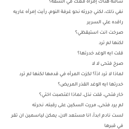
سألته هناك إمرأه معك في الشقه؟
نفي ذلك، لكني جررته نحو غرفة النوم، رأيت إمرأه عاريه
راقده علي السرير
صرخت انت استيقظي؟
لكنها لم ترد
قلت ايه الوغد خدرتها؟
صرخ فتحى لا لا
لماذا لا ترد اذآ؟ لكزت المرأه في قدمها لكنها لم ترد
خدرتها ايه الوغد القذر المريض؟
خار فتحي، قلت نذل، لماذا اغتصبت اختي؟
لم يرد فتحى، مررت السكين على رقبته، نحرته
لست نادم ابدآ، انا مستعد الان، يمكن لياسمين ان تقر
في قبرها