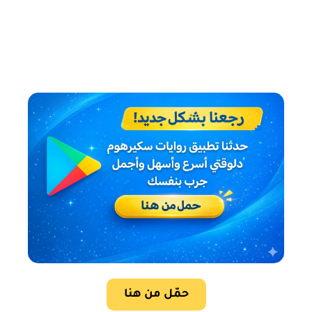
حمّل من هنا