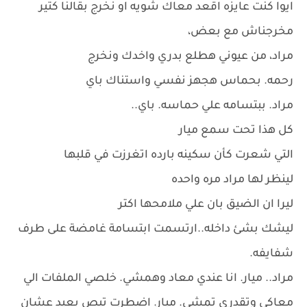
ايوا كنت عايزه اقعد معاك شويه او نخرج بقالنا كتير
مخرجناش مع بعض،
مراد، من عيوني هطلع بدري واخدك ونخرج
رحمه. بحماس هجهز نفسي واستناك باي
مراد. ببتسامه علي حماسه. باي..
كل هذا تحت سمع ميار
التي شعرت كأن سكينه بارده اتغرزت في قلبها
لينظر لها مراد مره واحده
ليرا ان الضيق بان علي ملامحها اكتر
ليشك بشئ داخله..ارتسمت ابتسامة غامضة على طرف
شفايفه.
مراد.. ميار. انا عندي معاد وهمشي. خلصي الملفات الي
معاكي وتقدري تمشي. ميار. اضطرت تبص بعيد عشان