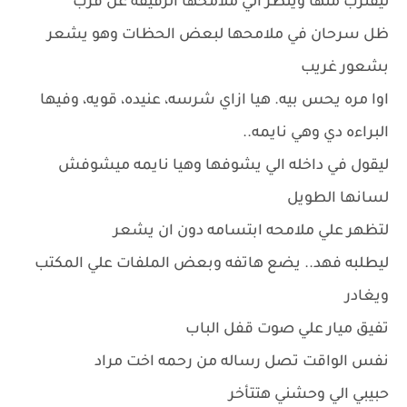
ليقترب منها وينظر الي ملامحها الرقيقه عن قرب
ظل سرحان في ملامحها لبعض الحظات وهو يشعر
بشعور غريب
اوا مره يحس بيه. هيا ازاي شرسه، عنيده، قويه، وفيها
البراءه دي وهي نايمه..
ليقول في داخله الي يشوفها وهيا نايمه ميشوفش
لسانها الطويل
لتظهر علي ملامحه ابتسامه دون ان يشعر
ليطلبه فهد.. يضع هاتفه وبعض الملفات علي المكتب
ويغادر
تفيق ميار علي صوت قفل الباب
نفس الواقت تصل رساله من رحمه اخت مراد
حبيبي الي وحشني هتتأخر