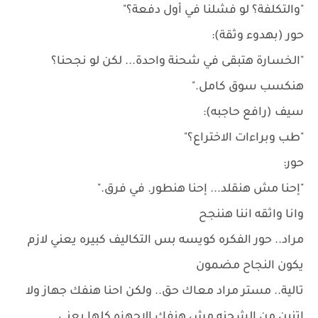
"والتكلفة؟ لو فشلنا في أول دفعة؟"
حور (بهدوء وثقة):
"الخسارة هتبقى في شحنة واحدة... لكن لو نجحنا؟
هنكسب سوق كامل."
سيف (رافع حاجبه):
"طب وبراءات الاختراع؟"
حور:
"إحنا مش هنقلد... إحنا هنطور. في فرق."
وانا واثقه اننا هننجح
مراد.. حور الفكره كويسه بس التكاليف كبيره يعني لازم
يكون النجاح مضمون
تالية.. مستر مراد معاك حق.. ولكن احنا هنفك جهاز ولا
اتنين من الشحنه مش هنفك الاجهزه كلها يعني