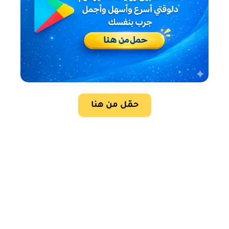
حمّل من هنا