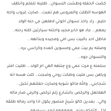
كضت الحفله وطشت النسوان.. ظلينه نلملم وانظف
الهوسه الظلت والعروس هم تعبت.. صارت غروب واجه
حليم.. راد ياخذ نسوان اخوتي لاهلهن چي حنه الولد
يمهم... عاد هو خابر مجيد واجتنه سيارتين كلنه رحنه..
ماظل احد بالبيت بس امي ومجيده وبناتهه...
وصلنه يم بيت عمي ومسوين كعده وكراسي بره..
والنسوان جوه..
سلمنه ع مرت عمي وع چنتهه الهي ام الولد... ظليت افتر
وياهن بس مليت وطكت روحي وضجت.. كلت هسه انه
شجابني.. والله ماكو شويه وصارت حفلتهم تخبل..
الهلالهل والركص بالشارع زلم تركص والرمي صار ماله
والي.. بعدين كالو شيخ منصور يكول اذا واحد رماله طلقه
اخلي التفكه بعزه.. هههههه ابوي يسويهه...