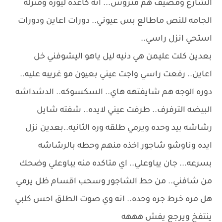
الشارع ومصيف هم متروس... انه كاعده ليوره ومنزله
الجامه للنص ماطالع بس عيوني.. دورات اعاين ودورات
استحي انزل راسي..
بعدين كلت عليمن هي دنيه ليل ياهو اليشوفني خل
اعاين.. رفعت راسي واجت عيني بعيون مو غريبه عليه..
دوره الوجه هم شايفتهه هاي.. السكسوكه.. الدشداشه
البيضه الترفرف.. طرفت عيني لايده.. شفته شايل
رشاشه بيد وحده ويرمي طلقه وره الثانيه..بعدين نزل
ايده وناوشو شاجور اخذه منهم وحطه بالرشاشه
بسرعه... جان يباوعلي.. اي متاكده منه يباوعلي وضحك
من شافني.. من حط الشاجور وسحب اقسام ظل يرمي
هل مره خرط جره وحده.. انه وي صوت الطلق احس كلبي
ينتفخ ويرجع يفش هههه