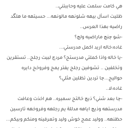
هي كامت سلمت عليه وحاببتني..
ظليت اسأل بيهه شلونهه مالونهه... حسيتهه ما هلگد
راضيه بهذا العرس..
-شو چنچ ماراضيه ولچ؟
غاده:خاله اريد اكمل مدرستي...
-يا خاله واذا كملتي مدرستج؟ مردچ لبيت رجلج.. تستقرين
وتخلفين .. تشوفين رجلج يفتر يمج وفروخج دايره
حواليج...چا تردين تظلين مثلي؟
غاده:لا..
-چا بعد شني؟ ذيچ خالتج سميره.. هم اخذت وعافت
مدرستهه وذيچ اياهه مدللة يم رجلهه وفروخهه تارسين
حظنهه.. ووليد عمج خوش وليد وتعرفينه ومنكم وبيكم...