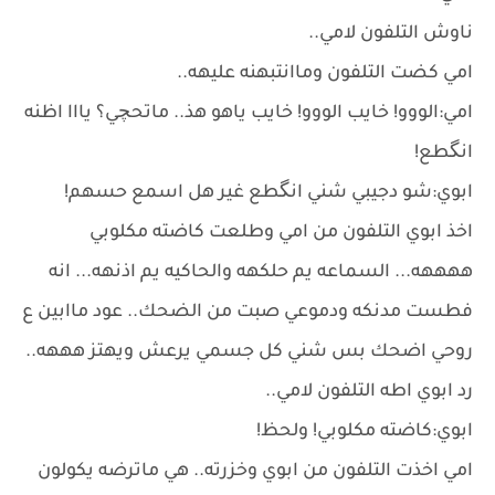
ناوش التلفون لامي..
امي كضت التلفون وماانتبهنه عليهه..
امي:الووو! خايب الووو! خايب ياهو هذ.. ماتحچي؟ يااا اظنه
انگطع!
ابوي:شو دجيبي شني انگطع غير هل اسمع حسهم!
اخذ ابوي التلفون من امي وطلعت كاضته مكلوبي
ههههه... السماعه يم حلكهه والحاكيه يم اذنهه... انه
فطست مدنكه ودموعي صبت من الضحك.. عود ماابين ع
روحي اضحك بس شني كل جسمي يرعش ويهتز هههه..
رد ابوي اطه التلفون لامي..
ابوي:كاضته مكلوبي! ولحظ!
امي اخذت التلفون من ابوي وخزرته.. هي ماترضه يكولون