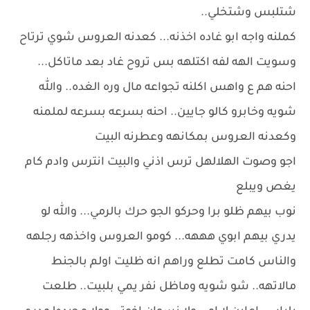
شتلبس وشتخلي..
كملنه واجه ابو غاده اخذنه... كعدنه العروس شوي ترتاح
وسويت الهه لفه اكتلهه بس تروح غاد بعد ماتاكل...
احنه هم ع واهس اكلنه تجواعه مال وره الغده.. والله
شويه وخابرو كالو جايين.. احنه بسرعه بسرعه لملمنه
وكعدنه العروس بمكانهه وعطرنه البيت
اجو وصوت الهلالهل ترس اذني والبيت انترس وادم كام
يغص ويبلع
نوب بيهم ظلو برا وحركو الجو حرك بالرمي... والله لو
يدري بيهم ابوي هههه... كومو العروس واخذهه رجلهه
والناس كامت تطلع وراهم انه ظليت اولم بالجنط
مالاتهه.. شو شويه وماظل نفر يمي بلبيت.. طلعت