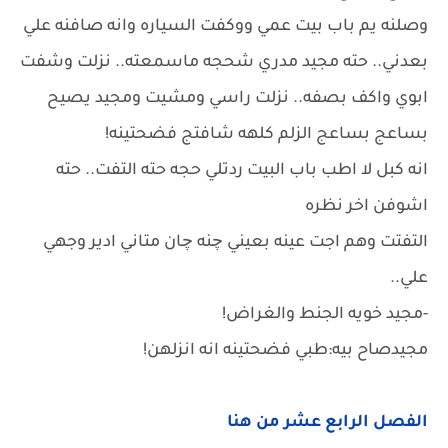
وصلنه يم باب بيت عمي ووكفت السياره وانه صافنه علي
بعدني.. حته مجيد مدري شحجه ماسمعته.. نزلت وشفت
ابوي واكف بصفه.. نزلت راسي ومشيت ومجيد يصيح
بساعج بساعج الزلم كلهه شافتج فضحتينه!
انه كبل لا اطب باب البيت ردتلي حجه حته التفت.. حته
اشوفن اخر نظره
التفتت وهم اجت عينه بعيني چنه چان متاني ادير وجهي
علي..
-مجيد خويه الجنط والغراض!
مجيدصاح بيه:طبي فضحتينه انه انزلهن!
الفصل الرابع عشر من هنا