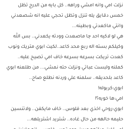
نزلت امي وانه امشي وراهه.. كل بايه من الدرج تظل
خمس دقايق يله تنزل وتظل تحجي عليه انه شصعدني
وانتي ماكعدتي وبطينه...
هي لو لاكيه احد چا ماصعدت وودته يكعدني.. بس الله
وكيلكم بسته اله ربع محد كاعد..لكيت ابوي متريك ونوب
كعدت تريكت بسرعه بسرعه خاف امي تصيح عليه..
كملنه ولبست عباتي ونزلت حته نمشي... من طلعنه ابوي
كاعد بلحديقه.. سلمنه علي وردنه نطلع صاح..
ابوي:كربوله!
امي:ها خويه؟!
ابوي:روحي اخذي بعد فلوس.. خاف مايكفن.. ولاتنسين
حليمه حالهه من حال غاده.. شتريد اشتريلهه...