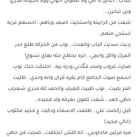
بلباب.. اعاين لا امي ولا نسوان اخوتي وولا مجيده! مدري
وين تبخرن...
شفت من كرايبنه واستحيت اصعد وياهم.. احسهم غربه
استحي منهم..
رديت سديت الباب وكعدت.. نوب من الحركه طلع جدر
المرك واكل وابچي.. خره بحظج حته بهاي نسوج!
صارت غروب ومحد فگدني ودره بيه.. اختنكت خنك نوب
اسمع صوت الجامع كام يقره قران وانه وحدي.. ظليت
افتر بلبيت.. نوب طبيت للغرف والحمد لله مدري شعجب
حظي كعد.. شفت تلفون بغرفه ولد مجيده..
كبل ركضت علي.. طلعت الاسماء ودكيت ع مجيد مكتوب
(خالي مجيد)
مره مرتين ماجاوبني.. انه كلش اعتكفت.. ضجت من حظي