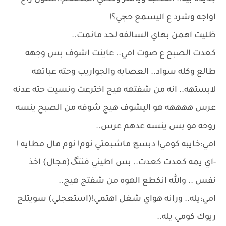
اواجه وشرد ع اليسمع حچي؟!
ظليت اهمن بهاي السالفه لحد مانمت..
كعدت الصبح ع صوت امي.. عاينت اشوف بس وجهه
طالع وكله سواد.. العصابه والجواريب وحته عباتهه
لابستهه.. انه من شفتهه هيج اخترعت ونسيت حته عدنه
عرس ههههه هو اليشوف هيج شوفه من الصبح ينسه
روحه مو بس ينسه عدهم عرس..
امي:خايبه كومي! دبسچ ماشبعتي نوم! نوم مال مطايه !
-اي يمه كعدت كعدت.. بس اطيني فنتگ(مجال) اخذ
نفس .. والله انكطع الهوه من شفتج هيج..
امي:يله.. ورانه هواي شغل اهتمي!(استعجلي) سويتلج
ريوك كومي يله..