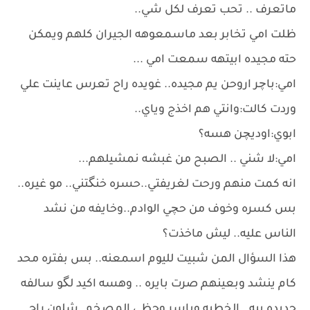
ماتعرف .. تحب تعرف لكل شي..
ظلت امي تخابر بعد ماسمعوهه الجيران كلهم ويمكن
حته مجيده ابيتهه سمعت امي ...
امي:باچر اروحن يم مجيده.. غويده راح تعرس عاينت علي
وردت كالت:وانتي هم اخذج وياي..
ابوي:اوديچن هسه؟
امي:لا شني .. الصبح من غبشه نمشيلهم...
انه كمت منهم ورحت لغريفتي..حسره خنگتني.. مو غيره..
بس كسره وخوف من حچي الوادم..وخايفه من نشد
الناس عليه.. ليش ماخذت؟
هذا السؤال المن شبيت لليوم اسمعنه.. بس بفتره محد
كام ينشد وبعينهم صرت بايره .. وهسه اكيد لگو سالفه
جديده بيه.. الخطبه وياسر وحظي المصخم..شلون راح