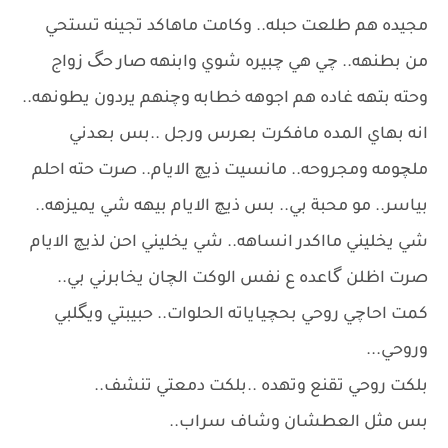
مجيده هم طلعت حبله.. وكامت ماهاكد تجينه تستحي
من بطنهه.. چي هي چبيره شوي وابنهه صار حگ زواج
وحته بتهه غاده هم اجوهه خطابه وچنهم يردون يطونهه..
انه بهاي المده مافكرت بعرس ورجل ..بس بعدني
ملچومه ومجروحه.. مانسيت ذيچ الايام.. صرت حته احلم
بياسر.. مو محبة بي.. بس ذيچ الايام بيهه شي يميزهه..
شي يخليني مااكدر انساهه.. شي يخليني احن لذيچ الايام
صرت اظلن گاعده ع نفس الوكت الچان يخابرني بي..
كمت احاچي روحي بحچياياته الحلوات.. حبيبتي ويگلبي
وروحي...
بلكت روحي تقنع وتهده ..بلكت دمعتي تنشف..
بس مثل العطشان وشاف سراب..