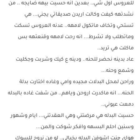
للعروس اول شي.. بعدين انه حسيت بيهه ضايجه .. من
نشدتهه كيفت وكالت اريدن صديقاتي يجني... هي
تستحي وتخاف ماتكول لامهه.. عدنه العروس تسكت
وماتطلب ولا تشرط... انه رحت لامهه وقنعتهه بس
ماكلت هي تريد..
عاد بدينه نحضر للحنه.. ودينه ع كيك وشربت وجكليت
وشمع وحنه...
وراحن لمحل البدلات مجيده وامي وغاده اختارت بدلة
الحنه... انه ماكدرت اروحن وياهم.. من شفت غاده بالبدله
دمعت عيوني..
حسيت البدله هي مرضتني وهي العقدتني... ايام وشهور
وسنين احلم البسهه وافكر شوكت والمن...
هواي چنت اشوفن البدله بخيالي.. لو من نروح للسوك