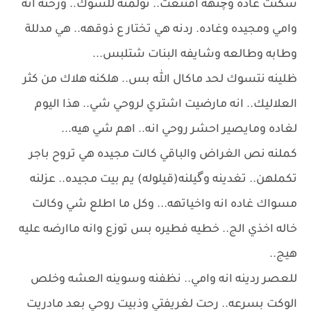
سكتت غادة وچنهه اقتنعت.. تولمنه للسوك.. ورحنه انه
وامي ومجيده وغاده. ردنه هي تختار ع ذوقهه.. هي مدللة
وطابه وطالعه وشايفه البنات شتلبس...
ظلينه نتسوك لحد ماكال الله بس.. هلكنه هلاك من كثر
العلاليك.. انه مارضيت اشتري لروحي شي.. هذا اليوم
لغاده ومايصير احشر روحي انه.. اهم شي هيه...
كملنه نص الغراض والباقي كالت مجيده هي تروح باجر
تكملهن.. تغدينه وگيلنه(قيلوله) يم بيت مجيده.. عزلنه
مسواك غاده انه واخياتهه... وكل ما اطلع شي وكالت
خاله اخذي الج.. خطيه فطيره بس توزع وانه ماارضه عليه
هيج..
للعصر ردينه انه وامي.. نظفنه وسوينه العشه وخلص
الوكت بسرعه.. رحت لغريفتي وذبيت روحي بعد مادريت