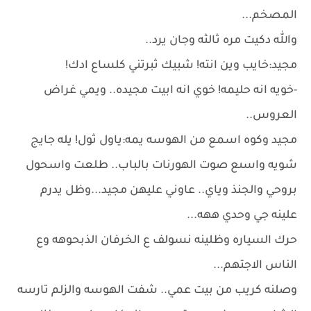
المصخم...
والله دكيت مره ثالثه وجان يرد..
مجيد:خايب وين انته! شبيك ثبرتني كلساع ادك!
-خويه انه حليمه! خوي انه ابيت مجيده.. ويمي غراض
العروس..
مجيد وكوه اسمع من الهوسه يمه:ياول ثول! يله جايج
شويه واسىع صوت الهورنات بالباب.. طلعت واسحول
بروحي والجنذ وياي.. عاوني عليهن مجيد...وظل يدرم
علينه جي وحدي ههه...
حرك السياره وظلينه نسولف ع الخرفان الذبحوهه وع
الناس الاجتهم...
وصلنه كريب من بيت عمي.. شفت الهوسه والزلم تارسه