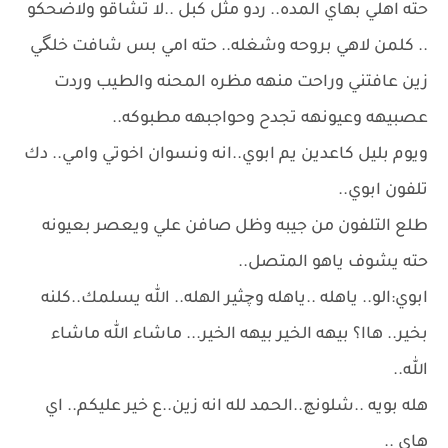
حته اهلي بهاي المده.. ردو مثل كبل ..لا تشاقو ولاضحكو
.. كلمن لاهي بروحه وشغله.. حته امي بس شافت خلگي
زين عافتني وراحت منهه مظره المحنه والطيب وردت
عصبيهه وعيونهه تجدح وحواجبهه مطبوكه..
ويوم بليل كاعدين يم ابوي..انه ونسوان اخوتي وامي.. دك
تلفون ابوي..
طلع التلفون من جيبه وظل صافن علي ويعصر بعيونه
حته يشوف ياهو المتصل..
ابوي:الو.. ياهله ..ياهله وچثير الهله.. الله يسلمك..كلنه
بخير.. هاا؟ بيهه الخير بيهه الخير... ماشاء الله ماشاء
الله..
هله بويه ..شلونچ..الحمد لله انه زين..ع خير عليكم.. اي
هاي ..