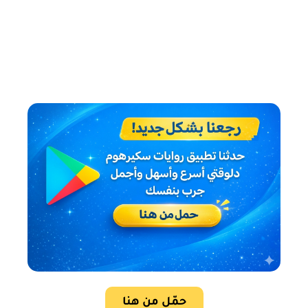
حمّل من هنا