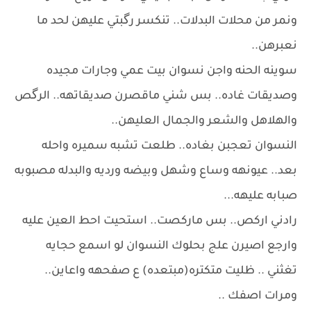
ونمر من محلات البدلات.. تنكسر رگبتي عليهن لحد ما
نعبرهن..
سوينه الحنه واجن نسوان بيت عمي وجارات مجيده
وصديقات غاده.. بس شني ماقصرن صديقاتهه.. الرگص
والهلاهل والشعر والجمال العليهن..
النسوان تعجبن بغاده.. طلعت تشبه سميره واحله
بعد.. عيونهه وساع وشهل وبيضه ورديه والبدله مصبوبه
صبابه عليهه...
رادني اركص.. بس ماركصت.. استحيت احط العين عليه
وارجع اصيرن علج بحلوك النسوان لو اسمع حجايه
تغثني .. ظليت متكتره(مبتعده) ع صفحهه واعاين..
ومرات اصفك ..