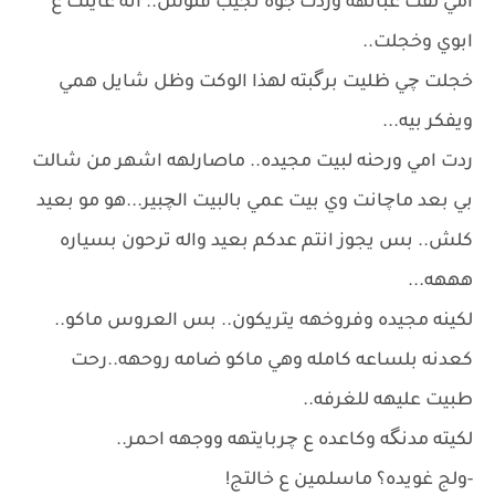
امي لفت عباتهه وردت جوه تجيب فلوس.. انه عاينت ع
ابوي وخجلت..
خجلت چي ظليت برگبته لهذا الوكت وظل شايل همي
ويفكر بيه...
ردت امي ورحنه لبيت مجيده.. ماصارلهه اشهر من شالت
بي بعد ماچانت وي بيت عمي بالبيت الچبير...هو مو بعيد
كلش.. بس يجوز انتم عدكم بعيد واله ترحون بسياره
هههه...
لكينه مجيده وفروخهه يتريكون.. بس العروس ماكو..
كعدنه بلساعه كامله وهي ماكو ضامه روحهه..رحت
طبيت عليهه للغرفه..
لكيته مدنگه وكاعده ع چربايتهه ووجهه احمر..
-ولج غويده؟ ماسلمين ع خالتج!