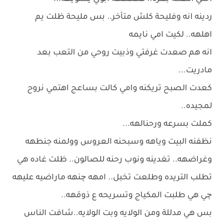
ردينه انه وفليحة كلش متأخر.. بس مليحة ظلت يم
اهلهه.. لكيت امي نايمه
انه هم صعدت غرفتي وذبيت روحي من التعب بعد
مادريت...
كعدت الصبح تريكنه وامي كالت بساعج اهتمي نروح
لمجيده..
كملت بسرعه ورحنالهه...
نظفنه البيت وياهه وسبحنه العروس وولمنه جنطهه
وغراضهه.. تغدينه ونوب رحنه للصالون.. ظلت غاده هي
تطلب التريده وطلعت تخبل.. امهه چنهه ماراضيه عليهه
چي هي طلبت المكياج وتسريحه ع ذوقهه..
بس هي مدللة ومن الولايه وبت الولايه..شافت الناس