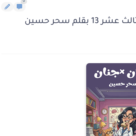
0
بقلم سحر حسين