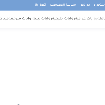
استخدام
من نحن
سياسة الخصوصيه
أتصل بنا
املة
روايات عراقية
روايات خليجية
روايات ليبية
روايات مترجمة
قيد كت