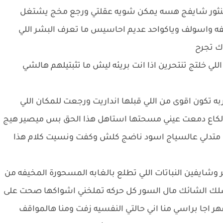
نثور شايفج هسه يمكن شويه عقلتي ورجع مخج يشتغل
كفه واسولف وياكواحد عديم احاسيس ما تعرف البشر اللي
ك تجرح
ي خلتج تنتحرين اذا انت بريئه ليش ما تثبتيلهم هالشي
تكون اقوى من اللي قبلها انداريت ورجعت للمكان اللي
بالكاع دمعت عيني مسحتها استاهل هذا الحق بس ميصير هيج
متدلي عالسياج اسود ناضج كلش وكفت ونسيت كلام هذا
وشايفين النباتات اللي تطلع بالغابه المسحورة المخيفه من
لسلك الشائك مال السور كل حركه تملخني اشواكها صحت على
جا براسي منا اني حالتي النفسيه زفت ومنا هالمواقف