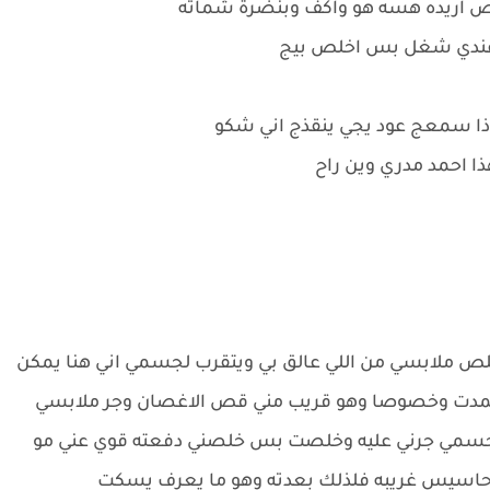
شخص اريده هسه هو واكف وبنضرة شماته
 عندي شغل بس اخلص بيج
 اذا سمعج عود يجي ينقذج اني شكو
ا احمد مدري وين راح
لص ملابسي من اللي عالق بي ويتقرب لجسمي اني هنا يمكن
 اتجمدت وخصوصا وهو قريب مني قص الاغصان وجر ملابسي
جسمي جرني عليه وخلصت بس خلصني دفعته قوي عني مو
احاسيس غريبه فلذلك بعدته وهو ما يعرف يسكت