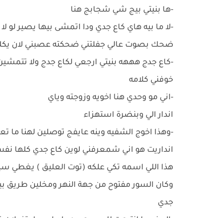
-ها بنيتي بيج شي شجابج هنا
-لا ما بيه هاي كاع جدي ودا اتمشى بيها يصير لو لا
ضحك بصوت عالي جفلتني ضحكته عصبني لان يكلي 
-كاع جدج هههه بنيتي ارجعي لكاع جدج ولا تتمشين
خوفني كلامه
-اني مو وحدي هنا اخويه وزوجته وياي
اندار الي وبنضرة استهزاء
-وهذا اخوج الشفيه وينه عايفج توصلين لهنا ما ت
انداريت هو اني شمعرفني لوين كاع جدي كلها نف
هذا اللي اسمه تكي علكه (توت العليق ) يغطي سيا
وكان السور مفتوح من جهة النهر ومخلين طريق ب
جدي