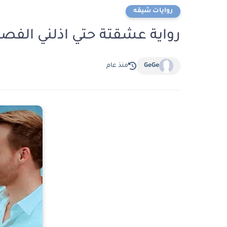
روايات شيقه
رواية عشقتة حتي اذلني الفصل الرابع ع
GeGe
منذ عام