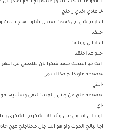
-العفو ما انتبهت للسور هسه راح ارجع اعتذر لان
-لا عادي اخذي راحتج
اندار يمشي اني كفخت نفسي شلون هيج حجيت ويا
-منقذ
اندار الي ويتلفت
-منو هذا منقذ
-انت مو اسمك منقذ شكرا لان طلعتني من النهر
-ههههه منو كالج هذا اسمي
-اختي
-ههههه هاي من جنتي بالمستشفى وسألتيها مو
-اي
-اولا اني اسمي علي وثانيا لا تشكريني اشكري ربن
اجا ببالج الموت ولو هو انت جان محتاجلج هيج ح