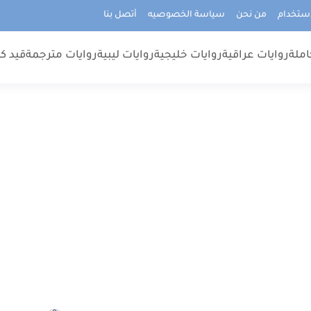
استخدام
من نحن
سياسة الخصوصيه
أتصل بنا
املة
روايات عراقية
روايات خليجية
روايات ليبية
روايات مترجمة
قيد كت