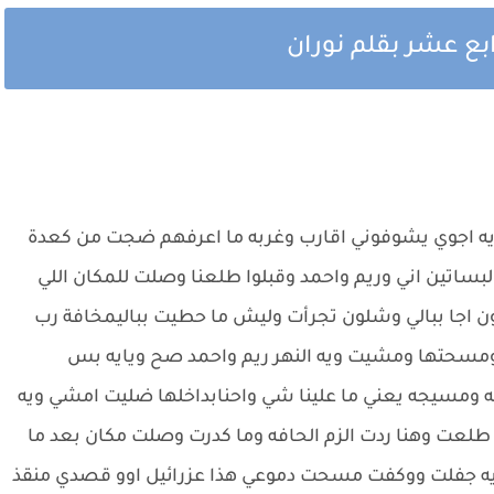
بع عشر بقلم نوران
ه اجوي يشوفوني اقارب وغربه ما اعرفهم ضجت من كعدة
ساتين اني وريم واحمد وقبلوا طلعنا وصلت للمكان اللي
 اجا ببالي وشلون تجرأت وليش ما حطيت بباليمخافة رب
 ومسحتها ومشيت ويه النهر ريم واحمد صح ويايه بس
ه ومسيجه يعني ما علينا شي واحنابداخلها ضليت امشي ويه
نا طلعت وهنا ردت الزم الحافه وما كدرت وصلت مكان بعد ما
ه جفلت ووكفت مسحت دموعي هذا عزرائيل اوو قصدي منقذ