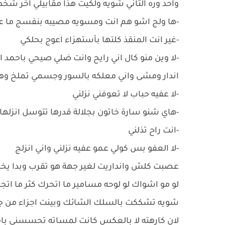
واحد وره الثاني شويه ولكيت هذا مقابيلي اخر 
-ها ولج اشو هم انت ومسويه مصيبه بنفسج ما
-غير انت المنقذ كلتها بأستهزاء اعوج بحلكي
-لا وين منو كال اني رايح وانت ضلي صيحي باحمد
اندار ومشى واني معلكه بالسور وجسمي تملخ وهذ
-لا عفيه حباب لا تعوفني نزلني
-هاي شنو سارة خاتون بجلالة قدرها تتوسل انزلها
-انت راح تذلني
-لا العفو بس كولي عمو عفيه نزلني واني انزلج
عصبت كلش وانداريت لغير جهة هو تقرب وبدا يخ
لو مو اشواك لو لوحه مسامير ما اتحرك كثر ما
شويه تشككت بالسلك الشائك وبينت اجزاء من 
لان كارهته لا بالعكس كانت لمساته تحسسني ب