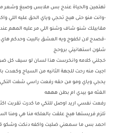
تهتمين والحياة عندج بس ملابس وصبغ وشعر م
-وانت منو حتى هيج تحجي وياي الحق عليه اللي وا
مقابيلك شنو شاف وشنو اللي مر عليه المهم عند
-قصدج لان لكفوج ويه العشق بالبيت وحدكم هاي الل
شلون استهانيتي بروحج
خجلني كلامه وانخرست هذا لسان لو سيف كل ضربه 
اجيت منه رحت للجهة الثانيه من السياج وكعدت 
يحجي وياي ومو من حقه رفعت راسي شفت التكي 
الغثه مو بيدي ام بطن هههه
رفعت نفسي اريد اوصل للتكي ما كدرت تقربت اكثر 
تلزم فريستها هيج علقت بالعلكه منا هي ومنا ا
احمد بس ما سمعني ضليت واكفه دنكت وشكو قهر ا