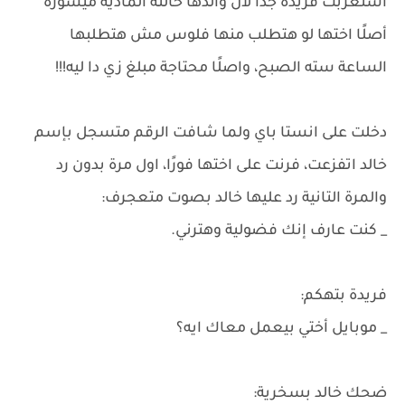
استغربت فريدة جدًا لأن والدها حالته المادية ميسورة
أصلًا اختها لو هتطلب منها فلوس مش هتطلبها
الساعة سته الصبح، واصلًا محتاجة مبلغ زي دا ليه!!!
دخلت على انستا باي ولما شافت الرقم متسجل بإسم
خالد اتفزعت، فرنت على اختها فورًا، اول مرة بدون رد
والمرة التانية رد عليها خالد بصوت متعجرف:
_ كنت عارف إنك فضولية وهترني.
فريدة بتهكم:
_ موبايل أختي بيعمل معاك ايه؟
ضحك خالد بسخرية: