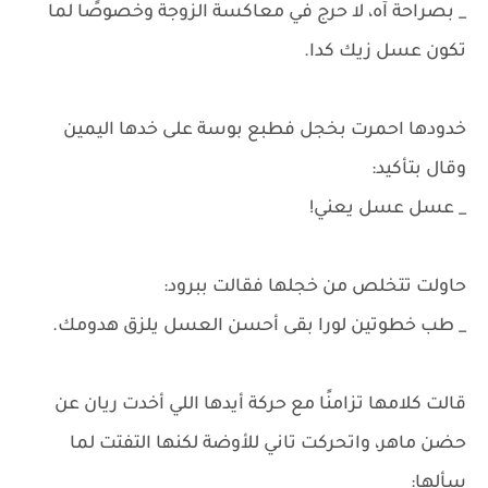
_ بصراحة آه، لا حرج في معاكسة الزوجة وخصوصًا لما
تكون عسل زيك كدا.
خدودها احمرت بخجل فطبع بوسة على خدها اليمين
وقال بتأكيد:
_ عسل عسل يعني!
حاولت تتخلص من خجلها فقالت ببرود:
_ طب خطوتين لورا بقى أحسن العسل يلزق هدومك.
قالت كلامها تزامنًا مع حركة أيدها اللي أخدت ريان عن
حضن ماهر، واتحركت تاني للأوضة لكنها التفتت لما
سألها: