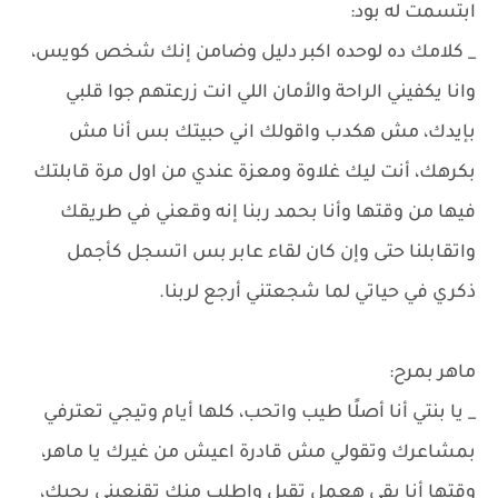
ابتسمت له بود:
_ كلامك ده لوحده اكبر دليل وضامن إنك شخص كويس،
وانا يكفيني الراحة والأمان اللي انت زرعتهم جوا قلبي
بإيدك، مش هكدب واقولك اني حبيتك بس أنا مش
بكرهك، أنت ليك غلاوة ومعزة عندي من اول مرة قابلتك
فيها من وقتها وأنا بحمد ربنا إنه وقعني في طريقك
واتقابلنا حتى وإن كان لقاء عابر بس اتسجل كأجمل
ذكري في حياتي لما شجعتني أرجع لربنا.
ماهر بمرح:
_ يا بنتي أنا أصلًا طيب واتحب، كلها أيام وتيجي تعترفي
بمشاعرك وتقولي مش قادرة اعيش من غيرك يا ماهر،
وقتها أنا بقى هعمل تقيل واطلب منك تقنعيني بحبك،