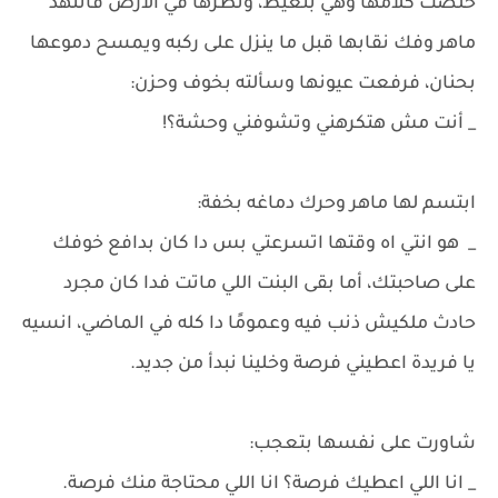
خلصت كلامها وهي بتعيط، ونظرها في الأرض فاتنهد
ماهر وفك نقابها قبل ما ينزل على ركبه ويمسح دموعها
بحنان، فرفعت عيونها وسألته بخوف وحزن:
_ أنت مش هتكرهني وتشوفني وحشة؟!
ابتسم لها ماهر وحرك دماغه بخفة:
_ هو انتي اه وقتها اتسرعتي بس دا كان بدافع خوفك
على صاحبتك، أما بقى البنت اللي ماتت فدا كان مجرد
حادث ملكيش ذنب فيه وعمومًا دا كله في الماضي، انسيه
يا فريدة اعطيني فرصة وخلينا نبدأ من جديد.
شاورت على نفسها بتعجب:
_ انا اللي اعطيك فرصة؟ انا اللي محتاجة منك فرصة.