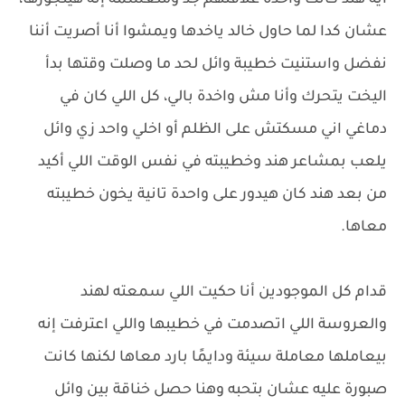
ايه هند كانت واخدة علاقتهم جد ومتعشمة إنه هيتجوزها،
عشان كدا لما حاول خالد ياخدها ويمشوا أنا أصريت أننا
نفضل واستنيت خطيبة وائل لحد ما وصلت وقتها بدأ
اليخت يتحرك وأنا مش واخدة بالي، كل اللي كان في
دماغي اني مسكتش على الظلم أو اخلي واحد زي وائل
يلعب بمشاعر هند وخطيبته في نفس الوقت اللي أكيد
من بعد هند كان هيدور على واحدة تانية يخون خطيبته
معاها.
قدام كل الموجودين أنا حكيت اللي سمعته لهند
والعروسة اللي اتصدمت في خطيبها واللي اعترفت إنه
بيعاملها معاملة سيئة ودايمًا بارد معاها لكنها كانت
صبورة عليه عشان بتحبه وهنا حصل خناقة بين وائل