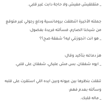
_ متقلقيش مفيش ولا حاجة دابت غير قلبي.
جملته الأخيرة اتنطقت برومانسية ودلع رجولي غير متوقع
من شيخنا الصارم، فسألته فريدة بفضول:
_ هو انت اتجوزتني ليه؟ شفقة صح؟؟
هز دماغه بتأكيد وقال:
_ ايوه شفقان، بس مش عليكي، شفقان على قلبي.
تنقلت بنظرها بين عيونه وبين ايده اللي استقرت على قلبه
وسألته بعدم فهم:
_ ماله قلبك.