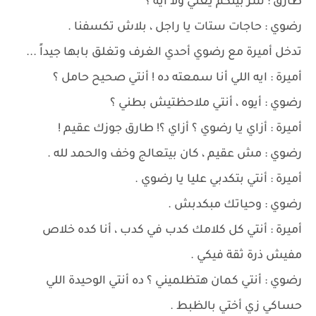
طارق : سر بينكم يعني ولا ايه ؟
رضوي : حاجات ستات يا راجل ، بلاش تكسفنا .
تدخل أميرة مع رضوي أحدي الغرف وتغلق بابها جيداً ...
أميرة : ايه اللي أنا سمعته ده ! أنتي صحيح حامل ؟
رضوي : أيوه ، أنتي ملاحظتيش بطني ؟
أميرة : أزاي يا رضوي ؟ أزاي ؟! طارق جوزك عقيم !
رضوي : مش عقيم ، كان بيتعالج وخف والحمد لله .
أميرة : أنتي بتكدبي عليا يا رضوي .
رضوي : وحياتك مبكدبش .
أميرة : أنتي كل كلامك كدب في كدب ، أنا كده خلاص
مفيش ذرة ثقة فيكي .
رضوي : أنتي كمان هتظلميني ؟ ده أنتي الوحيدة اللي
حساكي زي أختي بالظبط .