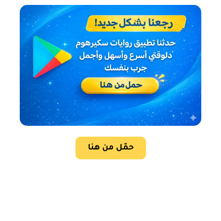
حمّل من هنا