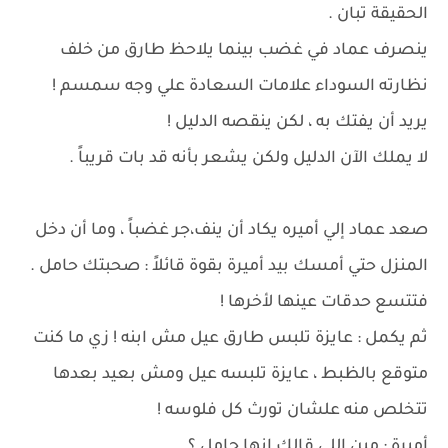
الحقيقة تبان .
ينصرف عماد في غضب بينما يلاحظ طارق من خلف
نظارته السوداء علامات السعادة علي وجه سمسم !
يريد أن يفتك به ، لكن ينقصه الدليل !
لا يملك الآن الدليل ولكن يشعر بأنه قد بات قريباً .
صعد عماد إلي أميره يكاد أن ينف،جر غضباً ، وما أن دخل
المنزل حتي أمسك بيد أميرة بقوة قائلاً : صحبتك حامل .
فتتسع حدقات عينها لأخرها !
ثم يكمل : عايزة تلبس طارق عيل مش ابنه ! زي ما كنت
متوقع بالظبط ، عايزة تلبسه عيل ومش بعيد بعدها
تتخلص منه علشان تورث كل فلوسه !
أميرة : مين اللي قالك إنها حامل ؟