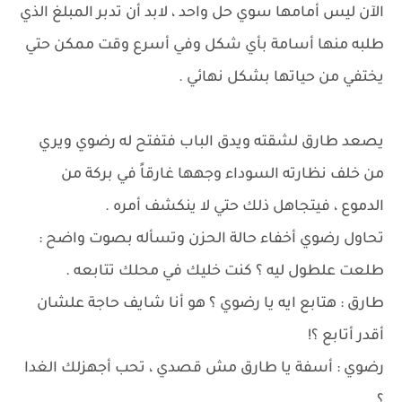
الآن ليس أمامها سوي حل واحد ، لابد أن تدبر المبلغ الذي
طلبه منها أسامة بأي شكل وفي أسرع وقت ممكن حتي
يختفي من حياتها بشكل نهائي .
يصعد طارق لشقته ويدق الباب فتفتح له رضوي ويري
من خلف نظارته السوداء وجهها غارقاً في بركة من
الدموع ، فيتجاهل ذلك حتي لا ينكشف أمره .
تحاول رضوي أخفاء حالة الحزن وتسأله بصوت واضح :
طلعت علطول ليه ؟ كنت خليك في محلك تتابعه .
طارق : هتابع ايه يا رضوي ؟ هو أنا شايف حاجة علشان
أقدر أتابع ؟!
رضوي : أسفة يا طارق مش قصدي ، تحب أجهزلك الغدا
؟