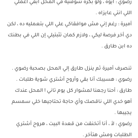
رضوي : أيوه ، ولو بكره شوفتيه في المحل ابقي اعملي
اللي انتي عايزاه .
أميرة : رغم إني مش موافقاكي علي اللي بتعمليه ده ، لكن
دي أخر فرصة ليكي ، ولازم كمان تثبتيلي إن اللي في بطنك
ده ابن طارق .
تنصرف أميرة ثم ينزل طارق إلي المحل بصحبة رضوي .
رضوي : هسيبك أنا بقي وأروح أشتري شوية طلبات .
طارق : أحنا رجعنا لمشوار كل يوم تاني ! المحل عندك
أهو خدي اللي ناقصك وأي حاجة تحتاجيها خلي سمسم
يجيبها .
رضوي : لأ ، أنا أتخنقت من قعدة البيت ، هروح أشتري
الطلبات ومش هتأخر .