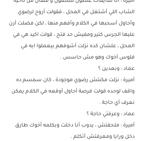
أميرة : أنا شايفاك علطول مشغول و قلقان من ناحية
الشاب اللي أشتغل في المحل ، فقولت أروح لرضوي
وأحاول أسحبها في الكلام وأفهم منها ، لكن فضلت أرن
عليها الجرس كتير ومفيش حد فتح ، قولت اكيد هي في
المحل ، علشان كده نزلت أشوفهم بيعملوا ايه في
فلوس أخوك وهو مش حاسس .
عماد : وبعدين ؟
أميرة : نزلت مكنتش رضوي موجودة ، كان سمسم ده
واقف لوحده قولت فرصة أحاول أوقعه في الكلام يمكن
نعرف أي حاجة .
عماد : وعرفتي حاجة ؟
أميرة : ملحقتش ، يدوب أنا دخلت وبكلمه أخوك طارق
دخل ورايا ومعرفتش أتكلم .