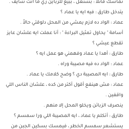
تماسك قائلاً : بشتغل ، ببيع للزباين زي ما أنت شايف .
يتدخل طارق : فيه ايه يا عماد ؟
عماد : الواد ده لازم يمشي من المحل دلوقتي حالاً .
أسامة " يحاول تمثيل البراءة " : أنا عملت ايه علشان عايز
تقطع عيشي ؟
طارق : أهدا يا عماد وفهمني هو عمل ايه ؟
عماد : الواد ده فيه مصيبة وراه .
طارق : ايه المصيبة دي ؟ وضح كلامك يا عماد .
عماد : مش هينفع أقول أكتر من كده ، علشان الناس اللي
واقفين .
ينصرف الزبائن ويخلو المحل إلا منهم .
طارق : أتكلم يا عماد ، ايه المصيبة اللي ورا سمسم ؟
يستشعر سمسم الخطر ، فيمسك بسكين الجبن من