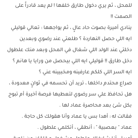
للمحل ، ثم يري دخول طارق خلفها ! لم يعد قادراً على
الصمت !!
ينادي أميرة بصوت حاد عالٍ ، ثم يواجهها : تعالي قوليلي
ايه اللي حصل النهاردة ؟ طلعتي عند رضوي وبعدين
دخلتي عند الولد اللي شغال في المحل وبعد منك علطول
دخل طارق !! قوليلي ايه اللي بيحصل من ورايا يا هانم ؟
ايه السر اللي كلكم عارفينه ومخبيينه عني ؟
صراع محتدم داخلها ، تريد أن تحسمه في ثوانٍ معدودة ،
هل تحافظ علي سر رضوي لتعطيها فرصة أخيرة أم تبوح
بكل شئ بعد محاصرة عماد لها .
فقالت له : أهدا بس يا عماد وأنا هقولك كل حاجة .
عماد " بعصبية " : أنطقي ، أتكلمي علطول .