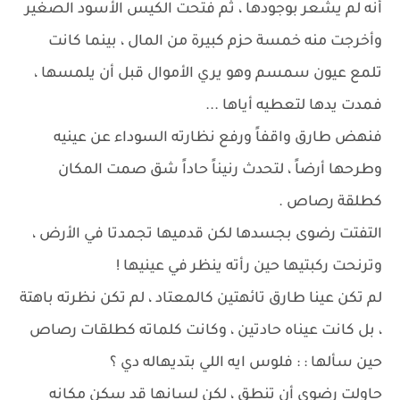
أنه لم يشعر بوجودها ، ثم فتحت الكيس الأسود الصغير
وأخرجت منه خمسة حزم كبيرة من المال ، بينما كانت
تلمع عيون سمسم وهو يري الأموال قبل أن يلمسها ،
فمدت يدها لتعطيه أياها ...
فنهض طارق واقفاً ورفع نظارته السوداء عن عينيه
وطرحها أرضاً ، لتحدث رنيناً حاداً شق صمت المكان
كطلقة رصاص .
​التفتت رضوى بجسدها لكن قدميها تجمدتا في الأرض ،
وترنحت ركبتيها حين رأته ينظر في عينيها !
​لم تكن عينا طارق تائهتين كالمعتاد ، لم تكن نظرته باهتة
، بل كانت عيناه حادتين ، وكانت كلماته كطلقات رصاص
حين سألها : : فلوس ايه اللي بتديهاله دي ؟
​حاولت رضوى أن تنطق ، لكن لسانها قد سكن مكانه