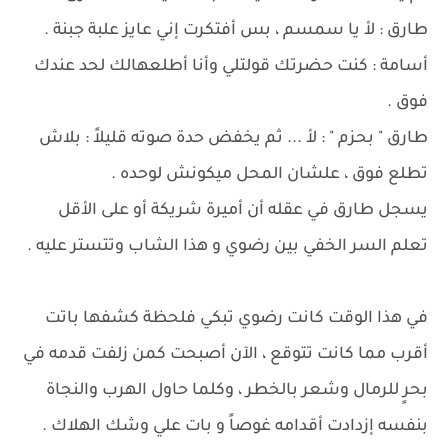
طارق : لأ يا سمسم ، بس أفتكرت إني عايز علبة جبنة .
أسامة : كنت حضرتك قولتلي وأنا أطلعهالك لحد عندك
فوق .
طارق " بحزم " : لأ ... ثم يخفض حدة صوته قليلاً : بلاش
تطلع فوق ، علشان المحل ميكونش لوحده .
يسجل طارق في عقله أن أميرة شريكة أو على الأقل
تعلم السر الخفي بين رضوي و هذا الشاب وتتستر عليه .
في هذا الوقت كانت رضوي تبكي فلحظة كشفها باتت
أقرب مما كانت تتوقع ، الآن أصبحت كمن زلفت قدمه في
بحرٍ للرمال وشعر بالخطر ، وكلما حاول الهرب والنجاة
بنفسه إزدادت أقدامه غوصاً و بات علي وشك الهلاك .