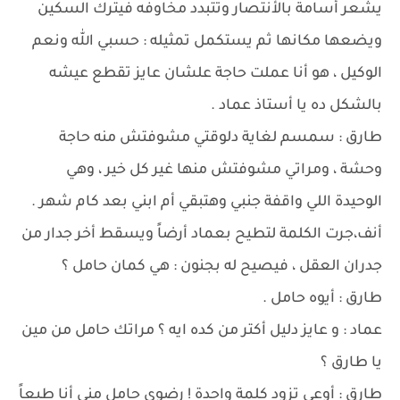
يشعر أسامة بالأنتصار وتتبدد مخاوفه فيترك السكين
ويضعها مكانها ثم يستكمل تمثيله : حسبي الله ونعم
الوكيل ، هو أنا عملت حاجة علشان عايز تقطع عيشه
بالشكل ده يا أستاذ عماد .
طارق : سمسم لغاية دلوقتي مشوفتش منه حاجة
وحشة ، ومراتي مشوفتش منها غير كل خير ، وهي
الوحيدة اللي واقفة جنبي وهتبقي أم ابني بعد كام شهر .
أنف،جرت الكلمة لتطيح بعماد أرضاً ويسقط أخر جدار من
جدران العقل ، فيصيح له بجنون : هي كمان حامل ؟
طارق : أيوه حامل .
عماد : و عايز دليل أكتر من كده ايه ؟ مراتك حامل من مين
يا طارق ؟
طارق : أوعي تزود كلمة واحدة ! رضوي حامل مني أنا طبعاً