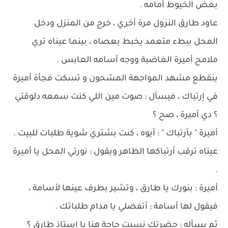
بعض الخيوط أمامه .
عاود طارق النزول مرة أخري ، خرج من المنزل ودخل
المحل ببطء متعمد يخبط بعصاه ، بينما عيناه تري
ملامح أميرة الغاضبة ووجه أسامه العابس .
ينقطع مشهد المواجهة المشحون و تسكت فجأة أميرة
في إرتباك ، فيسأل : صوت مين اللي كنت سمعه دلوقتي
؟ دي أميرة ، صح ؟
أميرة " بأرتباك " : أيوه ، كنت بشتري شوية طلبات للبيت .
عيناه ترقب أرتباكها الظاهر ويقول : نورتي المحل يا أميرة
.
أميرة : بنورك يا طارق ، وتشير بطرف عينها لأسامة ،
فيقول لها أسامة : أتفضلي يا مدام طلباتك .
ثم يسأله : حضرتك نسيت حاجة هنا يا استاذ طارق ؟