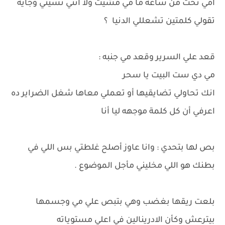
امي تحت من ساعة ما مي مشيت ولا انتي نسيتي وجاية
تقولي كلمتين تشعللي الدنيا ؟
قعد علي السرير وقعد مي جنبه :
مي دي ست البيت يا سحر
انك تحاولي تضايقيها أو تعملي معاها شغل الضراير ده
اعرفي أن كل كلمة موجهه ليا أنا
بص لها بتحدي : وانا عاوز أصلح غلطتي بس اللي في
بطنك هو اللي مخليني مأجل الموضوع .
بلعت ريقها بغضب وهي بتبص علي مي وجسمها
بيترعش وكأن الادرينالين في اعلي مستوياته