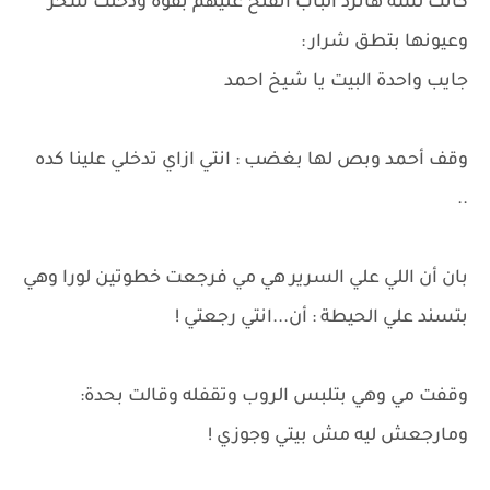
كانت لسه هاترد الباب اتفتح عليهم بقوة ودخلت سحر
وعيونها بتطق شرار :
جايب واحدة البيت يا شيخ احمد
وقف أحمد وبص لها بغضب : انتي ازاي تدخلي علينا كده
..
بان أن اللي علي السرير هي مي فرجعت خطوتين لورا وهي
بتسند علي الحيطة : أن...انتي رجعتي !
وقفت مي وهي بتلبس الروب وتقفله وقالت بحدة:
ومارجعش ليه مش بيتي وجوزي !