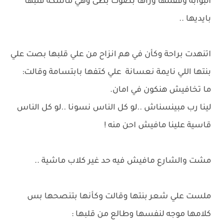
البوابة وقفلتها وراها بصوت بطئ وهي ماسكة قلبها
بايديها ..
اتنهدت براحة وكأن في هم انزاح من علي قلبها بصت علي
بنتها اللي نايمة نعسانة علي كتفها بابتسامة وقالت:
ما تخافيش هنكون في امان.
لينا رب مبينسناش ..لو كل الناس نسونا ..لو كل الناس
قاسية علينا مافيش احن منه !
مشت والشارع مافيش فيه حد غير كلاب ماشية ..
ملست علي شعر بنتها وقالت وكأنها بتنصحها بس
كلامها موجه لنفسها وطالع من قلبها :