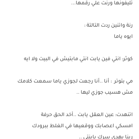
تليفونها ورنت علي رقمها...
رنة واتنين ردت التالتة :
ايوه ياما
كوثر: انتي فين يابت انتي مابتيش في البيت ولا ايه
مي بتوتر : أنا ..أنا رجعت لجوزي ياما سمعت كلامك
مش هسيب جوزي ليها ..
اتنهدت: عين العقل يابت ..أخد الحق حرفة
امسكي اعصابك ووقعيها في الغلط ببرودك
ربنا يهدي سرك يابنتي ..