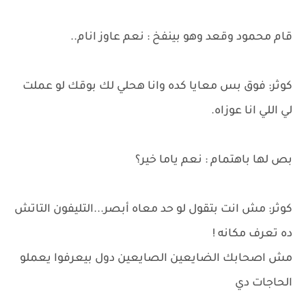
قام محمود وقعد وهو بينفخ : نعم عاوز انام..
كوثر: فوق بس معايا كده وانا هحلي لك بوقك لو عملت
لي اللي انا عوزاه.
بص لها باهتمام : نعم ياما خير؟
كوثر: مش انت بتقول لو حد معاه أبصر...التليفون التاتش
ده تعرف مكانه !
مش اصحابك الضايعين الصايعين دول بيعرفوا يعملو
الحاجات دي