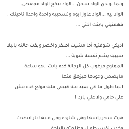
ولما تولدي الواد سخن. ..الواد بيكح الواد ممغص.
الواد بيه ...الواد عاوز ابوه وتسحبيه واحدة واحدة ناحيتك .
فهمتيني يابنت اختي ...
اديكي شوفتيه أما مشيت اصفر واخضر وبقت حالته بالبلا
سيبيه يشم نفسه شوية ...
الممنوع مرغوب كل الرجالة كده يابت ..هو ساعة
مايضمن وجودها هيزهق منها
انما طول ما هي بعيد عنه هيبقي قلبه مولع كده مش
علي حامي ولا علي بارد !
هزت سحر راسها وهي شاردة وفي قلبها نار اتنهدت
وخدت نفس طويل وطلعته بالراحة ..