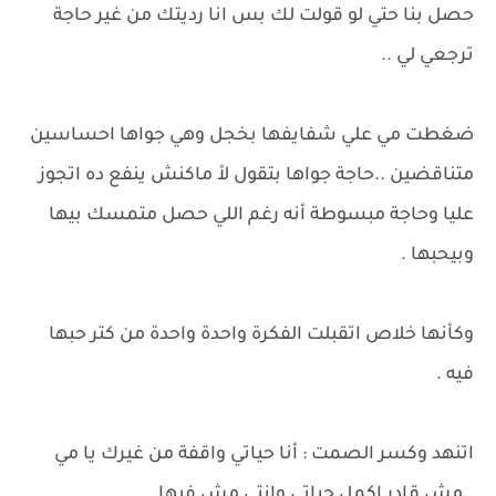
حصل بنا حتي لو قولت لك بس انا رديتك من غير حاجة
ترجعي لي ..
ضغطت مي علي شفايفها بخجل وهي جواها احساسين
متناقضين ..حاجة جواها بتقول لأ ماكنش ينفع ده اتجوز
عليا وحاجة مبسوطة أنه رغم اللي حصل متمسك بيها
وبيحبها .
وكأنها خلاص اتقبلت الفكرة واحدة واحدة من كتر حبها
فيه .
اتنهد وكسر الصمت : أنا حياتي واقفة من غيرك يا مي
..مش قادر اكمل حياتي وانتي مش فيها .