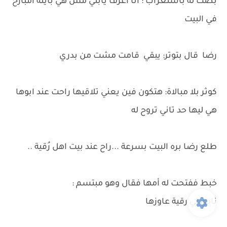
بصت له باستغراب : أنا أعرف يابني مش هي بايتة امبارح
في البيت
رضا قال بتوتر: يبقي قامت مشت من بدري
كوثر بلا مبالاة: هتكون فين يعني تلاقيها راحت عند ابوها
هي ليها حد تاني تروح له
طلع رضا بره البيت بسرعة ...راح عند بيت اهل رُقية ..
خبط ففتحت له أمها فقال وهو مبتسم :
نادي لي رقية عاوزها