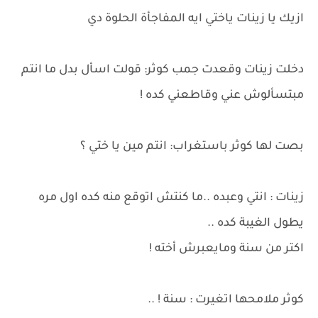
ازيك يا زينات ياختي ايه المفاجأة الحلوة دي
دخلت زينات وقعدت جمب كوثر: قولت اسأل بدل ما انتم
مبتسألوش عني وقاطعني كده !
بصت لها كوثر باستغراب: انتم مين يا ختي ؟
زينات : انتي وعبده ..ما كنتش اتوقع منه كده اول مره
يطول الغيبة كده ..
اكتر من سنة ومايعبرش أخته !
كوثر ملامحها اتغيرت : سنة ! ..