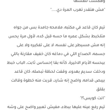
وهمست لنفسها
"مش هتقدر تهرب المرة دي...."
تيم كان قاعد في مكتبه، ملامحه جامدة بس من جواه
متلخبط بشكل عمره ما حسه قبل كده، لأول مرة يحس
إنه مش مسيطر على نفسه، لا على تفكيره ولا على
جسمه، الصداع اللي في دماغه كان خفيف مقارنة باللي
بيحسه الأيام الاخيرة، كأنه بقا إحساس ثابت، الباب خبط
ودخلت سديم بهدوء، وقفت لحظة تبصله، كان قاعد
بيبص قدامه، واضح إنه شارد، قربت منه خطوة وقالت
بقلق
"انت كويس؟!"
تيم رفع عينه عليها ببطء، مفيش تعبير واضح على وشه