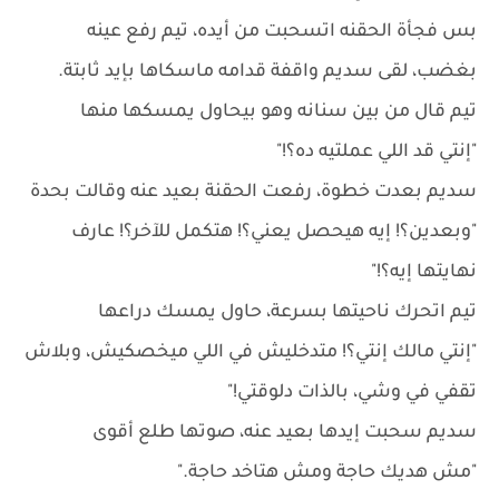
بس فجأة الحقنه اتسحبت من أيده، تيم رفع عينه
بغضب، لقى سديم واقفة قدامه ماسكاها بإيد ثابتة.
تيم قال من بين سنانه وهو بيحاول يمسكها منها
"إنتي قد اللي عملتيه ده؟!"
سديم بعدت خطوة، رفعت الحقنة بعيد عنه وقالت بحدة
"وبعدين؟! إيه هيحصل يعني؟! هتكمل للآخر؟! عارف
نهايتها إيه؟!"
تيم اتحرك ناحيتها بسرعة، حاول يمسك دراعها
"إنتي مالك إنتي؟! متدخليش في اللي ميخصكيش، وبلاش
تقفي في وشي، بالذات دلوقتي!"
سديم سحبت إيدها بعيد عنه، صوتها طلع أقوى
"مش هديك حاجة ومش هتاخد حاجة."