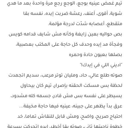
تيم غمض عينيه بوجع، الوجع رجع مرة واحدة بعد ما هدي
شوية، أقوى، أعنف، رعشة ضربت إيده، نفسه بقا
متقطع، أعصابه شدّت لدرجة مؤلمة.
بص حواليه بعين زايغة وكأنه مش شايف قدامه كويس
وفجأة مد إيده وحدف كل حاجة على المكتب بعصبية،
بصلها بعيون حادة وحمره
"اديني اللي في إيدك!"
صوته طلع عالي، حاد، ومليان توتر مرعب، سديم اتجمدت
لحظة بس مسكت الحقنه بإصرار، تيم كان بيحاول
يسيطر على نفسه بس مش قادر، جسمه كله مشدود،
عرق بدأ يظهر على جبينه، عينيه فيها حاجة مخيفة...
احتياج صريح، واضح، ومش قابل للنقاش تماما، خد
خطوة ناحيتها تاني، صوته بقا أخطر، إيده اتحركت بسرعة