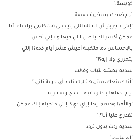
كويسة."
تيم ضحك بسخرية خفيفة
"إنتي مجربتيش الحالة اللي بتيجيلي فبتتكلمي براحتك، أنا
ممكن أكسر الدنيا على اللي فيها ولا إني أحس
بالإحساس ده، متخيلة أعيش عشر أيام كده؟! إنتي
بتهزري ولا إيه؟!"
سديم بصتله بثبات وقالت
"أنا همنعك، مش هخليك تاخد أي جرعة تاني."
تيم بصلها بنظرة فيها تحدي وسخرية
"والله؟! وهتعمليها إزاي دي؟! إنتي متخيلة إنك ممكن
تقدري عليا أنا؟!"
سديم ردت بدون تردد
"آه، عادي."