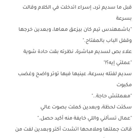
قبل ما سديم ترد، إسراء اتدخلت في الكلام وقالت
بسرعة
"باشمهندس تيم كان بيزعق معاها، وبعدين خرجها
وقفل الباب بالمفتاح."
علاء بص لسديم مباشرة، نظرته بقت حادة شوية
"عملتي إيه؟!"
سديم لفتله بسرعة، عينيها فيها توتر واضح وغضب
مكبوت
"معملتش حاجة.."
سكتت لحظة، وبعدين كملت بصوت عالي
"عمال تسألني واللي خايفة منه أكيد حصل."
قالت جملتها وملامحها اتشدت أكتر وبعدين لفت من