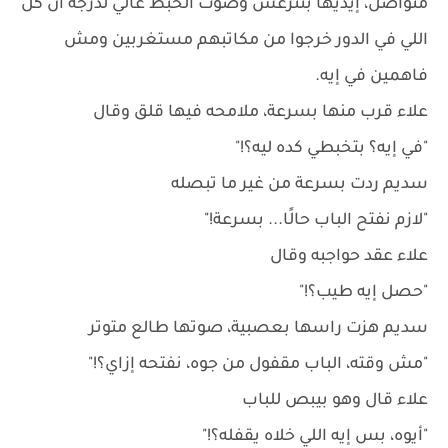
متواصل، إيديها بتترعش وصوت الخبط عالي لدرجة أن كل
اللي في الدور خرجوا من مكاتبهم مستغربين ومش
فاهمين في إيه.
علاء قرب منها بسرعة، ملامحه فيها قلق وقال
"في إيه؟ بتخبطي كده ليه؟!"
سديم ردت بسرعة من غير ما تبصله
"لازم نفتح الباب حالًا... بسرعة!"
علاء عقد حواجبه وقال
"حصل إيه طيب؟!"
سديم هزت راسها بعصبية، صوتها طالع متوتر
"مش وقته، الباب مقفول من جوه، نفتحه إزاي؟!"
علاء قال وهو بيبص للباب
"أيوه، بس إيه اللي خلاه يقفله؟!"