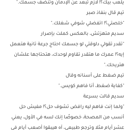
يلعب بيك؟! لازم تبعد عن الإدمان وتنضف جسمك."
تيم قال بنفاذ صبر
"خلصتي؟! اتفضلي شوفي شغلك."
سديم متهزتش، بالعكس كملت بإصرار
"تقدر تقولي دلوقتي لو جسمك احتاج جرعة تانية هتعمل
إيه؟! عمرك ما هتقدر تقاوم لوحدك، هتحتاجها علشان
هتريحك."
تيم ضغط على أسنانه وقال
"كفاية ضغط، أنا فاهم كويس."
سديم قالت بسرعة
"ولما إنت فاهم ليه رافض تشوف حل؟! مفيش حل
أنسب من المصحة، خصوصًا إنك لسه في الأول، يعني
عشر أيام مثلا وترجع طبيعي، آه هيبقوا أصعب أيام في