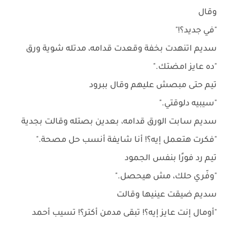
وقال
"في جديد؟!"
سديم اتنهدت بخفة وقعدت قدامه، مدتله شوية ورق
"ده عايز امضتك."
تيم حتى مبصش عليهم وقال ببرود
"سيبيه دلوقتي."
سديم سابت الورق قدامه، بعدين بصتله وقالت بجدية
"فكرت هتعمل إيه؟! أنا شايفة أنسب حل مصحة."
تيم رد فورًا بنفس الجمود
"وفّري حلك، مش هيحصل."
سديم ضيقت عينيها وقالت
"أومال إنت عايز إيه؟! تبقى مدمن أكتر؟! تسيب أحمد