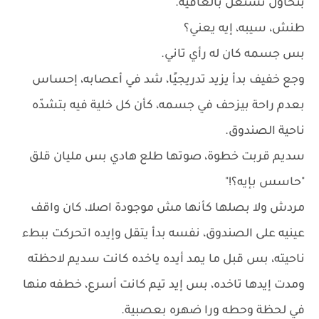
بتحاول تشتغل بالعافية.
طنش، سيبه، إيه يعني؟
بس جسمه كان له رأي تاني.
وجع خفيف بدأ يزيد تدريجيًا، شد في أعصابه، إحساس
بعدم راحة بيزحف في جسمه، كأن كل خلية فيه بتشدّه
ناحية الصندوق.
سديم قربت خطوة، صوتها طلع هادي بس مليان قلق
"حاسس بإيه؟!"
مردش ولا بصلها كأنها مش موجودة اصلا، كان واقف
عينيه على الصندوق، نفسه بدأ يتقل وإيده اتحركت ببطء
ناحيته، بس قبل ما يمد أيده ياخده كانت سديم لاحظته
ومدت إيدها تاخده، بس إيد تيم كانت أسرع، خطفه منها
في لحظة وحطه ورا ضهره بعصبية.