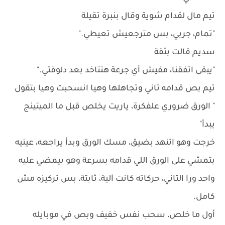
تيم مال لقدام شوية وقال بنبرة تقيلة
"تمام، جربي، بس مترجعيش تعيطي."
سديم قالت بثقة
"يبقى اتفقنا، مفيش أي جرعة هتتاخد بعد دلوقتي."
تيم بص قدامه تاني وتجاهلها وهيا انسحبت وهيا بتقول
" الورق ضروري علفكرة، ياريت يخلص قبل ما الميتينج
يبدأ"
خرجت وهو اتنهد بضيق، مسك الورق وبدأ يراجعه، عينيه
بتمشي على الورق اللي قدامه بسرعة وهو بيمضي عليه
واحد ورا التاني، حركاته كانت آلية، ثابتة، بس تركيزه مش
كامل.
أول ما خلص، سحب نفس خفيف وبص في موبايله