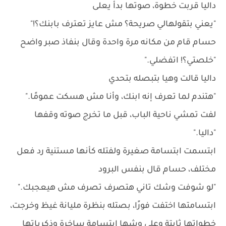
داليا قربت خطوة، صوتها بدأ يعلى
"يعني بتقولهالي صريحة؟ مش عايز تعترف بابنك؟!"
حسام قام من مكانه مرة واحدة وقال بنفاذ صبر واضح
"خلصتي؟! اتفضلي."
داليا قالت وهيا بتبصله بتحدي
"هتندم لما تعرف إنه ابنك، وأنا مش هسكت عمومًا."
لفت تمشي ناحية الباب، قبل ما تخرج صوته وقفها
"داليا."
ابتسمت ابتسامة صغيرة ولفتله كأنها مستنية رد فعل
مختلف، حسام قال بنفس البرود
"لو شوفت وشك تاني هتصرف تصرف مش هيعجبك."
ابتسامتها اختفت فورًا، بصتله بنظرة مليانة غيظ وخرجت،
خطواتها ثابتة وعلى وشها ابتسامة ساخرة وذكرياتها