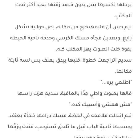
برجلها تكسرها بس بدون قصد زقتها بعيد أكتر تحت
المكتب.
تيم حس أن قلبه هيخرج من مكانه، بص حواليه بشكل
زايغ، وبعدين فجأة مسك الكرسي وحدفه ناحية الحيطة
بقوة خلت الصوت يهز المكتب كله.
سديم اتراجعت خطوة، قلبها بيدق بعنف بس لسه ثابتة
مكانها.
"اطلعي بره..."
قالها بصوت واطي جدًا بالعافية، سديم هزت راسها
"مش همشي وأسيبك كده."
تيم اتبدلت ملامحه في لحظة، مسك دراعها فجأة بعنف،
وسحبها ناحية الباب قبل ما تلحق تستوعب، فتحه وزقّها