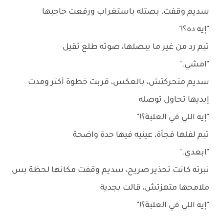
سديم وقفت، بصتله باستغراب ورفعت حاجبها
"إيه ده؟!"
تيم رد من غير ما يبصلها، صوته طلع تقيل
"امشي."
سديم متحركتش، بالعكس، قربت خطوة أكتر ومدت
إيديها تحاول توصله
"إيه اللي في العلبة؟!"
تيم لفلها فجأة، عينيه فيها حدة واضحة
"ابعدي."
نبرته كانت تحذير صريح، سديم وقفت مكانها لحظة بس
ملامحها متهزتش، قالت بجدية
"إيه اللي في العلبة؟!"