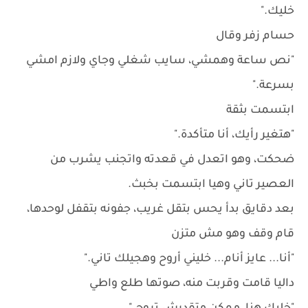
خليك."
حسام زفر وقال
"نص ساعة وهمشي، سايب شغلي وجاي ولازم امشي
بسرعة."
ابتسمت بثقة
"هتغير رأيك، أنا متأكدة."
ضحكت، وهو اتعدل في قعدته واتجنب يشرب من
العصير تاني وهيا ابتسمت بخبث.
بعد دقايق بدأ يحس بتقل غريب، جفونه بتقفل لوحدها،
قام وقف وهو مش متزن
"أنا... عايز أنام... خليني أروح وهجيلك تاني."
داليا قامت وقربت منه، صوتها طلع واطي