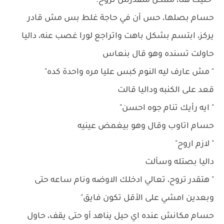
"خليك هنا، ممكن متقدرش تروح."
حسام بصلها، حس أن في حاجة غلط بس مش قادر
يركز، ابتسم بشكل باهت واتراجع لورا غصب عنه، داليا
حاولت تسنده وهو قال بنعاس
" مش عارف ليه النوم كبس عليا مره واحدة كده"
قعد على الكنبه وداليا قالت
" ايه رأيك تنام جوه احسن"
حسام اتاوب وقال وهو بيغمض عينيه
" لازم اروح"
داليا بصتله وسألت
" هتقدر تروح، تعالي ادخلك الاوضه ونام ساعه حتى
وبعدين امشي على الأقل تكون فايق"
حسام مكانش عنده اي حيل يناهد أو حتى يقف، حاول