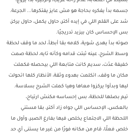
بسيط في أعصابه، عدم راحة غريب، وتركيزه بدأ يزوغ،
جسمه بدأ يفكره بحاجة هو مش عايز يفتكرها... الجرعة.
شد على القلم اللي في إيده أكتر، حاول يكمل، حاول يركز،
بس الإحساس كان بيزيد تدريجيًا.
صوته بدأ يهدى شوية، كلامه بقا أبطأ، لحد ما وقف لحظة
وسط الشرح، عينه ثبتت قدامه وكأنه تايه، لحظة صمت
خفيفة عدّت، سديم كانت متابعة اللي بيحصله فكملت
مكان ما وقف، اتكلمت بهدوء وثقة، الأنظار كلها اتحولت
ليها وبدأوا يركزوا معاها وهيا كملت الشرح بسلاسة.
تيم بصلها للحظة، بس إحساسه مكنش ارتياح،
بالعكس، الإحساس اللي جواه زاد أكتر، بقا مستني
اللحظة اللي الاجتماع يخلص فيها بفارغ الصبر، وأول ما
خلص فعلًا، قام من مكانه فورًا من غير ما يستنى أي حد