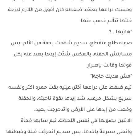
ومسك دراعها بعنف، ضغطه كان أقوى من اللازم لدرجة
خلتها تتألم غصب عنها.
"هاتيها...!"
صوته طلع متقطع، سديم شهقت بخفة من الألم، بس
مسابتش الحقنة، بالعكس شدّت إيدها بعيد عنه بكل
قوتها وقالت بإصرار
"مش هديك حاجة!"
تيم ضغط على دراعها أكتر، عينيه بقت حمره اكتر ونفسه
سريع بشكل مرعب، شد إيدها بقوة ناحيته، والحقنة
وقعت من إيدها على الأرض واتدحرجت بعيد.
الاتنين بصولها في نفس اللحظة، تيم سابها فجأة
وانحنى بسرعة ياخدها، بس سديم اتحركت قبله وخبطتها