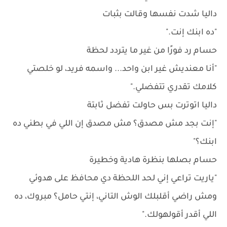
داليا شدت نفسها وقالت بثبات
"ده ابنك إنت."
حسام رد فورًا من غير ما يتردد لحظة
"أنا معنديش غير ابن واحد... واسمه فريد، لو خلصتي
كلامك تقدري تتفضلي."
داليا اتوترت بس حاولت تفضل ثابتة
"إنت بجد مش مصدق؟ مش مصدق إن اللي في بطني ده
ابنك؟"
حسام بصلها بنظرة هادية وخطيرة
"ياريت تراعي إني لحد اللحظة دي محافظ على هدوئي
ومش راضي أقلبلك الوش التاني، إنتي حامل؟ مبروك، ده
اللي أقدر أقولهولك."