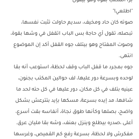
برا المكتب بقوة وهو بيقول
"اطلعي!"
صوته كان حاد ومخيف، سديم حاولت تثبت نفسها،
تبصله، تقول أي حاجة بس الباب اتقفل في وشها بقوة،
وصوت المفتاح وهو بيتلف جوه القفل أكد إن الموضوع
انتهى.
جوه بمجرد ما قفل الباب وقف لحظة، استوعب أنه بقا
لوحده وبسرعة دور عليها، لف حوالين المكتب بجنون،
عينيه بتلف في كل مكان، دور عليها في كل حته لحد ما
شافها، مد إيده بسرعة، مسكها بإيد بتترعش بشكل
واضح، بصلها وكأنها طوق نجاة، أنفاسه بقت أسرع،
أعلى ،صدره بيطلع وينزل بعنف، وشه بقا مليان عرق.
مفكرش ولا لحظة، بسرعة رفع كم القميص، وغرسها