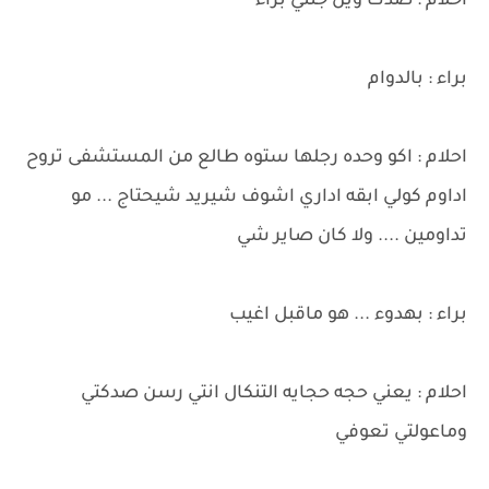
احلام : صدك وين جنتي براء
براء : بالدوام
احلام : اكو وحده رجلها ستوه طالع من المستشفى تروح
اداوم كولي ابقه اداري اشوف شيريد شيحتاج ... مو
تداومين .... ولا كان صاير شي
براء : بهدوء ... هو ماقبل اغيب
احلام : يعني حجه حجايه التنكال انتي رسن صدكتي
وماعولتي تعوفي