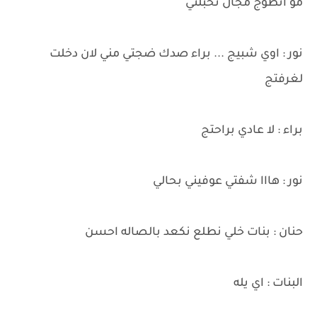
مو انطوج مجال تخبلتي
نور : اوي شبيج ... براء صدك ضجتي مني لان دخلت
لغرفتج
براء : لا عادي براحتج
نور : هااا شفتي عوفيني بحالي
حنان : بنات خلي نطلع نكعد بالصاله احسن
البنات : اي يله