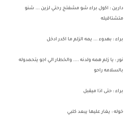
دارين : اكول براء شو مشفتج رحتي لزين ... شنو
متشتاقيله
براء : بهدوء ... يمه الزلم ما اكدر ادخل
نور : يا زلم همه ولدنه .... والخطار الي اجو يتحمدوله
بالسلامه راحو
براء : حتى اذا ميقبل
خوله : يغار عليها يبعد كلبي