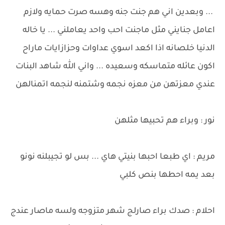
... وبعدين اني هم جنت جنه وهسه صرت حمايه ولازم
اعامل جنايني مثل ماجنت احب واحد يعاملني ... يا خاله
الدنيا خلصانه اذا اكعد اسوي عداوات وحزازايات ماراح
اكون عائله متماسكه وسعيده ... واني الله شاهد البنات
عندي معزتهن من معزه نجمه وشتمنه لنجمه اتمنالهن
نور : وبراء هم تحبيها مثلهن
مريم : اي طبعا احبها بنيتي هاي ... بس لو تجيبلنه نونو
بعد يمه احطها بنص كلبي
احلام : صدك براء صارلج شهر متزوجه ولسه ماصار عندج