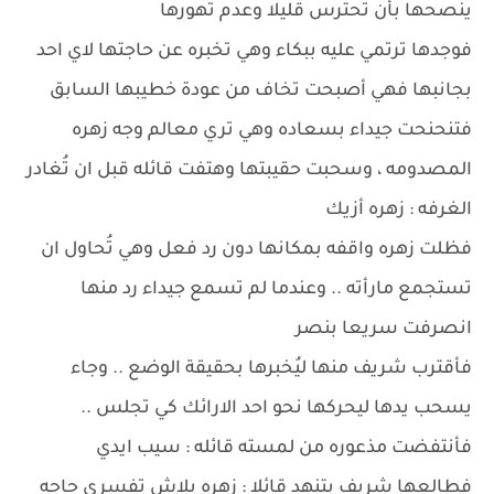
ينصحها بأن تحترس قليلا وعدم تهورها
فوجدها ترتمي عليه ببكاء وهي تخبره عن حاجتها لاي احد
بجانبها فهي أصبحت تخاف من عودة خطيبها السابق
فتنحنحت جيداء بسعاده وهي تري معالم وجه زهره
المصدومه ، وسحبت حقيبتها وهتفت قائله قبل ان تُغادر
الغرفه : زهره أزيك
فظلت زهره واقفه بمكانها دون رد فعل وهي تُحاول ان
تستجمع مارأته .. وعندما لم تسمع جيداء رد منها
انصرفت سريعا بنصر
فأقترب شريف منها ليُخبرها بحقيقة الوضع .. وجاء
يسحب يدها ليحركها نحو احد الارائك كي تجلس ..
فأنتفضت مذعوره من لمسته قائله : سيب ايدي
فطالعها شريف بتنهد قائلا : زهره بلاش تفسري حاجه