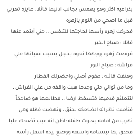
بذراعيه اكثر وهو يهمس بجانب اذنيها قائلا : عايزه تهربي
قبل ما اصحي من النوم يازهره
فحركت زهره رأسها لحاجتها للتنفس .. حتي أبتعد عنها
قائلا : صباح الخير
فرفعت زهره بوجهها نحوه بخجل بسبب غفيانها علي
فراشه : صباح النور
وهتفت قائله : هقوم أصلي واحضرلك الفطار
وما من ثواني حتي وجدها هبت واقفه من علي الفراش ،
لتتعلثم قدميها فتسقط ارضا .. فطالعها هو ضاحكاً
فتأملت نظراته الضاحكه بحنق ، ونهضت قائله وهي
تهرب من امامه بعبوث طفله :اظن انه عيب تضحك عليا
فحدق بها ببتسامه واسعه ووضع بيده اسفل رأسه