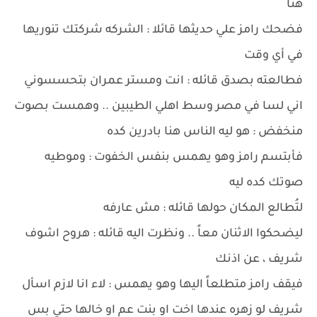
هنا
فضحك رامز علي حديثها قائلا : الشركه شركتك تنوريها
في أي وقت
فطالعته بصدق قائله : انت ومستر عمران بتحسسوني
اني لسا في مصر وسط اهلي الطيبين .. وهمست بصوت
منخفض : هو ليه الناس هنا بادرين كده
فأبتسم رامز وهو يهمس بنفس الخفوت : وموطيه
صوتك كده ليه
لتُطالع المكان حولها قائله : مش عارفه
ليضحكوا الاثنان معاً .. ونظرت اليه قائله : هروح اشوف
شريف ، عن اذنك
فيقف رامز متطلعاً اليها وهو يهمس : لاء انا لازم اسأل
شريف لو زهره عندها اخت او بنت عم او خالها حتي بس