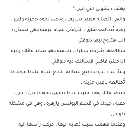
يهتف : بتقولي انتي فين ؟
وانهي اتصاله معها سريعا ، وذهب نحوه حجرته واعين
زهره تُطالعه بقلق .. لتركض بتجاه غرفته وهي تتسأل :
انت هتروح ليها دلوقتي
فطالعها شريف بنظرات صامته وهو يتنهد قائلا : زهره
انا مش فاضي لأسألتك ديه دلوقتي
ومدّ بيده نحو مفاتيح سيارته ، لتقع عيناه عليها فوجدها
تُطالعه بأعين حزينه ..
فتنهد قائلا وهو يقترب منها يحتوي وجهها بين راحتي
كفيه : جيداء في قسم البوليس يازهره ، وهي في مشكله
دلوقتي
وعندما فهمت سبب ذهابه اليها ، حركت رأسها اليه