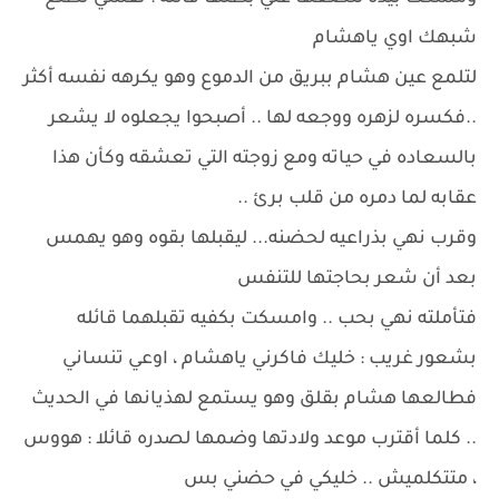
شبهك اوي ياهشام
لتلمع عين هشام ببريق من الدموع وهو يكرهه نفسه أكثر
..فكسره لزهره ووجعه لها .. أصبحوا يجعلوه لا يشعر
بالسعاده في حياته ومع زوجته التي تعشقه وكأن هذا
عقابه لما دمره من قلب برئ ..
وقرب نهي بذراعيه لحضنه... ليقبلها بقوه وهو يهمس
بعد أن شعر بحاجتها للتنفس
فتأملته نهي بحب .. وامسكت بكفيه تقبلهما قائله
بشعور غريب : خليك فاكرني ياهشام ، اوعي تنساني
فطالعها هشام بقلق وهو يستمع لهذيانها في الحديث
.. كلما أقترب موعد ولادتها وضمها لصدره قائلا : هووس
، متتكلميش .. خليكي في حضني بس