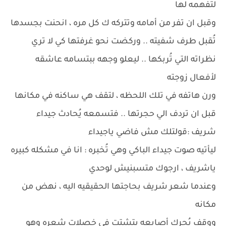
لتفهمه لها
وقبل ان تفر من أمامه وتتركه ك كل مره ، انحنت بجسدها
تُقبل طرف شفيته .. وركضت نحو غرفتها كي لا تري
نظراته التي تُربكها .. ليعلو وجهه ببتسامه عاشقه
لأفعال زوجته
ورن هاتفه في تلك اللحظه ، لتقف هي ساكنه في مكانها
قبل ان تردف الي حجرتها .. فتسمعه يُحادث جيداء
شريف :قولتلك مش فاضي ياجيداء
ليأتيه صوت جيداء الباكي وهي تُخبره : انا في مشكله كبيره
ياشريف ، ارجوك متسبنيش لوحدي
وعندما شعر شريف بحاجتها الحقيقيه اليه ، نهض من
مكانه
ووقف يُحرك أصابعه بتشتت في خصلات شعره وهو