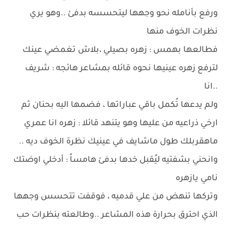
ورفع بأنامله نحو وجهها ليتحسسه بدفئ ..وهو يري
نظرات الخوف منها
فطالعها بهمس : زهره بصيلي ،بلاش تغمضي عينك
لترفع زهره عينيها نحوه قائله بمشاعر هائجه : شريف
..انا
ولم يدعها تُكمل باقي عباراتها ، فضمها اليه بحنان ثم
ارخي ذراعيه من عليها وهو يتنهد قائلا : زهره انا عمري
ماهقربلك طول ماشايف في عينيك نظرة الخوف ديه ..
وانحني بشفتيه ليُقبل خدها بدفئ هامساً : أدخلي اوضتك
نامي يازهره
وتركها تنهض من علي قدميه ، فوقفت تتحسس وجهها
الذي احترق بحرارة هذه المشاعر ..وطالعته بنظرات حب