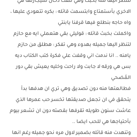
لتنظر اليها منه بخبث وهي تنفث دُخان سيجارتها هي
الاخري بأستمتاع وابتسمت قائله : بكره تتعودي عليها ،
واه حاجه بنطلع فيها قرفنا يابنتي
واكملت بخبث قائله : قوليلي بقي هتعملي ايه مع حازم
لتنظر اليها جميله بهدوء وهي تفكر : هطلق من حازم
يامنه .. انا ندمت اني وقفت علي فكرة كتب الكتاب ديه
بس هي ورقه لا جابت ولا راحت وخليه يعيش بقي دور
المُضحي
فطالعتها منه دون تصديق وهي تري ان هدفها بدأ
يتحقق في ان تجعل صديقتها تخسر حب عمرها الذي
عاشت سنون طويله تقرفها بقصته دون ان تشعر بيوم
بأحتياجها هي للحب ايضا ..
وتنهدت منه قائله بضمير لاول مره نحو جميله رغم انها