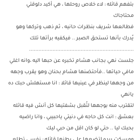
بتفهم قائله : لاء خلاص روحلها ، هي أكيد دلوقتي
محتاجاك
فطالعها شريف بنظرات حانيه ، ثم ذهب وتركها وهو
يُدرك بأنها تستحق الصبر .. فيكفيه برأتها تلك
...................................................................
جلست نهي بجانب هشام تخبره عن حبها اليه ،وانه اغلي
مافي حياتها ..فأحتضنها هشام بحنان وهو يقرب وجهه
من وجهها لينظر في عينيها قائلا : انا مستهلش حبك ده
يانهي
لتقترب منه بوجهها لتُقبل بشفتيها كل أنش فيه قائله
بعشق : انت كل حاجه في دنيتي ياحبيبي ، وانا راضيه
بحبك ليا .. حتي لو كان اقل من حبي ليك
ومسكت بيده لتضعها علي بطنها قائله : نفسي تطلع