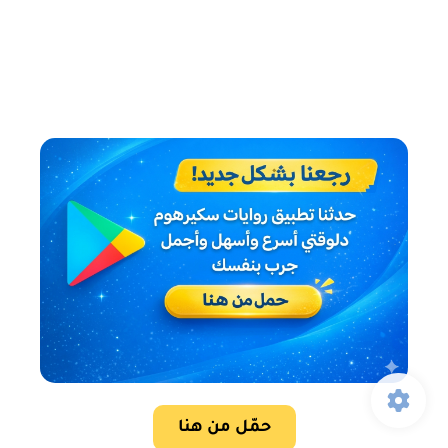
حمّل من هنا