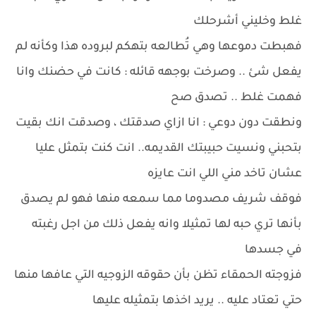
غلط وخليني أشرحلك
فهبطت دموعها وهي تُطالعه بتهكم لبروده هذا وكأنه لم
يفعل شئ .. وصرخت بوجهه قائله : كانت في حضنك وانا
فهمت غلط .. تصدق صح
ونطقت دون دوعي : انا ازاي صدقتك ، وصدقت انك بقيت
بتحبني ونسيت حبيبتك القديمه.. انت كنت بتمثل عليا
عشان تاخد مني اللي انت عايزه
فوقف شريف مصدوما مما سمعه منها فهو لم يصدق
بأنها تري حبه لها تمثيلا وانه يفعل ذلك من اجل رغبته
في جسدها
فزوجته الحمقاء تظن بأن حقوقه الزوجيه التي عافها منها
حتي تعتاد عليه .. يريد اخذها بتمثيله عليها