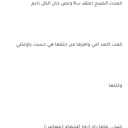
كعدت الصبح اعتقد ب6 ونص جان الكل نايم
كمت اكعد امي واهزها من جتفها هي حست باوعتلي
وكتلها
حنين...ماما راح اروح للحمام (بنعاس)