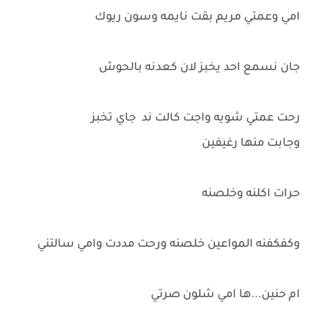
امي وعمتي مريم بقت نايمه وسون ريوك
جان نسمع احد يخبز لان كعدنه بالحوش
رحت عمتي شويه واجت كالت ند جاي تخبز
وجابت منها رغيفين
حرات اكلنه وخلصنه
وكفكفنه المواعين خلصنه ورحت مددت وامي سالتني
ام حنين...ها امي شلون صرتي