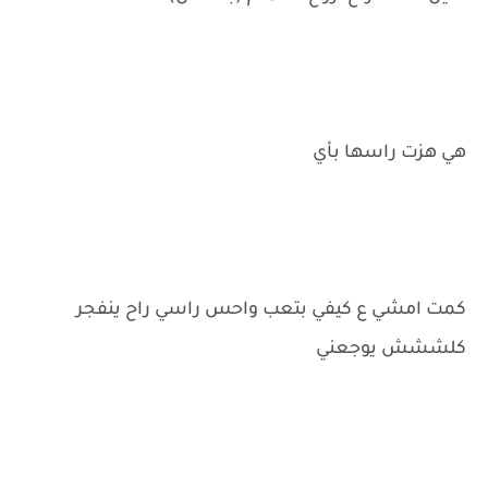
هي هزت راسها بأي
كمت امشي ع كيفي بتعب واحس راسي راح ينفجر
كلششش يوجعني