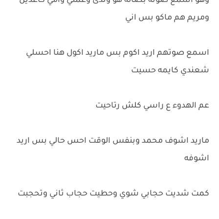
وهو اسمع صوته بصاله هو وندى وعمتي وامي كاعدين
ومريم هم ماكو بس اني
اسمع صوتهم اريد اكوم بس ماريد اكول هنا احسلي
شعندي كايمه حسيت
عم الهدوء ع راسي كلش رتاحيت
ماريد اشوف محمد وبنفس الوقت احس حالي بس اريد
اشوفه
كمت شديت حجابي شوي وحطيت حجاب ثاني وتحجبت