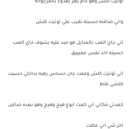
توترت كلش وهو كام يهز بهدوء بالمرجوحه
واني صافنه حسيته تقرب علي توترت كلش
اني جاي العب بالمبايل هو صد عليه يشوف جاي العب
حسيته اخذ نفس عميييق
اني توترت كلش ومفت جان حساس رهبه بداخلي حسيت
كلشي غلط
كعدتي مكاني اني كمت ابوع هيج وهيج وهو بعده صافن
اخر شي اني عطت