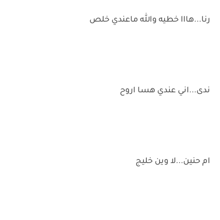
رنا...هااا خطيه والله ماعندي خلص
ندى...اني عندي هسا اروح
ام حنين...لا وين خليج