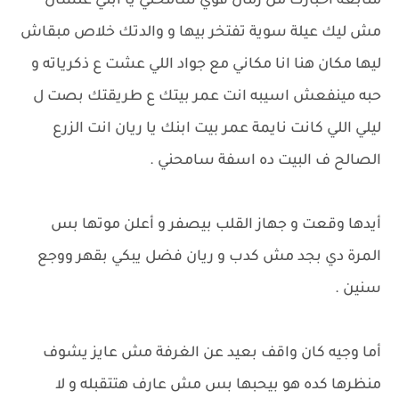
متابعة اخبارك من زمان قوي سامحني يا ابني علشان
مش ليك عيلة سوية تفتخر بيها و والدتك خلاص مبقاش
ليها مكان هنا انا مكاني مع جواد اللي عشت ع ذكرياته و
حبه مينفعش اسيبه انت عمر بيتك ع طريقتك بصت ل
ليلي اللي كانت نايمة عمر بيت ابنك يا ريان انت الزرع
الصالح ف البيت ده اسفة سامحني .
أيدها وقعت و جهاز القلب بيصفر و أعلن موتها بس
المرة دي بجد مش كدب و ريان فضل يبكي بقهر ووجع
سنين .
أما وجيه كان واقف بعيد عن الغرفة مش عايز يشوف
منظرها كده هو بيحبها بس مش عارف هتتقبله و لا