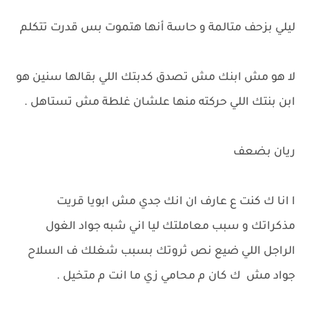
ليلي بزحف متالمة و حاسة أنها هتموت بس قدرت تتكلم
لا هو مش ابنك مش تصدق كدبتك اللي بقالها سنين هو
ابن بنتك اللي حركته منها علشان غلطة مش تستاهل .
ريان بضعف
ا انا ك كنت ع عارف ان انك جدي مش ابويا قريت
مذكراتك و سبب معاملتك ليا اني شبه جواد الغول
الراجل اللي ضيع نص ثروتك بسبب شغلك ف السلاح
جواد مش ك كان م محامي زي ما انت م متخيل .