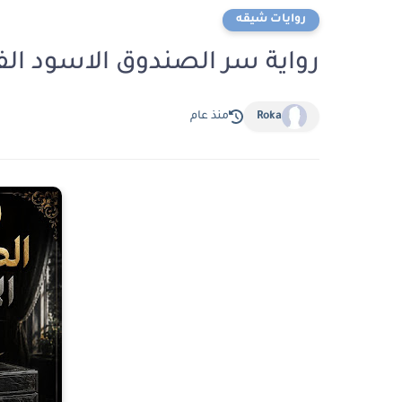
روايات شيقه
رواية سر الصندوق الاسود الفصل الاول 1 بق
Roka
منذ عام