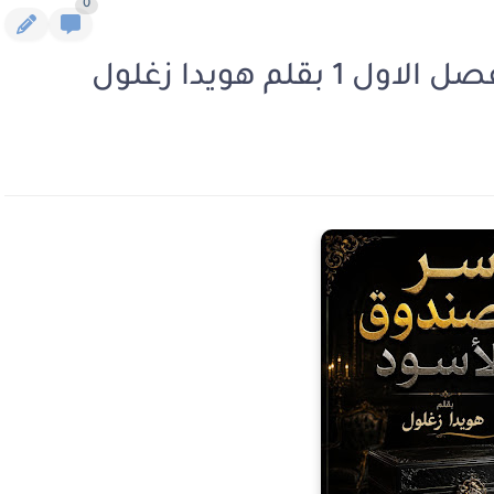
0
لم هويدا زغلول