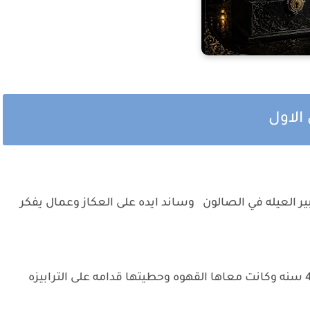
 الاول
ر العيله في الصالون وساند ايده على العكاز وعمال يفكر
وفي الوقت ده دخلت ابتسام الخدامه اللي عندها 40 سنه وكانت معاها القهوه وحطيتها قدامه على الترابيزه