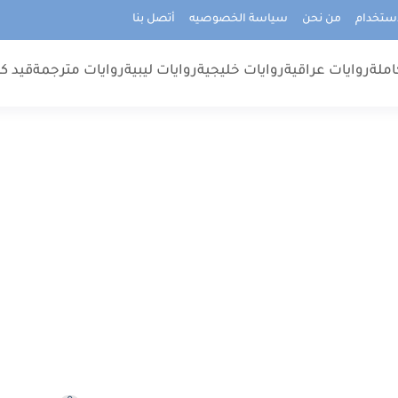
استخدام
من نحن
سياسة الخصوصيه
أتصل بنا
املة
روايات عراقية
روايات خليجية
روايات ليبية
روايات مترجمة
قيد كت