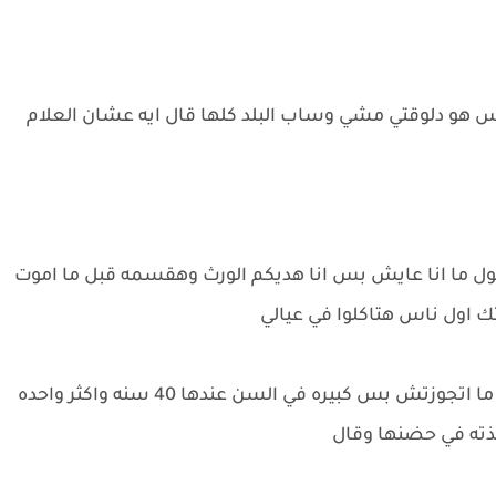
يونس هو دلوقتي مشي وساب البلد كلها قال ايه عشان العلام
طول ما انا عايش بس انا هديكم الورث وهقسمه قبل ما اموت
 اول ناس هتاكلوا في عيالي
في الوقت ده دخلت عليهم صابرين بنت حامد لسه ما اتجوزتش بس كبيره في السن عندها 40 سنه واكثر واحده
اخذته في حضنها وقال