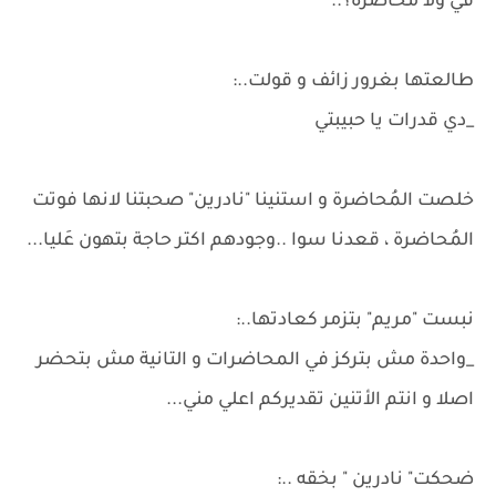
في ولا محاضرة؟..
طالعتها بغرور زائف و قولت..:
_دي قدرات يا حبيبتي
خلصت المُحاضرة و استنينا "نادرين" صحبتنا لانها فوتت
المُحاضرة ، قعدنا سوا ..وجودهم اكتر حاجة بتهون عَليا...
نبست "مريم" بتزمر كعادتها..:
_واحدة مش بتركز في المحاضرات و التانية مش بتحضر
اصلا و انتم الأتنين تقديركم اعلي مني...
ضحكت" نادرين " بخقه ..: