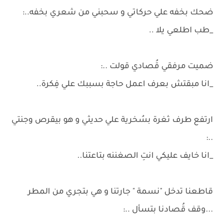
ضحك بخفه علي حركاتي و سحبني من شعري بخفه..:
_طب اطلعي يلا ..
ضميت مرفقي قُصادي قولت ..:
_انا مبقتش بعرف اعمل حاجة بسببك علي فِكرة..
ارتفع طرف ثغرة بسُخرية علي حديثي و هو بيقرص وجنتي
..:
_انا خايف عليكي انتِ الصغننه بتاعتنا..
قاطعنا تدخل "نسمة " جارتنا و هي بتجري من المطر
...وقف قُصادنا بتسأل ..: