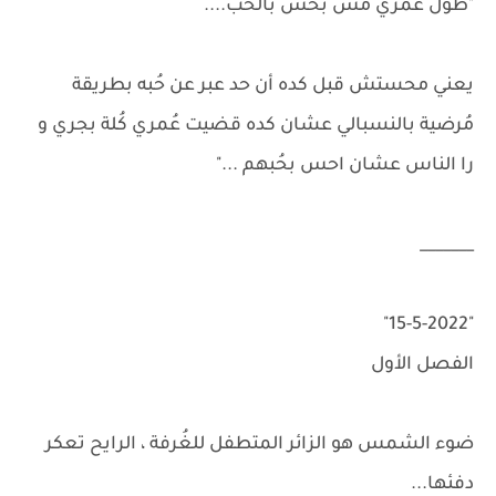
"طول عمري مش بحس بالحُب....
يعني محستش قبل كده أن حد عبر عن حُبه بطريقة
مُرضية بالنسبالي عشان كده قضيت عُمري كُلة بجري و
را الناس عشان احس بحُبهم ..."
_______
"15-5-2022"
الفصل الأول
ضوء الشمس هو الزائر المتطفل للغُرفة ، الرايح تعكر
دفئها...