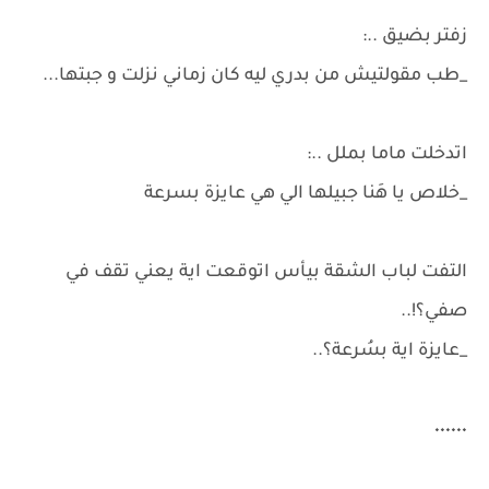
زفتر بضيق ..:
_طب مقولتيش من بدري ليه كان زماني نزلت و جبتها...
اتدخلت ماما بملل ..:
_خلاص يا هَنا جبيلها الي هي عايزة بسرعة
التفت لباب الشقة بيأس اتوقعت اية يعني تقف في
صفي؟!..
_عايزة اية بسُرعة؟..
٠٠٠٠٠٠