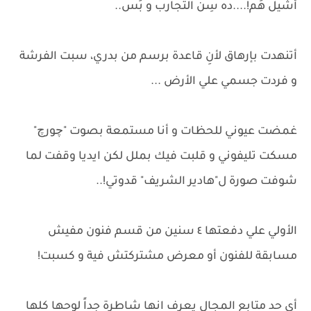
أشيل هَم!....ده سِن التجارب و بَس..
أتنهدت بإرهاق لأنِ قاعدة برسم من بدري، سبت الفرشة
و فردت جسمي علي الأرض ...
غمضت عيوني للحظات و أنا مستمعة بصوت "چورچ"
مسكت تليفوني و قلبت فيك بملل لكن ايديا وقفت لما
شوفت صورة ل"هادير الشريف" قدوتي!..
الأولي علي دفعتها ٤ سنين من قسم فنون مفيش
مسابقة للفنون أو معرض مشتركتش فية و كسبت!
أي حد متابع المجال يعرف انها شاطرة جداً لوحها كلها