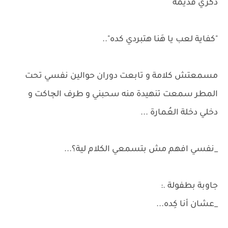
ذكري قديمة
"كفاية لعب يا هَنا هتبردي كده"..
مسمعتش كلامة و تابعت دوران حوالين نفسي تحت
المطر سمعت تنهيدة منه سحبني و طرف الچاكت و
دخلي دخلة العُمارة ...
_نفسي افهم مش بتسمعي الكلام لية؟...
جاوبة بطفولة .:
_عشان أنا كِده...