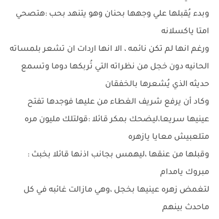
وبدء يُقبلها علي وجهها بحنان وهو يتنهد بحب :هتصحي
امتا ياكسلانه
ورغم انها لم تكن نائمه ، الا انها اردات ان تشعر بلمساته
الحانيه دون خجل من نظراته التي تُربكها دوما وتسمع
حديثه الذي يُشعرها بالخفقان
وكاد أن يرفع شريف الغطاء من عليها فوجدها تفتح
عينيها سريعا،ليضحك بمكر قائلا :قولتلك مليون مره
متلعبيش معايا يازهره
وقبلها من عنقها ،ليهمس بجانب اذنها قائلا بخبث :
مبروك يامدام
لتغمض زهره عينيها بخجل ،وهي مازالت غائبه في كل
ماحدث بينهم