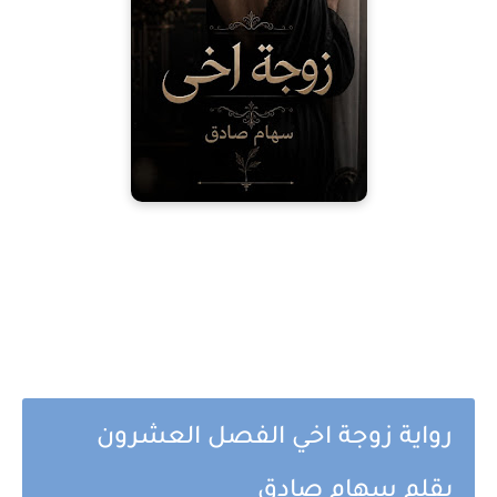
رواية زوجة اخي الفصل العشرون
بقلم سهام صادق