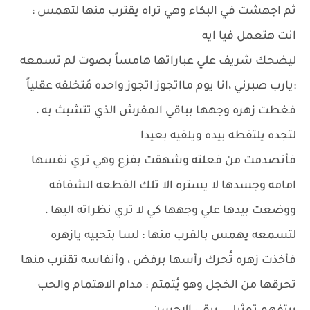
ثم اجهشت في البكاء وهي تراه يقترب منها لتهمس :
انت هتعمل فيا ايه
ليضحك شريف علي عباراتها هامساً بصوت لم تسمعه
:يارب صبرني ،انا يوم مااتجوز اتجوز واحده مُتخلفه عقلياً
فغطت زهره وجهها بباقي المفرش الذي تتشبث به ،
لتجده يلتقطه بيده ويلقيه بعيدا
فأنصدمت من فعلته وشهقت بفزع وهي تري نفسها
امامه وجسدها لا يستره الا تلك القطعه الشفافه
ووضعت بيدها علي وجهها كي لا تري نظراته اليها ،
لتسمعه يهمس بالقرب منها : لسا بتحبيه يازهره
فأخذت زهره تُحرك رأسها برفض ، وأنفاسه تقترب منها
تحرقها من الخجل وهو يُتمتم : مدام الاهتمام والحب