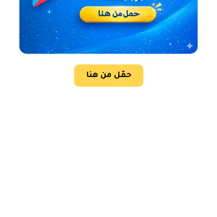
حمّل من هنا