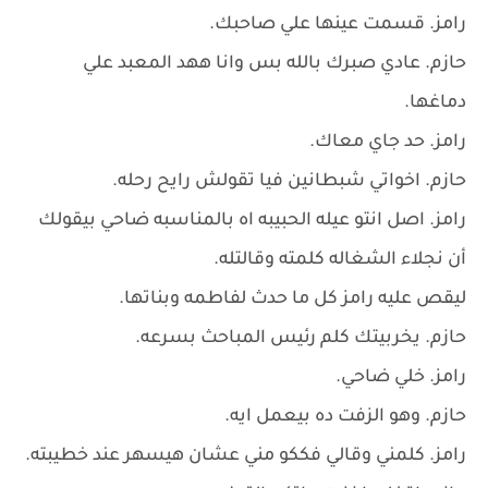
رامز. قسمت عينها علي صاحبك.
حازم. عادي صبرك بالله بس وانا ههد المعبد علي
دماغها.
رامز. حد جاي معاك.
حازم. اخواتي شبطانين فيا تقولش رايح رحله.
رامز. اصل انتو عيله الحبيبه اه بالمناسبه ضاحي بيقولك
أن نجلاء الشغاله كلمته وقالتله.
ليقص عليه رامز كل ما حدث لفاطمه وبناتها.
حازم. يخربيتك كلم رئيس المباحث بسرعه.
رامز. خلي ضاحي.
حازم. وهو الزفت ده بيعمل ايه.
رامز. كلمني وقالي فككو مني عشان هيسهر عند خطيبته.