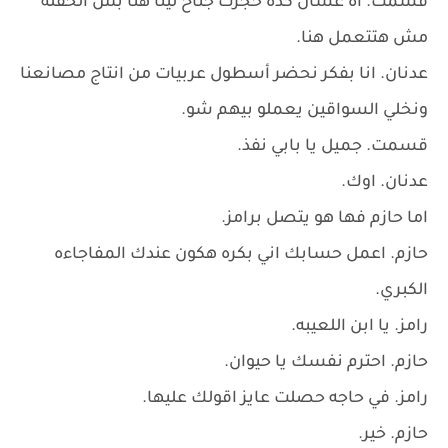
قسمت. اه عشان كده حجزت جناح لينا هنا بس الحفله
مش هتتعمل هنا.
عدنان. انا بفكر نحضر أسطول عربيات من انتاج مصانعنا
ونخلي السواقين يعملو بيهم شو.
قسمت. جميل يا بابي نفذ.
عدنان. اوك.
اما حازم فها هو يتصل برامز.
حازم. اعمل حسابك اني بكره هكون عندك المفاجاءه
الكبري.
رامز. يا ابن اللعيبه.
حازم. احترم نفسك يا حيوان.
رامز. في حاجه حصلت عايز اقولك عليها.
حازم. خير.