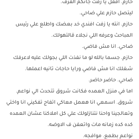
حازم. اقفل يا زفت جاتكم القرف.
ليتصل حازم علي ضاحي.
حازم. انته يا زفت افندي خد بعضك واطلع علي رئيس
المباحث وعرفه اللي نجلاء قالتهولك.
ضاحي. انا مش فاضي.
حازم. جسما بالله لو ما نفذت اللي بجولك عليه لاعرفك
شغلك انا مش فاضي ورايا حاجات تانيه اعملها.
ضاحي. حاضر حاضر.
اما في منزل العمده فكانت شروق تتحدث الي نواعم.
شروق. اسمعي انا هعمل معاكي اتفاج تفكيني انا واختي
وتعالجينا واحنا نتنازلولك علي كل املاكنا عشان العمده
كده كده زمانه مات واتعفن ف الاوضه.
نواعم بطمع. موافجه.