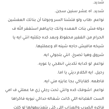
شديد.
شديد. اه عشر سنين سجن.
نواعم. طاب ولو فتشنا السر وجولنا أن بناتك العفشين
دوله مش بنات العمده وانك جايباهم استغفر الله ف
الحرام من الغفير محفوظ وبعد كده جتلتيه انتي ايه يا
شيخه مافيش حاجه شينه الا وعملتيها.
شروق وهيا تصرخ. انتي بتجولي ايه.
نواعم. لو كدابه تكدبني انطجي يا عوره.
رحيل. ايه الكلام ديتي يا اما.
فاطمه. كفاياكي بجا عايزه مني ايه.
نواعم. اشوفك كده وانتي تحت رجلي زي ما عملتي ف امي
الست الغلبانه اللي كانت شغاله حداكي نبويه فاكراها
فاكره الضرب والعذاب اللي كتي بتعذبيهولها لو كلت