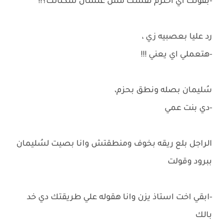
-بقولك اي احترم نفسك مش علشان سكتالك؟!!
رد عليا بعصبيه زي ،
-هتعملي اي يعني !!!
سُليمان بصله ونطق بحزم،
-دي بنت عمي
الراجل بلع ريقه بخوف ومنطقتش وانا بصيت لسُليمان
ببرود وقولت
-ابقي اخت استاذ يزن وانا هقوله علي طريقتك دي خد
بالك