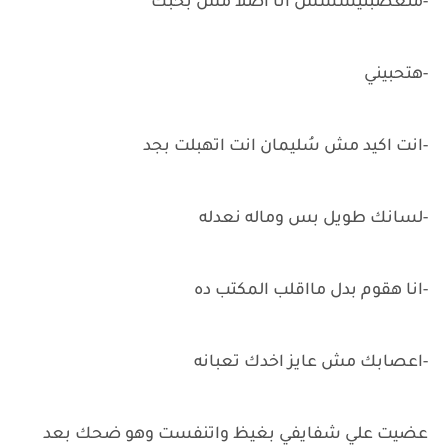
-متعصبنيششش انا اصلاً مش بحبك
-هتحبيني
-انت اكيد مش سُليمان انت اتهبلت بجد
-لسانك طويل بس وماله نعدله
-انا هقوم بدل مااقلب المكتب ده
-اعصابك مش عايز اخدك تعبانه
عضيت علي شفايفي بغيظ واتنفست وهو ضحك بعد