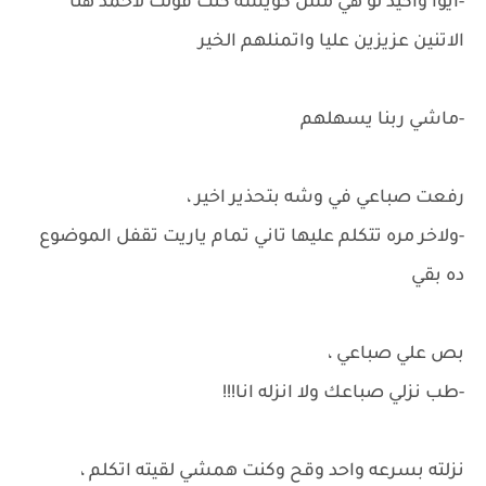
-ايوا واكيد لو هي مش كويسه كنت قولت لاحمد هنا
الاتنين عزيزين عليا واتمنلهم الخير
-ماشي ربنا يسهلهم
رفعت صباعي في وشه بتحذير اخير ،
-ولاخر مره تتكلم عليها تاني تمام ياريت تقفل الموضوع
ده بقي
بص علي صباعي ،
-طب نزلي صباعك ولا انزله انا!!!
نزلته بسرعه واحد وقح وكنت همشي لقيته اتكلم ،