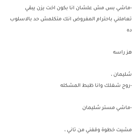
-ماشي بس مش علشان انا بكون اخت يزن يبقي
تعاملني باحترام المفروض انك متكلمش حد بالاسلوب
ده
هز راسه
سُليمان ،
-روح شغلك وانا ظبط المشكله
-ماشي مستر سُليمان
مشيت خطوة وقفني من تاني ،