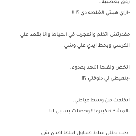
زعق بعصبيه ،
-ازاي هببتي الغلطه دي ؟!!!!
مقدرتش اتكلم وانفجرت في العياط وانا بقعد علي
الكرسي وبحط ايدي علي وشي
اتخض ولفلها اتنهد بهدوء ،
-بتعيطي لي دلوقتي ؟!!!
اتكلمت من وسط عياطي.
-المشكله كبيره !!! وحصلت بسببي انا
-طب بطلي عياط هحاول احلها اهدي بقي