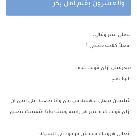
والعشرون بقلم امل بكر
بصلي عمر وقال ،
-فعلاً كلامه حقيقي ؟!
معرفش ازاي قولت كده ،
-ايوا صح
سُليمان بصلي بدهشه من ردي وانا ضغط علي ايدي ان
ازاي قولت كده عمر هز راسه ومشا وانا اتنفست بضيق
-تعالي هروحك محدش موجود في الشركه