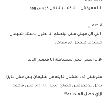
-انا معرفش !! انا كنت بشتغل كويس ووو
قاطعني ،
-انتي الي هببتي مش بيتصلح انا هقول لاستاذ سُليمان
هيشوف هيعمل اي معاكي
-لا لا استني مش متستاهله انا هصلح الدنيا
مقولتش كده علشان خايفه من سُليمان بس مش عايزا
يدخل ..ومعرفش هصلح الدنيا ازاي وانا مش فاهمه
ازاي حصل الغلط ده!!!