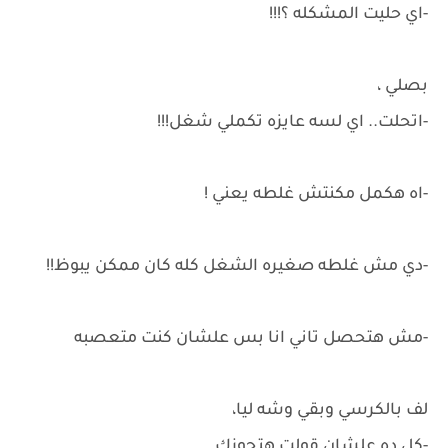
-اي حليت المشكله ؟!!!
بصلي ،
-اتحلت.. اي لسه عايزه تكملي شغل!!!
-اه هكمل مكنتش غلطه يعني !
-دي مش غلطه صغيره الشغل كله كان ممكن يبوظ!!
-مش هتحصل تاني انا بس علشان كنت متعصبه
لف بالكرسي وبقي وشه ليا،
-كل ده علشان قولت هتجوزك