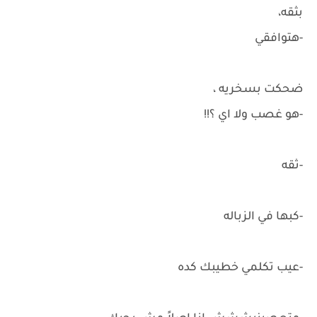
بثقه،
-هتوافقي
ضحكت بسخريه ،
-هو غصب ولا اي ؟!!
-ثقه
-كبها في الزباله
-عيب تكلمي خطيبك كده