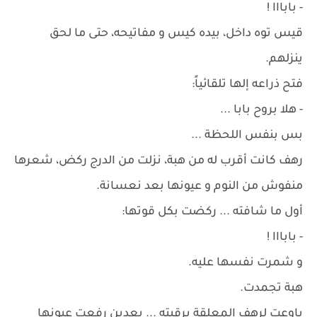
- بابااا !
قيس توه داخل، بيده كيس و مفاتيحه، حتى ما لحق
ينزلهم.
فتح ذراعه إلها تلقائياً:
- هلا بروح بابا ...
بس بنفس اللحظة ...
رهف كانت أقرب له من هبة، نزلت من الدرج ركض، شعرها
منفوش من النوم و عيونها بعد نعسانة.
أول ما شافته ... ركضت بكل قوتها:
- بابااا !
و شمرت نفسها عليه.
هبة تجمدت.
باوعت لرهف المعلقة برقبته ... بعدين رفعت عيونها