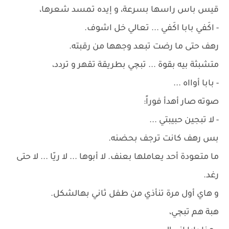
قيس باس راسها بسرعة، و إيده تمسد شعرها،
- اكَفي بابا اكَفي ... تعالي خل اشوف.
رهف حتى ما رضت تبعد وجهها من رقبته.
متشبثة بيه بقوة ... تبچي بطريقة تقهر و تردد،
- بابا أوااه ...
صوته صار أهدأ فوراً:
- لا تبجين حبيبتي ...
بس رهف كانت ترجف بحضنه.
ما متعودة أحد يعاملها بعنف. لا أبوها ... لا ريّا ... لا حتى
رغد.
و هاي أول مرة تنأذي من طفل ثاني بهالشكل.
هبة هم تبچي،