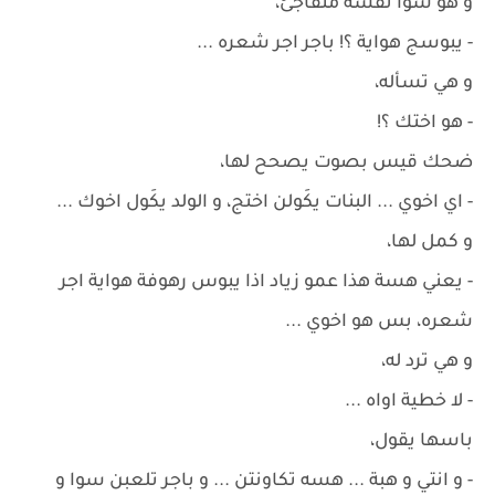
و هو سوا نفسه متفاجئ،
- يبوسج هواية ؟! باجر اجر شعره ...
و هي تسأله،
- هو اختك ؟!
ضحك قيس بصوت يصحح لها،
- اي اخوي ... البنات يكَولن اختج، و الولد يكَول اخوك ...
و كمل لها،
- يعني هسة هذا عمو زياد اذا يبوس رهوفة هواية اجر
شعره، بس هو اخوي ...
و هي ترد له،
- لا خطية اواه ...
باسها يقول،
- و انتي و هبة ... هسه تكاونتن ... و باجر تلعبن سوا و