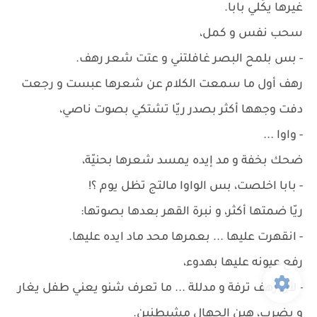
غيرها يكَلي بابا.
سحب نفس و كمل،
- بس بلمح البصر غافلتني و عتت شعر رهف.
رهف أول ما سمعت الكلام عن شعرها عبست و رجعت
دفت وجهها أكثر بصدر ريّا تشتكي بصوت ناصي،
- واوا ...
ضحك بخفة و مد إيده يمسد شعرها بحنيّة،
- بابا اخلصت، بس الواوا مالتج تظل يوم ؟!
ريّا ضمتها أكثر، و نبرة القهر بعدها بصوتها:
- انقهرت عليها ... بعمرها محد ماد ايده عليها.
رفع عيونه عليها بهدوء،
- لأن رهف ترفة و مدللة ... ما تعرف شنو يعني طفل يغار
و يضرب، هين الجهال مشيطنين.