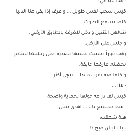
- هذا بابا اني !!
قيس سحب نفس طويل ... و عرف إذا بقى هنا الدنيا
كلها تسمع الصوت ...
شالهن الثنتين و دخل للغرفة بالطابق الأرضي.
و جلس على الأرض.
رهف فوراً دحست نفسها بصدره. حتى رجلينها لمتهم
بحضنه، عارفها خايفة.
و كلما هبة تقرب منها ... تبچي أكثر.
- لااا ...
قيس لف ذراعه حولها بحماية واضحة:
- محد يجيسج يابا ... اهدي بنيتي.
هبة شهقت:
- بابا ليش هيچ ؟!