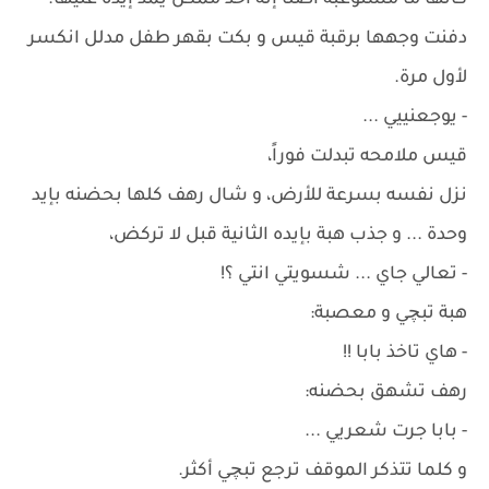
كأنها ما مستوعبة أصلًا إنه أحد ممكن يمد إيده عليها.
دفنت وجهها برقبة قيس و بكت بقهر طفل مدلل انكسر
لأول مرة.
- يوجعنييي ...
قيس ملامحه تبدلت فوراً،
نزل نفسه بسرعة للأرض، و شال رهف كلها بحضنه بإيد
وحدة ... و جذب هبة بإيده الثانية قبل لا تركض،
- تعالي جاي ... شسويتي انتي ؟!
هبة تبچي و معصبة:
- هاي تاخذ بابا !!
رهف تشهق بحضنه:
- بابا جرت شعريي ...
و كلما تتذكر الموقف ترجع تبچي أكثر.