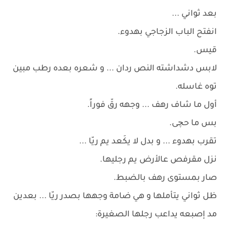
بعد ثواني ...
انفتح الباب الزجاجي بهدوء.
قيس.
لابس دشداشته النص ردان ... و شعره بعده رطب مبين
توه غاسله.
أول ما شاف رهف ... وجهه رقّ فوراً.
بس ما حچى.
تقرب بهدوء ... و بدل لا يكَعد يم ريّا ...
نزل مقرفص عالأرض يم رجليها.
صار بمستوى رهف بالضبط.
ظل ثواني يتأملها و هي ضامة وجهها بصدر ريّا ... بعدين
مد إصبعه يداعب رجلها الصغيرة: