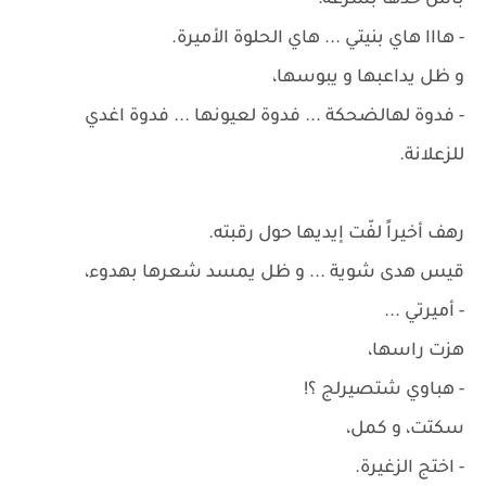
باس خدها بسرعة:
- هااا هاي بنيتي ... هاي الحلوة الأميرة.
و ظل يداعبها و يبوسها،
- فدوة لهالضحكة ... فدوة لعيونها ... فدوة اغدي
للزعلانة.
رهف أخيراً لفّت إيديها حول رقبته.
قيس هدى شوية ... و ظل يمسد شعرها بهدوء،
- أميرتي ...
هزت راسها،
- هباوي شتصيرلج ؟!
سكتت، و كمل،
- اختج الزغيرة.