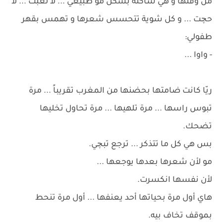
من وقتها و هي ساكتة بشكل مو طبيعي ... لا لعبت ... لا
حچت ... و كل شوية تتحسس شعرها و تهمس بقهر
طفولي:
- واوا ...
ريّا كانت ضامتها بحضنها من المغرب تقريباً ... مرة
تبوس راسها ... مرة تلهيها ... مرة تحاول تخليها
تضحك.
بس هي كل ما تتذكر ... ترجع تبچي.
مو لأن شعرها بعدها يوجعها ...
لأن نفسها انكسرت.
هاي أول مرة بحياتها أحد يعنفها ... أول مرة تنحط
بموقف تخاف بيه.