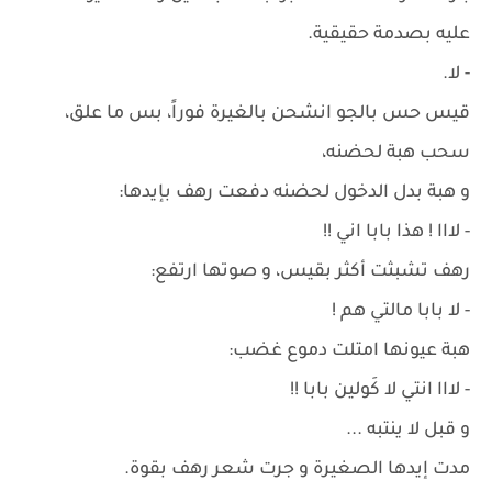
عليه بصدمة حقيقية.
- لا.
قيس حس بالجو انشحن بالغيرة فوراً، بس ما علق،
سحب هبة لحضنه،
و هبة بدل الدخول لحضنه دفعت رهف بإيدها:
- لااا ! هذا بابا اني !!
رهف تشبثت أكثر بقيس، و صوتها ارتفع:
- لا بابا مالتي هم !
هبة عيونها امتلت دموع غضب:
- لااا انتي لا كَولين بابا !!
و قبل لا ينتبه ...
مدت إيدها الصغيرة و جرت شعر رهف بقوة.