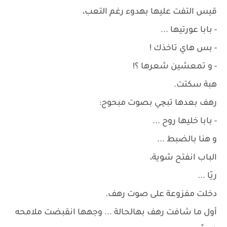
قيس التفت عليها بهدوء رغم التعب،
- بابا عورتيها ...
- بس هاي تاخذك !
- و تمعشين شعرها ؟!
هبة سكتت.
رهف بعدها تبچي بصوت مبحوح:
- بابا خليها روح ...
و هنا بالضبط ...
الباب انفتح شوية،
ريّا ...
دخلت مفزوعة على صوت رهف.
أول ما شافت رهف بهالحالة ... وجهها انقبضت ملامحه