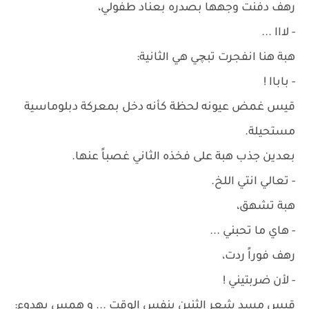
رهف دفنت وجهها بصدره بعناد طفولي،
- لااا ...
هبة هنا انفجرت تبچي هي الثانية:
- باباا !
قيس غمض عيونه لحظة كأنه دخل بمعركة دبلوماسية
مستحيلة.
بعدين جذب هبة على فخذه الثاني غصباً عنها.
- تعالي انتي اللخ.
هبة تشهق،
- هاي ما تحبني ...
رهف فوراً ردت،
- لأن ضربتيني !
قيس مسد شعر الثنين بنفس الوقت ... و همس بهدوء: