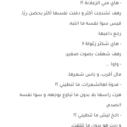
- هاي مني الزعلانة ؟!
رهف تشنجت أكثر و دفنت نفسها أكثر بحضن ريّا.
قيس سوا نفسه ما انتبه،
رجع داعبها:
- هاي شكثر زعّولة !!
رهف شهقت بصوت صغير:
- واوا ...
مال أقرب، و باس شعرها،
- فدوة لهالشعرات، ما تنطيني ؟!
هزت راسها بلا بدون ما تباوع بوجهه، و سوا نفسه
انصدم،
- اخخ ليش ما تنطيني ؟!
و ردت هو بدون ما تلتفت،