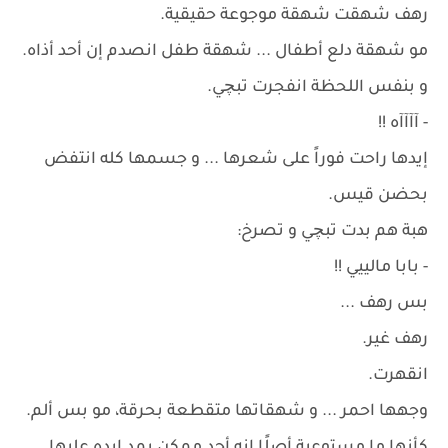
رهف شهقت شهقة موجوعة حقيقية.
مو شهقة دلع أطفال ... شهقة طفل انصدم إن أحد أذاه.
و بنفس اللحظة انفجرت تبچي.
- آآآآه !!
إيدها راحت فوراً على شعرها ... و جسمها كله انتفض
بحضن قيس.
هبة هم بدت تبچي و تصرخ:
- بابا مالييي !!
بس رهف ...
رهف غير.
انقهرت.
وجهها احمر ... و شهقاتها متقطعة بحرقة، مو بس ألم.