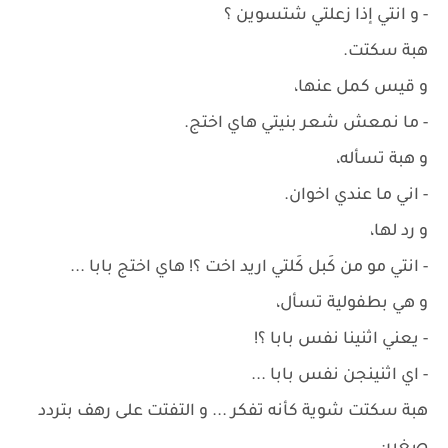
- و انتي إذا زعلتي شتسوين ؟
هبة سكتت.
و قيس كمل عنها،
- ما نمعش شعر بنيتي هاي اختج.
و هبة تسأله،
- اني ما عندي اخوان.
و رد لها،
- انتي مو من كَبل كَلتي اريد اخت ؟! هاي اختج بابا ...
و هي بطفولية تسأل،
- يعني اثنينا نفس بابا ؟!
- اي اثنينجن نفس بابا ...
هبة سكتت شوية كأنه تفكر ... و التفتت على رهف بتردد