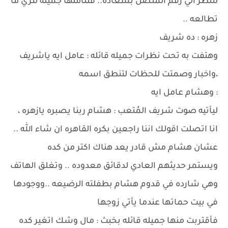
لتنظر الي رقم المتصل بسعاده.. فتتأملها جميله لتري ما
تطالعه ..
زهره : ده شريف
وهتفت به تحت نظرات جميله قائله : عامل ايه ياشريف
،واخبار وصمتت للحظات لتنطق اسمه
: وهشام عامل ايه
ليأتيه صوت شريف المُتعب : هشام ربنا يصبره يازهره ،
انا اتصلت اقولك اننا راجعين بكره القاهره ان شاء الله ..
عشان هشام مش قادر يعد هناك اكتر من كده
ويستمر حديثهم العادي لدقائق معدوده .. وتغلق الهاتف
وهي شارده في قدوم هشام بطفلته الرضيعه ..ووجودها
في بيت حماتها عندما يأتي زوجها
فأقتربت منها جميله قائله بخبث : مال وشك اتغير كده