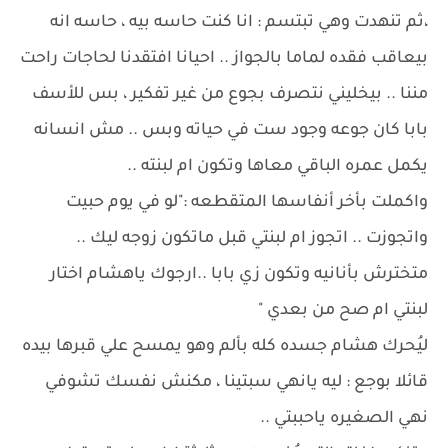
،ثم تنهدت وهي تبتسم : انا كنت حاسه بيه ، حاسه انه
بيعاقب فقده لماما بالجواز .. احيانا افتقدنا لحاجات راحت
مننا .. بيخليني نتصرف بجوع من غير تفكير ، بس للأسف
بابا كان جوعه وجود ست في حياته وبس .. مش انسانه
يكمل عمره الباقي معاها وتكون ام لبنته ..
واكملت بأخر أنفاسها المتقطعه :"لو في يوم حبيت
واتجوزت .. اتجوز ام لبنتي قبل ماتكون زوجه ليك ..
متخترش بأنانيه وتكون زي بابا ..ارجوك ياهشام اختار
لبنتي ام صح من بعدي "
ليُحرك هشام جسده كله بألم وهو يمسح علي قبرها بيده
قائلا بوجع : ليه يانهي سبتينا ، مكنش نفسك تشوفي
نهي الصغيره ياحببتي ..