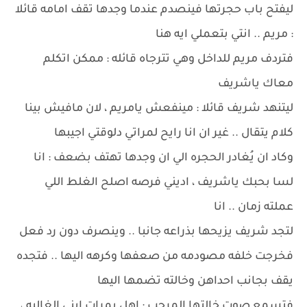
ليفتح باب حجرتها فينصدم عندما وجدها تقف امامه قائلا
: مريم .. انتي بتعملي ايه هنا
فتردف مريم للداخل وهي تترجاه قائله : ممكن اتكلم
معاك ياشريف
ليتنهد شريف قائلا : مينفعش يامريم ، لان مافيش بينا
كلام يتقال .. غير ان انا رايح لمراتي دلوقتي اجيبها
وكاد ان يُغادر الحجره الي ان وجدها تهتف بضعف : انا
لسا بحبك ياشريف ، اديني فرصه اصلح الغلط اللي
عملته زمان .. انا
لتجد شريف يزيحها بذراعه جانبا .. وينصرف دون رد فعل
فخرجت خلفه مصودمه من صعفها وكرهه اليها .. فتجده
يقف بجانب احداهن وخالته تضمها اليها
فتسمع صوت خالتها المرحب : اهل بمرات ابني الغاليه ،