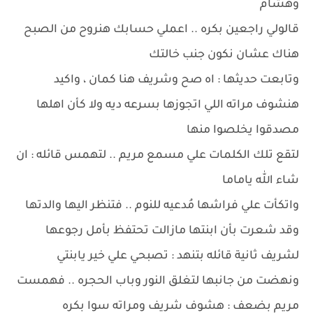
وهشام
قالولي راجعين بكره .. اعملي حسابك هنروح من الصبح
هناك عشان نكون جنب خالتك
وتابعت حديثها : اه صح وشريف هنا كمان ، واكيد
هنشوف مراته اللي اتجوزها بسرعه ديه ولا كأن اهلها
مصدقوا يخلصوا منها
لتقع تلك الكلمات علي مسمع مريم .. لتهمس قائله : ان
شاء الله ياماما
واتكأت علي فراشها مُدعيه للنوم .. فتنظر اليها والدتها
وقد شعرت بأن ابنتها مازالت تحتفظ بأمل رجوعها
لشريف ثانية قائله بتنهد : تصبحي علي خير يابنتي
ونهضت من جانبها لتغلق النور وباب الحجره .. فهمست
مريم بضعف : هشوف شريف ومراته سوا بكره