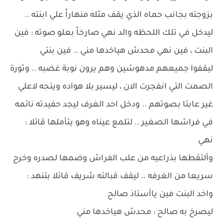
بزوجته بجانب حماه الذي يقف مثله منهاراً علي ابنته ..
ليدخل في تلك اللحظه والد نهي صارخاً بعلو صوته : فين
البنت ، فين نهي محدش هياخدها مني .. فين بنتي
ليقفوا جميعهم مدهوشين وهم يرون نوبة غضبه .. وثورة
الصمت التي انفجرت الان ، ليسير بلا هواده ويتجه لاعلي
غير عابئا بصوتهم .. ودخل احد الغرف ليجد حفيدته نائمه
في فراشها الصغير .. لتلمع عيناه وهو يتأملها قائلا :
نهي
وألتقطها بذراعيه من علب الفراش وضمها لصدره وخرج
سريعا من الغرفه .. ليقف قبالته شريف قائلا بتنهد :
واخد البنت فين ياأستاذ صالح
ليصرخ به صالح : محدش هياخدها مني