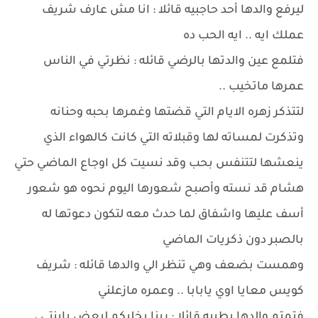
ليرفع والدها أحد حاجبيه قائلا : انا مش عارف شريف
عملك ايه .. ايه الحب ده
فتلمع عين والدتها بالرضي قائله : نظرتي في الناس
عمرها ماتخيب ..
لتتذكر زهره الايام التي قضتها وغمرها بحبه وحنانه
وتذكرت لمساته لها وقبلاته التي كانت كالهواء الذي
ينعشها لتتنفس بحب وقد نسيت كل اوجاع الماضي حتي
هشام قد نسته وأصبح شعورها اليوم نحوه هو شعور
أسف عليها واشفاق لما حدث معه لتكون دعوتها له
بالصبر دون ذكريات الماضي
وهمست بضعف وهي تنظر الي والدها قائله : شريف
كويس معايا اوي يابابا .. وعمره مازعلني
فتمتم والدها بطيبه قائلا : ربنا يخليكم لبعض يابنتي ،