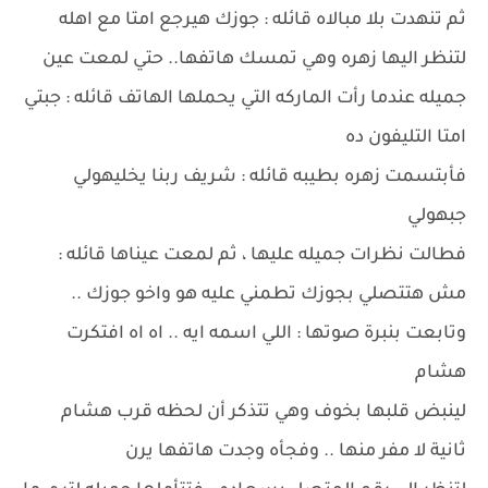
ثم تنهدت بلا مبالاه قائله : جوزك هيرجع امتا مع اهله
لتنظر اليها زهره وهي تمسك هاتفها.. حتي لمعت عين
جميله عندما رأت الماركه التي يحملها الهاتف قائله : جبتي
امتا التليفون ده
فأبتسمت زهره بطيبه قائله : شريف ربنا يخليهولي
جبهولي
فطالت نظرات جميله عليها ، ثم لمعت عيناها قائله :
مش هتتصلي بجوزك تطمني عليه هو واخو جوزك ..
وتابعت بنبرة صوتها : اللي اسمه ايه .. اه اه افتكرت
هشام
لينبض قلبها بخوف وهي تتذكر أن لحظه قرب هشام
ثانية لا مفر منها .. وفجأه وجدت هاتفها يرن