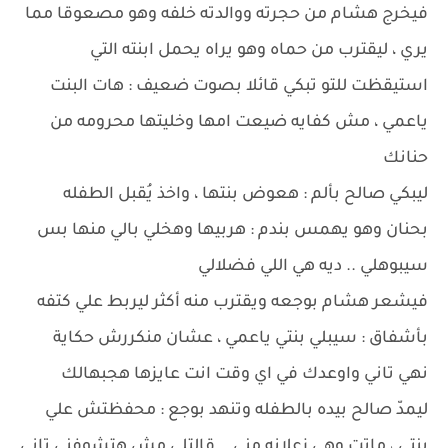
فيخرج هشام من حجرته ووالدته خلفه وهو مصعوقا مما
يري ، ليقترب من حماه وهو يراه يحمل ابنته التي
استيقظت للتو تبكي قائلا بصوت ضعيف : هات البنت
ياعمي ، مش كفايه ضيعت امها وخليتها محرومه من
حنانك
ليبكي صالح بألم : هعوض بنتها ، واخذ يُقبل الطفله
بحنان وهو يهمس بندم : هربيها وهخلي بالي منها بس
سيبوهلي .. ديه هي اللي فضلالي
فيشعر هشام بوجعه ويقترب منه أكثر ليربط علي كتفه
بأشفاق : سيبلي بنتي ياعمي ، عشان منكررش حكاية
نهي تاني واوعدك في اي وقت انت عايزها هجبهالك
ليمدّ صالح بيده بالطفله وتنهد بوجع : محفظتش علي
بنتي ، ماتت وهي زعلانه مني .. قالتلي مش هتشوفني تاني