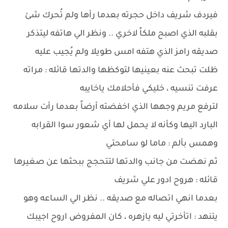
فيردف شريف داخل حجرته بعدما رأها ولم تُحرك شئ
بقلبه الذي اصبح ملكاً لاخري .. ونظر الي هاتفه ليتذكر
صديقه رامز الذي هتفه امس طويلا ولم يُجيب عليه
ظلت تبحث عنه بعينيها لتوكظها والدتها قائله : مراته
عرفت تنسيه ، خليكي فأحلامك ياخايبه
لترفع مريم وجهها الذي اخفضته أرضاً بعدما رأت سلامه
البارد اليها وكأنه لا يحمل لها أي شعور سوا القرابه
وهمس بألم : ماما لو سامحتي
ثم نهضت من جانب والدتها لتتحجج ببحثها عن صغيرها
قائله : هروح ادور علي شريف
بعدما انهي اتصاله مع صديقه .. نظر الي الساعه وهو
يتنهد : اتأخرتي ليه يازهره ، كان المفروض اروح اجيبك