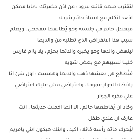
لتقترب منهم قائله ببرود : عن اذن حضرتك يابابا ممكن
اقعد اتكلم مع استاذ حاتم شويه
فيعتدل حاتم في جلسته وهو يُطالعها بتفحص ، ويعلم
سبب هذا الانفراض الذي تطلبه من والديها
لينهض والدها وهو يخبره والدتها بحزم : يلا ياام فارس
خلينا نسيبهم مع بعض شويه
فتُطالع هي بعينيها ذهب والديها وهمست : اول شئ انا
رافضه الجواز عموما ، واعتراضي مش عليك اعتراضي
علي فكرة الجواز
وكاد ان يُقاطعها حاتم ، الا انها اكملت حديثها : انت
عارف ان عندي طفل
ليُحرك حاتم رأسه قائلا : اكيد ، وابنك هيكون ابني يامريم