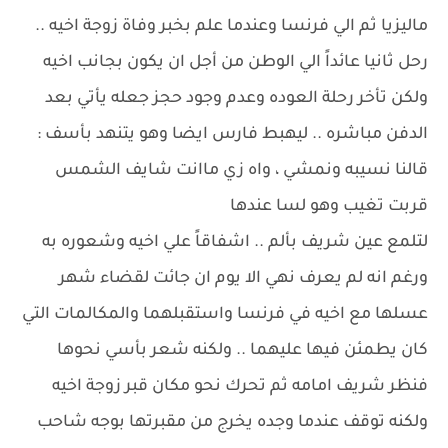
ماليزيا ثم الي فرنسا وعندما علم بخبر وفاة زوجة اخيه ..
رحل ثانيا عائداً الي الوطن من أجل ان يكون بجانب اخيه
ولكن تأخر رحلة العوده وعدم وجود حجز جعله يأتي بعد
الدفن مباشره .. ليهبط فارس ايضا وهو يتنهد بأسف :
قالنا نسيبه ونمشي ، واه زي ماانت شايف الشمس
قربت تغيب وهو لسا عندها
لتلمع عين شريف بألم .. اشفاقاً علي اخيه وشعوره به
ورغم انه لم يعرف نهي الا يوم ان جائت لقضاء شهر
عسلها مع اخيه في فرنسا واستقبلهما والمكالمات التي
كان يطمئن فيها عليهما .. ولكنه شعر بأسي نحوها
فنظر شريف امامه ثم تحرك نحو مكان قبر زوجة اخيه
ولكنه توقف عندما وجده يخرج من مقبرتها بوجه شاحب