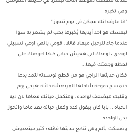
عندما سقطت دموعها أمامه ليشرد في حديثها المتوسل
وهي تخبره
"انا عارفه انك ممكن في يوم تتجوز "
ليمسك هو احد أيديها يُخبرها بحب لم يشعر به سوا
عندما جاء للرحيل ميعاد قائلا : قومي يانهي اوعي تسبيني
لوحدي ، اوعدك اني هعيش حياتي كلها اعوضك علي
لحظه وجعتك فيها...
فكان حديثها الراجي هو من قطع توسلاته لتمد يدها
فتمسح دموعه بأناملها المرتعشه قائله :هيجي يوم
وقلبك هيضعف لواحده ، وهتكمل حياتك معاها لان ديه
الحياه .. بابا كان بيقول كده وكمل حياته بعد ماما واتجوز
بدل الواحده
وضحكت بألم وهي تتابع حديثها قائله : كتير ميتعدوش