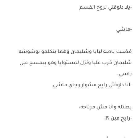
-يلا دلوقتي نروح القسم
-ماشي
فضلت باصه لبابا وسُليمان وهما بتكلمو بوشوشه
سُليمان قرب عليا ونزل لمستوايا وهو بيمسح علي
راسي ،
-انا دلوقتي رايح مشوار وجاي ماشي
بصتله وانا مش مرتاحه،
-رايح فين ؟!!