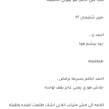
طب علي الاقل هو يقولي الحقيقه
-فين سُليمان ؟!!
احمد رد ،
-بره بيشم هوا
-هطلعله
احمد اتكلم بسرعه برفض ،
-بلاش هو ي يعني عايز يقف لوحده
كلامه الي مش مترتب خلاني اشك طلعت لعنده ولقيته