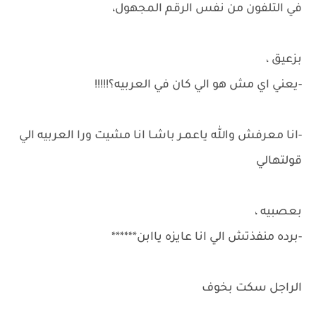
في التلفون من نفس الرقم المجهول،
بزعيق ،
-يعني اي مش هو الي كان في العربيه؟!!!!!
-انا معرفش والله ياعمـر باشـا انا مشيت ورا العربيه الي
قولتهالي
بعصبيه ،
-برده منفذتش الي انا عايزه ياابن******
الراجل سكت بخوف