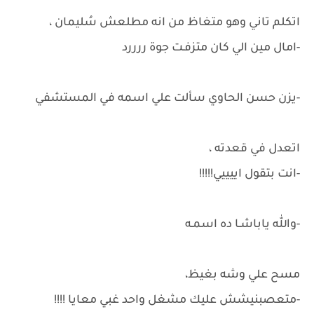
اتكلم تاني وهو متغاظ من انه مطلعش سُليمان ،
-امال مين الي كان متزفـت جوة ررررد
-يزن حسن الحاوي سألت علي اسمه في المستشفي
اتعدل في قعدته ،
-انت بتقول اييييي!!!!!
-والله ياباشـا ده اسمـه
مسح علي وشه بغيظ،
-متعصبنيشش عليك مشغل واحد غبي معايا !!!!