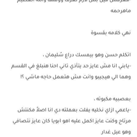
-معرفش مين بس لازم نعرف ووقتها والله العظيم
ماهرحمه
نهي كلامه بقسوة
اتكلم حسن وهو بيمسك دراع سُليمان ،
-يابني انا مش عايز حد يتأذي تاني احنا هنبلغ في القسم
وهما الي هيجيبو وانت مش هتعمل حاجه ماشي ؟!
بعصبيه مكبوته ،
-ياعمي ازاي نخليه يفلت بعملته دي انا اصلاً مكنتش
مرتاح وكنت عايز اكمل عليه اهو ابويا كان عايز نتصافي
وهو عيل غدار