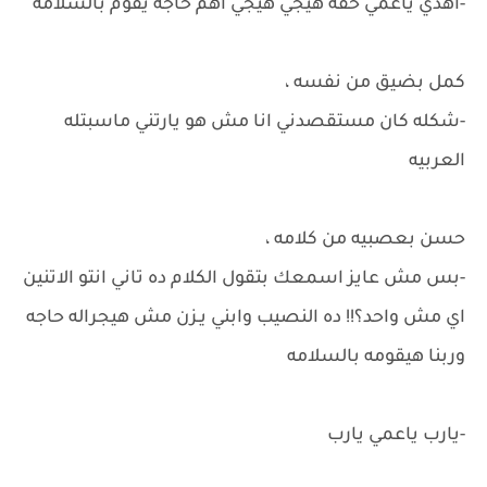
-اهدي ياعمي حقه هيجي هيجي اهم حاجه يقوم بالسلامه
كمل بضيق من نفسه ،
-شكله كان مستقصدني انا مش هو يارتني ماسبتله
العربيه
حسن بعصبيه من كلامه ،
-بس مش عايز اسمعك بتقول الكلام ده تاني انتو الاتنين
اي مش واحد؟!! ده النصيب وابني يـزن مش هيجراله حاجه
وربنا هيقومه بالسلامه
-يارب ياعمي يارب