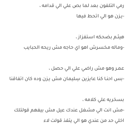
رمي التلفون بعد لما بص علي الي قدامه ،
-يـزن هو الي اتحط فيها
هيثـم بضحكه استفزاز ،
-وماله مخسرش اهو اي حاجه مش ريحه الحبايب
عمـر وهو مش راضي علي الي حصل ،
-بس احنـا كنا عايزين سِليمان مش يـزن وده كان اتفاقنا
بسخريه علي كلامه ،
-مش انت الي مشغل عندك عيل مش بيفهم قولتلك
اخلي حد من عندي هو الي يتفذ قولت لاء