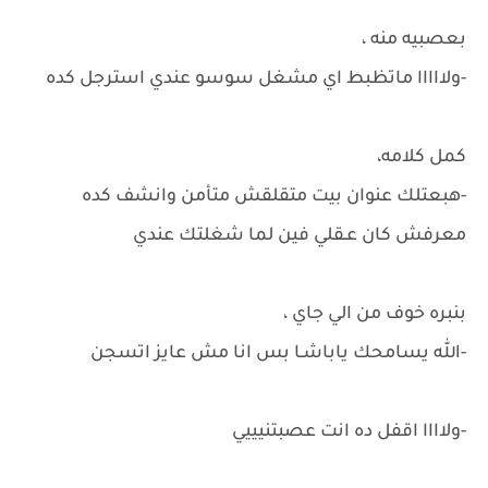
بعصبيه منه ،
-ولااااا ماتظبط اي مشغل سوسو عندي استرجل كده
كمل كلامه،
-هبعتلك عنوان بيت متقلقش متأمن وانشف كده
معرفش كان عـقلي فين لما شغلتك عندي
بنبره خوف من الي جاي ،
-الله يسامحك ياباشـا بس انا مش عايز اتسجن
-ولاااا اقفل ده انت عصبتنيييي