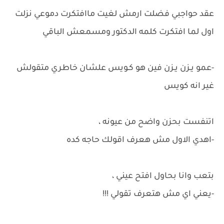
عقد حواجبي فضلت ارمش لغيت ماافتكرت دموعي نزلت
اول لما افتكرت كلمه الدكتور ومسمعش الباقي
-عمو يـزن يـزن فين هو كـويس علشان خاطري متقولش
غير انه كويس
اتنفست بحزن واضح من عيونه ،
-اهدي الاول مش هعرف اقولك حاجه كده
بتعب وانا بحاول افتح عيني ،
-يعني اي مش هتعرف تقولي !!!