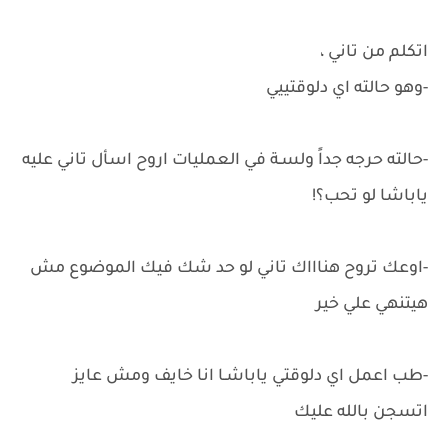
اتكلم من تاني ،
-وهو حالته اي دلوقتييي
-حالته حرجه جداً ولسـة في العمليات اروح اسأل تاني عليه
ياباشا لو تحب؟!
-اوعك تروح هناااك تاني لو حد شك فيك الموضوع مش
هيتنهي علي خير
-طب اعمل اي دلوقتي ياباشـا انا خايف ومش عايز
اتسجن بالله عليك