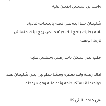
واقف برة مستني اطمن عليه
سُليمان حط ايده علي كتفه بابتسامه هاديه،
-الله يخليك ياحج انك جبته خلاص روح بيتك ملهاش
لازمه الوقفه
-طب بص ممكن تاخد رقمي وتطمني عليه
اداله رقمه ولف ضهره ومشا خطوتين بس سُليمان عقد
حواجبه لمًا افتكر حاجه ونده عليه وهو بيروحله
-في حاجه ياابني ؟!!