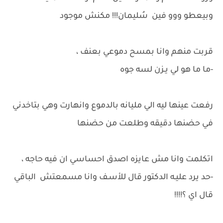
وبيعطو ووو فين سُليمان!!! مكنش موجود
قربت منهم وانا بمسح دموعي بعنف ،
-ما ما هو لي يـزن لسه جوه
رفعت عينها ليه الي مليانه بالدموع وانهارت وهي بتاخدني
في حضنها دقيقه وطلعت من حضنها
اتكلمت وانا مش عايزه اصدق احساسي ان فيه حاجه ،
-حد يرد عليـه الدكتور قال للأسـف وانا مسمعتش الباقي
قال اي ؟!!!!