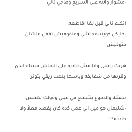
-مشوار والله علي السريع وهاجي تاني
اتكلم تاني قبل لمًا اقاطعه،
-خليكي كويسه ماشي ومتقوميش تقفي علشان
متوخيش
هزيت راسي وانا مش قادره علي النقاش مسك ايدي
وقربها من شفايفه وباسها بلعت ريقي بتوتر
بصتله والدموع بتتجمع في عيني وقولت بهمس،
-سُليمان هو مين الي عمل كده كان يقصد فعلاً ولا
حادثـه؟!!