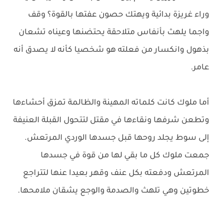
وراء غريزة بدائية ويهتك حصون عفتها بالقوة؟ وقف
واجما يلهث بأنفاس متلاحقة يحتضنها وعيناه تشعان
بذهول وانكسار من فعلته هو شخصيا كأنه لا يصدق أنه
عامر.
أما ملوك كانت كلماته المهينة والظالمة تمزق أحشاءها
وتطعن شرفها ونقاءها في مقتل لتتحول القبلة العنيفة
إلى سوط يجلد روحها قبل جسدها الوردي المرتعش.
جمعت ملوك كل ما بقي لها من قوة في جسدها
المرتعش ودفعته بكل عنف وقهر بعيدا عنها لتتراجع
خطوتين وهي تلهث والصدمة والوجع يشقان ملامحها.