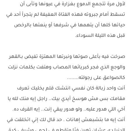
لأول مرة تتجمع الدموع بغزارة في عيونها وتأبى أن
تسقط أمام جبروته فهذه الفتاة العفيفة لم يتجرأ أحد في
حياتها كلها أن يتهمها في شرفها أو ينعتها بالرخص
قبل هذه الليلة السوداء.
صرخت فيه بأعلى صوتها ونبرتها المهتزة تفيض بـالقهر
والوجع الذي فجر كبريائها المصاب وهتفت بكلمات نزلت
كالصواعق على رجولته........
أنت واحد زبالة كان نفسي انتشك قلم يخليك تعرف
مقامك بس مش هوسخ أيدي بيك.. راجل إيه منك لله يا
أخي اللي هدور عليه.. ولو هدور يبقي إنت.. إيه القرف ده.
أنت إيه ما بتشبعش إهانات . حد قال لك إني اتخلقت في
الدنيا دي عشان تهين فيّا وتقطع في لحمي وشرفي كدة.