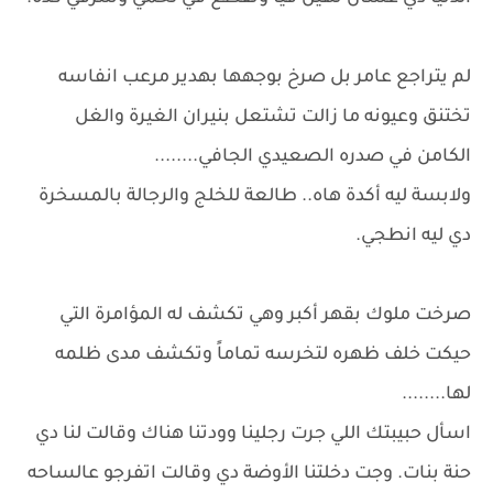
لم يتراجع عامر بل صرخ بوجهها بهدير مرعب انفاسه
تختنق وعيونه ما زالت تشتعل بنيران الغيرة والغل
الكامن في صدره الصعيدي الجافي........
ولابسة ليه أكدة هاه.. طالعة للخلج والرجالة بالمسخرة
دي ليه انطجي.
صرخت ملوك بقهر أكبر وهي تكشف له المؤامرة التي
حيكت خلف ظهره لتخرسه تماماً وتكشف مدى ظلمه
لها........
اسأل حبيبتك اللي جرت رجلينا وودتنا هناك وقالت لنا دي
حنة بنات. وجت دخلتنا الأوضة دي وقالت اتفرجو عالساحه