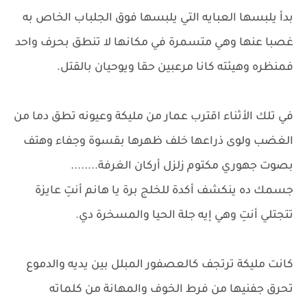
بدأ يلبسها العبايه التي يلبسها فوق الجلباب الخاص به
غصبا عنها وهي متسمرة في مكانها لا تنطق بحرف واحد
فمنظره وهيئته كانا مرعبين حقا ويوحيان بالقتل.
في تلك الأثناء اقترب عمار من مليكة وعيونه تطق دما من
الغضب ولوى ذراعها خلف ظهرها بقسوة وجفاء وهتف
بصوت جهوري مكتوم زلزل أركان الغرفة........
جسمك ده ينكشف أكدة للخلج برة يا هانم أنتِ عايزة
تتجتلي أنتِ وهي إيه جلة الحيا والمسخرة دي.
كانت مليكة ترتجف كالعصفور المبلل بين يديه والدموع
تحرق جفنيها من فرط الخوف والمهانة من كلماته