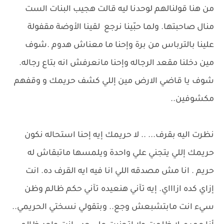
من هنا قولنالهم لوحدنا ليه قالت هجيب البنات الست
منال صاحبتها. ولما حبّينا نرجع لقينا الأوضة مقفولة
علينا بالترباس من برة وإحنا ما معناش هدوم .شوف
مين دخلنا مقعد الرجاله وإحنا مانعرفش انه بتاع رجاله.
شوف يا قاضي الارض مين إللي كشف حريمك و وقفهم
مكشوفين..
نظرت اليه بقرف... .. لا حريمك إيه إحنا استحاله نكون
حريمك إللي يتجني علي واحدة ويلمسها ماتبقاش له
حريم . انا مش مصدقه اللي انا فيه ايه القرف ده. انت
إزاي كده ازاااي. إيه تآني هنعيده تآني حكم ظالم وظن
سيء انت مابتشبعش وجع.. وبتقولي نسختي الحريمي..