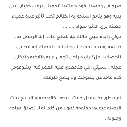
صرخ في وجهها بقوة جعلتها تنكمش برعب حقيقي بين
يديه وهو يتابع استجوابه الظالم تحت تأثير غيرة عمياء
جعلته يرى الدنيا سوادا........
جولي رايدة تبيني حالك ليه للخلج هاه.. إيه الرخص ده..
طالعة ومبينة لحمك للرجالة ليه. ناجصك إيه انطجي..
ناجصك راجل؟ رايدة راجل تجعي عليه وتلاغيه وتدخلي
عجله.. نسيتي إللي هتجعدي عليه العمر كله. يشوفوكي
كده ماحدش يشوفك ولا يلمح طرفك.
لم تنطق بكلمة بل كانت ترتجف كالعصفور الذبيح تحت
قبضته عيونها مفتوحه ذهولا من كلماته لا تصدق هياجه
وجنونه .