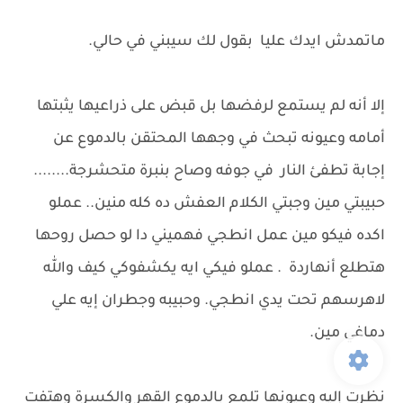
ماتمدش ايدك عليا بقول لك سيبني في حالي.
إلا أنه لم يستمع لرفضها بل قبض على ذراعيها يثبتها
أمامه وعيونه تبحث في وجهها المحتقن بالدموع عن
إجابة تطفئ النار في جوفه وصاح بنبرة متحشرجة........
حبيبتي مين وجبتي الكلام العفش ده كله منين.. عملو
اكده فيكو مين عمل انطجي فهميني دا لو حصل روحها
هتطلع أنهاردة . عملو فيكي ايه يكشفوكي كيف والله
لاهرسهم تحت يدي انطجي. وحبيبه وجطران إيه علي
دماغي مين.
نظرت إليه وعيونها تلمع بالدموع القهر والكسرة وهتفت