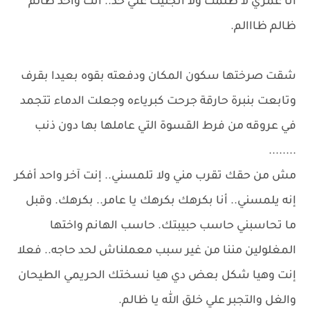
أنا عمري لا ظلمت ولا اتجنيت علي حد.. انت واحد ظالم
ظالم ظااالم.
شقت صرختها سكون المكان ودفعته بقوه بعيدا بقرف
وتابعت بنبرة حارقة جرحت كبرياءه وجعلت الدماء تتجمد
في عروقه من فرط القسوة التي عاملها بها دون ذنب
........
مش من حقك تقرب مني ولا تلمسني.. إنت آخر واحد أفكر
إنه يلمسني.. أنا بكرهك بكرهك يا عامر.. بكرهك. وقبل
ما تحاسبني حاسب حبيبتك. حاسب الهانم واختها
المغلولين مننا من غير سبب معملناش لحد حاجه.. فعلا
إنت وهيا شكل بعض دي هيا نسختك الحريمي الطيحان
والغل والتجبر علي خلق الله يا ظالم.