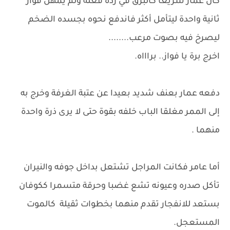
كان عمار سريعا كالبرق في ردة فعله ولم يمهل فواز
ثانية واحدة ليتأمل أكثر فاندفع نحوه بجسده الضخم
ليصرخ فيه بصوت مرعب........
اخرج برة يا فواز.. براااه.
دفعه عمار بعنف شديد بعيدا عن عتبة الغرفة وخرج به
إلى الممر مغلقا الباب خلفه بقوة حتى لا يرى ذرة واحدة
منهما .
أما عامر فكانت المراجل تشتعل بداخل جوفه والنيران
تأكل صدره وعيونه تشع غضبا وحرقة متسمرا ككوفان
بستعد للانفجار تقدم منهما بخطوات ثقيلة كالموت
المستعجل.