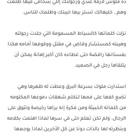
ده ملوش لازمه عندي ورجولتك إللي بتتحامى فيها طلعت
وهم.. خليهالك تستر بيها خيبتك وظلمك للناس.
نزلت كلماتها كالسياط المسمومة التي جلدت رجولته
وهيبته كمستشار وقاض في مقتل ووقوفها أمامه هكذا
بفستانها رافضة حتى غطاءه كان أكبر إهانة يمكن أن
يتلقاها رجل في الصعيد.
استدارت ملوك بسرعة البرق وعطت له ظهرها وهي
تضع كفها على فمها لـتكتم شهقات دموعها المكتومه
من كلماته الخبيثة ومن فكرة إنه يراها رخيصة وتتوق على
الرجال. ولم تكن تعلم حتى في سرها لماذا اهتمت بكلامه
وبنظرته لها بالذات دونا عن كل الأخرين.لماذا يوجعها