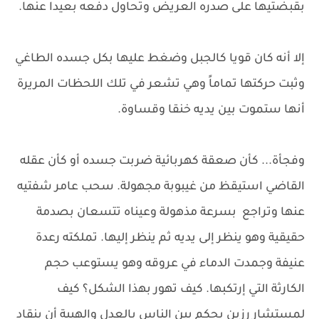
بقبضتيها على صدره العريض وتحاول دفعه بعيدا عنها.
إلا أنه كان قويا كالجبل وضغط عليها بكل جسده الطاغي
وثبت حركتها تماماً وهي تشعر في تلك اللحظات المريرة
أنها ستموت بين يديه خنقا وقساوة.
وفجأة... كأن صعقة كهربائية ضربت جسده أو كأن عقله
القاضي استيقظ من غيبوبة مجهولة. سحب عامر شفتيه
عنها وتراجع بسرعة مذهولة وعيناه تتسعان بصدمة
حقيقية وهو ينظر إلى يديه ثم ينظر إليها. تملكته رعدة
عنيفة وجمدت الدماء في عروقه وهو يستوعب حجم
الكارثة التي إرتكبها. كيف تهور بهذا الشكل؟ كيف
لمستشار رزين يحكم بين الناس بالعدل والهيبة أن ينقاد