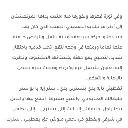
وفي ثورة قهرها ونفورها منه امتدت يداها المرتعشتان
إلى أطراف جلبابه الصعيدي الضخم الذي كان يلف
جسدها وبحركة سريعة ممتلئة بالغل والرفض خلعته
عنها تماما ورمتها في وجهه لتقع تحت قدميه باحتقار
شديد. لتصبح بمواجهته بفستانها المكشوف ونظرت
إليه بعيون تشتعل عزة وكبرياء وهتفت بنبرة تفيض
بالإهانة والتهكم...
تغطيني بآيه بدي بتسترني بدي.. ستر إيه يا بو ستر
خليهالك العباية دي واشبع بسترها. اتلفع بيها واعمل
بيها راجل. مابقاش إلا انت إللي يسترني .. إللي يطعن
في شرفي ويقطع في لحمي ملوش حق يغطيني.. سترك