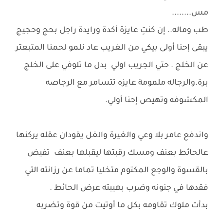
مس........
طب وماله.. إن كنتِ عايزة أكدة ورايدة راجل بحج وحجيج
يبقى إحنا أولى بيكي من الغريب عاد نلمو لحمنا المتبعتر
عن الخلج . حتي الجريب اولي بدل ما تلوفي على الخلج
برة.والرجاله ملمومة عايزه تتسامر مع الرجاصه
المكشوفه وتهيص إحنا أولي.
واندفع عامر بلا وعي والغيرة والغل يقودان عقله يركنها
عالحائط بعنف ومسك رقبتها ليقبلها بعنف تفيض
بالقسوة والوجع المكتوم متخليا تماما عن رزانته التي
فقدها في جنونه وضرب بهيبته عرض الحائط .
بدأت ملوك تقاومه بكل ما أوتيت من قوة وتضربه