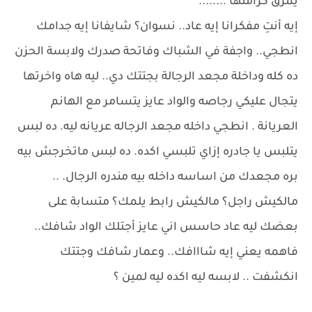
يمزق كرامتها ........
إيه أنتِ مفكرانا إيه عاد.. نسوان؟ شايفانا إيه جدامك
انطجي.. واجفة في الشباك وفاتحة صدرك ولابسة الحزن
ده كله وداخلة مجعد الرجالة بجتتك دي.. ليه هاه واخرتها
يتجال عليكي رجاصه والواد عايز يتسامر مع الهانم
العريانة . انطجي داخله مجعد الرجاله عريانه ليه. ده لبس
يتلبس يا جادره إزاي تلبسي اكده. ده لبس ماتخرجش بيه
بره مجعدك من اساسه داخله بيه مندره الرجال. ..
مالكيش راجل؟ مالكيش رابط يلمك؟ متسابة على
بعضك ليه عاد حاسس اني عايز أجتلك الواد شافك..
فاهمه يعني إيه شااافك.. وعمار شافك وجتتك
انكشفت .. لابسه ليه اكده ليه لمين ؟