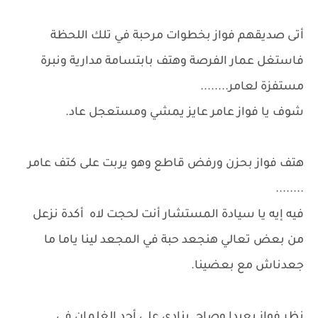
أتى صديقهم فواز بخطوات مرحبة في تلك اللحظة
فاستغل عمار الفرصة وهتف بابتسامة مدارية ونبرة
مستفزة لعامر........
شوف يا فواز عامر عايز يمشي ومستعجل عاد.
هتف فواز بحزن ورفض قاطع وهو يربت على كتف عامر
........
فيه إيه يا سيادة المستشار أنت لحجت لاه أكدة نزعل
من بعض تعالي هنجعد حبة في المجعد لينا ياما ما
جعدناش مع بعضينا.
نظر فواز بعيدا وصاح ينادي على أحد الغلمان في