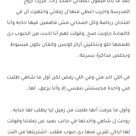
بعد ما بابا ميمون اعطاني المخد'رات. قررت أروح
المدرسة واجرب اعطي منها ل زملائي وانتهزت أن في
امتحان رياضة وكل اصحابي مش فاهمين فيها حاجه وأنا
كالعادة جاوبت صح. وقولت لهم أنا اخدت من الحبوب دى
طعمها حلو وبتخليني أركز كويس وكمان بكون مبسوط
وبخلص مذاكرة بسرعة..
في اللي اخد مني وفي اللي رفض لكن أول ما شاهي طلبت
مني واحدة محستش بنفسي إلا وأنا بزعق،. لها..
وأول ما عرفت أنها طلبت من زميل ليا يطلب لها حبايه..
روحت ل شاهي واخدتها في جانب بعيد عن زملائنا وقولت
لها اياكي تقربي منها دى حبوب مقلب. اشتريتها من النت