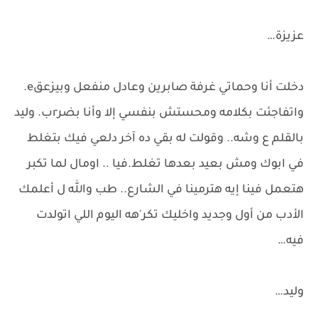
عزيزة…
دخلت أنا وحماتي غرفة صابرين وعادل منفعل وبيزعقe.
واتفاجئت بكلامه ومحستش بنفسي إلا وأنا بضرrب. وليد
بالقلم ع وشه.. وقولت له بقي ده آخر دلعي فيك بتغلط
في ابوك ومش بعيد بعدها تغلط.فيا .. اومال لما تكبر
هتعمل فينا إيه هترمينا في الشارع.. طب والله ل أعلمك
الأدب من أول وجديد واخليك تكر'هه اليوم اللي اتولدت
فيه…
وليد…