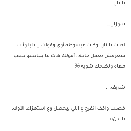
بالنار،…
سوزان….
لعبت بالنار،. وكنت مبسوطه أوى وقولت ل بابا وأنت
متعرفش تعمل حاجه.. أقولك هات لنا بلياتشو نلعب
معاه ونضحك شويه 🤣
شريف….
فضلت واقف اتفرج ع اللي بيحصل وع استهزاء. الأولاد
بالجنn