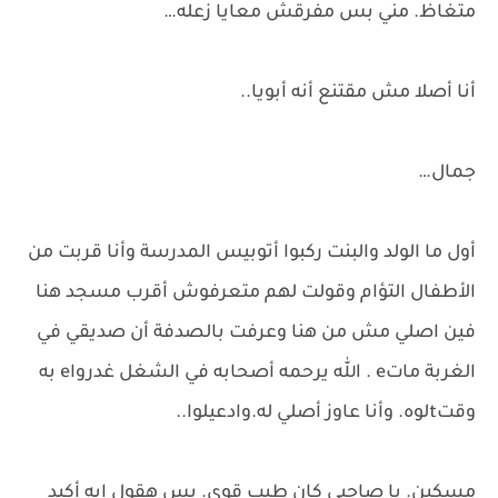
متغاظ. مني بس مفرقش معايا زعله…
أنا أصلا مش مقتنع أنه أبويا..
جمال…
أول ما الولد والبنت ركبوا أتوبيس المدرسة وأنا قربت من
الأطفال التؤام وقولت لهم متعرفوش أقرب مسجد هنا
فين اصلي مش من هنا وعرفت بالصدفة أن صديقي في
الغربة ماتe . الله يرحمه أصحابه في الشغل غدرواe به
وقتtلوه. وأنا عاوز أصلي له.وادعيلوا..
مسكين. يا صاحبي كان طيب قوي. بس هقول إيه أكيد