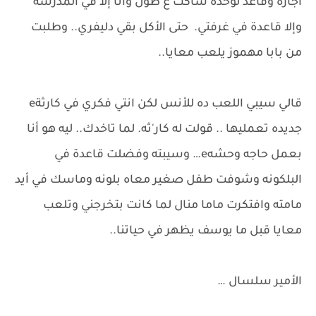
اجازة وقاعد لوحده ساكت ع طول وأنا إلا في المدرسة
وإلا قاعدة في غرفتي. حتى الأكل بقي دليفري.. وطلبت
من بابا مهموز يلعب معايا..
قالي سيبي اللعب ده للأنس لكن انتي فكري في كارثةe
جديده تعمليها .. قولت له كار'ثه. لما تاخدك.. ليه هو أنا
بعمل حاجه وحشهe… وسيبته وفضلت قاعدة في
البلكونه وشوفت طفل صغير معاه بلونه وماسك في أيد
مامته وافتكرت ماما منال لما كانت بتخرجني وتلعب
معايا قبل ما يوسف يظهر في حياتنا..
الأمير سلسال …