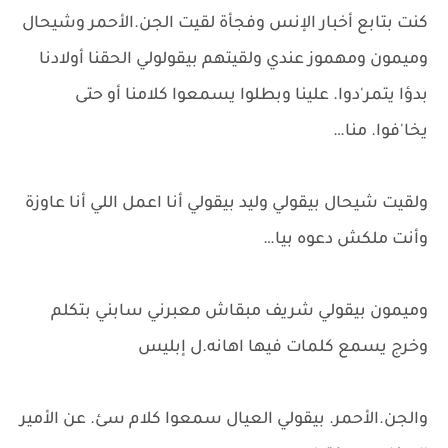
كنت بتابع أخبار الإنس وفجأة لقيت الجن.الأحمر وشيحال
وميمون ومهموز عندي ولقيتهم بيقولولي الحقنا أولادنا
بدؤا يتمر'دوا. علينا وبطلوا يسمعوا كلامنا أو حتى
يخا'فوا. منا…
ولقيت شيحال بيقولي وليد بيقولي أنا اعمل اللي أنا عاوزة
وأنت ملكش دعوه بيا…
وميمون بيقولي شريف مبقاش معبرني سابني بتكلم
وخرج يسمع كلمات فيها اهانه.ل إبليس
والجن.الأحمر. بيقولي العيال سمعوا كلام سئ. عن الأمير