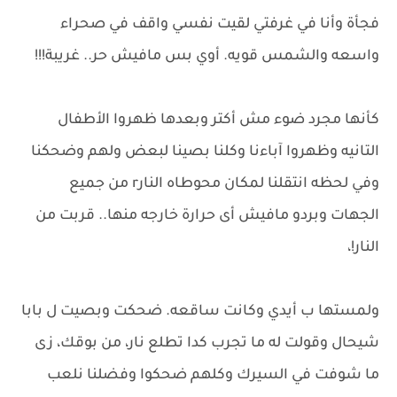
فجأة وأنا في غرفتي لقيت نفسي واقف في صحراء
واسعه والشمس قويه. أوي بس مافيش حر.. غريبة!!!
كأنها مجرد ضوء مش أكتر وبعدها ظهروا الأطفال
التانيه وظهروا آباءنا وكلنا بصينا لبعض ولهم وضحكنا
وفي لحظه انتقلنا لمكان محوطاه النارr من جميع
الجهات وبردو مافيش أى حرارة خارجه منها.. قربت من
النار!،
ولمستها ب أيدي وكانت ساقعه. ضحكت وبصيت ل بابا
شيحال وقولت له ما تجرب كدا تطلع نار، من بوقك، زى
ما شوفت في السيرك وكلهم ضحكوا وفضلنا نلعب