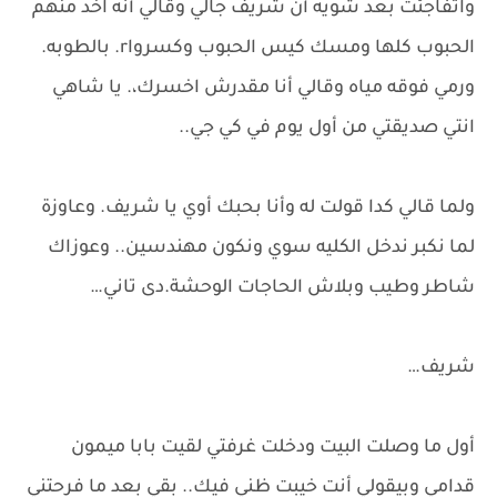
واتفاجئت بعد شويه أن شريف جالي وقالي أنه اخد منهم
الحبوب كلها ومسك كيس الحبوب وكسرواr. بالطوبه.
ورمي فوقه مياه وقالي أنا مقدرش اخسرك،. يا شاهي
انتي صديقتي من أول يوم في كي جي..
ولما قالي كدا قولت له وأنا بحبك أوي يا شريف. وعاوزة
لما نكبر ندخل الكليه سوي ونكون مهندسين.. وعوزاك
شاطر وطيب وبلاش الحاجات الوحشة.دى تاني…
شريف…
أول ما وصلت البيت ودخلت غرفتي لقيت بابا ميمون
قدامي وبيقولي أنت خيبت ظني فيك.. بقي بعد ما فرحتني