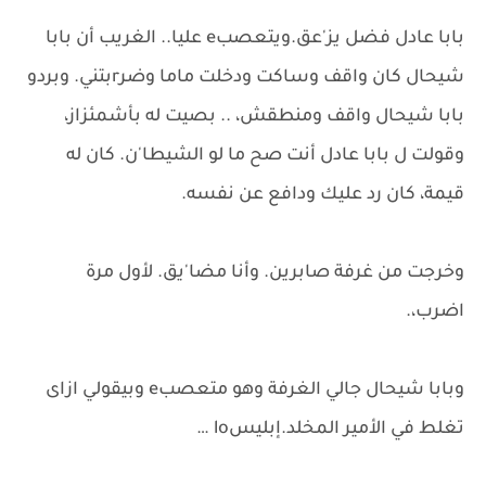
بابا عادل فضل يز'عق.ويتعصبe عليا.. الغريب أن بابا
شيحال كان واقف وساكت ودخلت ماما وضرrبتني. وبردو
بابا شيحال واقف ومنطقش، .. بصيت له بأشمئزاز،
وقولت ل بابا عادل أنت صح ما لو الشيطا'ن. كان له
قيمة، كان رد عليك ودافع عن نفسه.
وخرجت من غرفة صابرين. وأنا مضا'يق. لأول مرة
اضرب،.
وبابا شيحال جالي الغرفة وهو متعصبe وبيقولي ازاى
تغلط في الأمير المخلد.إبليسlo …