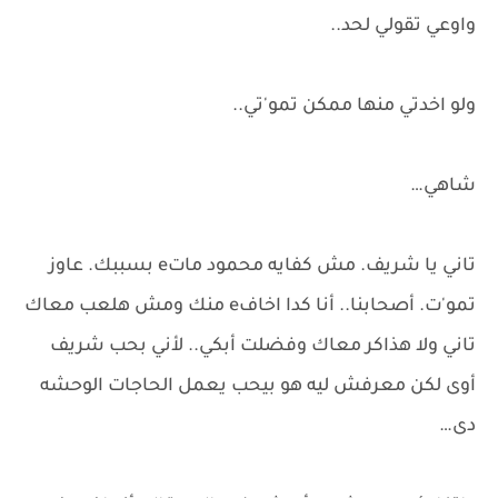
واوعي تقولي لحد..
ولو اخدتي منها ممكن تمو'تي..
شاهي…
تاني يا شريف. مش كفايه محمود ماتe بسببك. عاوز
تمو'ت. أصحابنا.. أنا كدا اخافe منك ومش هلعب معاك
تاني ولا هذاكر معاك وفضلت أبكي.. لأني بحب شريف
أوى لكن معرفش ليه هو بيحب يعمل الحاجات الوحشه
دى…