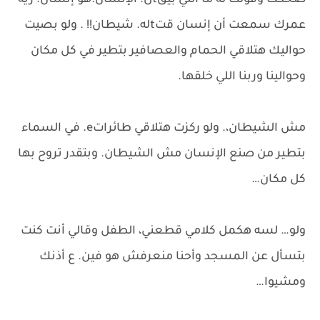
ضحكت وقولت له ما اللي بيقtل. الإنسان.هو إنسان. زيه
عمرك سمعت أن إنسان قتtله. شيطان!! . ولو بصيت
حواليك هتلاقي الحمام والعصافير بتطير في كل مكان
وحوالينا وربنا اللي خلقها.
مش الشيطان،. ولو ركزت هتلاقي طائراتe. في السماء
بتطير من صنع الإنسان مش الشيطان. وبتقدر تروح بها
كل مكان…
ولو… لسه هكمل كلامي قطعني، الطفل وقالي أنت كنت
بتسأل عن المسجد وأحنا منعرفش هو فين. ع أذنك
ومشيوا…