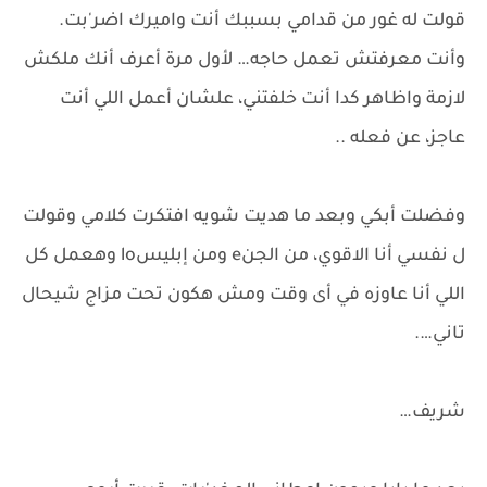
قولت له غور من قدامي بسببك أنت واميرك اضر'بت.
وأنت معرفتش تعمل حاجه… لأول مرة أعرف أنك ملكش
لازمة واظاهر كدا أنت خلفتني، علشان أعمل اللي أنت
عاجز، عن فعله ..
وفضلت أبكي وبعد ما هديت شويه افتكرت كلامي وقولت
ل نفسي أنا الاقوي، من الجنe ومن إبليسlo وهعمل كل
اللي أنا عاوزه في أى وقت ومش هكون تحت مزاج شيحال
تاني….
شريف…