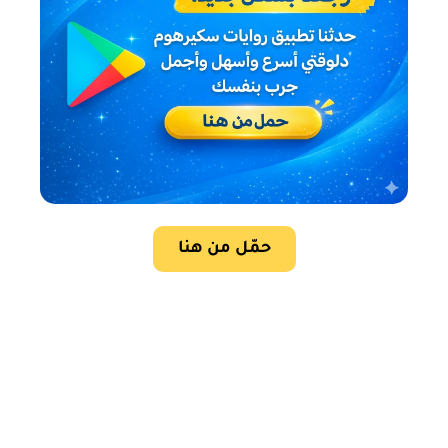
حمّل من هنا