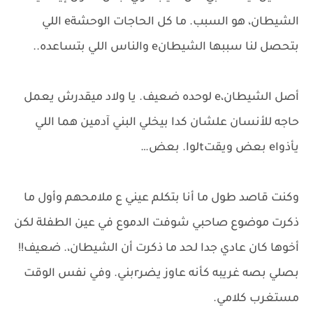
الشيطان، هو السبب. ما كل الحاجات الوحشةe اللي
بتحصل لنا سببها الشيطانe والناس اللي بتساعده..
أصل الشيطان،e لوحده ضعيف. يا ولاد ميقدرش يعمل
حاجه للأنسان علشان كدا بيخلي البني آدمين هما اللي
يأذواe بعض ويقتtلوا. بعض…
وكنت قاصد طول ما أنا بتكلم عيني ع ملامحهم وأول ما
ذكرت موضوع صاحبي شوفت الدموع في عين الطفلة لكن
أخوها كان عادي جدا لحد ما ذكرت أن الشيطان،. ضعيف!!
بصلي بصه غريبه كأنه عاوز يضرrبني. وفي نفس الوقت
مستغرب كلامي.