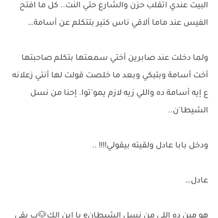
البيت عندي اتقلب حزن والشارع حتي النت.. كل ما افتح
الفيس عند ماما ألاقي ناس كتير بتتكلم عن أسامة…
ولما دخلت عند صابرين أختي سمعتها بتكلم صاحبتها
أخت أسامة وبتبكي وبعد ما خلصت قولت لها أنتي زعلانه
ع إيه أسامة ده واللي زيه لازم يمو'توا. إحنا من نسل
الشيطا'ن..
ودخل بابا عادل ولقيته بيقولي!!!! ..
عادل…
هو مين ده اللي من نسل الشيطانe يا ابن الك🐶ب بقي