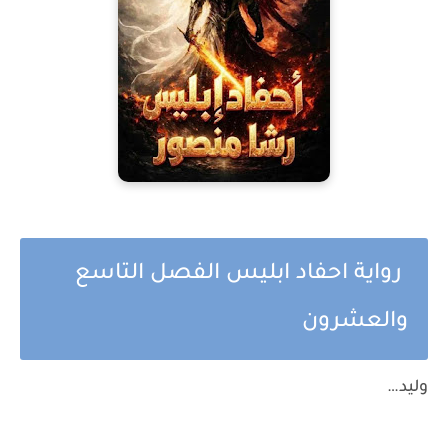
رواية احفاد ابليس الفصل التاسع
والعشرون
وليد…