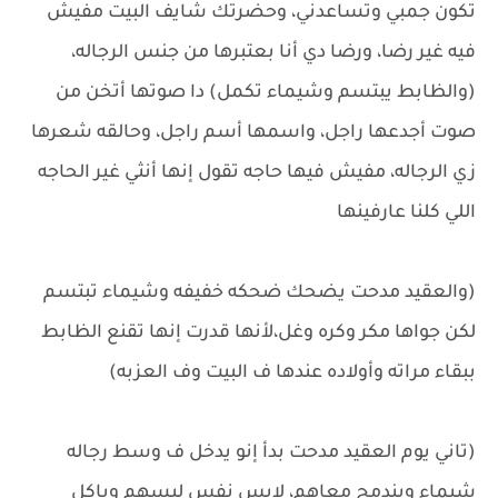
تكون جمبي وتساعدني، وحضرتك شايف البيت مفيش
فيه غير رضا، ورضا دي أنا بعتبرها من جنس الرجاله،
(والظابط يبتسم وشيماء تكمل) دا صوتها أتخن من
صوت أجدعها راجل، واسمها أسم راجل، وحالقه شعرها
زي الرجاله، مفيش فيها حاجه تقول إنها أنثي غير الحاجه
اللي كلنا عارفينها
(والعقيد مدحت يضحك ضحكه خفيفه وشيماء تبتسم
لكن جواها مكر وكره وغل،لأنها قدرت إنها تقنع الظابط
ببقاء مراته وأولاده عندها ف البيت وف العزبه)
(تاني يوم العقيد مدحت بدأ إنو يدخل ف وسط رجاله
شيماء ويندمج معاهم، لابس نفس لبسهم وياكل