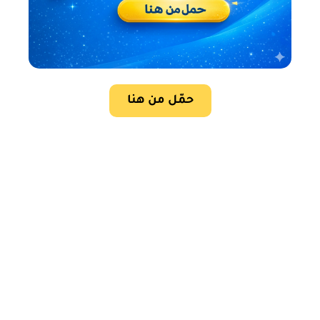
حمّل من هنا