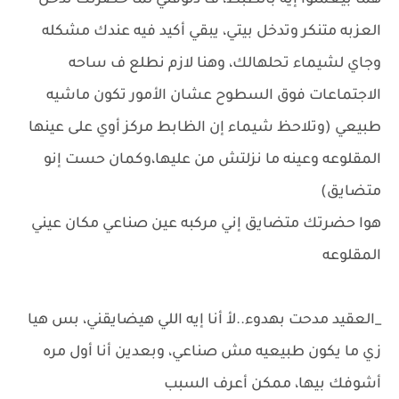
هما بيعملوا إيه بالظبط، ف دلوقتي لما حضرتك تدخل
العزبه متنكر وتدخل بيتي، يبقي أكيد فيه عندك مشكله
وجاي لشيماء تحلهالك، وهنا لازم نطلع ف ساحه
الاجتماعات فوق السطوح عشان الأمور تكون ماشيه
طبيعي (وتلاحظ شيماء إن الظابط مركز أوي على عينها
المقلوعه وعينه ما نزلتش من عليها،وكمان حست إنو
متضايق)
هوا حضرتك متضايق إني مركبه عين صناعي مكان عيني
المقلوعه
_العقيد مدحت بهدوء..لأ أنا إيه اللي هيضايقني، بس هيا
زي ما يكون طبيعيه مش صناعي، وبعدين أنا أول مره
أشوفك بيها، ممكن أعرف السبب