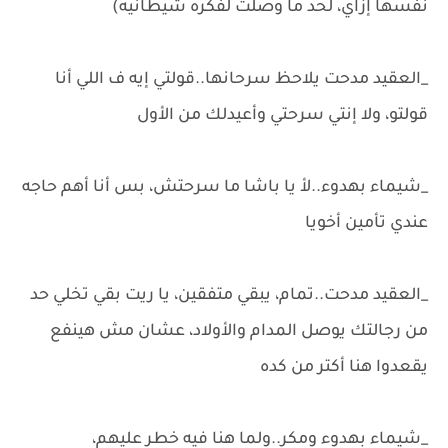
نفسها إزاي، لحد ما وصلت لفكره شيطانيه)
_العقيد مدحت يلاحظ سرحانها..قولتي إيه ف اللي أنا
قولتو، ولا إنتي سرحتي وأعيدلك من الأول
_شيماء بهدوء..لأ يا باشا ما سرحتش، بس أنا أهم حاجه
عندي تأمين أخويا
_العقيد مدحت..تمام، يبقي متفقين، يا ريت بقي تخلي حد
من رجالتك يوصل المدام والأولاد، عشان مش هينفع
يقعدوا هنا أكتر من كده
_شيماء بهدوء ومكر..ولما هنا فيه خطر عليهم،