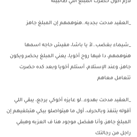
لازم أكون حضرت المبلغ اللي طالبينه
_العقيد مدحت بجديه..هنوهمهم إن المبلغ جاهز
_شيماء بغضب..لأ يا باشا، مفيش حاجه اسمها
هنوهمهم، دا فيها روح أخويا، يعني المبلغ يحضر ويكون
جاهز، وعند الإستلام، أستلم أخويا وبعد كده حضرت
تتعامل معاهم
_العقيد مدحت بهدوء..لو عايزه أخوكي يرجع، يبقي اللي
أقوله يتنفذ وبالحرف، أول ما هيتواصلو بيكي هتبلغيهم إن
المبلغ جاهز، وأنا هفضل موجود هنا ف العزبه وهبقي
راجل من رجالتك