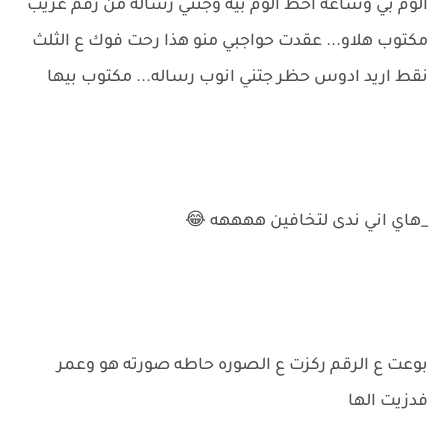
الوم بي وساعه احط الوم بيه وجتني رساله من رقم غريب
مكتوب هلاو... عقدت حواجبي منو هذا رحت فوك ع الثلث
نقط اريد ادوس حظر جتني انوب رساله... مكتوب بيها
_هاي اني ندى لتخافين ههههه 😂
بوعت ع الرقم ركزت ع الصوره حاطه صورته هو وعمر
فدزيت الها