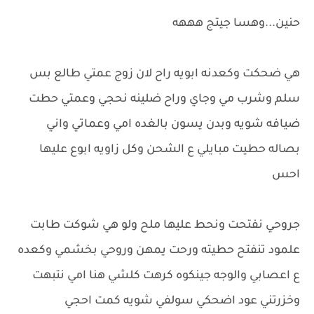
حنين...وهسا جيتج هههه
هي ضحكت وكعدنه ابويه راح لان زوج عمتي طالع بس
سلم وشرب مي وجاي وراح ضلينه نحجي وعمتي حطت
ضيافه شويه وبدن يسون بالغده امي وعماتي واني
بصاله حطيت مبايلي ع الشحن وكل زاويه ابوع عليها
احس
جروحي نفتحت ونحط عليها ملح ولو هي شوكت طابت
علمود تنفتح حطيته ورحت يمهن وروحي بخشمي وكعده
ع اعصابي والوجه جينكوه كرهت كلشي هنا امي نتبهت
وخزرتني عود اضحكي سولفي شويه كمت احجي