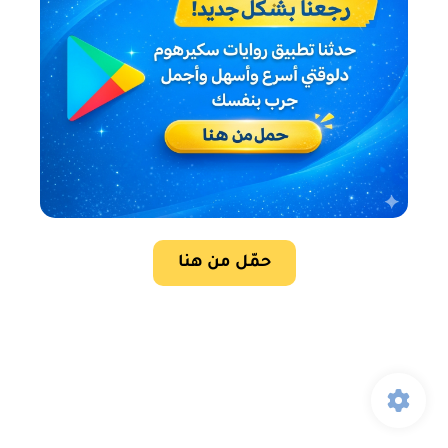
حمّل من هنا