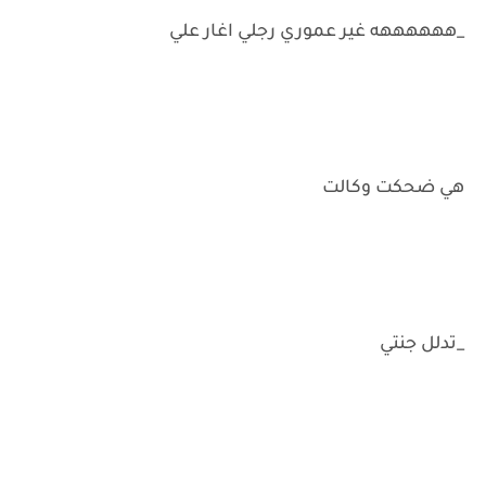
_ههههههه غير عموري رجلي اغار علي
هي ضحكت وكالت
_تدلل جنتي