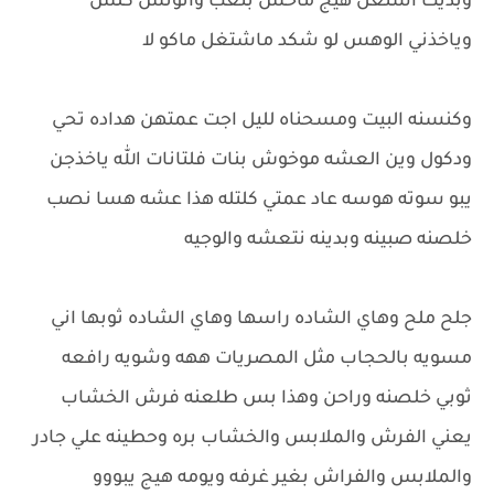
وبديت اشتغل هيج ماحس بتعب واتونس كلش
وياخذني الوهس لو شكد ماشتغل ماكو لا
وكنسنه البيت ومسحناه لليل اجت عمتهن هداده تحي
ودكول وين العشه موخوش بنات فلتانات الله ياخذجن
يبو سوته هوسه عاد عمتي كلتله هذا عشه هسا نصب
خلصنه صبينه وبدينه نتعشه والوجيه
جلح ملح وهاي الشاده راسها وهاي الشاده ثوبها اني
مسويه بالحجاب مثل المصريات ههه وشويه رافعه
ثوبي خلصنه وراحن وهذا بس طلعنه فرش الخشاب
يعني الفرش والملابس والخشاب بره وحطينه علي جادر
والملابس والفراش بغير غرفه ويومه هيج يبووو