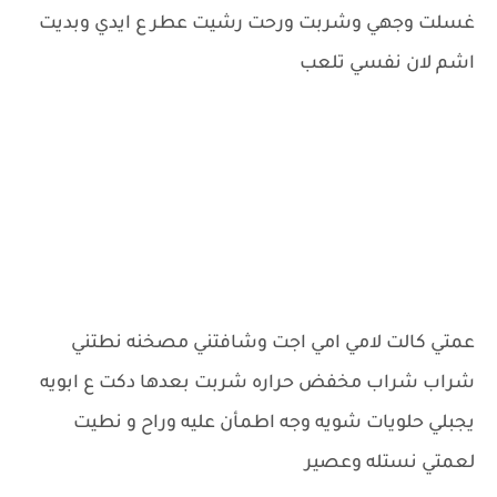
غسلت وجهي وشربت ورحت رشيت عطر ع ايدي وبديت
اشم لان نفسي تلعب
عمتي كالت لامي امي اجت وشافتني مصخنه نطتني
شراب شراب مخفض حراره شربت بعدها دكت ع ابويه
يجبلي حلويات شويه وجه اطمأن عليه وراح و نطيت
لعمتي نستله وعصير