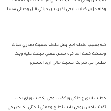
بالمبايل وقتي احبه اعرك بكيفي مو هسا صرت معقده
وكله حزين ضليت ابجي اقرن بين حياتي قبل وحياتي هسا
كله بسبب غلطه اخخ يهل غلطه حسيت صدري ضاك
وختنكت كمت اخذ كوه نفس عمتي نتبهت عليه وجت
نطتني مي شربت حسيت حالي اريد استفرغ
حطيت ايدي ع حلكي وركضت وهي ركضت وراي رحت
تقيئت احس روحي رادت تطلع وعمتي تلكتني بكلاص مي