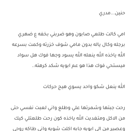
حنين...مدري
امي كالت طلعي صابون وهو ضربني بخفه ع ضهري
برجله وكال ياله بدون مامي شوف خزرته وكمت بسرعه
الله ياخذه الله ينعله الله يسود وجها فوك هل سواد
ميستحي فوك هذا هو عم ابويه شكد كرهته..
الله ينعل شكو واحد يسوي هيج حركات
رحت جبتها وشمرتها علي وطلع واني لعبت نفسي حتى
من الاكل ومتغديت الله ياخذه كون رحت طلعتلي كيك
وعصير من الي ابويه جابه اكلت شويه واني طاكه روحي