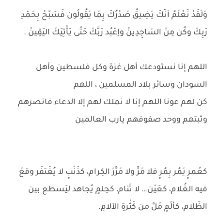
وَلَقَدْ نَعْلَمُ أنّكَ يَضِيقُ صَدْرُكَ بِمَا يَقُولُون فَسَبّحْ بِحَمْدِ
رَبِكَ وكُن مِنَ السَاجِدِينْ واِعْبُد رَبَّكَ حَتّى يَأْتِيَكَ اليَقِينْ .
اللهم إنا نستودعك أهل غزة وكل فلسطين وأهل
السودان وسائر بلاد المسلمين ، اللهم
كن لهم عونا اللهم إنا لا نملك لهم إلا الدعاء فانصرهم
وثبتهم ووحد صفوفهم يارب العالمين
كعُمرٍ يَمُر بِمُرٍ فلا مَرَّ ولا مَرَّرَ الكِرام، كذَنْبٍ لا يُغْتفَر وقعَ
فيه الغُلام، كعَيْن… لا تَنام، كحِلمٍ يُجاهد ليَسطع بين
الظَلام، كألَمٍ مَلَّ من كَثْرةِ الآلامِ.