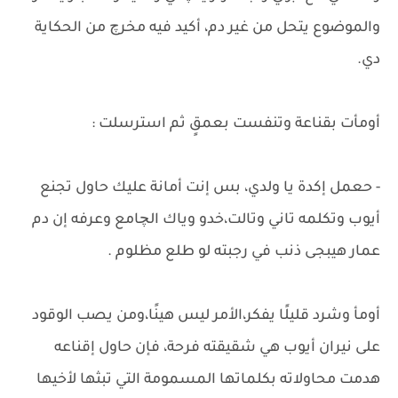
والموضوع يتحل من غير دم، أكيد فيه مخرچ من الحكاية
دي.
أومأت بقناعة وتنفست بعمقٍ ثم استرسلت :
- حعمل إكدة يا ولدي، بس إنت أمانة عليك حاول تجنع
أيوب وتكلمه تاني وتالت،خدو وياك الچامع وعرفه إن دم
عمار هيبجى ذنب في رجبته لو طلع مظلوم .
أومأ وشرد قليلًا يفكر،الأمر ليس هينًا،ومن يصب الوقود
على نيران أيوب هي شقيقته فرحة، فإن حاول إقناعه
هدمت محاولاته بكلماتها المسمومة التي تبثها لأخيها