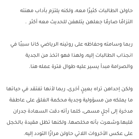
حاولن الطالبات كثيرًا معه، ولكنه يلتزم بآداب مهنته
التزامًا صارمًا جعلهن يتلهفن للحديث معه أكثر .
ربما وسامته وحفاظه على روتينه الرياضي كانا سببًا في
انجذاب الطالبات إليه، ولهذا فهو اتخذ من الجدية
والصرامة مبدأ يسير عليه طوال فترة عمله هنا.
ولكن إحداهن تراه بعينٍ أخرى، ربما لأنها تفتقد في حياتها
ما يملكه من مسؤولية وجدية محكمة الغلق على عاطفة
مدخرة إلى أجلٍ مسمى، كلما رأته دقت السعادة جدران
قلبها،وشعرت بأنه مخلصها، ولكنها تظل مقيدة بالخجل
على عكس الأخروات اللاتي حاولن مرارًا التودد إليه.