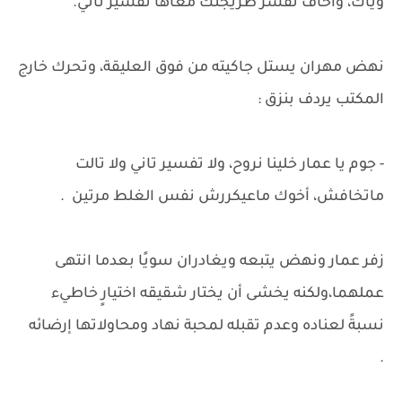
وياك، واخاف تفسر طريجتك معاها تفسير تاني.
نهض مهران يستل جاكيته من فوق العليقة، وتحرك خارج
المكتب يردف بنزق :
- جوم يا عمار خلينا نروح، ولا تفسير تاني ولا تالت
ماتخافش، أخوك ماعيكررش نفس الغلط مرتين .
زفر عمار ونهض يتبعه ويغادران سويًا بعدما انتهى
عملهما،ولكنه يخشى أن يختار شقيقه اختيارٍ خاطيء
نسبةً لعناده وعدم تقبله لمحبة نهاد ومحاولاتها إرضائه
.