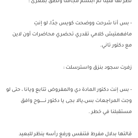
نظر لها قليلًا ثم ابتسم مجاملًا ونطق بمغزى :
- بس أنا شرحت ووضحت كويس جدًا، لو إنتِ
مافهمتيش كلامي تقدري تحضري محاضرات أون لاين
مع دكتور تاني.
زفرت سجود بنزق واسترسلت :
- بس إنت دكتور المادة دي والمفروض تتابع ويانا ، حتى لو
وجت المراچعات بس،يالا بجى يا دكتور نــــــــوح وافق
مستقبلنا في خطر .
قالتها بدلال مفرط فتنفس ورفع رأسه ينظر للبعيد