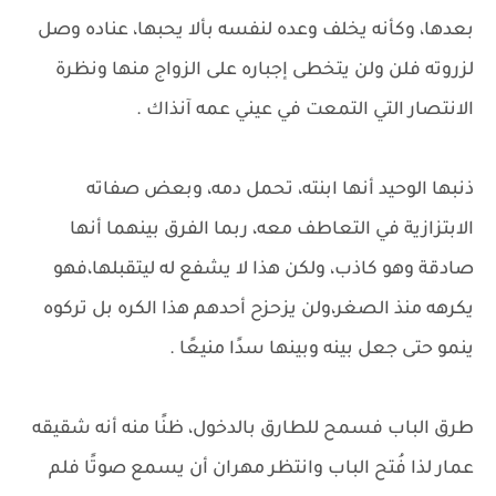
بعدها، وكأنه يخلف وعده لنفسه بألا يحبها، عناده وصل
لزروته فلن ولن يتخطى إجباره على الزواج منها ونظرة
الانتصار التي التمعت في عيني عمه آنذاك .
ذنبها الوحيد أنها ابنته، تحمل دمه، وبعض صفاته
الابتزازية في التعاطف معه، ربما الفرق بينهما أنها
صادقة وهو كاذب، ولكن هذا لا يشفع له ليتقبلها،فهو
يكرهه منذ الصغر،ولن يزحزح أحدهم هذا الكره بل تركوه
ينمو حتى جعل بينه وبينها سدًا منيعًا .
طرق الباب فسمح للطارق بالدخول، ظنًا منه أنه شقيقه
عمار لذا فُتح الباب وانتظر مهران أن يسمع صوتًا فلم