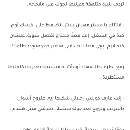
تردف بنبرة متلهفة وعينيها تجوب على ملامحه :
- قلتلك يا مستر مهران بلاش تضغط على نفسك أوي
كدة في الشغل، إنت فعلًا محتاچ تفصل شوية، علشان
كدة لازم تيچي معانا، صدقني هتغير جو وهتچدد طاقتك.
رفع نظره يطالعها فأومأت له مبتسمة تغيريه بكلماتها
مستطردة :
- إنت عارف كويس رحلاتي شكلها إيه، هنروح أسوان
بالمركب ونرچع بعد جولة ممتعة ، صدقني مش هتندم .