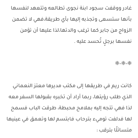
غادر ووقفت سجود ابنة نجوى تطالعه وتتعهد لنفسها
بأنها ستسعى وتجذبه إليها بأي طريقة،فهي لا تضمن
الزواج من جابر كما ترغب والدتها،لذا عليها أن تؤمن
نفسها برجلٍ تُحسد عليه .
❈-❈-❈
كانت ريم في طريقها إلى مكتب مديرها معتز النعماني
الذي طلب رؤيتها، ربما أراد أن تخبره بقبولها السفر معه
لذا فهي تتجه إليه بملامح محبطة، طرقت الباب فسمح
لها فدلفت توميء بترحاب فابتسم لها وتعمق في عينيها
متسائلًا بترقب :