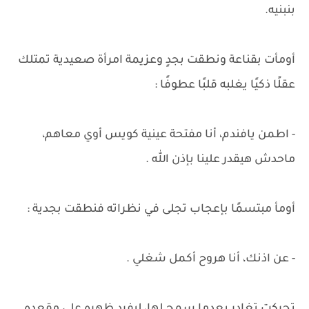
بنبنيه.
أومأت بقناعة ونطقت بجدٍ وعزيمة امرأة صعيدية تمتلك
عقلًا ذكيًا يغلبه قلبًا عطوفًا :
- اطمن يافندم، أنا مفتحة عينية كويس أوي معاهم،
ماحدش هيقدر علينا بإذن الله .
أومأ مبتسمًا بإعجاب تجلى في نظراته فنطقت بجدية :
- عن اذنك، أنا هروح أكمل شغلي .