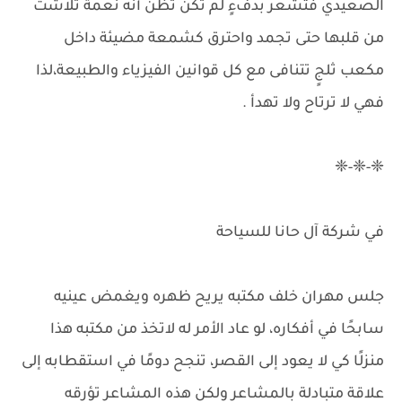
الصعيدي فتشعر بدفءٍ لم تكن تظن أنه نعمة تلاشت
من قلبها حتى تجمد واحترق كشمعة مضيئة داخل
مكعب ثلجٍ تتنافى مع كل قوانين الفيزياء والطبيعة،لذا
فهي لا ترتاح ولا تهدأ .
❈-❈-❈
في شركة آل حانا للسياحة
جلس مهران خلف مكتبه يريح ظهره ويغمض عينيه
سابحًا في أفكاره، لو عاد الأمر له لاتخذ من مكتبه هذا
منزلًا كي لا يعود إلى القصر، تنجح دومًا في استقطابه إلى
علاقة متبادلة بالمشاعر ولكن هذه المشاعر تؤرقه