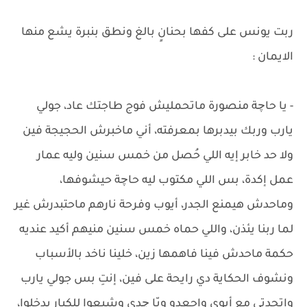
ربت يونس على كفها بحنانٍ بالغ ونطق بنبرة يشع منها
الايمان :
- يا حاچة منصورة ماتحمليش فوج طاجتك عاد، جولي
يارب وربك بيدبرها بمعرفته، أني ماخبرش الحجيجة فين
ولا حد خابر إيه اللي حُصل من خمس سنين وليه عمار
عمل إكدة، بس اللي مكتوب ليه حاچة حيشوفها،
وماحدش هيمنع الجدر، أيوب وفرحة نارهم ماحتبدرش غير
لما ربنا يئذن، واللي حماه خمس سنين منيهم أكيد عنديه
حكمة ماحدش فينا فاهمها زين، خلينا ناخد بالأسباب
ونشوف الحكاية دي رايحة على فين، إنتِ بس جولي يارب
واتحدتي مع أبوي واجعدو ويّا چدي وشيعوا للكبار يدخلوا،