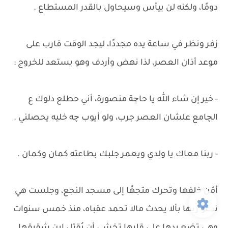
دومًا، ولكنه لن ييأس وسيحاول بالقدر المستطاع .
زفر ونظر في ساعة يده مجددًا، ليجد الوقت قارب على
موعد أذان العصر، لذا نهض وأردف وهو يستعد للخروج :
- خير إن شاء الله يا حاچة منصورة، أني حطلع دلوك ع
الچامع علشان العصر جرب، ولو أيوب چه خليه يحصلني .
- ربنا معاك يا ولدي ويعمر جلبك بطاعته كمان وكمان .
أمّن خلفها وتحرك متجهًا إلى مسجد النجع، وجلست هي
تدعو ربها بألا يحدث مالا تحمد عقباه، منذ خمس سنوات