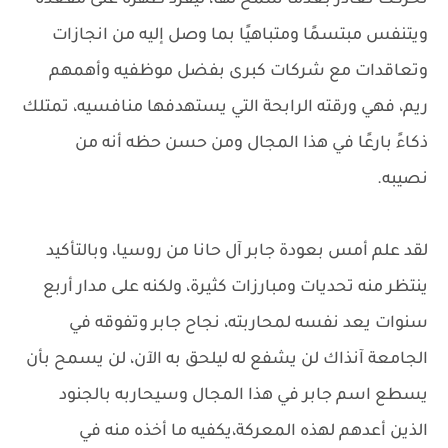
تحركت تغادر بعدما سمح لها، ليفرد ظهره على مقعده
ويتنفس مبتسمًا ومتباهيًا بما وصل إليه من انجازات
وتعاقدات مع شركات كبرى بفضل موظفيه وأهمهم
ريم، فهي ورقته الرابحة التي يستهدفها منافسيه، تمتلك
ذكاءً بارعًا في هذا المجال ومن حسن حظه أنه من
نصيبه.
لقد علم أمس بعودة جابر آل حانا من روسيا، وبالتأكيد
ينتظر منه تحديات ومبارزات كثيرة، ولكنه على مدار أربع
سنوات يعد نفسه لمحاربته، نجاح جابر وتفوقه في
الجامعة آنذاك لن يشفع له ليلحق به الآن، لن يسمح بأن
يسطع اسم جابر في هذا المجال وسيحاربه بالجنود
الذين أعدهم لهذه المعركة،يكفيه ما أخذه منه في