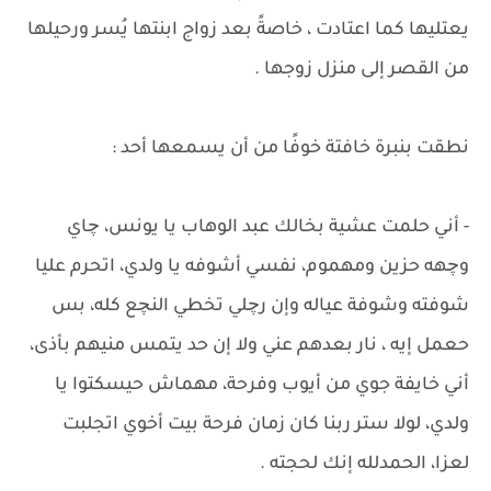
يعتليها كما اعتادت ، خاصةً بعد زواج ابنتها يُسر ورحيلها
من القصر إلى منزل زوجها .
نطقت بنبرة خافتة خوفًا من أن يسمعها أحد :
- أني حلمت عشية بخالك عبد الوهاب يا يونس، چاي
وچهه حزين ومهموم، نفسي أشوفه يا ولدي، اتحرم عليا
شوفته وشوفة عياله وإن رچلي تخطي النچع كله، بس
حعمل إيه ، نار بعدهم عني ولا إن حد يتمس منيهم بأذى،
أني خايفة جوي من أيوب وفرحة، مهماش حيسكتوا يا
ولدي، لولا ستر ربنا كان زمان فرحة بيت أخوي اتجلبت
لعزا، الحمدلله إنك لحجته .