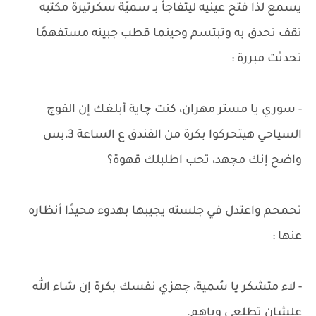
يسمع لذا فتح عينيه ليتفاجأ بـ سميّة سكرتيرة مكتبه
تقف تحدق به وتبتسم وحينما قطب جبينه مستفهمًا
تحدثت مبررة :
- سوري يا مستر مهران، كنت چاية أبلغك إن الفوچ
السياحي هيتحركوا بكرة من الفندق ع الساعة 3،بس
واضح إنك مچهد، تحب اطلبلك قهوة؟
تحمحم واعتدل في جلسته يجيبها بهدوء محيدًا أنظاره
عنها :
- لاء متشكر يا سُمية، چهزي نفسك بكرة إن شاء الله
علشان تطلعي وياهم.