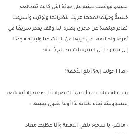
بضجر، فوقعت عينيه على مودّة التي كانت تتطالعه
خلسةً وحينما لمحها هربت بنظراتها وتوترت وأسرعت
تغادر مبتعدة عن مجرى بصره، لذا وقف يفكر سريعًا في
أمرها واختلافها عن غيرها من البنات هنا ولينتبه مجددًا
إلى سجود التي استرسلت بصياح مُلحة :
- هاااا جولت إيه؟ أبلغ الدُفعة؟
زفر بقلة حيلة برغم أنه يمتلك صرامة الصعيد إلا أنه شعر
بمسؤوليته تجاه طلابه لذا أومأ بقبول يجيبها :
- ماشي يا سچود بلغي الدُفعة وأنا هظبط معاد