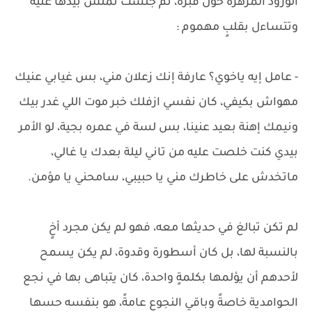
الورود المزهرة حول قبره، ثم جلست تملس بيدها عليه
وتتساءل بقلبٍ مهموم :
- عامل إيه ياخوي؟ عارفة إنك زعلان مني، بس غيابي عنيك
مهواش بكيفي، كان نفسي ازفلك خبر موت اللي غدر بيك
ونيمك إهنة بعيد عنينا، بس لسة في عمره بجية، لو الأمر
بيدي كنت خلصت عليه من تاني ليلة بعدك يا غالي،
ماتخدش على خاطرك مني يا حبيبي، سامحني يا مؤمن.
لم تكن تبالغ في حديثها معه، فهو لم يكن مجرد أخٍ
بالنسبة لها، بل كان أسطورة وقدوة، لم يكن يسمح
لأحدهم أن يؤلمها بكلمةٍ واحدة، كان يتباهى بها في نجع
الحوامدية خاصةً وباقي النجوع عامةً، هو بنفسه حسها