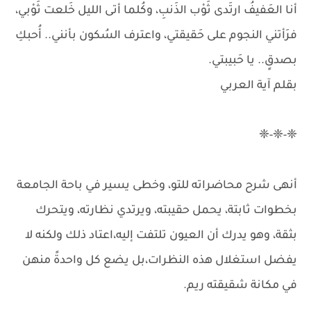
أنا العَفيفُ ارتَدى ثَوْب الذَنبِ، وكُلما أتى الليل خَلعت ثَوْبي،
فرَأتني النجوم على حَقيقتي، واعترف السُكون بأنني.. أُحبكِ
بصدقٍ.. يا حَبيبتي.
بقلم آية العربي
❈-❈-❈
أنهى شرح محاضراته للتو، وخطى يسير في باحة الجامعة
بخطوات ثابتة، يحمل حقيبته، ويرتدي نظارته، ويتحرك
بثقة، وهو يدرك أن العيون تلتفت إليه،اعتاد ذلك ولكنه لا
يفضل استغلال هذه النظرات،بل يضع كل واحدةً منهن
في مكانة شقيقته ريم.