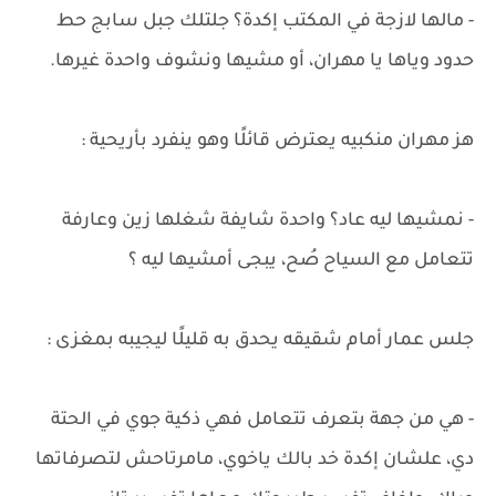
- مالها لازجة في المكتب إكدة؟ جلتلك جبل سابج حط
حدود وياها يا مهران، أو مشيها ونشوف واحدة غيرها.
هز مهران منكبيه يعترض قائلًا وهو ينفرد بأريحية :
- نمشيها ليه عاد؟ واحدة شايفة شغلها زين وعارفة
تتعامل مع السياح صُح، يبجى أمشيها ليه ؟
جلس عمار أمام شقيقه يحدق به قليلًا ليجيبه بمغزى :
- هي من جهة بتعرف تتعامل فهي ذكية جوي في الحتة
دي، علشان إكدة خد بالك ياخوي، مامرتاحش لتصرفاتها