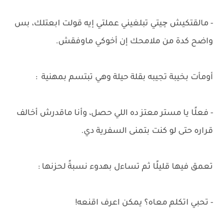
- مالقتكيش چيتي تبلغيني عملتي إيه قولت ابعتلك، بس
واضح كدة من ملامحك إن أخوكي ماوفقش.
أومأت بخيبة تجيبه بقلة حيلة وهي تبتسم بمهنية :
- فعلًا يا مستر معتز ده اللي حصل، وأنا ماقدرش أخالف
قراره حتى لو كنت بتمنى السفرية دي.
تعمق فيها قليلًا ثم تساءل بهدوء نسبةً لحزنها :
- تحبي اتكلم معاه؟ يمكن اعرف اقنعه!