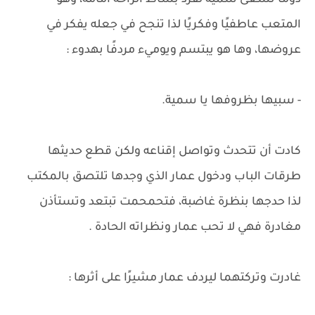
دومًا تسعى سمية لفرد بساط الراحة أمامه، وهو
المتعب عاطفيًا وفكريًا لذا تنجح في جعله يفكر في
عروضها، وها هو يبتسم ويوميء مردفًا بهدوء :
- سبيها بظروفها يا سمية.
كادت أن تتحدث وتواصل إقناعه ولكن قطع حديثها
طرقات الباب ودخول عمار الذي وجدها تلتصق بالمكتب
لذا حدجها بنظرة غاضبة، فتحمحمت تبتعد وتستأذن
مغادرة فهي لا تحب عمار ونظراته الحادة .
غادرت وتركتهما ليردف عمار مشيرًا على أثرها :