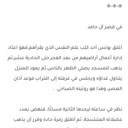
❈-❈-❈
في قصر آل حامد
أغلق يونس أحد كتب علم النفس الذي يقرأهم،فهو اعتاد
إدارة أعمال أراضيهم من بعد الفجر حتى الحادية عشر،ثم
يذهب للمسجد يصلي الظهر بالناس،ثم يعود للمنزل
يتناول غداؤه ويجلس في غرفته إلى اقتراب موعد أذان
العصر، وهذا هو روتينه الصباحي .
نظر في ساعته ليجدها الثانية مساءًا، فنهض يمدد
عضلاته المتشنجة، ثم أطلق زفرة حادة وقرر أن يذهب