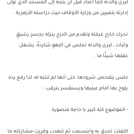
ليرى والدته كما اعتاد قبل أن يتجه إلى المسجد الذي تولى
إدارته بتعيين من وزارة الأوقاف،حيث دراسته الأزهرية .
تحرك خارج غرفته وتقدم من الدرج ينزله بجسدٍ رشيقٍ
وثبات ، ليرى والدته تجلس في البهوِ شاردةً، يشغل
عقلها شيئًا ما .
جلس يتفحص شرودها، حتى أنها لم تنتبه له، لذا رفع يده
يلوح بها أمام عينيها ويستفسر بترقب :
- الموضوع كنه كبير يا حاچة منصورة.
التفتت تحدق به وابتسمت ثم تنهدت وقررت مشاركته ما