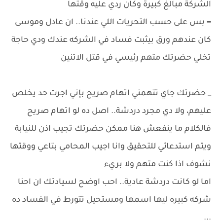
الشركة مبالغ كبيرة وكان ردي عليه وقتها
= بس على حسب التحريات اللي عندنا.. ان عادل وموسى
كان عندهم ورق بيثبت فساد في الشركه عندك ودي حاجة
تخلي حضرتك متهم رئيسي في قتل الاتنين
_ حضرتك جاي تتهمني اتهام صريح بإني اجرت حد يخلص
عليهم، ولا دي مجرد دردشة.. اصل ده لو اتهام صريح
فالكلام ما ينفعش هنا ممكن حضرتك تجيب اذن للنيابة
ويتم استدعائي للتحقيق وانا اجيب المحامي بتاعي ووقتها
نشوف اذا كنت متهم ولا بريء
اما لو كانت دردشة عادية.. احب اوضح لسيادتك ان احنا
شركه كبيره ليها اسمها ومستحيل تتورط في الفساد ده
...