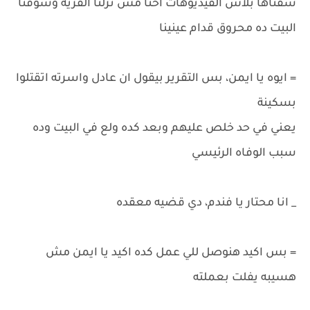
شفناها بلاش الفيديوهات احنا مش نزلنا القريه وشوفنا
البيت ده محروق قدام عينينا
= ايوه يا ايمن، بس التقرير بيقول ان عادل واسرته اتقتلوا
بسكينة
يعني في حد خلص عليهم وبعد كده ولع في البيت وده
سبب الوفاه الرئيسي
_ انا محتار يا فندم، دي قضيه معقده
= بس اكيد هنوصل للي عمل كده اكيد يا ايمن مش
هسيبه يفلت بعملته