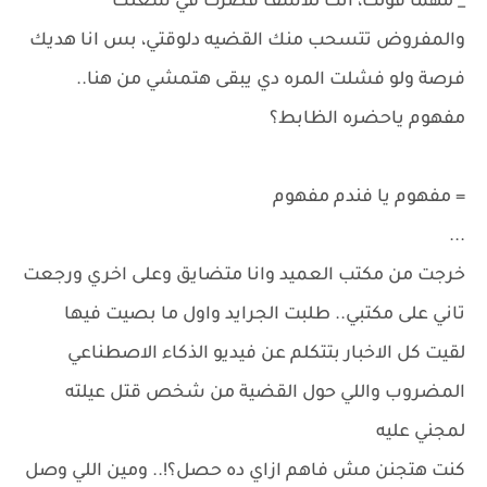
_ مهما قولت، انت للاسف قصرت في شغلك
والمفروض تتسحب منك القضيه دلوقتي، بس انا هديك
فرصة ولو فشلت المره دي يبقى هتمشي من هنا..
مفهوم ياحضره الظابط؟
= مفهوم يا فندم مفهوم
...
خرجت من مكتب العميد وانا متضايق وعلى اخري ورجعت
تاني على مكتبي.. طلبت الجرايد واول ما بصيت فيها
لقيت كل الاخبار بتتكلم عن فيديو الذكاء الاصطناعي
المضروب واللي حول القضية من شخص قتل عيلته
لمجني عليه
كنت هتجنن مش فاهم ازاي ده حصل؟!.. ومين اللي وصل