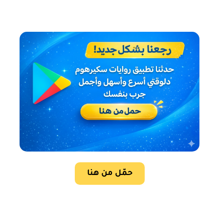
حمّل من هنا