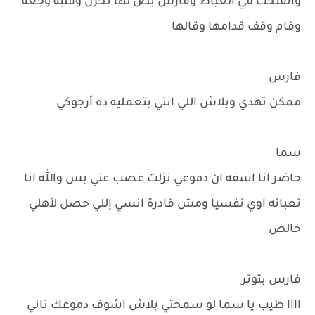
واتفتحت في العياط وفارس بص لها بحزن وقلبه وجعه
وقام وقف قدامها وقالها
فارس
ممكن تهدي وبلاش اللي انتي بتعمليه ده أرجوكي
سما
حاضر انا اسفه ان دموعي نزلت غصب عني بس والله انا
تعبانه اوي نفسيا ومش قادرة انسي إللي حصل لأهلي
خالص
فارس بتوتر
اااا طيب يا سما لو سمحتي بلاش اشوف دموعك تاني