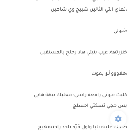
:تعاي انتي الثانين شبيج وي شاهين
:خيولي
خنزرتهة: عيب بنيتي هاذ رجلج بالمستقبل
:هلاووو لْـۆ يموت
كلبت عيوني رافعه راسي: معليك بيهة هايي
بس حجي تسكتي احسلج
ضحك علينه بابا واول مَرّه ناخذ راحتنه هيج