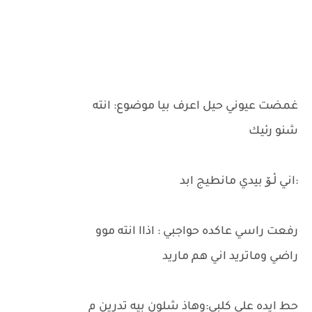
غمضت عيوني حيل اعرف بيا موضوع: انته
شنو رئيك
:اني لْـۆ بيدي مانطيج ابد
رفعت راسي عاكده حواجبي : اذاا انته موو
راضي وماتريد اني هم ماريد
حط ايده على كلبي:وهاذ شلون بيه تدرين م