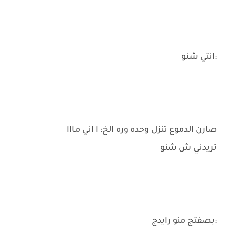
:انتي شنو
صارن الدموع تنزل وحده وره الخ: ا اني مااا
تريدني ش شنو
:بصفتج منو رايدج