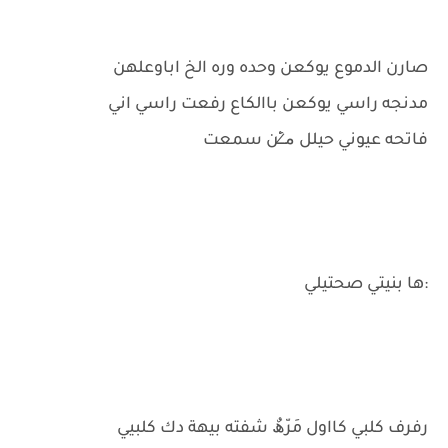
صارن الدموع يوكعن وحده وره الخ اباوعلهن
مدنجه راسي يوكعن باالكاع رفعت راسي اني
فاتحه عيوني حيلل م̷ـــِْن سمعت
:ها بنيتي صحتيلي
رفرف كلبي كااول مَرّھٌ شفته بيهة دك كلبيي