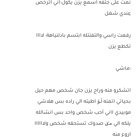
نمت على جتفه اسمع يزن يكول:اني اترخص
عِندي شغل
رفعت راسي والتفتتله ابتسم بادلنياهة: لاااا
تكطع يزن
:ماشي
اتشكرو منه وراح يزن جان شخص مهم حيل
بحياتي اتمنه لْـۆ اطيته الي راده بس هلاشي
موبيدي ااني آحب شخص واحد بس انشالله
يلكه الي م̷ـن صدوك تستحقه شخص ولاااااا
اروع منه