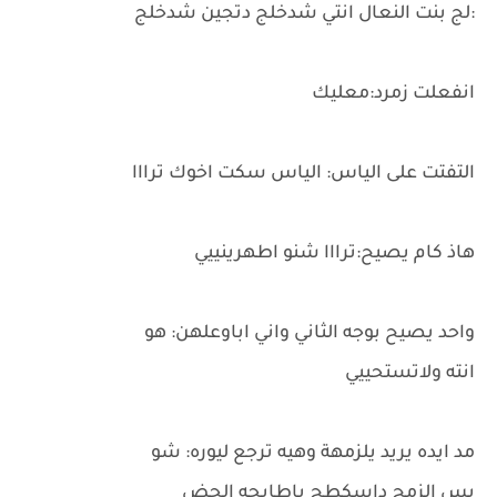
:لج بنت النعال انتي شدخلج دتجين شدخلج
انفعلت زمرد:معليك
التفتت على الياس: الياس سكت اخوك ترااا
هاذ كام يصيح:ترااا شنو اطهرينييي
واحد يصيح بوجه الثاني واني اباوعلهن: هو
انته ولاتستحييي
مد ايده يريد يلزمهة وهيه ترجع ليوره: شو
بس الزمج داسكطج ياطايحه الحض