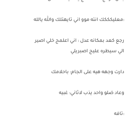
:معليكككك انته موو اني تايهتلك والله يالله
رجع كعد بمكانه عدل : اني اعلمج خلي اصير
الي سيطره عليج اصبريلي
دارت وجهه هيه على الجام: باحلامك
وعاد ضلو واحد يذب لاثاني: غبيه
:تافه