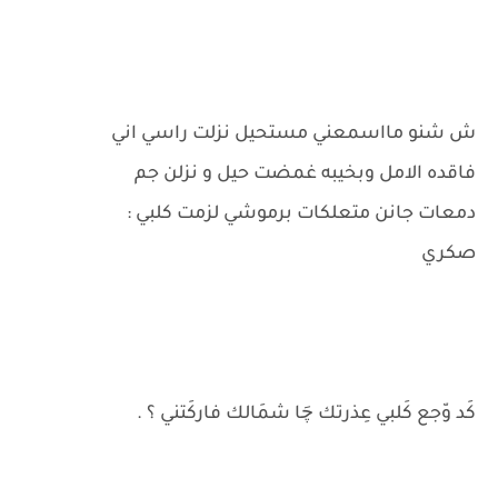
ش شنو مااسمعني مستحيل نزلت راسي اني
فاقده الامل وبخيبه غمضت حيل و نزلن جم
دمعات جانن متعلكات برموشي لزمت كلبي :
صكري
كَد وّجع كَلبي عِذرتك چَا شمَالك فاركَتني ؟ .