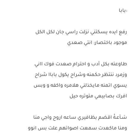
:بابا
رفع ايده يسكتني نزلت راسي جان لكل الكل
موجود باختصار: انتي صعدي
طاوعته بكل أدب و احترام صعدت فوك ااني
وزمرد ننتظر حكمنه وشراح يكول باباا شراح
يسوي اتمنه مايخذلني هلامره واكفه و وبس
افرك بصابيعي متوتره حيل
سَـآعـهْْ اقضم بظافيري ساعه اروح واجي منا
ومنا ماكعدت سمعت اصواتهم علت بس انوو