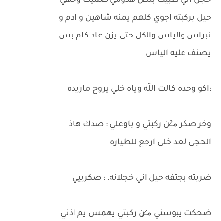
خجل اني طبيت بنص هدومي ضميت وجهي
حيل بركبته اجوي كلهم يمنه شاهين و ادم و
نبراس والياس والكل حتى يزن عاد كام بس
يصنف عليه الياس
:اكو وحده كالت اللّه وياه خلي يروح ماريده
وخر صكر م̷ـــِْن ركبتي و باوعلي : صدك هاذ
الحجي لعد خلي ارجع للطياره
ضربته بجتفه حيل اني خجلانه. : صكرييي
ضحكت يبوسني م̷ــن ركبتي يهمس يم اذني