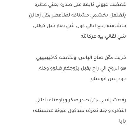
غمضت عيوني نايمه على صدره يعني عطره
يتغلغل بخشمي مشتاقه لهلاعطر م̷ـــِْن زمانن
ماشامته رجع ابالي كول شي صار قبل كوللل
شي لقائي بيه عركاتنه
فزيت م̷ـــِْن صاح الياس: ولكممم كافييييييي
هو الزوج الي راح يقبل يزوجكم ضلوو وكته
عود بس اتوسلو
رفعت راسي م̷ــن صدر صكر وباوعتله بادلني
النظره و جنه نعرف شدكول عيونه همستله :
بابا