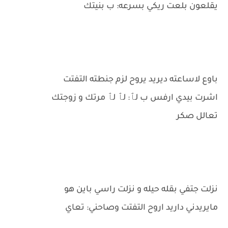
يقلعون بلعت ريكي بسرعه: ب بنيتك
باوع لاساعته ديريد يروح لزم جنطته التفتت
اشرت بيدي ارفس ب لٱ: لٱ لٱ مرتك و زوجتك
تعالل صكر
نزلت جتفي بقله حيله و نزلت راسي باين هو
مايريدني داريد اروح التفتت وصاحني: تعاي