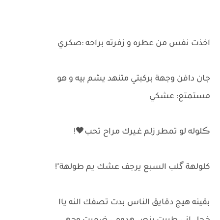
اخذت نفس من عطره و زفرته براحه :صكري
جان دافن وجهة بركبتي متنهد يشم بيه و هو
مستمتع: عشكي
ڪلوله لو تمطر زلم غـيرك مراح تحب🖤!️
كلولهة گلب السبع يرجف عشك يم طولهة"!
بقينه هيج دقايق الناس بدت تصفك النه ياا