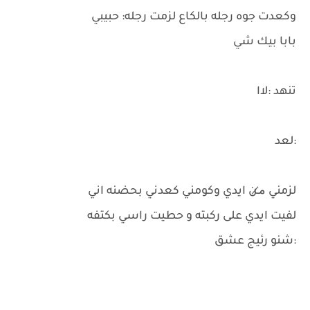
وكعدت جوه رجله بالكاع لزمت رجله: حبيبي
بابا بيك شي
تنهد :لاا
:لعد
لزمني م̷ـن ايدي وكومني كعدني بحضنه اني
لفيت ايدي على ركبته و حطيت راسي بكتفه
:شنو رئيج عشق