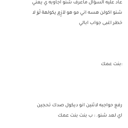
عاد عليه السؤال ماعرف شنو اجاوبه ي يعني
شنو اكولن هسه اني مو هو لآزٍمٍ يكولهة لْۆ لا
خطر اغبى جواب ابالي
:بنت عمك
رفع حواجبه لاثنين انو ديكول صدك تحجين
اي لعد شنو. : ب بنت بنت عمك