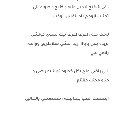
م̷ـــِْن شفتج تبجين عليه و كلبج محروك اني
تمنيت ازوجج ياه بنفس الوقت
لزمت خده : اعرف اعرف بيك تسوي كولشي
نريده بس بابااا اريد امشي بهلاطريق ووانته
راضي عني
:اني راضي عنج بكل خطوه تمشيه راضي و
حتلو مجنت مقتنع
ابتسمت العب بصابيعه : شتنصحني يالغاليي