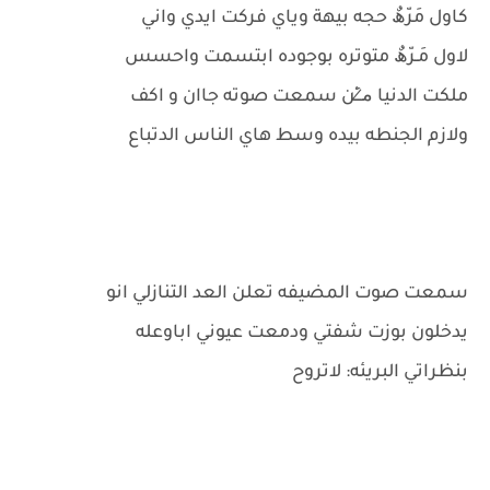
كاول مَرّھٌ حجه بيهة وياي فركت ايدي واني
لاول مَـرّھٌ متوتره بوجوده ابتسمت واحسس
ملكت الدنيا م̷ـــِْن سمعت صوته جاان و اكف
ولازم الجنطه بيده وسط هاي الناس الدتباع
سمعت صوت المضيفه تعلن العد التنازلي انو
يدخلون بوزت شفتي ودمعت عيوني اباوعله
بنظراتي البريئه: لاتروح