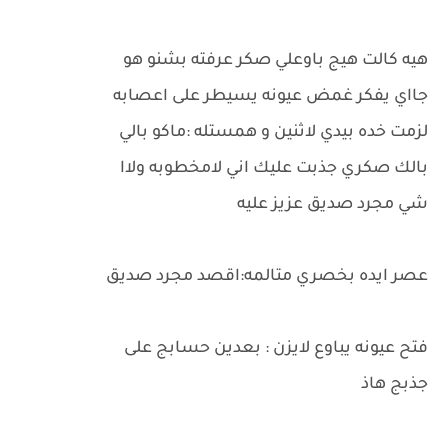
هيه كالت هيج باوعلي صكر عرفته بشنو هو
جااي يفكر غمض عيونه يسيطر على اعصابه
لزمت خده بيدي لاثنين و همستله :ماكو بالي
بالك صكري جذبت عليك اني لامخطوبه ولاا
شي مجرد صديق عزيز عليه
عصر ايده بخصري متالمه:اقصد مجرد صديق
فتح عيونه يباوع لايزن : بعدين حسابج على
جذبج هاذ