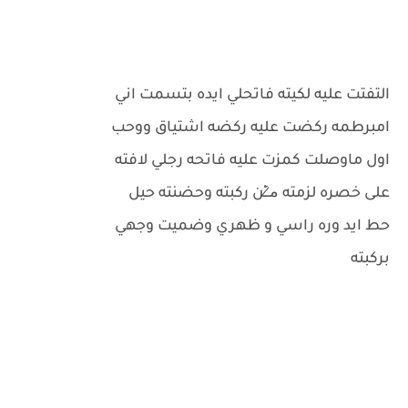
التفتت عليه لكيته فاتحلي ايده بتسمت اني
امبرطمه ركضت عليه ركضه اشتياق ووحب
اول ماوصلت كمزت عليه فاتحه رجلي لافته
على خصره لزمته م̷ـــِْن ركبته وحضنته حيل
حط ايد وره راسي و ظهري وضميت وجهي
بركبته