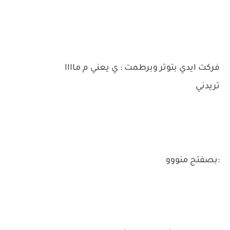
فركت ايدي بتوتر وبرطمت : ي يعني م ماااا
تريدني
:بصفتج منووو