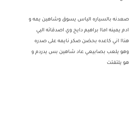
صعدنه بالسياره الياس يسوق وشاهين يمه و
ادم يمينه اماا براهيم دايح وي اصدقائه اليي
هناا اني كاعده بحضن صكر نايمه على صدره
وهو يلعب بصابيعي عاد شاهين بس يدردم و
هو يلتفتت