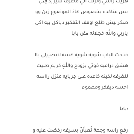
هزيت راسي ونزلت اني ماعرف شيريد مِڼـّي
بس متاكده بخصوص هاذ الموضوع زين وو
صكر ليش طلع اوفف التفكير دياكل بيه اكل
ياربي والله خجلانه م̷ـــِْن بابا
فتحت الباب شويه شويه هسه لاتصيرلي ياا
هشق دراميه فوتي بزودج والڵـهٍ كريم طبيت
للغرفه لكيته كاعده على جربايه منزل رااسه
احسه ديفكر ومهموم
:بابا
رفع راسه وجهة تُعباُنٌ بسرغه ركضت عليه و