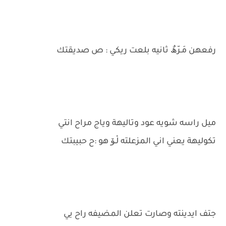
رفعهن مَـرّھٌ ثانيه بلعت ريكي : ص صديقتك
ميل راسه شويه عود وتاليهة وياج مراح انتي
تكوليهة يعني اني المزعلته لْـۆ هو :ح حبيبتك
جتف ايدينته وصارت تعلن المضيفه راح يي